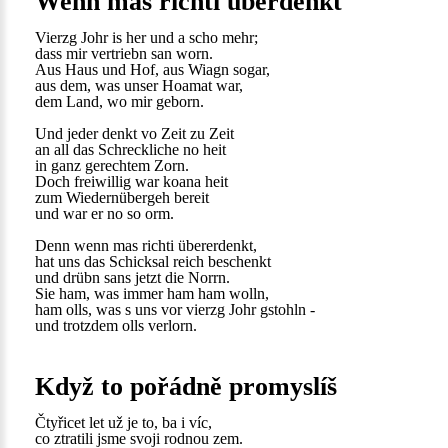
Wenn mas richti überdenkt
Vierzg Johr is her und a scho mehr;
dass mir vertriebn san worn.
Aus Haus und Hof, aus Wiagn sogar,
aus dem, was unser Hoamat war,
dem Land, wo mir geborn.
Und jeder denkt vo Zeit zu Zeit
an all das Schreckliche no heit
in ganz gerechtem Zorn.
Doch freiwillig war koana heit
zum Wiedernübergeh bereit
und war er no so orm.
Denn wenn mas richti übererdenkt,
hat uns das Schicksal reich beschenkt
und drübn sans jetzt die Norrn.
Sie ham, was immer ham ham wolln,
ham olls, was s uns vor vierzg Johr gstohln -
und trotzdem olls verlorn.
Když to pořádně promyslíš
Čtyřicet let už je to, ba i víc,
co ztratili jsme svoji rodnou zem.