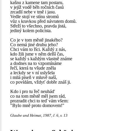
kašnu z kamene tam postaru,
v jejíž vodě běh ročních časů
zrcadlí nebe v tmě i jasu.
Vedle stojí ve stínu stromů
vůz s kravkou před návratem domů.
Střeží to všechno, pravda jistá,
jediný kolem policista.
Co je v tom městě jinakého?
Co nemá jiné druhu jeho?
Chci vám to říci. Každý z nás,
kdo žili jsme v něm delší čas,
se každý s každým vlastně známe
a dodnes na to vzpomínáme
řečí, která tu všude zněla
a leckdy se v ní uslyšela
i milá píseň v mluvě naší,
co povídám, vždyť dobře znáš ji.
Kdo i pro tu řeč neuhád'
co na tom městě měl jsem rád,
prozradit chci to teď vám všem:
"Bylo mně proto domovem!"
Glaube und Heimat, 1987, č. 6, s. 13