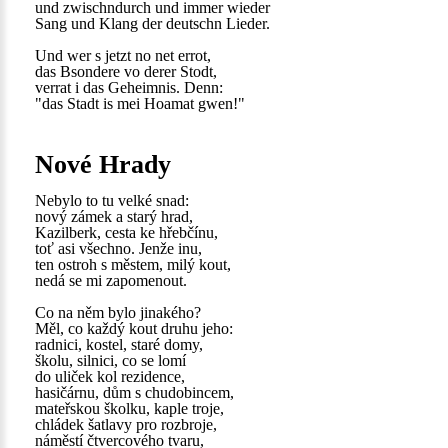
und zwischndurch und immer wieder
Sang und Klang der deutschn Lieder.
Und wer s jetzt no net errot,
das Bsondere vo derer Stodt,
verrat i das Geheimnis. Denn:
"das Stadt is mei Hoamat gwen!"
Nové Hrady
Nebylo to tu velké snad:
nový zámek a starý hrad,
Kazilberk, cesta ke hřebčínu,
toť asi všechno. Jenže inu,
ten ostroh s městem, milý kout,
nedá se mi zapomenout.
Co na něm bylo jinakého?
Měl, co každý kout druhu jeho:
radnici, kostel, staré domy,
školu, silnici, co se lomí
do uliček kol rezidence,
hasičárnu, dům s chudobincem,
mateřskou školku, kaple troje,
chládek šatlavy pro rozbroje,
náměstí čtvercového tvaru,