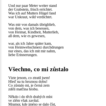
Und nur paar Meter weiter stand
der Grabstein, frisch errichtet.
Was ich auf Mutters Hügel fand
war Unkraut, wild verdichtet.
Was mir von damals übrigblieb,
von dem, was ich besessen,
von Heimat, Kindheit, Mutterlieb,
all dem, wie es gewesen,
war, als ich Jahre später kam,
von Heimwehschmerz durchdrungen
nur eines, das ich mit mir nahm,
liebe Erinnerungen.
Všechno, co mi zůstalo
Vizte jenom, co ztratil jsem!
Hleď na tu hroznou dobu!
Co zůstalo mi, je černá zem
zdéli matčina hrobu.
Někdo i do těch drahých míst
ve zlém však zavítal.
Mramor, kde jméno se dalo číst,