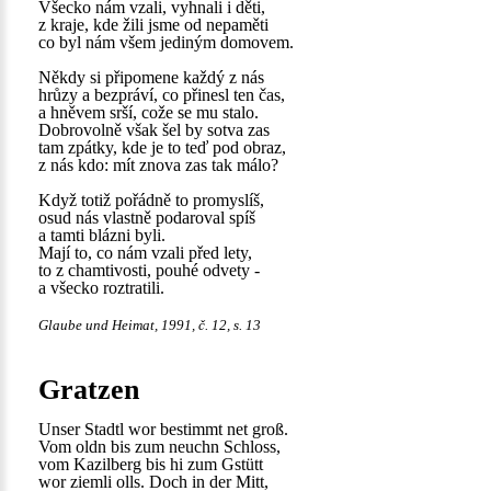
Všecko nám vzali, vyhnali i děti,
z kraje, kde žili jsme od nepaměti
co byl nám všem jediným domovem.
Někdy si připomene každý z nás
hrůzy a bezpráví, co přinesl ten čas,
a hněvem srší, cože se mu stalo.
Dobrovolně však šel by sotva zas
tam zpátky, kde je to teď pod obraz,
z nás kdo: mít znova zas tak málo?
Když totiž pořádně to promyslíš,
osud nás vlastně podaroval spíš
a tamti blázni byli.
Mají to, co nám vzali před lety,
to z chamtivosti, pouhé odvety -
a všecko roztratili.
Glaube und Heimat, 1991, č. 12, s. 13
Gratzen
Unser Stadtl wor bestimmt net groß.
Vom oldn bis zum neuchn Schloss,
vom Kazilberg bis hi zum Gstütt
wor ziemli olls. Doch in der Mitt,