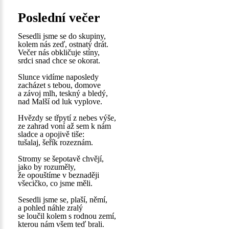
Poslední večer
Sesedli jsme se do skupiny,
kolem nás zeď, ostnatý drát.
Večer nás obkličuje stíny,
srdci snad chce se okorat.
Slunce vidíme naposledy
zacházet s tebou, domove
a závoj mlh, teskný a bledý,
nad Malší od luk vyplove.
Hvězdy se třpytí z nebes výše,
ze zahrad voní až sem k nám
sladce a opojivě tiše:
tušalaj, šeřík rozeznám.
Stromy se šepotavě chvějí,
jako by rozuměly,
že opouštíme v beznaději
všecičko, co jsme měli.
Sesedli jsme se, plaší, němí,
a pohled náhle zralý
se loučil kolem s rodnou zemí,
kterou nám všem teď brali.