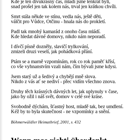
Kde je ten divukrásný čas, mladí jsme tenkrát byli,
snad prošel jen tak kolem nás, trval jen krátkou chvíli.
Smrt stála někde ve stínu, vedla nás, ještě děti,
válčit pro Vůdce, Otčinu - hnala nás do prokletí.
Padl tak mnohý kamarád z onoho času mládí.
Kde hledat dávné domovy, nikdo nám neporadí.
I dívčí písně dozněly, slavičí trylkování,
zmizeli druzi veselí, jak pohádková přání.
Ptám se a marně vzpomínám, rok co rok paměť křísí,
co vše vyhnanstvím vzali nám, čím bývali jsme kdysi.
Jsem starý už a šedivý a chybějí mně slova.
Nikdo z vás ať se nediví - přec vidím všechno znova.
Druhy těch krásných dávných let, jak uplynuly v čase,
jako by ožil i náš svět, domov v celé své kráse.
Svobodně dýchám, šťastný host, mladě tak, bez umdlení.
Kéž by to byla skutečnost - ne vzpomínky a snění.
Böhmerwäldler Heimatbrief, 2001, s. 432