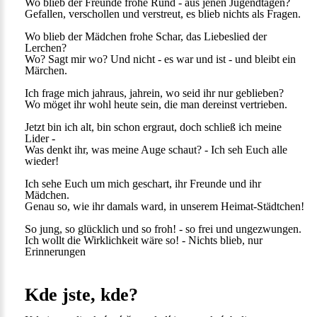
Wo blieb der Freunde frohe Rund - aus jenen Jugendtagen?
Gefallen, verschollen und verstreut, es blieb nichts als Fragen.
Wo blieb der Mädchen frohe Schar, das Liebeslied der
Lerchen?
Wo? Sagt mir wo? Und nicht - es war und ist - und bleibt ein
Märchen.
Ich frage mich jahraus, jahrein, wo seid ihr nur geblieben?
Wo möget ihr wohl heute sein, die man dereinst vertrieben.
Jetzt bin ich alt, bin schon ergraut, doch schließ ich meine
Lider -
Was denkt ihr, was meine Auge schaut? - Ich seh Euch alle
wieder!
Ich sehe Euch um mich geschart, ihr Freunde und ihr
Mädchen.
Genau so, wie ihr damals ward, in unserem Heimat-Städtchen!
So jung, so glücklich und so froh! - so frei und ungezwungen.
Ich wollt die Wirklichkeit wäre so! - Nichts blieb, nur
Erinnerungen
Kde jste, kde?