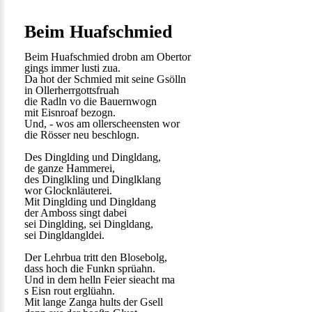
Beim Huafschmied
Beim Huafschmied drobn am Obertor
gings immer lusti zua.
Da hot der Schmied mit seine Gsölln
in Ollerherrgottsfruah
die Radln vo die Bauernwogn
mit Eisnroaf bezogn.
Und, - wos am ollerscheensten wor
die Rösser neu beschlogn.
Des Dinglding und Dingldang,
de ganze Hammerei,
des Dinglkling und Dinglklang
wor Glocknläuterei.
Mit Dinglding und Dingldang
der Amboss singt dabei
sei Dinglding, sei Dingldang,
sei Dingldangldei.
Der Lehrbua tritt den Blosebolg,
dass hoch die Funkn sprüahn.
Und in dem helln Feier sieacht ma
s Eisn rout erglüahn.
Mit lange Zanga hults der Gsell