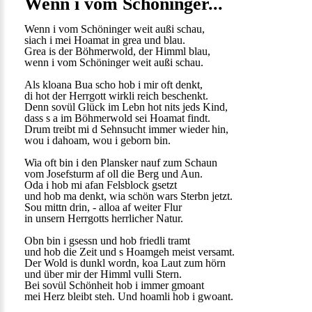
Wenn i vom Schöninger...
Wenn i vom Schöninger weit außi schau,
siach i mei Hoamat in grea und blau.
Grea is der Böhmerwold, der Himml blau,
wenn i vom Schöninger weit außi schau.
Als kloana Bua scho hob i mir oft denkt,
di hot der Herrgott wirkli reich beschenkt.
Denn sovül Glück im Lebn hot nits jeds Kind,
dass s a im Böhmerwold sei Hoamat findt.
Drum treibt mi d Sehnsucht immer wieder hin,
wou i dahoam, wou i geborn bin.
Wia oft bin i den Plansker nauf zum Schaun
vom Josefsturm af oll die Berg und Aun.
Oda i hob mi afan Felsblock gsetzt
und hob ma denkt, wia schön wars Sterbn jetzt.
Sou mittn drin, - alloa af weiter Flur
in unsern Herrgotts herrlicher Natur.
Obn bin i gsessn und hob friedli tramt
und hob die Zeit und s Hoamgeh meist versamt.
Der Wold is dunkl wordn, koa Laut zum hörn
und über mir der Himml vulli Stern.
Bei sovül Schönheit hob i immer gmoant
mei Herz bleibt steh. Und hoamli hob i gwoant.