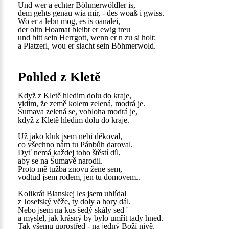
Und wer a echter Böhmerwöldler is,
dem gehts genau wia mir, - des woaß i gwiss.
Wo er a lebn mog, es is oanalei,
der oltn Hoamat bleibt er ewig treu
und bitt sein Herrgott, wenn er n zu si holt:
a Platzerl, wou er siacht sein Böhmerwold.
Pohled z Kletě
Když z Kletě hledim dolu do kraje,
vidim, že země kolem zelená, modrá je.
Šumava zelená se, vobloha modrá je,
když z Kletě hledim dolu do kraje.
Už jako kluk jsem nebi děkoval,
co všechno nám tu Pánbůh daroval.
Dyť nemá každej toho štěstí díl,
aby se na Šumavě narodil.
Proto mě tužba znovu žene sem,
vodtud jsem rodem, jen tu domovem..
Kolikrát Blanskej les jsem uhlídal
z Josefský věže, ty doly a hory dál.
Nebo jsem na kus šedý skály sed '
a myslel, jak krásný by bylo umřít tady hned.
Tak všemu uprostřed - na jedný Boží nivě,