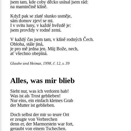
jsem tam, kde coby děcko usínal jsem rád:
na maminčině klíně.
Když pak se zlaté slunko usměje,
sám domov zjeví se mi.
I v svitu luny, v každé hvězdě je:
jsem provždy v rodné zemi.
V každý čas jsem tam, v klíně rodných Čech.
Obloha, stále jiná,
je pro mě jedna jen. Můj Bože, nech,
ať všechno obepíná.
Glaube und Heimat, 1998, č. 12, s. 39
Alles, was mir blieb
Sieht nur, was ich verloren hab!
Was ist als Trost geblieben!
Nur eins, ein einfach kleines Grab
der Mutter ist geblieben.
Doch selbst der mir so teure Ort
er zeugte von Verbrechen
denn er, der Marmorstein war fort,
geraubt von einem Tschechen.