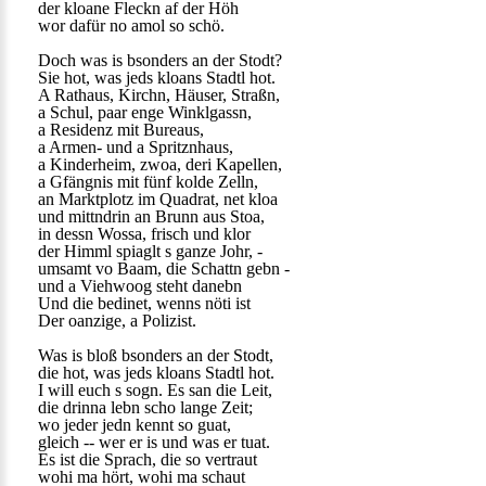
der kloane Fleckn af der Höh
wor dafür no amol so schö.
Doch was is bsonders an der Stodt?
Sie hot, was jeds kloans Stadtl hot.
A Rathaus, Kirchn, Häuser, Straßn,
a Schul, paar enge Winklgassn,
a Residenz mit Bureaus,
a Armen- und a Spritznhaus,
a Kinderheim, zwoa, deri Kapellen,
a Gfängnis mit fünf kolde Zelln,
an Marktplotz im Quadrat, net kloa
und mittndrin an Brunn aus Stoa,
in dessn Wossa, frisch und klor
der Himml spiaglt s ganze Johr, -
umsamt vo Baam, die Schattn gebn -
und a Viehwoog steht danebn
Und die bedinet, wenns nöti ist
Der oanzige, a Polizist.
Was is bloß bsonders an der Stodt,
die hot, was jeds kloans Stadtl hot.
I will euch s sogn. Es san die Leit,
die drinna lebn scho lange Zeit;
wo jeder jedn kennt so guat,
gleich -- wer er is und was er tuat.
Es ist die Sprach, die so vertraut
wohi ma hört, wohi ma schaut