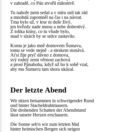
v zahradě, co Pán stvořil milostivě.
Tu nahoře jsem sedal a v míru snil tak rád
a mnohdá zapomněl na čas i na návrat.
Tma bylo už, v lese ni duše živý,
jen hvězdy nade mnou a nebe dobrotivý.
Z tolika krásy, co tu všude bylo,
snad v slzách by se srdce zastavilo.
Komu je jako mně domovem Šumava,
tomu se vede stejně - a steskem stonává.
Aťsi žije pryč dávno z domova,
svý rodný zemi věrnost zachová
a prosí Pánaboha, když už ho k sobě vzal,
aby mu Šumavu tam shora ukázal.
Der letzte Abend
Wir sitzen beisammen in schweigender Rund
und hinter Stacheldrahtmauern.
Die drohenden Schatten der Abendstund
lässt unsere Herzen erschauern.
Die Sonne seh'n wir zum letzten Mal
hinter heimischen Bergen sich neigen