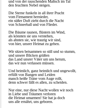
und von der rauschenden Maltsch im Tal
den feuchten Nebel steigen.
Die Sterne funkeln in all ihrer Pracht
vom Firmament hernieder,
ein süßer Duft zieht durch die Nacht
von Schneeball und von Flieder.
Die Bäume raunen, flüstern im Wind,
als könnten sie uns verstehen,
als ahnten sie, wie traurig wir sind,
von hier, unsrer Heimat zu gehen.
Wir sitzen beisammen so still und so stumm,
und unsere Blicken grüßen
das Land unsrer Väter um uns herum,
das wir nun verlassen müssen.
Und heimlich, ganz heimlich und ungewollt,
erfüllt von Bangen und Leiden
manch heiße Träne vom Auge rollt,
denn schwer fällt es allen, zu scheiden.
Nur eine, nur diese Nacht wollen wir noch
in Liebe und Träumen verloren
die Heimat umarmen! Sie hat ja doch
uns alle ernährt, uns geboren.