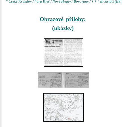
* Český Krumlov / hora Kleť / Nové Hrady / Borovany / † † † Eichstätt (BY)
Obrazové přílohy:
(ukázky)