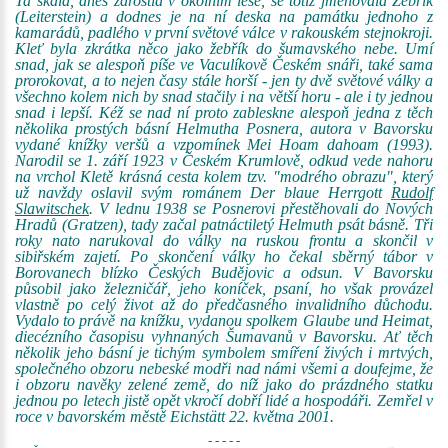
Ta skála, dnes zarostlá v okolním lese, se totiž jmenovala Žebřík
(Leiterstein) a dodnes je na ní deska na památku jednoho z
kamarádů, padlého v první světové válce v rakouském stejnokroji.
Kleť byla zkrátka něco jako žebřík do šumavského nebe. Umí
snad, jak se alespoň píše ve Vaculíkově Českém snáři, také sama
prorokovat, a to nejen časy stále horší - jen ty dvě světové války a
všechno kolem nich by snad stačily i na větší horu - ale i ty jednou
snad i lepší. Kéž se nad ní proto zableskne alespoň jedna z těch
několika prostých básní Helmutha Posnera, autora v Bavorsku
vydané knížky veršů a vzpomínek Mei Hoam dahoam (1993).
Narodil se 1. září 1923 v Českém Krumlově, odkud vede nahoru
na vrchol Kletě krásná cesta kolem tzv. "modrého obrazu", který
už navždy oslavil svým románem Der blaue Herrgott
Rudolf
Slawitschek
. V lednu 1938 se Posnerovi přestěhovali do Nových
Hradů (Gratzen), tady začal patnáctiletý Helmuth psát básně. Tři
roky nato narukoval do války na ruskou frontu a skončil v
sibiřském zajetí. Po skončení války ho čekal sběrný tábor v
Borovanech blízko Českých Budějovic a odsun. V Bavorsku
působil jako železničář, jeho koníček, psaní, ho však provázel
vlastně po celý život až do předčasného invalidního důchodu.
Vydalo to právě na knížku, vydanou spolkem Glaube und Heimat,
diecézního časopisu vyhnaných Šumavanů v Bavorsku. Ať těch
několik jeho básní je tichým symbolem smíření živých i mrtvých,
společného obzoru nebeské modři nad námi všemi a doufejme, že
i obzoru navěky zelené země, do níž jako do prázdného statku
jednou po letech jistě opět vkročí dobří lidé a hospodáři. Zemřel v
roce v bavorském městě Eichstätt 22. května 2001.
- - - - -