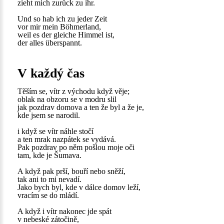
zieht mich zurück zu ihr.
Und so hab ich zu jeder Zeit
vor mir mein Böhmerland,
weil es der gleiche Himmel ist,
der alles überspannt.
V každý čas
Těším se, vítr z východu když věje;
oblak na obzoru se v modru slil
jak pozdrav domova a ten že byl a že je,
kde jsem se narodil.
i když se vítr náhle stočí
a ten mrak nazpátek se vydává.
Pak pozdrav po něm pošlou moje oči
tam, kde je Šumava.
A když pak prší, bouří nebo sněží,
tak ani to mi nevadí.
Jako bych byl, kde v dálce domov leží,
vracím se do mládí.
A když i vítr nakonec jde spát
v nebeské zátočině,