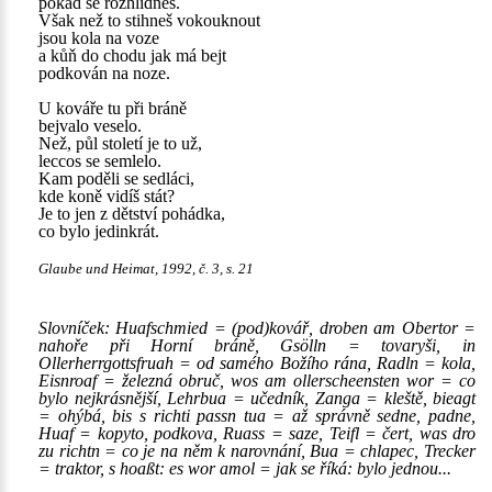
pokad se rozhlídneš.
Však než to stihneš vokouknout
jsou kola na voze
a kůň do chodu jak má bejt
podkován na noze.
U kováře tu při bráně
bejvalo veselo.
Než, půl století je to už,
leccos se semlelo.
Kam poděli se sedláci,
kde koně vidíš stát?
Je to jen z dětství pohádka,
co bylo jedinkrát.
Glaube und Heimat, 1992, č. 3, s. 21
Slovníček: Huafschmied = (pod)kovář, droben am Obertor =
nahoře při Horní bráně, Gsölln = tovaryši, in
Ollerherrgottsfruah = od samého Božího rána, Radln = kola,
Eisnroaf = železná obruč, wos am ollerscheensten wor = co
bylo nejkrásnější, Lehrbua = učedník, Zanga = kleště, bieagt
= ohýbá, bis s richti passn tua = až správně sedne, padne,
Huaf = kopyto, podkova, Ruass = saze, Teifl = čert, was dro
zu richtn = co je na něm k narovnání, Bua = chlapec, Trecker
= traktor, s hoaßt: es wor amol = jak se říká: bylo jednou...