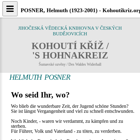
POSNER, Helmuth (1923-2001) - Kohoutikriz.or
JIHOČESKÁ VĚDECKÁ KNIHOVNA V ČESKÝCH
BUDĚJOVICÍCH
KOHOUTÍ KŘÍŽ /
'S HOHNAKREIZ
Šumavské ozvěny / Des Waldes Widerhall
HELMUTH POSNER
Wo seid Ihr, wo?
Wo blieb die wunderbare Zeit, der Jugend schöne Stunden?
Sie ist längst Vergangenheit und viel zu schnell entschwunden.
Noch Kinder, - waren wir verdammt, zu kämpfen und zu
sterben.
Für Führer, Volk und Vaterland - zu töten, zu verderben.