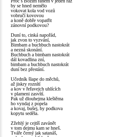
Proč s Božím ránem v jeden ráz
by se hned nemělo
vokovat kola vod vozů
vobručí kovovou
a koně dobře vopatřit
zánovní podkovou?
Duní to, cinká napořád,
jak zvon to vyzvání,
Bimbam a buchbuch nastokrát
a nezná skonání.
Buchbuch a bimbam nastokrát
dál kovadlina zní,
bimbam a buchbuch nastokrát
duní bez přestání.
Učedník šlape do měchů,
až jiskry roznítí
a kov v řeřavejch uhlících
v plameni zasvítí.
Pak už dlouhejma kleštěma
ho vyndaj z popela
a kovaj, bušej, by podkova
kopytu seděla.
Zžehlý je cejtíš zavánět
v tom dejmu kam se hneš.
Tváře černý jak satanáš,