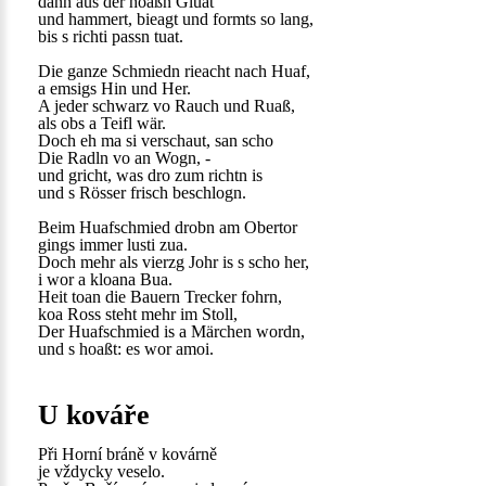
dann aus der hoaßn Gluat
und hammert, bieagt und formts so lang,
bis s richti passn tuat.
Die ganze Schmiedn rieacht nach Huaf,
a emsigs Hin und Her.
A jeder schwarz vo Rauch und Ruaß,
als obs a Teifl wär.
Doch eh ma si verschaut, san scho
Die Radln vo an Wogn, -
und gricht, was dro zum richtn is
und s Rösser frisch beschlogn.
Beim Huafschmied drobn am Obertor
gings immer lusti zua.
Doch mehr als vierzg Johr is s scho her,
i wor a kloana Bua.
Heit toan die Bauern Trecker fohrn,
koa Ross steht mehr im Stoll,
Der Huafschmied is a Märchen wordn,
und s hoaßt: es wor amoi.
U kováře
Při Horní bráně v kovárně
je vždycky veselo.