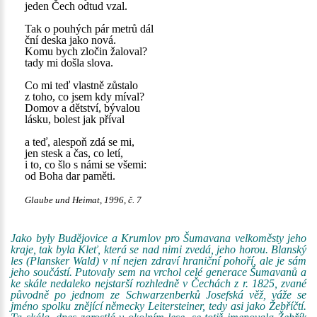
jeden Čech odtud vzal.
Tak o pouhých pár metrů dál
ční deska jako nová.
Komu bych zločin žaloval?
tady mi došla slova.
Co mi teď vlastně zůstalo
z toho, co jsem kdy míval?
Domov a dětství, bývalou
lásku, bolest jak příval
a teď, alespoň zdá se mi,
jen stesk a čas, co letí,
i to, co šlo s námi se všemi:
od Boha dar paměti.
Glaube und Heimat, 1996, č. 7
Jako byly Budějovice a Krumlov pro Šumavana velkoměsty jeho
kraje, tak byla Kleť, která se nad nimi zvedá, jeho horou. Blanský
les (Plansker Wald) v ní nejen zdraví hraniční pohoří, ale je sám
jeho součástí. Putovaly sem na vrchol celé generace Šumavanů a
ke skále nedaleko nejstarší rozhledně v Čechách z r. 1825, zvané
původně po jednom ze Schwarzenberků Josefská věž, váže se
jméno spolku znějící německy Leitersteiner, tedy asi jako Žebříčtí.