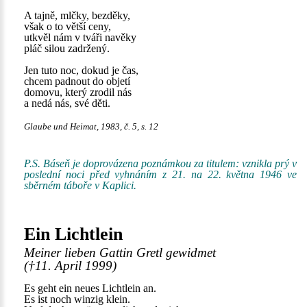
A tajně, mlčky, bezděky,
však o to větší ceny,
utkvěl nám v tváři navěky
pláč silou zadržený.
Jen tuto noc, dokud je čas,
chcem padnout do objetí
domovu, který zrodil nás
a nedá nás, své děti.
Glaube und Heimat, 1983, č. 5, s. 12
P.S. Báseň je doprovázena poznámkou za titulem: vznikla prý v
poslední noci před vyhnáním z 21. na 22. května 1946 ve
sběrném táboře v Kaplici.
Ein Lichtlein
Meiner lieben Gattin Gretl gewidmet
(†11. April 1999)
Es geht ein neues Lichtlein an.
Es ist noch winzig klein.