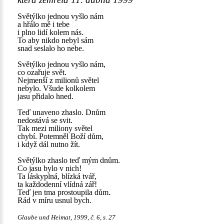
Světýlko jednou vyšlo nám
a hřálo mě i tebe
i plno lidí kolem nás.
To aby nikdo nebyl sám
snad seslalo ho nebe.
Světýlko jednou vyšlo nám,
co ozařuje svět.
Nejmenší z milionů světel
nebylo. Všude kolkolem
jasu přidalo hned.
Teď unaveno zhaslo. Dnům
nedostává se svit.
Tak mezi miliony světel
chybí. Potemněl Boží dům,
i když dál nutno žít.
Světýlko zhaslo teď mým dnům.
Co jasu bylo v nich!
Ta láskyplná, blízká tvář,
ta každodenní vlídná zář!
Teď jen tma prostoupila dům.
Rád v míru usnul bych.
Glaube und Heimat, 1999, č. 6, s. 27