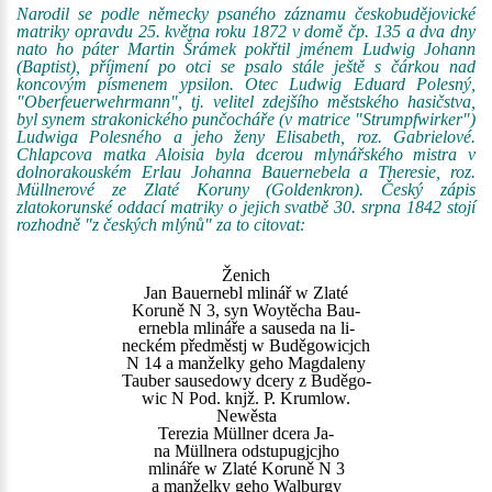
Narodil se podle německy psaného záznamu českobudějovické
matriky opravdu 25. května roku 1872 v domě čp. 135 a dva dny
nato ho páter Martin Šrámek pokřtil jménem Ludwig Johann
(Baptist), příjmení po otci se psalo stále ještě s čárkou nad
koncovým písmenem ypsilon. Otec Ludwig Eduard Polesný,
"Oberfeuerwehrmann", tj. velitel zdejšího městského hasičstva,
byl synem strakonického punčocháře (v matrice "Strumpfwirker")
Ludwiga Polesného a jeho ženy Elisabeth, roz. Gabrielové.
Chlapcova matka Aloisia byla dcerou mlynářského mistra v
dolnorakouském Erlau Johanna Bauernebela a Theresie, roz.
Müllnerové ze Zlaté Koruny (Goldenkron). Český zápis
zlatokorunské oddací matriky o jejich svatbě 30. srpna 1842 stojí
rozhodně "z českých mlýnů" za to citovat:
Ženich
Jan Bauernebl mlinář w Zlaté
Koruně N 3, syn Woytěcha Bau-
ernebla mlináře a sauseda na li-
neckém předměstj w Buděgowicjch
N 14 a manželky geho Magdaleny
Tauber sausedowy dcery z Buděgo-
wic N Pod. knjž. P. Krumlow.
Newěsta
Terezia Müllner dcera Ja-
na Müllnera odstupugjcjho
mlináře w Zlaté Koruně N 3
a manželky geho Walburgy