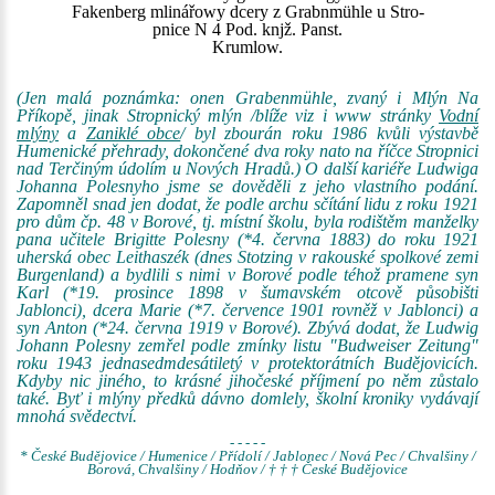
Fakenberg mlinářowy dcery z Grabnmühle u Stro-
pnice N 4 Pod. knjž. Panst.
Krumlow.
(Jen malá poznámka: onen Grabenmühle, zvaný i Mlýn Na
Příkopě, jinak Stropnický mlýn /blíže viz i www stránky
Vodní
mlýny
a
Zaniklé obce
/ byl zbourán roku 1986 kvůli výstavbě
Humenické přehrady, dokončené dva roky nato na říčce Stropnici
nad Terčiným údolím u Nových Hradů.) O další kariéře Ludwiga
Johanna Polesnyho jsme se dověděli z jeho vlastního podání.
Zapomněl snad jen dodat, že podle archu sčítání lidu z roku 1921
pro dům čp. 48 v Borové, tj. místní školu, byla rodištěm manželky
pana učitele Brigitte Polesny (*4. června 1883) do roku 1921
uherská obec Leithaszék (dnes Stotzing v rakouské spolkové zemi
Burgenland) a bydlili s nimi v Borové podle téhož pramene syn
Karl (*19. prosince 1898 v šumavském otcově působišti
Jablonci), dcera Marie (*7. července 1901 rovněž v Jablonci) a
syn Anton (*24. června 1919 v Borové). Zbývá dodat, že Ludwig
Johann Polesny zemřel podle zmínky listu "Budweiser Zeitung"
roku 1943 jednasedmdesátiletý v protektorátních Budějovicích.
Kdyby nic jiného, to krásné jihočeské příjmení po něm zůstalo
také. Byť i mlýny předků dávno domlely, školní kroniky vydávají
mnohá svědectví.
- - - - -
* České Budějovice / Humenice / Přídolí / Jablonec / Nová Pec / Chvalšiny /
Borová, Chvalšiny / Hodňov / † † † České Budějovice