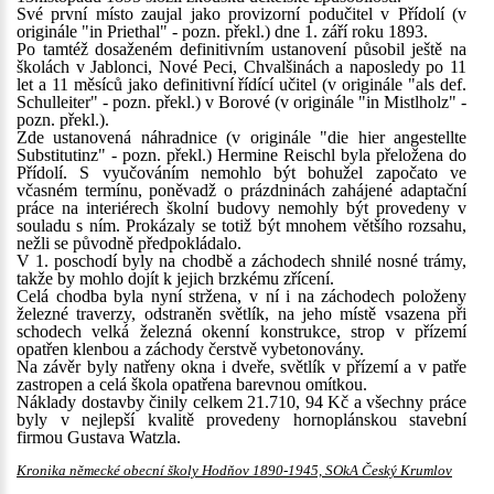
Své první místo zaujal jako provizorní podučitel v Přídolí (v
originále "in Priethal" - pozn. překl.) dne 1. září roku 1893.
Po tamtéž dosaženém definitivním ustanovení působil ještě na
školách v Jablonci, Nové Peci, Chvalšinách a naposledy po 11
let a 11 měsíců jako definitivní řídící učitel (v originále "als def.
Schulleiter" - pozn. překl.) v Borové (v originále "in Mistlholz" -
pozn. překl.).
Zde ustanovená náhradnice (v originále "die hier angestellte
Substitutinz" - pozn. překl.) Hermine Reischl byla přeložena do
Přídolí. S vyučováním nemohlo být bohužel započato ve
včasném termínu, poněvadž o prázdninách zahájené adaptační
práce na interiérech školní budovy nemohly být provedeny v
souladu s ním. Prokázaly se totiž být mnohem většího rozsahu,
nežli se původně předpokládalo.
V 1. poschodí byly na chodbě a záchodech shnilé nosné trámy,
takže by mohlo dojít k jejich brzkému zřícení.
Celá chodba byla nyní stržena, v ní i na záchodech položeny
železné traverzy, odstraněn světlík, na jeho místě vsazena při
schodech velká železná okenní konstrukce, strop v přízemí
opatřen klenbou a záchody čerstvě vybetonovány.
Na závěr byly natřeny okna i dveře, světlík v přízemí a v patře
zastropen a celá škola opatřena barevnou omítkou.
Náklady dostavby činily celkem 21.710, 94 Kč a všechny práce
byly v nejlepší kvalitě provedeny hornoplánskou stavební
firmou Gustava Watzla.
Kronika německé obecní školy Hodňov 1890-1945, SOkA Český Krumlov