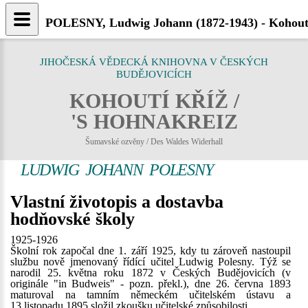
POLESNY, Ludwig Johann (1872-1943) - Kohouti
JIHOČESKÁ VĚDECKÁ KNIHOVNA V ČESKÝCH
BUDĚJOVICÍCH
KOHOUTÍ KŘÍŽ /
'S HOHNAKREIZ
Šumavské ozvěny / Des Waldes Widerhall
LUDWIG JOHANN POLESNY
Vlastní životopis a dostavba
hodňovské školy
1925-1926
Školní rok započal dne 1. září 1925, kdy tu zároveň nastoupil
službu nově jmenovaný řídící učitel Ludwig Polesny. Týž se
narodil 25. května roku 1872 v Českých Budějovicích (v
originále "in Budweis" - pozn. překl.), dne 26. června 1893
maturoval na tamním německém učitelském ústavu a
13.listopadu 1895 složil zkoušku učitelské způsobilosti.