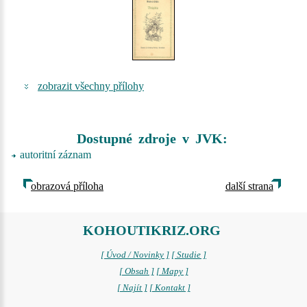
zobrazit všechny přílohy
Dostupné zdroje v JVK:
autoritní záznam
obrazová příloha
další strana
KOHOUTIKRIZ.ORG
[ Úvod / Novinky ]
[ Studie ]
[ Obsah ]
[ Mapy ]
[ Najít ]
[ Kontakt ]