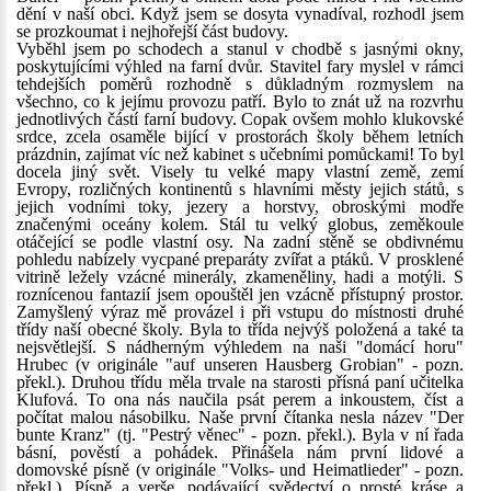
dění v naší obci. Když jsem se dosyta vynadíval, rozhodl jsem
se prozkoumat i nejhořejší část budovy.
Vyběhl jsem po schodech a stanul v chodbě s jasnými okny,
poskytujícími výhled na farní dvůr. Stavitel fary myslel v rámci
tehdejších poměrů rozhodně s důkladným rozmyslem na
všechno, co k jejímu provozu patří. Bylo to znát už na rozvrhu
jednotlivých částí farní budovy. Copak ovšem mohlo klukovské
srdce, zcela osaměle bijící v prostorách školy během letních
prázdnin, zajímat víc než kabinet s učebními pomůckami! To byl
docela jiný svět. Visely tu velké mapy vlastní země, zemí
Evropy, rozličných kontinentů s hlavními městy jejich států, s
jejich vodními toky, jezery a horstvy, obroskými modře
značenými oceány kolem. Stál tu velký globus, zeměkoule
otáčející se podle vlastní osy. Na zadní stěně se obdivnému
pohledu nabízely vycpané preparáty zvířat a ptáků. V prosklené
vitrině ležely vzácné minerály, zkameněliny, hadi a motýli. S
roznícenou fantazií jsem opouštěl jen vzácně přístupný prostor.
Zamyšlený výraz mě provázel i při vstupu do místnosti druhé
třídy naší obecné školy. Byla to třída nejvýš položená a také ta
nejsvětlejší. S nádherným výhledem na naši "domácí horu"
Hrubec (v originále "auf unseren Hausberg Grobian" - pozn.
překl.). Druhou třídu měla trvale na starosti přísná paní učitelka
Klufová. To ona nás naučila psát perem a inkoustem, číst a
počítat malou násobilku. Naše první čítanka nesla název "Der
bunte Kranz" (tj. "Pestrý věnec" - pozn. překl.). Byla v ní řada
básní, pověstí a pohádek. Přinášela nám první lidové a
domovské písně (v originále "Volks- und Heimatlieder" - pozn.
překl.). Písně a verše, podávající svědectví o prosté kráse a