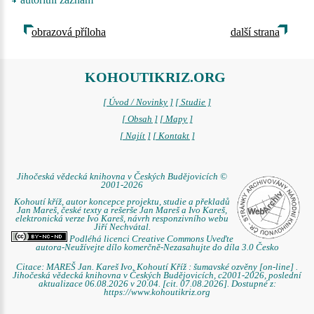
obrazová příloha
další strana
KOHOUTIKRIZ.ORG
[ Úvod / Novinky ]
[ Studie ]
[ Obsah ]
[ Mapy ]
[ Najít ]
[ Kontakt ]
Jihočeská vědecká knihovna v Českých Budějovicích ©
2001-2026
Kohoutí kříž, autor koncepce projektu, studie a překladů
Jan Mareš, české texty a rešerše Jan Mareš a Ivo Kareš,
elektronická verze Ivo Kareš, návrh responzivního webu
Jiří Nechvátal.
Podléhá licenci Creative Commons Uveďte
autora-Neužívejte dílo komerčně-Nezasahujte do díla 3.0 Česko
Citace: MAREŠ Jan. Kareš Ivo. Kohoutí Kříž : šumavské ozvěny [on-line] .
Jihočeská vědecká knihovna v Českých Budějovicích, c2001-2026, poslední
aktualizace 06.08.2026 v 20.04. [cit. 07.08.2026]. Dostupné z:
https://www.kohoutikriz.org