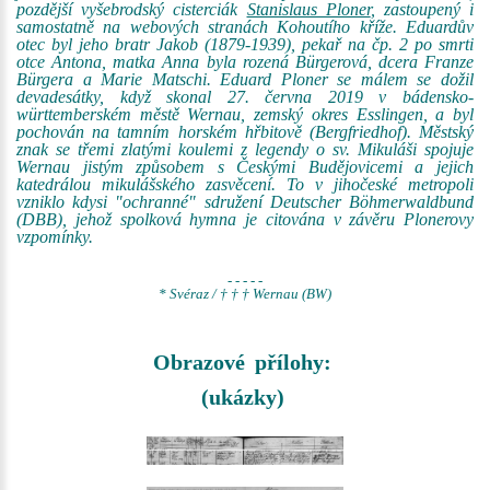
pozdější vyšebrodský cisterciák
Stanislaus Ploner
, zastoupený i
samostatně na webových stranách Kohoutího kříže. Eduardův
otec byl jeho bratr Jakob (1879-1939), pekař na čp. 2 po smrti
otce Antona, matka Anna byla rozená Bürgerová, dcera Franze
Bürgera a Marie Matschi. Eduard Ploner se málem se dožil
devadesátky, když skonal 27. června 2019 v bádensko-
württemberském městě Wernau, zemský okres Esslingen, a byl
pochován na tamním horském hřbitově (Bergfriedhof). Městský
znak se třemi zlatými koulemi z legendy o sv. Mikuláši spojuje
Wernau jistým způsobem s Českými Budějovicemi a jejich
katedrálou mikulášského zasvěcení. To v jihočeské metropoli
vzniklo kdysi "ochranné" sdružení Deutscher Böhmerwaldbund
(DBB), jehož spolková hymna je citována v závěru Plonerovy
vzpomínky.
- - - - -
* Svéraz / † † † Wernau (BW)
Obrazové přílohy:
(ukázky)