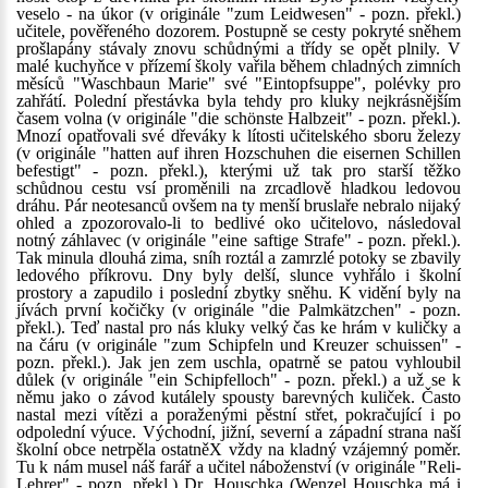
veselo - na úkor (v originále "zum Leidwesen" - pozn. překl.)
učitele, pověřeného dozorem. Postupně se cesty pokryté sněhem
prošlapány stávaly znovu schůdnými a třídy se opět plnily. V
malé kuchyňce v přízemí školy vařila během chladných zimních
měsíců "Waschbaun Marie" své "Eintopfsuppe", polévky pro
zahřátí. Polední přestávka byla tehdy pro kluky nejkrásnějším
časem volna (v originále "die schönste Halbzeit" - pozn. překl.).
Mnozí opatřovali své dřeváky k lítosti učitelského sboru železy
(v originále "hatten auf ihren Hozschuhen die eisernen Schillen
befestigt" - pozn. překl.), kterými už tak pro starší těžko
schůdnou cestu vsí proměnili na zrcadlově hladkou ledovou
dráhu. Pár neotesanců ovšem na ty menší bruslaře nebralo nijaký
ohled a zpozorovalo-li to bedlivé oko učitelovo, následoval
notný záhlavec (v originále "eine saftige Strafe" - pozn. překl.).
Tak minula dlouhá zima, sníh roztál a zamrzlé potoky se zbavily
ledového příkrovu. Dny byly delší, slunce vyhřálo i školní
prostory a zapudilo i poslední zbytky sněhu. K vidění byly na
jívách první kočičky (v originále "die Palmkätzchen" - pozn.
překl.). Teď nastal pro nás kluky velký čas ke hrám v kuličky a
na čáru (v originále "zum Schipfeln und Kreuzer schuissen" -
pozn. překl.). Jak jen zem uschla, opatrně se patou vyhloubil
důlek (v originále "ein Schipfelloch" - pozn. překl.) a už se k
němu jako o závod kutálely spousty barevných kuliček. Často
nastal mezi vítězi a poraženými pěstní střet, pokračující i po
odpolední výuce. Východní, jižní, severní a západní strana naší
školní obce netrpěla ostatněX vždy na kladný vzájemný poměr.
Tu k nám musel náš farář a učitel náboženství (v originále "Reli-
Lehrer" - pozn. překl.) Dr. Houschka (
Wenzel Houschka
má i