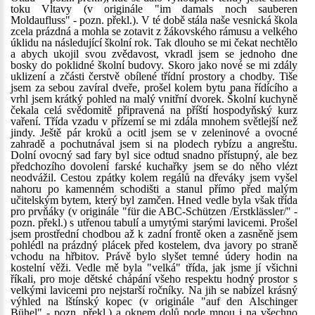
toku Vltavy (v originále "im damals noch sauberen
Moldaufluss" - pozn. překl.). V té době stála naše vesnická škola
zcela prázdná a mohla se zotavit z žákovského rámusu a velkého
úklidu na následující školní rok. Tak dlouho se mi čekat nechtělo
a abych ukojil svou zvědavost, vkradl jsem se jednoho dne
bosky do poklidné školní budovy. Skoro jako nové se mi zdály
uklizení a zčásti čerstvě obílené třídní prostory a chodby. Tiše
jsem za sebou zavíral dveře, prošel kolem bytu pana řídícího a
vrhl jsem krátký pohled na malý vnitřní dvorek. Školní kuchyně
čekala celá svědomitě připravená na příští hospodyňský kurz
vaření. Třída vzadu v přízemí se mi zdála mnohem světlejší než
jindy. Ještě pár kroků a ocitl jsem se v zeleninové a ovocné
zahradě a pochutnával jsem si na plodech rybízu a angreštu.
Dolní ovocný sad fary byl sice odtud snadno přístupný, ale bez
předchozího dovolení farské kuchařky jsem se do něho vlézt
neodvážil. Cestou zpátky kolem regálů na dřeváky jsem vyšel
nahoru po kamenném schodišti a stanul přímo před malým
učitelským bytem, který byl zamčen. Hned vedle byla však třída
pro prvňáky (v originále "für die ABC-Schützen /Erstklässler/" -
pozn. překl.) s utřenou tabulí a umytými starými lavicemi. Prošel
jsem prostřední chodbou až k zadní frontě oken a zasněně jsem
pohlédl na prázdný plácek před kostelem, dva javory po straně
vchodu na hřbitov. Právě bylo slyšet temné údery hodin na
kostelní věži. Vedle mě byla "velká" třída, jak jsme jí všichni
říkali, pro moje dětské chápání všeho respektu hodný prostor s
velkými lavicemi pro nejstarší ročníky. Na jih se nabízel krásný
výhled na lštínský kopec (v originále "auf den Alschinger
Bühel" - pozn. překl.) a oknem dolů pode mnou i na všechno