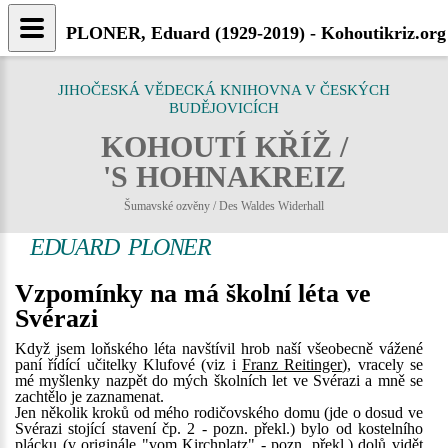
PLONER, Eduard (1929-2019) - Kohoutikriz.org
JIHOČESKÁ VĚDECKÁ KNIHOVNA V ČESKÝCH
BUDĚJOVICÍCH
KOHOUTÍ KŘÍŽ /
'S HOHNAKREIZ
Šumavské ozvěny / Des Waldes Widerhall
EDUARD PLONER
Vzpomínky na má školní léta ve
Svérazi
Když jsem loňského léta navštívil hrob naší všeobecně vážené
paní řídící učitelky Klufové (viz i
Franz Reitinger
), vracely se
mé myšlenky nazpět do mých školních let ve Svérazi a mně se
zachtělo je zaznamenat.
Jen několik kroků od mého rodičovského domu (jde o dosud ve
Svérazi stojící stavení čp. 2 - pozn. překl.) bylo od kostelního
plácku (v originále "vom Kirchplatz" - pozn. překl.) dolů vidět