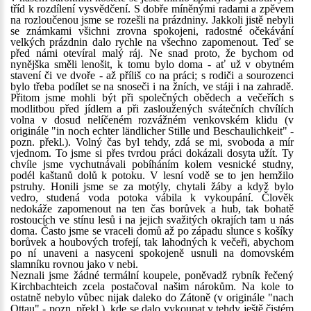
tříd k rozdílení vysvědčení. S dobře míněnými radami a zpěvem
na rozloučenou jsme se rozešli na prázdniny. Jakkoli jistě nebyli
se známkami všichni zrovna spokojeni, radostné očekávání
velkých prázdnin dalo rychle na všechno zapomenout. Teď se
před námi otevíral malý ráj. Ne snad proto, že bychom od
nynějška směli lenošit, k tomu bylo doma - ať už v obytném
stavení či ve dvoře - až příliš co na práci; s rodiči a sourozenci
bylo třeba podílet se na snoseči i na žních, ve stáji i na zahradě.
Přitom jsme mohli být při společných obědech a večeřích s
modlitbou před jídlem a při zasloužených svátečních chvílích
volna v dosud nelíčeném rozvážném venkovském klidu (v
originále "in noch echter ländlicher Stille und Beschaulichkeit" -
pozn. překl.). Volný čas byl tehdy, zdá se mi, svoboda a mír
vjednom. To jsme si přes tvrdou práci dokázali dosyta užít. Ty
chvíle jsme vychutnávali pobíháním kolem vesnické studny,
podél kaštanů dolů k potoku. V lesní vodě se to jen hemžilo
pstruhy. Honili jsme se za motýly, chytali žáby a když bylo
vedro, studená voda potoka vábila k vykoupání. Člověk
nedokáže zapomenout na ten čas borůvek a hub, tak bohatě
rostoucích ve stínu lesů i na jejich svažitých okrajích tam u nás
doma. Často jsme se vraceli domů až po západu slunce s košíky
borůvek a houbových trofejí, tak lahodných k večeři, abychom
po ní unaveni a nasyceni spokojeně usnuli na domovském
slamníku rovnou jako v nebi.
Neznali jsme žádné termální koupele, poněvadž rybník řečený
Kirchbachteich zcela postačoval našim nárokům. Na kole to
ostatně nebylo vůbec nijak daleko do Zátoně (v originále "nach
Ottau" - pozn. překl.), kde se dalo vykoupat v tehdy ještě čistém