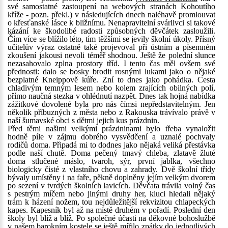
své samostatné zastoupení na webových stranách Kohoutího
kříže - pozn. překl.) v následujících dnech naléhavě promlouvat
o křesťanské lásce k bližnímu. Nenapravitelní svárlivci si takové
kázání ke škodolibé radosti způsobných děvčátek zasloužili.
Čím více se blížilo léto, tím těžšími se jevily školní úkoly. Přísný
učitelův výraz ostatně také projevoval při ústním a písemném
zkoušení jakousi nevoli téměř shodnou. Ještě že polední slunce
nezasahovalo zplna prostory tříd. I tento čas měl ovšem své
přednosti: dalo se bosky brodit rosnými lukami jako o nějaké
bezplatné Kneippově kúře. Zní to dnes jako pohádka. Cesta
chladivým temným lesem nebo kolem zrajících obilných polí,
přímo naučná stezka v ohlédnutí nazpět. Dnes tak hojná nabídka
zážitkové dovolené byla pro nás čímsi nepředstavitelným. Jen
několik příbuzných z města nebo z Rakouska trávívalo právě v
naší šumavské obci s dětmi jejich kus prázdnin.
Před těmi našimi velkými prázdninami bylo třeba vynaložit
hodně píle v zájmu dobrého vysvědčení a uznalé pochvaly
rodičů doma. Připadá mi to dodnes jako nějaká veliká přestávka
podle naší chutě. Doma pečený tmavý chleba, zlatavě žluté
doma stlučené máslo, tvaroh, sýr, první jablka, všechno
biologicky čisté z vlastního chovu a zahrady. Dvě školní třídy
bývaly umístěny i na faře, pěkně doplněny jejím velkým dvorem
po sezení v tvrdých školních lavicích. Děvčata trávila volný čas
s pestrým míčem nebo jinými druhy her, kluci hledali nějaký
trám k házení nožem, tou nejdůležitější rekvizitou chlapeckých
kapes. Kapesník byl až na místě druhém v pořadí. Poslední den
školy byl blíž a blíž. Po společné účasti na děkovné bohoslužbě
v našem barokním kostele se ještě mířilo zpátky do jednotlivých