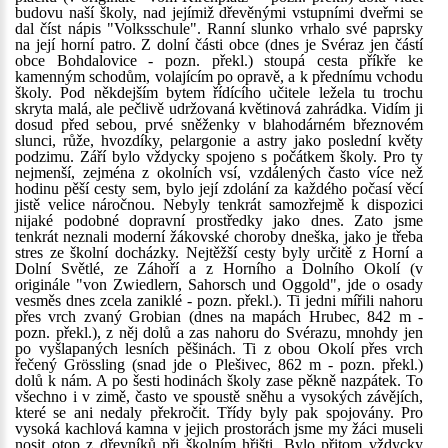
budovu naší školy, nad jejímiž dřevěnými vstupními dveřmi se
dal číst nápis "Volksschule". Ranní slunko vrhalo své paprsky
na její horní patro. Z dolní části obce (dnes je Svéraz jen částí
obce Bohdalovice - pozn. překl.) stoupá cesta příkře ke
kamenným schodům, volajícím po opravě, a k přednímu vchodu
školy. Pod někdejším bytem řídícího učitele ležela tu trochu
skryta malá, ale pečlivě udržovaná květinová zahrádka. Vidím ji
dosud před sebou, prvé sněženky v blahodárném březnovém
slunci, růže, hvozdíky, pelargonie a astry jako poslední květy
podzimu. Září bylo vždycky spojeno s počátkem školy. Pro ty
nejmenší, zejména z okolních vsí, vzdálených často více než
hodinu pěší cesty sem, bylo její zdolání za každého počasí věcí
jistě velice náročnou. Nebyly tenkrát samozřejmě k dispozici
nijaké podobné dopravní prostředky jako dnes. Zato jsme
tenkrát neznali moderní žákovské choroby dneška, jako je třeba
stres ze školní docházky. Nejtěžší cesty byly určitě z Horní a
Dolní Světlé, ze Záhoří a z Horního a Dolního Okolí (v
originále "von Zwiedlern, Sahorsch und Oggold", jde o osady
vesměs dnes zcela zaniklé - pozn. překl.). Ti jedni mířili nahoru
přes vrch zvaný Grobian (dnes na mapách Hrubec, 842 m -
pozn. překl.), z něj dolů a zas nahoru do Svérazu, mnohdy jen
po vyšlapaných lesních pěšinách. Ti z obou Okolí přes vrch
řečený Grössling (snad jde o Plešivec, 862 m - pozn. překl.)
dolů k nám. A po šesti hodinách školy zase pěkně nazpátek. To
všechno i v zimě, často ve spoustě sněhu a vysokých závějích,
které se ani nedaly překročit. Třídy byly pak spojovány. Pro
vysoká kachlová kamna v jejich prostorách jsme my žáci museli
nosit otop z dřevníků při školním hřišti. Bylo přitom vždycky