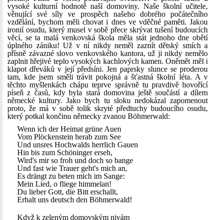
vysoké kulturní hodnotě naší domoviny. Naše školní učitele,
věnující své síly ve prospěch našeho dobrého počátečního
vzdělání, bychom měli chovat i dnes ve vděčné paměti. Jakou
ironií osudu, který musel v sobě přece skrývat tušení budoucích
věcí, se ta malá venkovská škola měla stát jednoho dne obětí
úplného zániku! Už v ní nikdy neměl zaznít dětský smích a
přísně závazné slovo venkovského kantora, už ji nikdy nemělo
zaplnit hřejivé teplo vysokých kachlových kamen. Oněmět měl i
klapot dřeváků v její předsíni. Jen paprsky slunce se proderou
tam, kde jsem směli trávit pokojná a šťastná školní léta. A v
těchto myšlenkách chápu teprve správně tu pravdivě hovořící
píseň z časů, kdy byla stará domovina ještě součástí a dílem
německé kultury. Jako bych tu sloku nedokázal zapomenout
proto, že má v sobě tolik skryté předtuchy budoucího osudu,
který potkal končinu německy zvanou Böhmerwald:
Wenn ich der Heimat grüne Auen
Vom Plöckenstein herab zum See
Und unsres Hochwalds herrlich Gauen
Hin bis zum Schöninger erseh,
Wird's mir so froh und doch so bange
Und fast wie Trauer geht's mich an,
Es drängt zu beten mich im Sange:
Mein Lied, o fliege himmelan!
Du lieber Gott, die Bitt erschallt,
Erhalt uns deutsch den Böhmerwald!
Když k zeleným domovským nivám