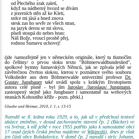
od Plechého zrak zaletí,
když na nádherný hvozd se dívám
z jezerních stěn až ke Kleti,
srdce mi jásá a hned znova
stesk zas ho sevře ze všech stran,
na jazyk derou se mi slova,
píseň stoupá do nebes bran:
Náš Bože, vroucí prosbě přej,
rodnou Šumavu uchovej!
(jde /samozřejmě jen v německém originále, který tu tlumočím
do češtiny/ o prvou sloku textu "Böhmerwaldbundeslied",
spolkové hymny šumavských Němců, jak se zpívala ještě se
závěrečnou čtvrtou slokou, kterou v poznámce svého souboru
Volkslieder aus dem Böhmerwalde univerzitní profesor
Dr.
Gustav Jungbauer
také uvádí spolu s krátkým životopisem
autora celé písně - byl jím
Jaroslav /Jaroslaus/ Jungmann
,
zastoupený stejně jako Jungbauer i samostatně na webových
stranách Kohoutího kříže - pozn. překl.)
Glaube und Heimat, 2010, č. 1, s. 13-15
Narodil se 8. ledna roku 1929, a to, jak už v předchozí textové
ukázce zmíněno, v dosud zachovaném stavení čp. 2 (Bäcker) ve
vsi Svéraz, k níž ještě v roce 1955 patřilo jako k samostatné obci
17 osad (jejich česká jména najdeme ve
Wikipedii
), dnes je však
jen částí obce Bohdalovice. V domě čp. 2 narodil i strýc Johann,