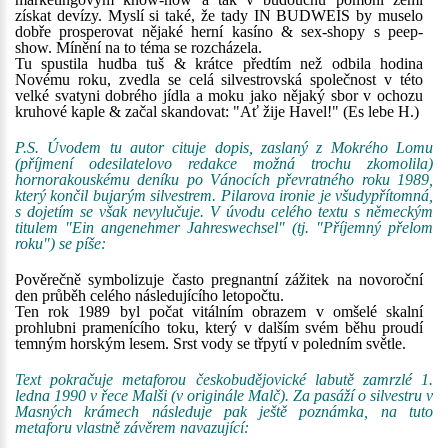
získat devízy. Myslí si také, že tady IN BUDWEIS by muselo
dobře prosperovat nějaké herní kasíno & sex-shopy s peep-
show. Mínění na to téma se rozcházela.
Tu spustila hudba tuš & krátce předtím než odbila hodina
Novému roku, zvedla se celá silvestrovská společnost v této
velké svatyni dobrého jídla a moku jako nějaký sbor v ochozu
kruhové kaple & začal skandovat: "Ať žije Havel!" (Es lebe H.)
P.S. Úvodem tu autor cituje dopis, zaslaný z Mokrého Lomu
(příjmení odesilatelovo redakce možná trochu zkomolila)
hornorakouskému deníku po Vánocích převratného roku 1989,
který končil bujarým silvestrem. Pilarova ironie je všudypřítomná,
s dojetím se však nevylučuje. V úvodu celého textu s německým
titulem "Ein angenehmer Jahreswechsel" (tj. "Příjemný přelom
roku") se píše:
Pověrečně symbolizuje často pregnantní zážitek na novoroční
den průběh celého následujícího letopočtu.
Ten rok 1989 byl počat vitálním obrazem v omšelé skalní
prohlubni pramenícího toku, který v dalším svém běhu proudí
temným horským lesem. Srst vody se třpytí v poledním světle.
Text pokračuje metaforou českobudějovické labutě zamrzlé 1.
ledna 1990 v řece Malši (v originále Malč). Za pasáží o silvestru v
Masných krámech následuje pak ještě poznámka, na tuto
metaforu vlastně závěrem navazující: