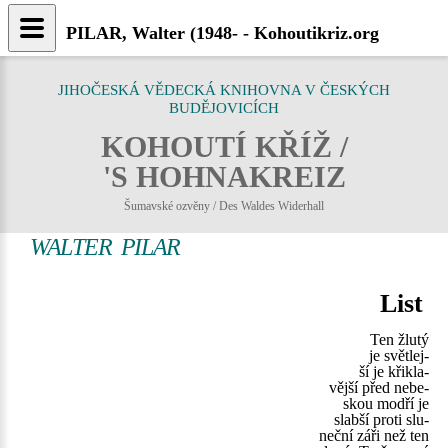
PILAR, Walter (1948- - Kohoutikriz.org
JIHOČESKÁ VĚDECKÁ KNIHOVNA V ČESKÝCH
BUDĚJOVICÍCH
KOHOUTÍ KŘÍŽ /
'S HOHNAKREIZ
Šumavské ozvěny / Des Waldes Widerhall
WALTER PILAR
List
Ten žlutý
je světlej-
ší je křikla-
vější před nebe-
skou modří je
slabší proti slu-
neční záři než ten