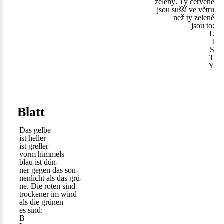
zelený. Ty červené
jsou sušší ve větru
než ty zelené
jsou to:
L
I
S
T
Y
Blatt
Das gelbe
ist heller
ist greller
vorm himmels
blau ist dün-
ner gegen das son-
nenlicht als das grü-
ne. Die roten sind
trockener im wind
als die grünen
es sind:
B