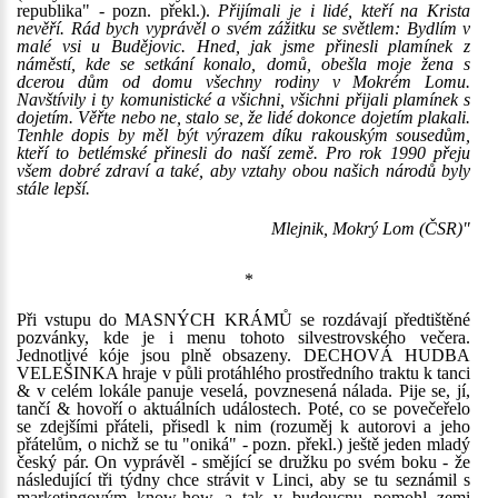
republika" - pozn. překl.).
Přijímali je i lidé, kteří na Krista
nevěří. Rád bych vyprávěl o svém zážitku se světlem: Bydlím v
malé vsi u Budějovic. Hned, jak jsme přinesli plamínek z
náměstí, kde se setkání konalo, domů, obešla moje žena s
dcerou dům od domu všechny rodiny v Mokrém Lomu.
Navštívily i ty komunistické a všichni, všichni přijali plamínek s
dojetím. Věřte nebo ne, stalo se, že lidé dokonce dojetím plakali.
Tenhle dopis by měl být výrazem díku rakouským sousedům,
kteří to betlémské přinesli do naší země. Pro rok 1990 přeju
všem dobré zdraví a také, aby vztahy obou našich národů byly
stále lepší.
Mlejnik, Mokrý Lom (ČSR)"
*
Při vstupu do MASNÝCH KRÁMŮ se rozdávají předtištěné
pozvánky, kde je i menu tohoto silvestrovského večera.
Jednotlivé kóje jsou plně obsazeny. DECHOVÁ HUDBA
VELEŠINKA hraje v půli protáhlého prostředního traktu k tanci
& v celém lokále panuje veselá, povznesená nálada. Pije se, jí,
tančí & hovoří o aktuálních událostech. Poté, co se povečeřelo
se zdejšími přáteli, přisedl k nim (rozuměj k autorovi a jeho
přátelům, o nichž se tu "oniká" - pozn. překl.) ještě jeden mladý
český pár. On vyprávěl - smějící se družku po svém boku - že
následující tři týdny chce strávit v Linci, aby se tu seznámil s
marketingovým know-how a tak v budoucnu pomohl zemi