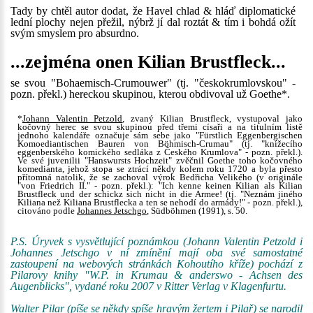
Tady by chtěl autor dodat, že Havel chlad & hláď diplomatické
lední plochy nejen přežil, nýbrž jí dal roztát & tím i bohdá ožít
svým smyslem pro absurdno.
...zejména onen Kilian Brustfleck...
se svou "Bohaemisch-Crumouwer" (tj. "českokrumlovskou" -
pozn. překl.) hereckou skupinou, kterou obdivoval už Goethe*.
*
Johann Valentin Petzold
, zvaný Kilian Brustfleck, vystupoval jako
kočovný herec se svou skupinou před třemi císaři a na titulním listě
jednoho kalendáře označuje sám sebe jako "Fürstlich Eggenbergischen
Komoediantischen Bauren von Böhmisch-Crumau" (tj. "knížecího
eggenberského komického sedláka z Českého Krumlova" - pozn. překl.).
Ve své juvenilii "Hanswursts Hochzeit" zvěčnil Goethe toho kočovného
komedianta, jehož stopa se ztrácí někdy kolem roku 1720 a byla přesto
přítomná natolik, že se zachoval výrok Bedřicha Velikého (v originále
"von Friedrich II." - pozn. překl.): "Ich kenne keinen Kilian als Kilian
Brustfleck und der schickz sich nicht in die Armee! (tj. "Neznám jiného
Kiliana než Kiliana Brustflecka a ten se nehodí do armády!" - pozn. překl.),
citováno podle
Johannes Jetschgo
, Südböhmen (1991), s. 50.
P.S. Úryvek s vysvětlující poznámkou (Johann Valentin Petzold i
Johannes Jetschgo v ní zmínění mají oba své samostatné
zastoupení na webových stránkách Kohoutího kříže) pochází z
Pilarovy knihy "W.P. in Krumau & anderswo - Achsen des
Augenblicks", vydané roku 2007 v Ritter Verlag v Klagenfurtu.
Walter Pilar (píše se někdy spíše hravým žertem i Pilař) se narodil