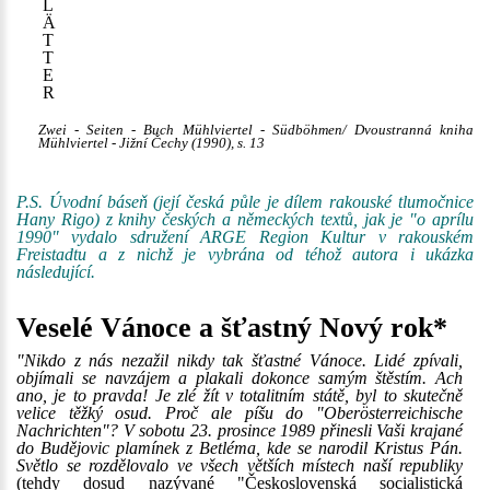
L
Ä
T
T
E
R
Zwei - Seiten - Buch Mühlviertel - Südböhmen/ Dvoustranná kniha
Mühlviertel - Jižní Čechy (1990), s. 13
P.S. Úvodní báseň (její česká půle je dílem rakouské tlumočnice
Hany Rigo) z knihy českých a německých textů, jak je "o aprílu
1990" vydalo sdružení ARGE Region Kultur v rakouském
Freistadtu a z nichž je vybrána od téhož autora i ukázka
následující.
Veselé Vánoce a šťastný Nový rok*
"Nikdo z nás nezažil nikdy tak šťastné Vánoce. Lidé zpívali,
objímali se navzájem a plakali dokonce samým štěstím. Ach
ano, je to pravda! Je zlé žít v totalitním státě, byl to skutečně
velice těžký osud. Proč ale píšu do "Oberösterreichische
Nachrichten"? V sobotu 23. prosince 1989 přinesli Vaši krajané
do Budějovic plamínek z Betléma, kde se narodil Kristus Pán.
Světlo se rozdělovalo ve všech větších místech naší republiky
(tehdy dosud nazývané "Československá socialistická