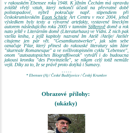
v rakouském Ebensee roku 1948. K jižním Čechám má opravdu
zvláště vřelý vztah, který nekončí účastí na převratné době
polistopadové, nýbrž pokračuje např. stipendiem při
českokrumlovském
Egon Schiele
Art Centru v roce 2004, jehož
výsledkem byly texty a výtvarné artefakty, vystavené lineckým
autorem následujícího roku 2005 v tamním
Stifterově
domě a rok
nato ještě v Literárním domě (Literaturhaus) ve Vídni. Z nich pak
vzešla kniha, z jejíž kapitoly nazvané Im Atelě /Atelje/ Ateliér
citujeme jen pár vět. "Gesamtkunstwerker", jak sám sebe
označuje Pilar, který přinesl do rakouské literatury sám žánr
"skurreale Romanesque" a ve svéživotopisném cyklu "Lebensee",
onom "autoautopsiches Biografföweak" vytváří i do budoucna
jakousi kroniku "des Provinzielle", se nikam celý totiž nemůže
vejít. Díky za to, že se právě proto dotýká i Šumavy.
- - - - -
* Ebensee (A) / České Budějovice / Český Krumlov
Obrazové přílohy:
(ukázky)