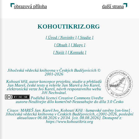
obrazová příloha
další strana
KOHOUTIKRIZ.ORG
[ Úvod / Novinky ]
[ Studie ]
[ Obsah ]
[ Mapy ]
[ Najít ]
[ Kontakt ]
Jihočeská vědecká knihovna v Českých Budějovicích ©
2001-2026
Kohoutí kříž, autor koncepce projektu, studie a překladů
Jan Mareš, české texty a rešerše Jan Mareš a Ivo Kareš,
elektronická verze Ivo Kareš, návrh responzivního webu
Jiří Nechvátal.
Podléhá licenci Creative Commons Uveďte
autora-Neužívejte dílo komerčně-Nezasahujte do díla 3.0 Česko
Citace: MAREŠ Jan. Kareš Ivo. Kohoutí Kříž : šumavské ozvěny [on-line] .
Jihočeská vědecká knihovna v Českých Budějovicích, c2001-2026, poslední
aktualizace 06.08.2026 v 20.04. [cit. 08.08.2026]. Dostupné z:
https://www.kohoutikriz.org