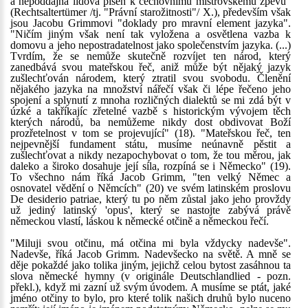
a nepoddajná lidová píseň k cechovnímu mistrovskému zpěvu"
(Rechtsaltertümer /tj. "Právní starožitnosti"/ X.), především však
jsou Jacobu Grimmovi "doklady pro mravní element jazyka".
"Ničím jiným však není tak vyložena a osvětlena vazba k
domovu a jeho nepostradatelnost jako společenstvím jazyka. (...)
Tvrdím, že se nemůže skutečně rozvíjet ten národ, který
zanedbává svou mateřskou řeč, aniž může být nějaký jazyk
zušlechťován národem, který ztratil svou svobodu. Členění
nějakého jazyka na množství nářečí však či lépe řečeno jeho
spojení a splynutí z mnoha rozličných dialektů se mi zdá být v
úzké a takříkajíc zřetelné vazbě s historickým vývojem těch
kterých národů, ba nemůžeme nikdy dost obdivovat Boží
prozřetelnost v tom se projevující" (18). "Mateřskou řeč, ten
nejpevnější fundament státu, musíme neúnavně pěstit a
zušlechťovat a nikdy nezapochybovat o tom, že tou měrou, jak
daleko a široko dosahuje její síla, rozpíná se i Německo" (19).
To všechno nám říká Jacob Grimm, "ten velký Němec a
osnovatel vědění o Němcích" (20) ve svém latinském proslovu
De desiderio patriae, který tu po něm zůstal jako jeho provždy
už jediný latinský 'opus', který se nastojte zabývá právě
německou vlastí, láskou k německé otčině a německou řečí.
"Miluji svou otčinu, má otčina mi byla vždycky nadevše".
Nadevše, říká Jacob Grimm. Nadevšecko na světě. A mně se
děje pokaždé jako tolika jiným, jejichž celou bytost zasáhnou ta
slova německé hymny (v originále Deutschlandlied - pozn.
překl.), když mi zazní už svým úvodem. A musíme se ptát, jaké
jméno otčiny to bylo, pro které tolik našich druhů bylo nuceno