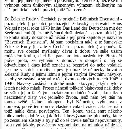
zemřít: její jméno je jménem podstatným: Německo, nelze se mu
vyhnout oním únikovým zájmenným výrazem, oblíbeným na
naší politické levici i pravici, totiž "tato země".
Ze Železné Rudy v Čechách (v originále Böhmisch Eisenstein! -
pozn. překl.) po otci pocházející židovský spisovatel Hans
Weigel napsal roku 1978 knihu Das Land der Deutschen mit der
Seele suchend (tj. "země Němců duší hledaná" - pozn. překl.); je
to kniha místy dokonce až něžná a její prvá kapitola je nazvána
"Bayerisch Eisenstein". Já sám pocházím také z té šumavské
Železné Rudy (tj. z té v Čechách - pozn. překl.) a poněvadž
mohu své obecné myšlenky dávat k dobru ve stále užším
rodáckém kruhu, chci říci pars pro toto následující: Přesto či
právě proto, že vyhnání z domova a oloupení o něj se
odvažujeme i dnes ještě označit za bezpráví do nebe volající,
neseme v srdcích určitý a pevný obraz té německy hovořící
Železné Rudy s jejími lidmi a jejími starými životními návyky,
jakoby se zastavil a strnul v těch dvou osudových rocích 1945 a
1946. Navěky zůstává to drahé místo takovým, jakým bylo v
letech našeho mládí. Prosto nánosů tolikeré bláhovosti naší doby
se vším jejím falešným pozlátkem nedotčeně září jako nikým
nezcizitelný zlatý věk jediného života, jenž nám byl dán na
tomto světě. Jednou uloupen, byl Němcům, vyhnaným z
domova, právě ten domov vlastně dvakrát vrácen: stal se nám
totiž náhle čímsi posvátným. Ten, komu vzala smrt někoho
milovaného, dobře ví, jak třeba i bezvýznamné předměty, které
po zesnulém zůstaly a byly až do té chvíle takřka nepovšimnuty,
jsou nyní jakoby posvěceny vzpomínkou na minulost náhle tak