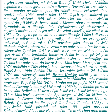
v jeho textu zmíněno, mj. žákem Rudolfa Kubitscheka. Vyhnání
vypudilo rodinu nejprve do města Regen v Bavorském lese, kde se
jim s mnoha nesnázemi podařilo založit novou existenci. Otec
zemřel roku 1984, matka roku 1977. Jejich syn studoval po
maturitě, složené 1948 už v Německu na humanistickém
gymnáziu při klášteře benediktinů v Metten, obory germanistiku,
byzantinistiku a filosofii. Jako čtyřiadvacetiletý absolvoval v
nejkratší možné době nejen učitelské státní zkoušky, ale téhož roku
1953 v Erlangen i promoval na doktora filosofie. Látku k disertaci
čerpal z milované řecké epigrafiky, učil pak na erlangenské
univerzitě, než byl roku 1967 povolán jako docent klasické
filologie právě v oboru své disertace na univerzitu v Innsbrucku v
rakouském Tyrolsku. Ještě v témže roce tam za svůj habilitační
spis získal Cenu kardinála Innitzera. Sedm let nato přešel jako
profesor dějin lékařství klasického světa a epigrafiky na
Technickou univerzitu do bavorského Mnichova. Ve stejném roce
1974 proběhla v Düsseldorfu jeho slavnostní investitura na rytíře
Papežského řádu Božího Hrobu Jeruzalémského a 24. května
1974 mu rakouský kancléř
Bruno Kreisky
udělil jako tehdy
zastupující spolkový prezident i titul mimořádného univerzitního
profesora. Papežský řád Božího Hrobu mu propůjčil 1977 vzácně
jinak udělovaný komturský kříž a roku 1980 byl nedlouho po svém
jmenování ředitelem Ústavu dějin lékařství a lékařské sociologie
TU v Mnichově vyznamenán Spolkovým záslužným křížem se
stuhou. Je členem řádu maltézských rytířů, komturem řádu sv.
Řehoře (jmenoval ho jím papež Jan Pavel II. roku 1986) a v
neposlední řadě působil od roku 1991 jako prezident
Sudetoněmecké Akademie věd a umění. Co to všechno proti tomu,