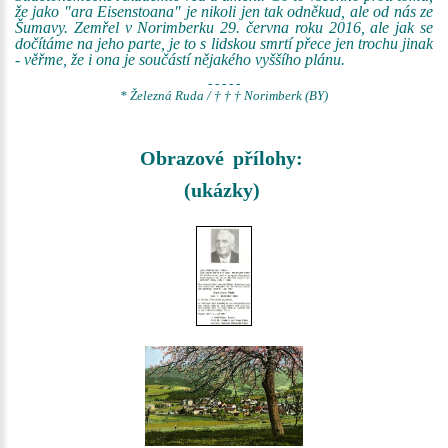
že jako "ara Eisenstoana" je nikoli jen tak odněkud, ale od nás ze
Šumavy. Zemřel v Norimberku 29. června roku 2016, ale jak se
dočítáme na jeho parte, je to s lidskou smrtí přece jen trochu jinak
- věřme, že i ona je součástí nějakého vyššího plánu.
- - - - -
* Železná Ruda / † † † Norimberk (BY)
Obrazové přílohy:
(ukázky)