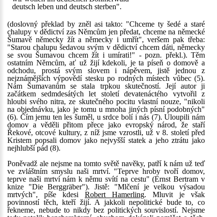
deutsch leben und deutsch sterben".
(doslovný překlad by zněl asi takto: "Chceme ty šedé a staré
chalupy v dědictví zas Němcům jen předat, chceme na německé
Šumavě německy žít a německy i umřít", veršem pak třeba:
"Starou chalupu šedavou svým v dědictví chcem dáti, německy
se svou Šumavou chcem žít i umírati!" - pozn. překl.). Těm
ostatním Němcům, ať už žijí kdekoli, je ta píseň o domově a
odchodu, prostá svým slovem i nápěvem, jistě jednou z
nejznámějších výpovědí stesku po rodných místech vůbec (5).
Nám Šumavanům se stala trpkou skutečností. Její autor ji
začátkem sedmdesátých let století devatenáctého vytvořil z
hloubi svého nitra, ze skutečného pocitu vlastní nouze, "nikoli
na objednávku, jako je tomu u mnoha jiných písní podobných"
(6). Čím jemu ten les šuměl, u srdce bolí i nás (7). Uloupili nám
domov a věděli přitom přece jako evropský národ, že staří
Řekové, otcové kultury, z níž jsme vzrostli, už v 8. století před
Kristem popsali domov jako nejvyšší statek a jeho ztrátu jako
nejhlubší pád (8).
Poněvadž ale nejsme na tomto světě navěky, patří k nám už teď
ve zvláštním smyslu naši mrtví. "Teprve hroby tvoří domov,
teprve naši mrtví nám k němu svítí na cestu" (Ernst Bertram v
knize "Die Berggräber"). Jistě: "Mlčení je velkou výsadou
mrtvých", píše kdesi
Robert Hamerling
. Mluvit je však
povinností těch, kteří žijí. A jakkoli nepolitické bude to, co
řekneme, nebude to nikdy bez politických souvislostí. Nejsme