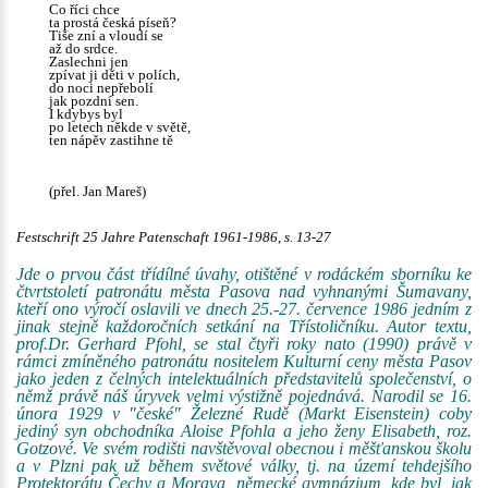
Co říci chce
ta prostá česká píseň?
Tiše zní a vloudí se
až do srdce.
Zaslechni jen
zpívat ji děti v polích,
do noci nepřebolí
jak pozdní sen.
I kdybys byl
po letech někde v světě,
ten nápěv zastihne tě
(přel. Jan Mareš)
Festschrift 25 Jahre Patenschaft 1961-1986, s. 13-27
Jde o prvou část třídílné úvahy, otištěné v rodáckém sborníku ke
čtvrtstoletí patronátu města Pasova nad vyhnanými Šumavany,
kteří ono výročí oslavili ve dnech 25.-27. července 1986 jedním z
jinak stejně každoročních setkání na Třístoličníku. Autor textu,
prof.Dr. Gerhard Pfohl, se stal čtyři roky nato (1990) právě v
rámci zmíněného patronátu nositelem Kulturní ceny města Pasov
jako jeden z čelných intelektuálních představitelů společenství, o
němž právě náš úryvek velmi výstižně pojednává. Narodil se 16.
února 1929 v "české" Železné Rudě (Markt Eisenstein) coby
jediný syn obchodníka Aloise Pfohla a jeho ženy Elisabeth, roz.
Gotzové. Ve svém rodišti navštěvoval obecnou i měšťanskou školu
a v Plzni pak už během světové války, tj. na území tehdejšího
Protektorátu Čechy a Morava, německé gymnázium, kde byl, jak