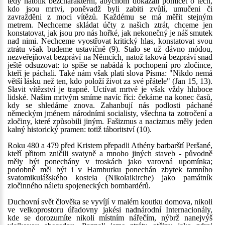
tedy natolik bezcharakterní, abychom dokázali pomlčet o těch,
kdo jsou mrtvi, poněvadž byli zabiti zvůlí, umučeni či
zavražděni z moci vítězů. Každému se má měřit stejným
metrem. Nechceme skládat účty z našich ztrát, chceme jen
konstatovat, jak jsou pro nás hořké, jak nekonečný je náš smutek
nad nimi. Nechceme vyostřovat kritický hlas, konstatovat svou
ztrátu však budeme ustavičně (9). Stalo se už dávno módou,
nezveřejňovat bezpráví na Němcích, natož taková bezpráví snad
ještě odsuzovat: to spíše se nabádá k pochopení pro zločince,
kteří je páchali. Také nám však platí slova Písma: "Nikdo nemá
větší lásku než ten, kdo položí život za své přátele" (Jan 15, 13).
Slavit vítězství je trapné. Uctívat mrtvé je však vždy hluboce
lidské. Našim mrtvým smíme navíc říci: čekáme na konec časů,
kdy se shledáme znova. Zahanbují nás podlosti páchané
německým jménem národními socialisty, všechna ta zotročení a
zločiny, které způsobili jiným. Fašizmus a nacizmus měly jeden
kalný historický pramen: totiž táboritství (10).
Roku 480 a 479 před Kristem přepadli Athény barbarští Peršané,
kteří přitom zničili svatyně a mnoho jiných staveb - původně
měly být ponechány v troskách jako varovná upomínka;
podobně měl být i v Hamburku ponechán zbytek tamního
svatomikulášského kostela (Nikolaikirche) jako památník
zločinného náletu spojeneckých bombardérů.
Duchovní svět člověka se vyvíjí v malém koutku domova, nikoli
ve velkoprostoru úřadovny jakési nadnárodní Internacionály,
kde se dorozumíte nikoli místním nářečím, nýbrž nanejvýš