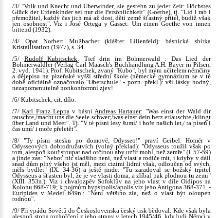
/3/ "Volk und Knecht und Überwinder, sie gestehn zu jeder Zeit: Höchstes
Glück der Erdenkinder sei nur die Persönlichkeit" (Goethe), tj. "Lid i rab i
přemožitel, každý čas jich má až dost, dětí země šťastný přítel, budiž však
jen osobnost". Viz i José Ortega y Gasset: Um einen Goethe von innen
bittend (1932).
/4/ Opat Norbert Mußbacher (klášter Lilienfeld): básnická sbírka
Kristallisation (1977), s. 34.
/5/
Rudolf Kubitschek
: Tief drin im Böhmerwald : Das Lied der
Böhmerwäldler (Verlag Carl Maasch's Buchhandlung A.H. Bayer in Pilsen,
2. vyd. 1941). Prof. Kubitschek, zvaný "Kubo", byl mým učitelem němčiny
a dějepisu na plzeňské vyšší střední škole (německé gymnázium se v té
době oficiálně označovalo "Oberschule" - pozn. překl.): vší lásky hodný,
nezapomenutelně nonkonformní zjev!
/6/ Kubitschek, cit. dílo.
/7/
Karl Franz Leppa
v básni
Andreas Hartauer
: "Was einst der Wald dir
rauschte,/macht uns die Seele schwer;/was einst dein herz erlauschte,/klingt
über Land und Meer". Tj. "V té písni lesy šumí/ i hoře našich let,/ ta píseň i
čas umí/ i moře přeletět".
/8/ "Ty písni stesku po domově, Odysseo!" praví Geibel. Homér v
Odysseových dobrodružstvích (volný překlad): "Odysseus toužil však po
tom, alespoň kouř stoupat nad otčinou aby uzřít mohl, než zemře" (I. 57-59)
a jinde zas: "Neboť nic sladšího není, než vlast a rodiče mít, i kdyby v dáli
snad dům plný všeho jsi měl, mezi cizími lidmi však, odloučen od svých,
měls bydlet" (IX. 34-36) a ještě jinde: "Tu zaradoval se božský trpitel
Odysseus a šťasten byl, že je ve vlasti doma, a zlíbal pak plodnou tu zemi"
(XIII. 353n.). Viz i chvalozpěv Sofoklův na jeho vlast v díle Oidipos na
Kolonu 668-719; k pojmům hypsipolis/apolis viz jeho Antigona 368-371. -
Euripides v Medei 649n.: "Není většího zla, než o vlast být oloupen
rodnou".
/9/ Při vpádu Sovětů do Československa český tisk bědoval. Kde však byla
alespoň stopa rozhořčení z jeho strany v letech 1945/46, kdy byli Němci v