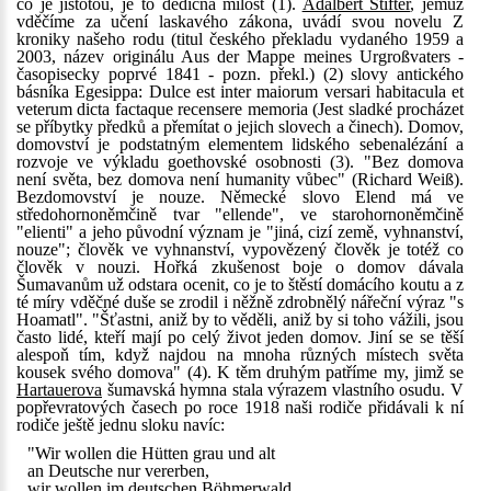
co je jistotou, je to dědičná milost (1).
Adalbert Stifter
, jemuž
vděčíme za učení laskavého zákona, uvádí svou novelu Z
kroniky našeho rodu (titul českého překladu vydaného 1959 a
2003, název originálu Aus der Mappe meines Urgroßvaters -
časopisecky poprvé 1841 - pozn. překl.) (2) slovy antického
básníka Egesippa: Dulce est inter maiorum versari habitacula et
veterum dicta factaque recensere memoria (Jest sladké procházet
se příbytky předků a přemítat o jejich slovech a činech). Domov,
domovství je podstatným elementem lidského sebenalézání a
rozvoje ve výkladu goethovské osobnosti (3). "Bez domova
není světa, bez domova není humanity vůbec" (Richard Weiß).
Bezdomovství je nouze. Německé slovo Elend má ve
středohornoněmčině tvar "ellende", ve starohornoněmčině
"elienti" a jeho původní význam je "jiná, cizí země, vyhnanství,
nouze"; člověk ve vyhnanství, vypovězený člověk je totéž co
člověk v nouzi. Hořká zkušenost boje o domov dávala
Šumavanům už odstara ocenit, co je to štěstí domácího koutu a z
té míry vděčné duše se zrodil i něžně zdrobnělý nářeční výraz "s
Hoamatl". "Šťastni, aniž by to věděli, aniž by si toho vážili, jsou
často lidé, kteří mají po celý život jeden domov. Jiní se se těší
alespoň tím, když najdou na mnoha různých místech světa
kousek svého domova" (4). K těm druhým patříme my, jimž se
Hartauerova
šumavská hymna stala výrazem vlastního osudu. V
popřevratových časech po roce 1918 naši rodiče přidávali k ní
rodiče ještě jednu sloku navíc:
"Wir wollen die Hütten grau und alt
an Deutsche nur vererben,
wir wollen im deutschen Böhmerwald