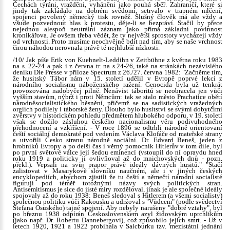
Čechách týráni, vražděni, vyháněni jako pouhá sběř. Zahraničí, které si
jindy tak zakládalo na dobrém svědomí, setrvalo v trapném mlčení,
spojenci povolený německý tisk rovněž. Slušný člověk má ale vždy a
všude pozvednout hlas k protestu, děje-li se bezpráví. Stačil by přece
nejednou alespoň neutrální záznam jako přímá základní povinnost
kronikářova. Je ovšem třeba vědět, že ty největší sprostoty vycházejí vždy
od vrchnosti. Proto musíme neochvějně bdít nad tím, aby se naše vrchnost
čirou náhodou nerovnala právě té nejhlubší nízkosti.
/10/ Jak píše Erik von Kuehnelt-Leddihn v Zeitbühne z května roku 1983
na s. 22-24 a pak i z června tr. na s.24-26, také na stránkách nezávislého
deníku Die Presse v příloze Spectrum z 26./27. června 1982: "Začněme tím,
že husitský Tábor nám v 15. století udělil v Evropě poprvé lekci z
národního socialismu náboženského ražení. Genocida byla už tenkrát
provozována nadobyčej pilně. Nenávist táboritů se neobracela jen vůči
vyšším stavům, nýbrž i proti Němcům: tak se stalo město Prachatice obětí
národněsocialistického běsnění, přičemž se na sadistických vražedných
orgiích podílely i táborské ženy. Dlouho bylo husitství se svými dobytčími
zvěrstvy v historickém pohledu předmětem hlubokého odporu, v 19. století
však se dožilo zásluhou českého nacionalismu věru podivuhodného
přehodnocení a vzkříšení. - V roce 1896 se odtrhli národně orientovaní
čeští sociální demokraté pod vedením Václava Klofáče od mateřské strany
a utvořili Česko stranu národně sociální. Dr. Edvard Beneš, jeden z
hrobníků Evropy a po delší čas i věrný pomocník Hitlerův v tom díle, byl
po první světové válce její šedou eminencí (vstoupil do ní opravdu hned
roku 1919 a politicky ji ovlivňoval až do mnichovských dnů - pozn.
překl.). Vepsali na svůj prapor právě ideály dávných husitů." "Stačí
zalistovat v Masarykově slovníku naučném, ale i v jiných českých
encyklopediích, abychom zjistili že tu čeští a němečtí národní socialisté
figurují pod téměř totožnými názvy svých politických stran.
Antisemitismus je sice do jisté míry rozděloval, jinak je ale společné ideály
spojovaly až do roku 1938: Beneš sledoval s Hitlerem (a všemi socialisty)
společnou politiku vůči Rakousku a udržoval s "Vůdcem" (podle svědectví
Štefana Osuského) tajné spojení. Aby nebyly narušeny "dobré vztahy", byl
po březnu 1938 odpírán Československem azyl židovským uprchlíkům
(jako např. Dr. Robertu Dannebergovi), což způsobilo jejich smrt. - Už v
letech 1920, 1921 a 1922 probíhala v Salcburku tzv. 'mezistátní jednání