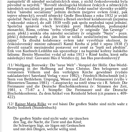
zastupitelů' tří národně socialistických stran, z nichž československá byla
původně ta největší." "Rovněž ideologická blízkost českých a německých
národních socialistů je jasně patrná. Přední české naučné slovníky uváděly
kdysi "národní socialismy" jedním dechem (nejprve ovšem český, pak
teprve německý), rovněž německý Große Brockhaus z roku 1932 je uvádí
společně. Není tedy divu, že Hitler a Beneš otevřeně kolaborovali (zejména
v rakouské otázce), do září 1939 vedli pak spolu neplodná tajná jednání.
Společná nenávist všech levičáků proti Habsburkům, podunajské
monarchii, Římu, celému "světu včerejška" (v originále "das Gestrige" -
pozn. překl.) semkla oba národní socialisty (v originále "Nazis" - pozn.
překl.) dohromady a dala jim lišit se toliko neslučitelnými "národními
zájmy". Ta dlouhá kolaborace ovšem také vysvětluje okolnost, že
československý ministr zahraničí Kamil Krofta si ještě v srpnu 1938 (!)
dovolil označit mezinárodní postavení své země za "lepší než předtím".
Erik von Kuehnelt-Leddihn nás upozorňuje i na husitské kořeny italského
fašismu: Benito Mussolini vydal už roku 1913 v Římě knihu, která měla
následující titul: Giovanni Hus il Veridico (tj. Jan Hus pravdomluvný)!
/11/ Wolfgang Borowsky: Die "neue Welt" - Vorspiel der Hölle. One-World-
Bewegung in der Hoffnung auf Jesus Christus. Den belogenen und
verratenen Völkern und den verfolgten Kirche gewidmet (vydalo
nakladatelství Saterland Verlag v roce 1982). - Friedrich Holtschmidt (ed.):
Stern von Bethlehem. Ursprung, Wesen und Ziel der Freimaurerei (vyšlo v
Hünstetten/Taumus 1981). - Časopisecky na totéž téma viz i R. Sebott: Die
Freimaurer und die Deutsche Bischofskonferenz (v: Stimmen der Zeit,
1981, s. 75-87 a J. Stimpfle: Die Freimaurer und die Deutsche
Bischofskonferenz. Zu dem Artikel von Reinhold Sebott (cit.pramen s. 409-
422).
/12/
Rainer Maria Rilke
ve své básni Die großen Städte sind nicht wahr z
Knihy hodinek (Stundenbuch):
Die großen Städte sind nicht wahr: sie täuschen
den Tag, die Nacht, die Tiere und das Kind;
ihr Schweigen lügt, sie lügen mit Geräuschen
und mit den Dingen, welche willig sind.