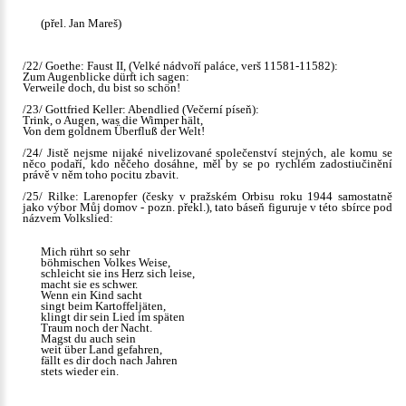
(přel. Jan Mareš)
/22/ Goethe: Faust II, (Velké nádvoří paláce, verš 11581-11582):
Zum Augenblicke dürft ich sagen:
Verweile doch, du bist so schön!
/23/ Gottfried Keller: Abendlied (Večerní píseň):
Trink, o Augen, was die Wimper hält,
Von dem goldnem Überfluß der Welt!
/24/ Jistě nejsme nijaké nivelizované společenství stejných, ale komu se
něco podaří, kdo něčeho dosáhne, měl by se po rychlém zadostiučinění
právě v něm toho pocitu zbavit.
/25/ Rilke: Larenopfer (česky v pražském Orbisu roku 1944 samostatně
jako výbor Můj domov - pozn. překl.), tato báseň figuruje v této sbírce pod
názvem Volkslied:
Mich rührt so sehr
böhmischen Volkes Weise,
schleicht sie ins Herz sich leise,
macht sie es schwer.
Wenn ein Kind sacht
singt beim Kartoffeljäten,
klingt dir sein Lied im späten
Traum noch der Nacht.
Magst du auch sein
weit über Land gefahren,
fällt es dir doch nach Jahren
stets wieder ein.