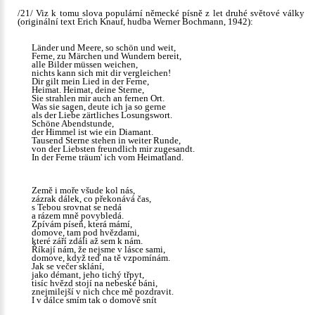
/21/ Viz k tomu slova populární německé písně z let druhé světové války
(originální text Erich Knauf, hudba Werner Bochmann, 1942):
Länder und Meere, so schön und weit,
Ferne, zu Märchen und Wundern bereit,
alle Bilder müssen weichen,
nichts kann sich mit dir vergleichen!
Dir gilt mein Lied in der Ferne,
Heimat. Heimat, deine Sterne,
Sie strahlen mir auch an fernen Ort.
Was sie sagen, deute ich ja so gerne
als der Liebe zärtliches Losungswort.
Schöne Abendstunde,
der Himmel ist wie ein Diamant.
Tausend Sterne stehen in weiter Runde,
von der Liebsten freundlich mir zugesandt.
In der Ferne träum' ich vom Heimatland.
Země i moře všude kol nás,
zázrak dálek, co překonává čas,
s Tebou srovnat se nedá
a rázem mně povybledá.
Zpívám píseň, která mámí,
domove, tam pod hvězdami,
které září zdáli až sem k nám.
Říkají nám, že nejsme v lásce sami,
domove, když teď na tě vzpomínám.
Jak se večer sklání,
jako démant, jeho tichý třpyt,
tisíc hvězd stojí na nebeské báni,
znejmilejší v nich chce mě pozdravit.
I v dálce smím tak o domově snít