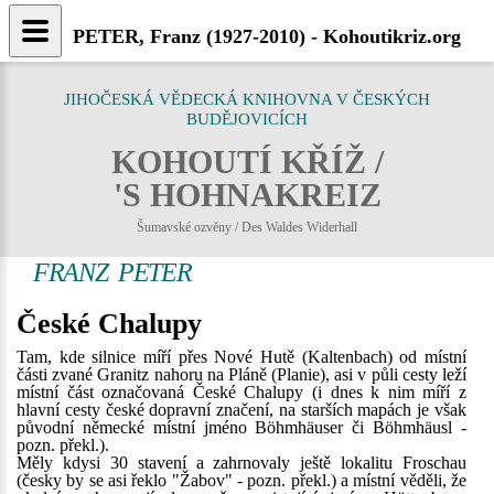
PETER, Franz (1927-2010) - Kohoutikriz.org
JIHOČESKÁ VĚDECKÁ KNIHOVNA V ČESKÝCH
BUDĚJOVICÍCH
KOHOUTÍ KŘÍŽ /
'S HOHNAKREIZ
Šumavské ozvěny / Des Waldes Widerhall
FRANZ PETER
České Chalupy
Tam, kde silnice míří přes Nové Hutě (Kaltenbach) od místní
části zvané Granitz nahoru na Pláně (Planie), asi v půli cesty leží
místní část označovaná České Chalupy (i dnes k nim míří z
hlavní cesty české dopravní značení, na starších mapách je však
původní německé místní jméno Böhmhäuser či Böhmhäusl -
pozn. překl.).
Měly kdysi 30 stavení a zahrnovaly ještě lokalitu Froschau
(česky by se asi řeklo "Žabov" - pozn. překl.) a místní věděli, že