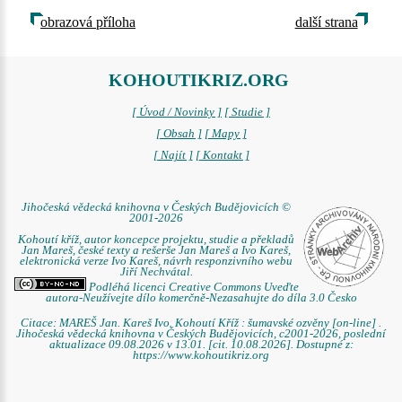
obrazová příloha
další strana
KOHOUTIKRIZ.ORG
[ Úvod / Novinky ]
[ Studie ]
[ Obsah ]
[ Mapy ]
[ Najít ]
[ Kontakt ]
Jihočeská vědecká knihovna v Českých Budějovicích ©
2001-2026
Kohoutí kříž, autor koncepce projektu, studie a překladů
Jan Mareš, české texty a rešerše Jan Mareš a Ivo Kareš,
elektronická verze Ivo Kareš, návrh responzivního webu
Jiří Nechvátal.
Podléhá licenci Creative Commons Uveďte
autora-Neužívejte dílo komerčně-Nezasahujte do díla 3.0 Česko
Citace: MAREŠ Jan. Kareš Ivo. Kohoutí Kříž : šumavské ozvěny [on-line] .
Jihočeská vědecká knihovna v Českých Budějovicích, c2001-2026, poslední
aktualizace 09.08.2026 v 13.01. [cit. 10.08.2026]. Dostupné z:
https://www.kohoutikriz.org