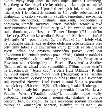
okolní vrchy mají dnes už neexistující jména Hüttenberg,
Sagerberg a Steinriegel (české obdoby nelze najít na nijaké
mapě - pozn. překl.). Uprostřed zelených luk se skupinami
listanatých i jehličnatých stromů tu žili vedle sebe sedláci i
chalupníci, ti často s vedlejšími výdělky, řemeslníci, povozníci,
podomní obchodníci, hostinští, muzikanti, obchodníci s
dobytkem, kramáři, myslivci, učitelé, pašeráci, žebráci a také
starý humorista Domei Dondl v čp. 45. Na východ od silnice
stálo domů nejvíc. Hostinec "Blauer Himmel"("U modrého
nebe") čp. 87, rolnické usedlosti Petschiků (Čech v tom jméně
slyší spíše "tř" - pozn. překl.) čp. 5 a Pauliků čp. 4 ležely však
na protilehlé straně, kde se dobře obdělaná pole prostírala přes
celý táhlý hřbet s už zmíněnými vrchy (z nich se Steinriegel
zvedal přímo nad ohybem Studeného potoka, který dal
původnímu Kaltenbach jméno - pozn. překl.). Odtud se nabízel i
nádherný výhled všemi směry. Na východ přes Froschau a
Paseckou slať (Königsfilz) na Paseku (Passeken) a Šindlov
(Schindlau), na západ přes Simandlhäng ("Simandlovu stráň")
na Hirschn Eck ("Jelení kout") a Staré Hutě (Althütte). K jihu
byl vidět aspoň zčásti Nový Svět (Neugebäu) a za jasného
počasí na obzoru vysoký obrys Boubína (Kubani). Na sever pak
stál vprostřed Nových Hutí kostel a stará škola s pozadím
lesnatých výběžků vrchu Výška (Hochberg či také Heuberg).
V létě zásobovaly luční prameny z pozemků Jouso Hansla a z
Paulikn Wiesl ("Pauliků louky"), obrostlé hojně květy
blatouchů, řeřichy potoční i pomněnek, chalupy a dvorce
čerstvou běhutou vodou. Ta byla rozváděna postaru dřevěnou
rourou do kamenných nádržek, zvaných tu "Grandl" do