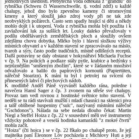
jednotlivých usedlostí. Přebytečná voda odtékala z "grandlu" do
rybníčka (Schweu či Wasserschwelle, tj. vodní zdrž) u každé
chalupy, jehož dno bylo zpevněno kameny či stromovými
kmeny a který sloužil jako zdroj vody při ne tak zde
neobvyklých požárech. Často sem spadly hrající si děti a někdy
mohlo dojít i k utopení. Voda z rybníčka mohla být použita i k
zavlažování luk za sušších let. Louky daleko převažovaly v
podílu obdělávaných zemědělských ploch a sloužily ovšem
zdejšímu chovu dobytka. Mléko bylo i hlavní složkou výživy
místních obyvatel a v každém stavení se zpracovávalo na máslo,
tvaroh a sýry, často podle tradičních, místně odlišných receptů.
Další potraviny se daly obstarat v hokynářství Michaela Fuchse
v čp. 9. Na policích a podlaze stály pytle, krabice a bedýnky s
nejrůznějším "smíšeným zbožím", které se v žádaném množství
odvažovalo a balilo do papírových kornoutů (Papiertüten,
nářečně Stoarizn). K mání tu byl i petrolej na svícení do
přinesených lahví či plechových nádob.
K modlitbě Anděl Páně vyzváněl každého rána, poledne i
navečera Hansl Sager z čp. 3 zvonem na střeše své chalupy.
Provaz tam vedl rovnou z hostinské světnice toho stavení. V
neděli se tu rádi stavívali mužští i mladí chasníci na sklenici piva
a talíř oblíbené huspeniny ("sulc", nazývaný místními nářečně
"Gschdonos"). Nálada na sebe nedala dlouho čekat: Martin
Niegl a Steffel Hoiza z čp. 22 v sousedství měli své instrumenty
vždycky pohotově a veselá hodinka kamarádů "z mokré čtvrti"
mohla začít.
"Hoiza" (čti hojca ) se v čp. 22 říkalo po chalupě proto, že její
majitelka paní Eleonore Löv pocházela z Michlovy Huti a její