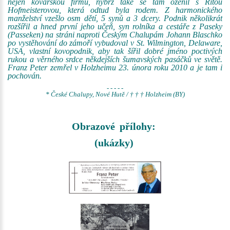
nejen kovářskou firmu, nýbrž také se tam oženil s Ritou
Hofmeisterovou, která odtud byla rodem. Z harmonického
manželství vzešlo osm dětí, 5 synů a 3 dcery. Podnik několikrát
rozšířil a hned první jeho učeň, syn rolníka a cestáře z Paseky
(Passeken) na stráni naproti Českým Chalupám Johann Blaschko
po vystěhování do zámoří vybudoval v St. Wilmington, Delaware,
USA, vlastní kovopodnik, aby tak šířil dobré jméno poctivých
rukou a věrného srdce někdejších šumavských pasáčků ve světě.
Franz Peter zemřel v Holzheimu 23. února roku 2010 a je tam i
pochován.
- - - - -
* České Chalupy, Nové Hutě / † † † Holzheim (BY)
Obrazové přílohy:
(ukázky)