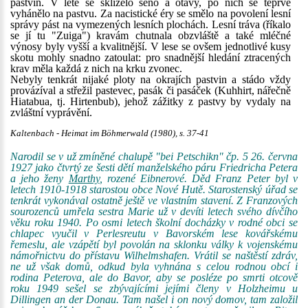
pastvin. V létě se sklízelo seno a otavy, po nich se teprve
vyhánělo na pastvu. Za nacistické éry se smělo na povolení lesní
správy pást na vymezených lesních plochách. Lesní tráva (říkalo
se jí tu "Zuiga") kravám chutnala obzvláště a také mléčné
výnosy byly vyšší a kvalitnější. V lese se ovšem jednotlivé kusy
skotu mohly snadno zatoulat: pro snadnější hledání ztracených
krav měla každá z nich na krku zvonec.
Nebyly tenkrát nijaké ploty na okrajích pastvin a stádo vždy
provázíval a střežil pastevec, pasák či pasáček (Kuhhirt, nářečně
Hiatabua, tj. Hirtenbub), jehož zážitky z pastvy by vydaly na
zvláštní vyprávění.
Kaltenbach - Heimat im Böhmerwald (1980), s. 37-41
Narodil se v už zmíněné chalupě "bei Petschikn" čp. 5 26. června
1927 jako čtvrtý ze šesti dětí manželského páru Friedricha Petera
a jeho ženy
Marthy
, rozené Eibnerové. Děd Franz Peter byl v
letech 1910-1918 starostou obce Nové Hutě. Starostenský úřad se
tenkrát vykonával ostatně ještě ve vlastním stavení. Z Franzových
sourozenců umřela sestra Marie už v devíti letech svého dívčího
věku roku 1940. Po osmi letech školní docházky v rodné obci se
chlapec vyučil v Perlesreutu v Bavorském lese kovářskému
řemeslu, ale vzápětí byl povolán na sklonku války k vojenskému
námořnictvu do přístavu Wilhelmshafen. Vrátil se naštěstí zdráv,
ne už však domů, odkud byla vyhnána s celou rodnou obcí i
rodina Peterova, ale do Bavor, aby se posléze po smrti otcově
roku 1949 sešel se zbývajícími jejími členy v Holzheimu u
Dillingen an der Donau. Tam našel i on nový domov, tam založil