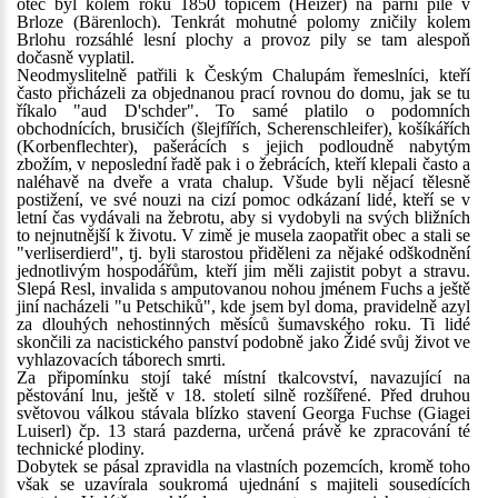
otec byl kolem roku 1850 topičem (Heizer) na parní pile v
Brloze (Bärenloch). Tenkrát mohutné polomy zničily kolem
Brlohu rozsáhlé lesní plochy a provoz pily se tam alespoň
dočasně vyplatil.
Neodmyslitelně patřili k Českým Chalupám řemeslníci, kteří
často přicházeli za objednanou prací rovnou do domu, jak se tu
říkalo "aud D'schder". To samé platilo o podomních
obchodnících, brusičích (šlejfířích, Scherenschleifer), košíkářích
(Korbenflechter), pašerácích s jejich podloudně nabytým
zbožím, v neposlední řadě pak i o žebrácích, kteří klepali často a
naléhavě na dveře a vrata chalup. Všude byli nějací tělesně
postižení, ve své nouzi na cizí pomoc odkázaní lidé, kteří se v
letní čas vydávali na žebrotu, aby si vydobyli na svých bližních
to nejnutnější k životu. V zimě je musela zaopatřit obec a stali se
"verliserdierd", tj. byli starostou přiděleni za nějaké odškodnění
jednotlivým hospodářům, kteří jim měli zajistit pobyt a stravu.
Slepá Resl, invalida s amputovanou nohou jménem Fuchs a ještě
jiní nacházeli "u Petschiků", kde jsem byl doma, pravidelně azyl
za dlouhých nehostinných měsíců šumavského roku. Ti lidé
skončili za nacistického panství podobně jako Židé svůj život ve
vyhlazovacích táborech smrti.
Za připomínku stojí také místní tkalcovství, navazující na
pěstování lnu, ještě v 18. století silně rozšířené. Před druhou
světovou válkou stávala blízko stavení Georga Fuchse (Giagei
Luiserl) čp. 13 stará pazderna, určená právě ke zpracování té
technické plodiny.
Dobytek se pásal zpravidla na vlastních pozemcích, kromě toho
však se uzavírala soukromá ujednání s majiteli sousedících