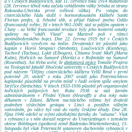
a v Českých Budějovicích, kde 11. července roku 1914 maturoval
(28. července téhož roku začala vyhlášením války Srbsku ze strany
Rakouska-Uherska první světová válka). Po vstupu do
cisterciáckého řádu složil v hornorakouském klášteře Sankt
Florian profes, tj. řeholní slib, a přijal řádové jméno Odilo
(francouzský světec, žil v letech 961-1049, stal se pátým opatem v
Cluny - za Velké francouzské revoluce byly jeho kosterní ostatky
spáleny na "oltáři Vlasti" na Martově poli v rámci
protináboženského boje). Dne 22. června 1919 byl v Českých
Budějovicích vysvěcen na kněze. Devatenáct let působil jako
kaplan v Horní Stropnici (Strobnitz), Loučovicích (Kienberg),
Tachově (Tachau), Lokti (Elbogen), Chlumu Svaté Maří (Maria
Kulm), Hořicích na Šumavě (Höritz) a v Rožmitále na Šumavě
(Rosenthal). Asi třeba uvést, že
diplomová práce
Tomáše Prajera
na Teologické fakultě Jihočeské univerzity v Českých Budějovicích
pod názvem "Dějiny cisterciáckého kláštera Vyšší Brod v první
polovině 20. století" z roku 2007 uvádí jako Petermichlovo
kaplanské působiště na prvém místě v řadě ovšem spíše omylem
Strýčice (Stritschitz). V letech 1933-1936 působil při organizování
hořických pašijových her. Roku 1938 se stal farním
administrátorem v Přední Výtoni (Heuraffl) a dva roky nato
děkanem v Zátoni. Během nacistického režimu byl dvakrát
podroben výslechům gestapa v Linci a postižen vážným
varováním, po válce byl vzat do vazby českými úřady. Dne 28.
října 1946 odešel se svými zátoňskými farníky do "odsunu". Vlak
s vyhnanci a s ním dorazil nejprve do Unterjettingen v zemském
okrese Böblingen (spolková země Bádensko-Württembersko), 15.
listopadu byl však Petermichl ustanoven duchovním vyhnanců v