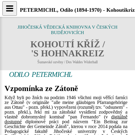
PETERMICHL, Odilo (1894-1970) - Kohoutikriz
JIHOČESKÁ VĚDECKÁ KNIHOVNA V ČESKÝCH
BUDĚJOVICÍCH
KOHOUTÍ KŘÍŽ /
'S HOHNAKREIZ
Šumavské ozvěny / Des Waldes Widerhall
ODILO PETERMICHL
Vzpomínka ze Zátoně
Když byli po žních na podzim 1946 všichni moji věřící farníci
ze Zátoně (v originále "alle meine gläubigen Pfarrangehörige
aus Ottau" - pozn. překl.) vypovězeni (rozuměj tzv. "odsunem" -
pozn. překl.), řekl mi za zátoňské vysídlení zodpovědný a
vlastně dobromyslný komisař "pan Fernando" (v
digitálně
dostupné
diplomové práci pod názvem "Ein Beitrag zur
Geschichte der Gemeinde Zátoň", kterou v roce 2014 podala na
Pedagogické fakultě Jihočeské univerzity v Českých