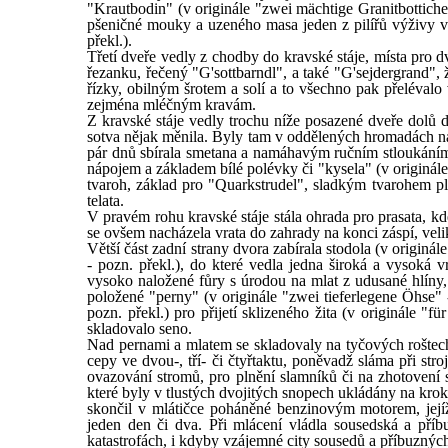
"Krautbodin" (v originále "zwei mächtige Granitbottiche /
pšeničné mouky a uzeného masa jeden z pilířů výživy v 
překl.).
Třetí dveře vedly z chodby do kravské stáje, místa pro dva
řezanku, řečený "G'sottbarndl", a také "G'sejdergrand",
řízky, obilným šrotem a solí a to všechno pak přelévalo
zejména mléčným kravám.
Z kravské stáje vedly trochu níže posazené dveře dolů 
sotva nějak měnila. Byly tam v oddělených hromadách n
pár dnů sbírala smetana a namáhavým ručním stloukání
nápojem a základem bílé polévky či "kysela" (v originál
tvaroh, základ pro "Quarkstrudel", sladkým tvarohem pl
telata.
V pravém rohu kravské stáje stála ohrada pro prasata, kd
se ovšem nacházela vrata do zahrady na konci záspí, veli
Větší část zadní strany dvora zabírala stodola (v originá
- pozn. překl.), do které vedla jedna široká a vysoká v
vysoko naložené fůry s úrodou na mlat z udusané hlíny, z
položené "perny" (v originále "zwei tieferlegene Öhse" - 
pozn. překl.) pro přijetí sklizeného žita (v originále 
skladovalo seno.
Nad pernami a mlatem se skladovaly na tyčových roštech
cepy ve dvou-, tří- či čtyřtaktu, poněvadž sláma při st
ovazování stromů, pro plnění slamníků či na zhotovení 
které byly v tlustých dvojitých snopech ukládány na krok
skončil v mlátičce poháněné benzinovým motorem, její
jeden den či dva. Při mlácení vládla sousedská a příb
katastrofách, i kdyby vzájemné city sousedů a příbuznýc