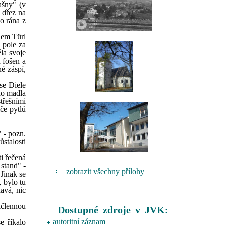
ašny" (v
 dřez na
o rána z
nem Türl
 pole za
la svoje
h fošen a
é záspí,
se Diele
ho madla
třešními
če pytlů
 - pozn.
stalosti
ti řečená
 stand" -
zobrazit všechny přílohy
 Jinak se
 bylo tu
havá, nic
ičlennou
Dostupné zdroje v JVK:
autoritní záznam
e říkalo