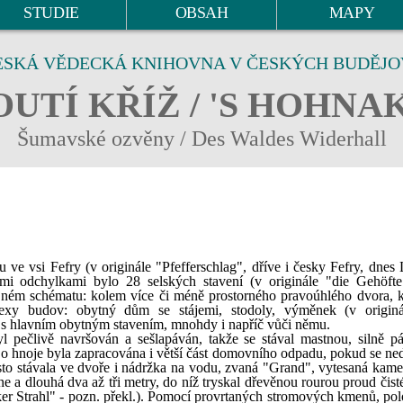
STUDIE
OBSAH
MAPY
ESKÁ VĚDECKÁ KNIHOVNA V ČESKÝCH BUDĚJO
UTÍ KŘÍŽ / 'S HOHNA
Šumavské ozvěny / Des Waldes Widerhall
 vsi Fefry (v originále "Pfefferschlag", dříve i česky Fefry, dnes 
rnými odchylkami bylo 28 selských stavení (v originále "die Gehöft
ejném schématu: kolem více či méně prostorného pravoúhlého dvora, k
exy budov: obytný dům se stájemi, stodoly, výměnek (v originá
ě s hlavním obytným stavením, mnohdy i napříč vůči němu.
l pečlivě navršován a sešlapáván, takže se stával mastnou, silně p
o hnoje byla zapracována i větší část domovního odpadu, pokud se neda
sto stávala ve dvoře i nádržka na vodu, zvaná "Grand", vytesaná kam
e a dlouhá dva až tři metry, do níž tryskal dřevěnou rourou proud čist
cker Strahl" - pozn. překl.). Pomocí provrtaných stromových kmenů, po