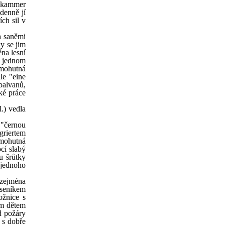
elkammer
denně jí
ch sil v
a saněmi
ky se jim
ěna lesní
V jednom
 mohutná
le "eine
balvanů,
ské práce
.) vedla
 "černou
griertem
 mohutná
cí slabý
u šrůtky
, jednoho
 zejména
e seníkem
ožnice s
ám dětem
d požáry
 s dobře