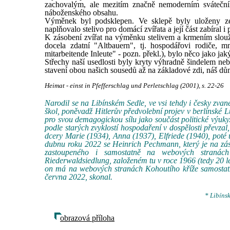
zachovalým, ale mezitím značně nemoderním sváteční
náboženského obsahu.
Výměnek byl podsklepen. Ve sklepě byly uloženy ze
naplňovalo stelivo pro domácí zvířata a její část zabíral i 
K zásobení zvířat na výměnku stelivem a krmením slouži
docela zdatní "Altbauern", tj. hospodářovi rodiče, m
mitarbeitende Inleute" - pozn. překl.), bylo něco jako jaký
Střechy naší usedlosti byly kryty výhradně šindelem nebo
stavení obou našich sousedů až na základové zdi, náš dům
Heimat - einst in Pfefferschlag und Perletschlag (2001), s. 22-26
Narodil se na Libínském Sedle, ve vsi tehdy i česky zv
škol, poněvadž Hitlerův předvolební projev v berlínské 
pro svou demagogickou sílu jako součást politické výuky
podle starých zvyklostí hospodaření v dospělosti převzal, 
dcery Marie (1934), Anna (1937), Elfriede (1940), poté 
dubnu roku 2022 se Heinrich Pechmann, který je na zás
zastoupeného i samostatně na webových stranách
Riederwaldsiedlung, založeném tu v roce 1966 (tedy 20 
on má na webových stranách Kohoutího kříže samostatné
června 2022, skonal.
* Libíns
obrazová příloha