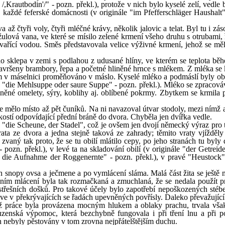
,Krautbodin'/" - pozn. překl.), protože v nich bylo kyselé zelí, vedle
každé feferské domácnosti (v originále "im Pfefferschläger Haushalt"
 až čtyři voly, čtyři mléčné krávy, několik jalovic a telat. Byl tu i zá
 žulová vana, ve které se mísilo zelené krmení všeho druhu s otrubami,
 vařící vodou. Směs představovala velice výživné krmení, jehož se měl
do sklepa v zemi s podlahou z udusané hlíny, ve kterém se teplota bě
avršeny brambory, řepa a početné hliněné hrnce s mlékem. Z mléka se
m v máselnici proměňováno v máslo. Kyselé mléko a podmáslí byly o
e "die Mehlsuppe oder saure Suppe" - pozn. překl.). Mléko se zpracováv
něné omelety, sýry, koblihy aj. oblíbené pokrmy. Zbytkem se krmila p
e mělo místo až pět čuníků. Na ni navazoval útvar stodoly, mezi nímž a
kostí odpovídající přední bráně do dvora. Chyběla jen dvířka vedle.
le "die Scheune, der Stadel", což je ovšem jen dvojí německý výraz pro
rata ze dvora a jedna stejně taková ze zahrady; těmito vraty vjížděly
vaný tak proto, že se tu obilí mlátilo cepy, po jeho stranách tu byly 
pozn. překl.), v levé ta na skladování obilí (v originále "der Getreid
"für die Aufnahme der Roggenernte" - pozn. překl.), v pravé "Heustock"
 snopy ovsa a ječmene a po vymlácení sláma. Malá část žita se ještě m
rojním mlácení byla tak rozmačkaná a zmuchlaná, že se nedala použít p
střešních došků. Pro takové účely bylo zapotřebí nepoškozených stébe
ve v překrývajících se řadách upevněných povřísly. Daleko převažující 
ž práce byla provázena mocným hlukem a oblaky prachu, trvala vša
uzenská výpomoc, která bezchybně fungovala i při tření lnu a při p
h nebyly pěstovány v tom zrovna nejpřátelštějším duchu.