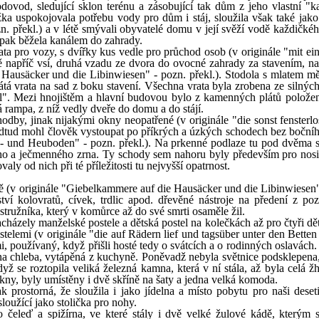
ovod, sledující sklon terénu a zásobující tak dům z jeho vlastní "k
ka uspokojovala potřebu vody pro dům i stáj, sloužila však také jako
n. překl.) a v létě smývali obyvatelé domu v její svěží vodě každičkéh
pak běžela kanálem do zahrady.
ata pro vozy, s dvířky kus vedle pro průchod osob (v originále "mit ei
tě napříč vsí, druhá vzadu ze dvora do ovocné zahrady za stavením, na
Hausäcker und die Libinwiesen" - pozn. překl.). Stodola s mlatem mě
pátá vrata na sad z boku stavení. Všechna vrata byla zrobena ze silnýc
el". Mezi hnojištěm a hlavní budovou bylo z kamenných plátů položen
á rampa, z níž vedly dveře do domu a do stájí.
odby, jinak nijakými okny neopatřené (v originále "die sonst fensterlo
. Odtud mohl člověk vystoupat po příkrých a úzkých schodech bez boční
e- und Heuboden" - pozn. překl.). Na prkenné podlaze tu pod dvěma s
o a ječmenného zrna. Ty schody sem nahoru byly především pro nosi
 od nich při té příležitosti tu nejvyšší opatrnost.
tě (v originále "Giebelkammere auf die Hausäcker und die Libinwiesen"
tví kolovratů, cívek, trdlic apod. dřevěné nástroje na předení z pozů
tružníka, který v komůrce až do své smrti osaměle žil.
cházely manželské postele a dětská postel na kolečkách až pro čtyři dě
telemi (v originále "die auf Rädern lief und tagsüber unter den Betten
mi, používaný, když přišli hosté tedy o svátcích a o rodinných oslavách.
na chleba, vytápěná z kuchyně. Poněvadž nebyla světnice podsklepena,
yž se roztopila veliká železná kamna, která v ní stála, až byla celá ž
okny, byly umístěny i dvě skříně na šaty a jedna velká komoda.
prostorná, že sloužila i jako jídelna a místo pobytu pro naši deset
loužící jako stolička pro nohy.
 čeleď a spižírna, ve které stály i dvě velké žulové kádě, kterým s