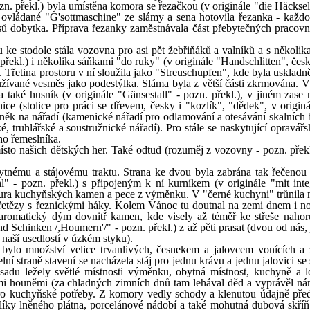
zn. překl.) byla umístěna komora se řezačkou (v originále "die Häcks
ě ovládané "G'sottmaschine" ze slámy a sena hotovila řezanka - každo
ů dobytka. Příprava řezanky zaměstnávala část přebytečných pracovní
 ke stodole stála vozovna pro asi pět žebřiňáků a valníků a s několik
překl.) i několika sáňkami "do ruky" (v originále "Handschlitten", čes
). Třetina prostoru v ní sloužila jako "Streuschupfen", kde byla uskladn
žívané vesměs jako podestýlka. Sláma byla z větší části zkrmována. 
a také husník (v originále "Gänsestall" - pozn. překl.), v jiném zase
ice (stolice pro práci se dřevem, česky i "kozlík", "dědek", v originá
íněk na nářadí (kamenické nářadí pro odlamování a otesávání skalních 
é, truhlářské a soustružnické nářadí). Pro stále se naskytující opravář
ho řemeslníka.
sto našich dětských her. Také odtud (rozuměj z vozovny - pozn. překl
ytnému a stájovému traktu. Strana ke dvou byla zabrána tak řečenou
" - pozn. překl.) s připojeným k ní kurníkem (v originále "mit inte
á roura kuchyňských kamen a pece z výměnku. V "černé kuchyni" trůnila
 řetězy s řeznickými háky. Kolem Vánoc tu doutnal na zemi dnem i no
í aromatický dým dovnitř kamen, kde visely až téměř ke střeše nahor
nd Schinken /,Houmern'/" - pozn. překl.) z až pěti prasat (dvou od nás
naší usedlostí v úzkém styku).
bylo množství velice trvanlivých, česnekem a jalovcem vonících a
ní straně stavení se nacházela stáj pro jednu krávu a jednu jalovici s
sadu ležely světlé místnosti výměnku, obytná místnost, kuchyně a l
ími houněmi (za chladných zimních dnů tam lehával děd a vyprávěl n
 pro kuchyňské potřeby. Z komory vedly schody a klenutou údajně pře
alíky lněného plátna, porcelánové nádobí a také mohutná dubová skříň