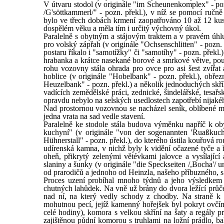
V útvaru stodol (v originále "im Scheunenkomplex" - po
/G'söttkammerl/" - pozn. překl.), v níž se pomocí ručn
bylo ve třech dobách krmení zaopatřováno 10 až 12 kus
dospělém věku a měla tím i určitý výchovný úkol.
Paralelně s obytným a stájovým traktem a v pravém úhlu
pro volský zápřah (v originále "Ochsenschlitten" - pozn. 
postaru říkalo i "samotížky" či "samotíhy" - pozn. překl.
hrabanka a krátce nasekané borové a smrkové větve, pou
rohu vozovny stála ohrada pro ovce pro asi šest zvířat 
hoblice (v originále "Hobelbank" - pozn. překl.), obřezn
Heuzelbank" - pozn. překl.) a několik jednoduchých skř
vadících zemědělské práci, zednické, šindelářské, tesařsk
opravdu nebylo na selských usedlostech zapotřebí nijaké
Nad prostornou vozovnou se nacházel seník, oblíbené mí
jedna vrata na sad vedle stavení.
Paralelně ke stodole stála budova výměnku napříč k ob
kuchyní" (v originále "von der sogenannten 'Ruaßkuchl
Hühnerstall" - pozn. překl.), do kterého ústila kouřov
udírenská kamna, v nichž byly k vidění očazené tyče a
oheň, přikrytý zelenými větévkami jalovce a vysílajíc
slaniny a šunky (v originále "die Speckseiten /,Bocha'/ u
od prarodičů a jednoho od Heinzla, našeho příbuzného, s 
Proces uzení probíhal mnoho týdnů a jeho výsledkem 
chutných lahůdek. Na vně už brány do dvora ležící průčel
nad ní, na který vedly schody z chodby. Na straně k 
mohutnou pecí, jejíž kamenný hořejšek byl pokryt ovč
celé hodiny), komora s velkou skříní na šaty a regály
zajištěnou půdní komorou s truhlami na ložní prádlo, b