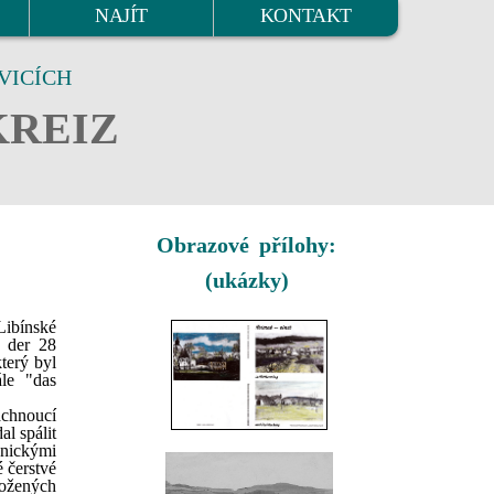
NAJÍT
KONTAKT
VICÍCH
KREIZ
Obrazové přílohy:
(ukázky)
Libínské
e der 28
terý byl
le "das
áchnoucí
l spálit
enickými
é čerstvé
ložených