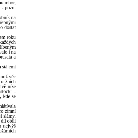
 brambor,
 - pozn.
sobník na
 řepnými
o dostat
hem roku
 každých
blíbeným
alo i na
rasata a
 stájemi
 touž věc
 o žních
dvě níže
estock" -
, kde se
látívala
ro zimní
l slámy,
díl obilí
k nejvýš
ožárních