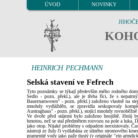
ÚVOD
NOVINKY
JIHOČ
KOHO
HEINRICH PECHMANN
Selská stavení ve Fefrech
Tyto poznámky se týkají především mého rodného domu ve
Sedlo - pozn. překl.), ale je třeba říci, že s nepat
Bauernanwesen" - pozn. překl.) založeno vlastně na st
mnohdy vydlážděn, se zpravidla seskupovaly kompl
Austraghaus" - pozn. překl.), stojící mnohdy rovnoběžn
Ve dvoře před stájemi bylo založeno hnojiště. Hnůj by
hmotou, než se stal předmětem rozvozu na pole a luka. D
jako otop. Nijaké problémy s odpadem neexistovaly. Ča
nástroji ze žuly či vydlabána ze silného stromového kmen
pramenité vody jako paže tlustý (v originále "ein armdi