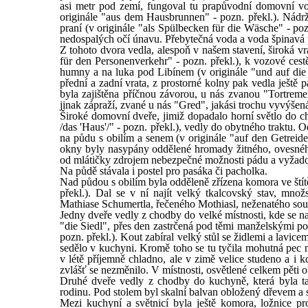
asi metr pod zemí, fungoval tu prapůvodní domovní vod
originále "aus dem Hausbrunnen" - pozn. překl.). Nádrž
praní (v originále "als Spülbecken für die Wäsche" - poz
nedospalých očí únavu. Přebytečná voda a voda špinavá 
Z tohoto dvora vedla, alespoň v našem stavení, široká vr
für den Personenverkehr" - pozn. překl.), k vozové ces
humny a na luka pod Libínem (v originále "und auf die 
přední a zadní vrata, z prostorné kolny pak vedla ještě 
byla zajištěna příčnou závorou, u nás zvanou "Tortrem
jinak zápraží, zvané u nás "Gred", jakási trochu vyvýšen
Široké domovní dveře, jimiž dopadalo horní světlo do ch
/das 'Haus'/" - pozn. překl.), vedly do obytného traktu
na půdu s obilím a senem (v originále "auf den Getreid
okny byly nasypány oddělené hromady žitného, ovesnéh
od mlátičky zdrojem nebezpečné možnosti pádu a vyžadovaly
Na půdě stávala i postel pro pasáka či pacholka.
Nad půdou s obilím byla odděleně zřízena komora ve ští
překl.). Dal se v ní najít velký tkalcovský stav, množs
Mathiase Schumertla, řečeného Mothiasl, neženatého sous
Jedny dveře vedly z chodby do velké místnosti, kde se na
"die Siedl", přes den zastrčená pod těmi manželskými pos
pozn. překl.). Kout zabíral velký stůl se židlemi a lavice
sedělo v kuchyni. Kromě toho se tu tyčila mohutná pec 
v létě příjemně chladno, ale v zimě velice studeno a i kd
zvlášť se nezměnilo. V místnosti, osvětlené celkem pěti 
Druhé dveře vedly z chodby do kuchyně, která byla tak 
rodinu. Pod stolem byl skalní balvan obložený dřevem a s
Mezi kuchyní a světnicí byla ještě komora, ložnice pro