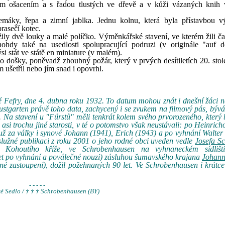
m ošacením a s řadou tlustých ve dřevě a v kůži vázaných knih 
máky, řepa a zimní jablka. Jednu kolnu, která byla přístavbou 
prasečí kotec.
ly dvě louky a malé políčko. Výměnkářské stavení, ve kterém žili čas
nohdy také na usedlosti spolupracující podruzi (v originále "auf
si stát ve státě en miniature (v malém).
 došky, poněvadž zhoubný požár, který v prvých desítiletích 20. stolet
 ušetřil nebo jím snad i opovrhl.
ané Fefry, dne 4. dubna roku 1932. To datum mohou znát i dnešní žáci
Lustgarten právě toho data, zachycený i se zvukem na filmový pás, býv
. Na stavení u "Fürstů" měli tenkrát kolem svého prvorozeného, který 
asi trochu jiné starosti, v té o potomstvo však neustávali: po Heinricho
už za války i synové Johann (1941), Erich (1943) a po vyhnání Walter
lužné publikaci z roku 2001 o jeho rodné obci uveden vedle
Josefa S
 Kohoutího kříže, ve Schrobenhausen na vyhnaneckém sídlišt
let po vyhnání a poválečné nouzi) zásluhou šumavského krajana
Johann
 zastoupení), dožil požehnaných 90 let. Ve Schrobenhausen i krátce
- - - - -
ké Sedlo / † † † Schrobenhausen (BY)