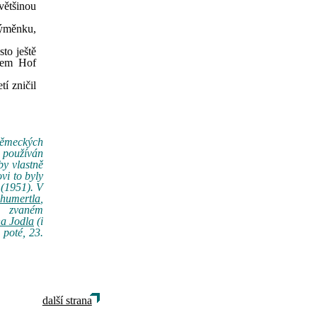
většinou
výměnku,
to ještě
 dem Hof
í zničil
 německých
á používán
by vlastně
vi to byly
 (1951). V
chumertla
,
i zvaném
a Jodla
(i
 poté, 23.
další strana