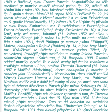
1849 v Bočkově, synu Franze Pawela, hospodařícího na téže
usedlosti (v matrice rovněž zřetelně psáno čp. 22, ačkoli při
sčítání lidu z roku 1921 jsou Jakobovi rodiče Pawelovi zapsáni na
čp. 3 spolu s dcerou Marií /*15. srpna 1890 v Bočkově čp. 22, jak
znovu zřetelně psáno v křestní matrice!/ a vnukem Friedrichem
/*16. (podle křestní matriky 17.) května 1915 v Urfahru!/) předtím
se svou ženou Katharinou, roz. Putschöglovou z Putschöglova
Dvora /německy Putschöglhof, česky Krakovice/ čp. 10), a jeho
ženě, tedy své matce, Johanně (*1. května 1852 asi nikoli v
Zahrádce /Haag/, jak je psáno i u jejího muže na archu sčítání
lidu z roku 1921), dceři Philippa (v matrice psáno "Filippa"!)
Maiera, chalupníka v Rojově (Roiden) čp. 14, a jeho ženy Marie,
roz. Králíčkové ze Stříteže (v matrice psáno Třitež, čp.
neuvedeno). Pozdější přípis uvádí datum svatby Jakoba Pawela v
rakouském Aigenu u Salzburgu, tj. 24. listopadu 1908. Z tamní
oddací matriky vysvítá, že v době svatby byl ženich zedníkem a
tesařským mistrem v Linci, nevěsta Theresia Hutterová (*5. ledna
1887 v Malšíně /Malsching/), dcera chalupníka (v matrice je
označen jako "Leibhäusler") v Nesselbachu (dnes téměř zaniklá
Větrná) Laurenze Huttera a jeho ženy Marie, roz. Pableové.
Nevěstini rodiče byli v době její svatby už oba po smrti, ona sama
byla služebnou děvečkou v Parsch (část města Salzburg) čp. 38,
domovsky příslušnou do obce Wörles (dnes Ostrov, část obce
Malšín). Pozdější přípis nás dokonce zpravuje o tom, že Theresia
Pawelová zemřela v Linci dne 15. října roku 1954. U ženicha
takový přípis nenajdeme. Zato se dá dohledat na stránkách
českobudějovického německého listu "Budweiser Zeitung" ze 14.
listopadu roku 1931 dosti dlouhý příspěvek o 10. výročí lineckého