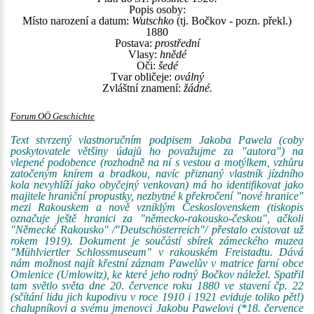
Popis osoby:
Místo narození a datum:
Wutschko
(tj. Bočkov - pozn. překl.)
1880
Postava:
prostřední
Vlasy:
hnědé
Oči:
šedé
Tvar obličeje:
oválný
Zvláštní znamení:
žádné.
Forum OÖ Geschichte
Text stvrzený vlastnoručním podpisem Jakoba Pawela (coby
poskytovatele většiny údajů ho považujme za "autora") na
vlepené podobence (rozhodně na ní s vestou a motýlkem, vzhůru
zatočeným knírem a bradkou, navíc přiznaný vlastník jízdního
kola nevyhlíží jako obyčejný venkovan) má ho identifikovat jako
majitele hraniční propustky, nezbytné k překročení "nové hranice"
mezi Rakouskem a nově vzniklým Československem (tiskopis
označuje ještě hranici za "německo-rakousko-českou", ačkoli
"Německé Rakousko" /"Deutschösterreich"/ přestalo existovat už
rokem 1919). Dokument je součástí sbírek zámeckého muzea
"Mühlviertler Schlossmuseum" v rakouském Freistadtu. Dává
nám možnost najít křestní záznam Pawelův v matrice farní obce
Omlenice (Umlowitz), ke které jeho rodný Bočkov náležel. Spatřil
tam světlo světa dne 20. července roku 1880 ve stavení čp. 22
(sčítání lidu jich kupodivu v roce 1910 i 1921 eviduje toliko pět!)
chalupníkovi a svému jmenovci Jakobu Pawelovi (*18. července