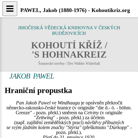
PAWEL, Jakob (1880-1976) - Kohoutikriz.org
JIHOČESKÁ VĚDECKÁ KNIHOVNA V ČESKÝCH
BUDĚJOVICÍCH
KOHOUTÍ KŘÍŽ /
'S HOHNAKREIZ
Šumavské ozvěny / Des Waldes Widerhall
JAKOB PAWEL
Hraniční propustka
Pan Jakob Pawel
ve
Windhaagu
je oprávněn překročit
německo-rakousko-české hranice (v originále "die d.- ö. - böhm.
Grenze" - pozn. překl.) směrem na
Cetviny
(v originále
"
Zettwing
" - pozn. překl.) za účelem
(např. zajištění zemědělských prací)
návštěvy příbuzných
se svým jízdním kolem značky "Stýria"
(přeškrtnuto "
Dürkopp
" -
pozn. překl.).
Platí do 31. prosince 1920.