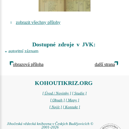
zobrazit všechny přílohy
Dostupné zdroje v JVK:
autoritní záznam
obrazová příloha
další strana
KOHOUTIKRIZ.ORG
[ Úvod / Novinky ]
[ Studie ]
[ Obsah ]
[ Mapy ]
[ Najít ]
[ Kontakt ]
Jihočeská vědecká knihovna v Českých Budějovicích ©
2001-2026