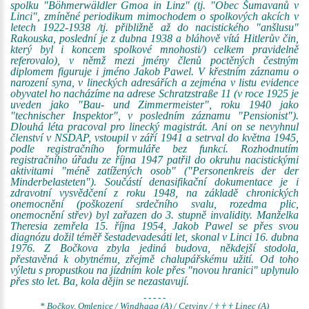
spolku "Böhmerwäldler Gmoa in Linz" (tj. "Obec Šumavanů v
Linci", zmíněné periodikum mimochodem o spolkových akcích v
letech 1922-1938 /tj. přibližně až do nacistického "anšlusu"
Rakouska, poslední je z dubna 1938 a bláhově vítá Hitlerův čin,
který byl i koncem spolkové mnohosti/) celkem pravidelně
referovalo), v němž mezi jmény členů poctěných čestným
diplomem figuruje i jméno Jakob Pawel. V křestním záznamu o
narození syna, v lineckých adresářích a zejména v listu evidence
obyvatel ho nacházíme na adrese Schratzstraße 11 (v roce 1925 je
uveden jako "Bau- und Zimmermeister", roku 1940 jako
"technischer Inspektor", v posledním záznamu "Pensionist").
Dlouhá léta pracoval pro linecký magistrát. Ani on se nevyhnul
členství v NSDAP, vstoupil v září 1941 a setrval do května 1945,
podle registračního formuláře bez funkcí. Rozhodnutím
registračního úřadu ze října 1947 patřil do okruhu nacistickými
aktivitami "méně zatížených osob" ("Personenkreis der der
Minderbelasteten"). Součástí denasifikační dokumentace je i
zdravotní vysvědčení z roku 1948, na základě chronických
onemocnění (poškození srdečního svalu, rozedma plic,
onemocnění střev) byl zařazen do 3. stupně invalidity. Manželka
Theresia zemřela 15. října 1954, Jakob Pawel se přes svou
diagnózu dožil téměř šestadevadesáti let, skonal v Linci 16. dubna
1976. Z Bočkova zbyla jediná budova, někdejší stodola,
přestavěná k obytnému, zřejmě chalupářskému užití. Od toho
výletu s propustkou na jízdním kole přes "novou hranici" uplynulo
přes sto let. Ba, kola dějin se nezastavují.
- - - - -
* Bočkov, Omlenice / Windhaag (A) / Cetviny / † † † Linec (A)