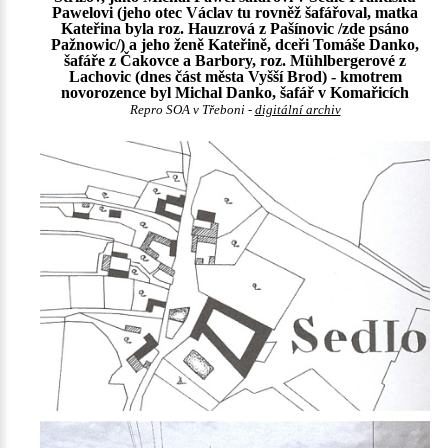
Pawelovi (jeho otec Václav tu rovněž šafářoval, matka
Kateřina byla roz. Hauzrová z Pašínovic /zde psáno
Pažnowic/) a jeho ženě Kateřině, dceři Tomáše Danko,
šafáře z Čakovce a Barbory, roz. Mühlbergerové z
Lachovic (dnes část města Vyšší Brod) - kmotrem
novorozence byl Michal Danko, šafář v Komařicích
Repro SOA v Třeboni -
digitální archiv