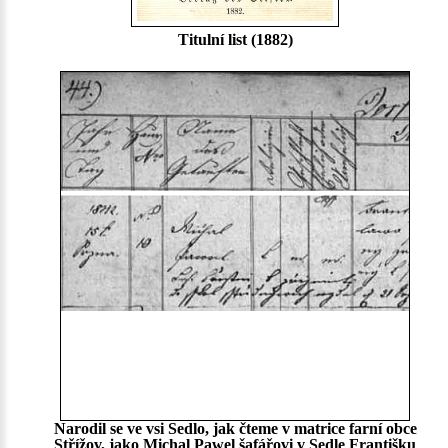
Titulní list (1882)
Narodil se ve vsi Sedlo, jak čteme v matrice farní obce
Střížov, jako Michal Pawel šafářovi v Sedle Františku