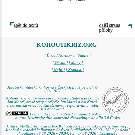
zpět do textů
další strana
přílohy
KOHOUTIKRIZ.ORG
[ Úvod / Novinky ]
[ Studie ]
[ Obsah ]
[ Mapy ]
[ Najít ]
[ Kontakt ]
Jihočeská vědecká knihovna v Českých Budějovicích ©
2001-2026
Kohoutí kříž, autor koncepce projektu, studie a překladů
Jan Mareš, české texty a rešerše Jan Mareš a Ivo Kareš,
elektronická verze Ivo Kareš, návrh responzivního webu
Jiří Nechvátal.
Podléhá licenci Creative Commons Uveďte
autora-Neužívejte dílo komerčně-Nezasahujte do díla 3.0 Česko
Citace: MAREŠ Jan. Kareš Ivo. Kohoutí Kříž : šumavské ozvěny [on-line] .
Jihočeská vědecká knihovna v Českých Budějovicích, c2001-2026, poslední
aktualizace 06.08.2026 v 20.04. [cit. 07.08.2026]. Dostupné z: