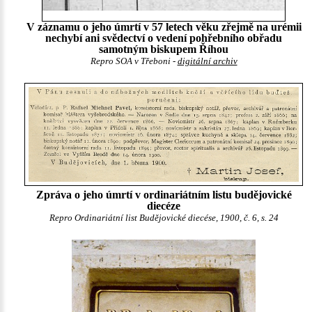
V záznamu o jeho úmrtí v 57 letech věku zřejmě na urémii
nechybí ani svědectví o vedení pohřebního obřadu
samotným biskupem Říhou
Repro SOA v Třeboni -
digitální archiv
Zpráva o jeho úmrtí v ordinariátním listu budějovické
diecéze
Repro Ordinariátní list Budějovické diecése, 1900, č. 6, s. 24