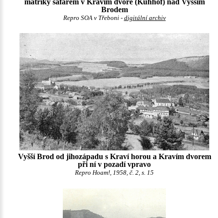
matriky šafářem v Kravím dvoře (Kühhof) nad Vyšším
Brodem
Repro SOA v Třeboni -
digitální archiv
Vyšší Brod od jihozápadu s Kraví horou a Kravím dvorem
při ní v pozadí vpravo
Repro Hoam!, 1958, č. 2, s. 15