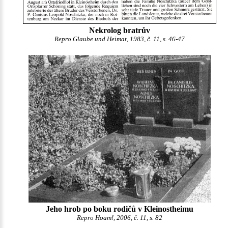
Nekrolog bratrův
Repro Glaube und Heimat, 1983, č. 11, s. 46-47
Jeho hrob po boku rodičů v Kleinostheimu
Repro Hoam!, 2006, č. 11, s. 82