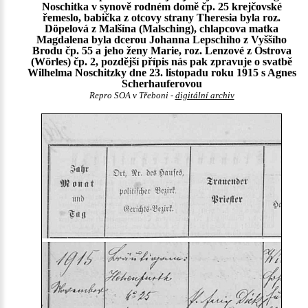
Noschitka v synově rodném domě čp. 25 krejčovské
řemeslo, babička z otcovy strany Theresia byla roz.
Döpelová z Malšína (Malsching), chlapcova matka
Magdalena byla dcerou Johanna Lepschiho z Vyššího
Brodu čp. 55 a jeho ženy Marie, roz. Lenzové z Ostrova
(Wörles) čp. 2, pozdější přípis nás pak zpravuje o svatbě
Wilhelma Noschitzky dne 23. listopadu roku 1915 s Agnes
Scherhauferovou
Repro SOA v Třeboni -
digitální archiv