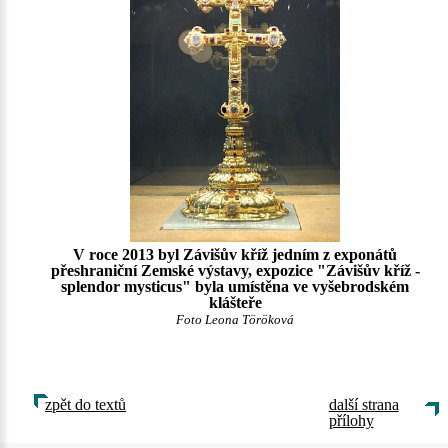
V roce 2013 byl Závišův kříž jedním z exponátů
přeshraniční Zemské výstavy, expozice "Závišův kříž -
splendor mysticus" byla umístěna ve vyšebrodském
klášteře
Foto Leona Töröková
zpět do textů
další strana
přílohy