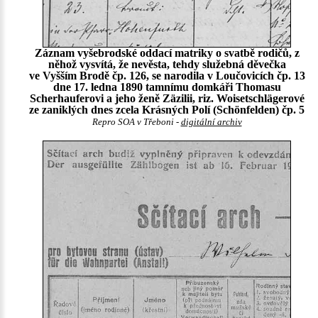
Záznam vyšebrodské oddací matriky o svatbě rodičů, z
něhož vysvítá, že nevěsta, tehdy služebná děvečka
ve Vyšším Brodě čp. 126, se narodila v Loučovicích čp. 13
dne 17. ledna 1890 tamnímu domkáři Thomasu
Scherhauferovi a jeho ženě Zäzilii, riz. Woisetschlägerové
ze zaniklých dnes zcela Krásných Polí (Schönfelden) čp. 5
Repro SOA v Třeboni -
digitální archiv