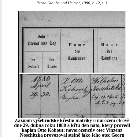
Repro Glaube und Heimat, 1990, č. 12, s. 3
Záznam vyšebrodské křestní matriky o narození otcově
dne 29. dubna roku 1880 a křtu den nato, který provedl
kaplan Otto Kohout: novorozencův otec Vinzenz
Noschitzka provozoval stejně jako jeho otec Georg