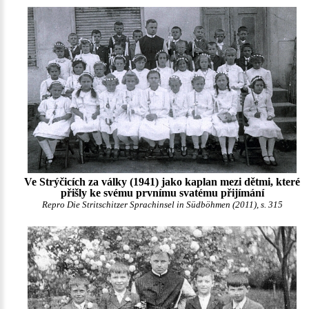
Ve Strýčicích za války (1941) jako kaplan mezi dětmi, které
přišly ke svému prvnímu svatému přijímání
Repro Die Stritschitzer Sprachinsel in Südböhmen (2011), s. 315