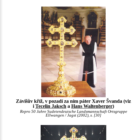
Závišův kříž, v pozadí za ním páter Xaver Švanda (viz
i
Tecelin Jaksch
a
Hans Waltenberger
)
Repro 50 Jahre Sudetendeutsche Landsmannschaft Ortsgruppe
Ellwangen / Jagst (2002), s. [30]