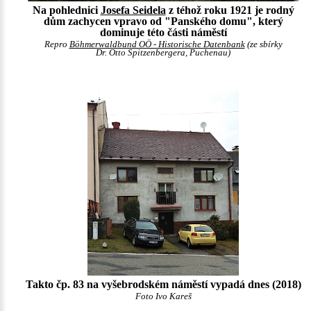
Na pohlednici
Josefa Seidela
z téhož roku 1921 je rodný
dům zachycen vpravo od "Panského domu", který
dominuje této části náměstí
Repro
Böhmerwaldbund OÖ - Historische Datenbank
(ze sbírky
Dr. Otto Spitzenbergera, Puchenau)
Takto čp. 83 na vyšebrodském náměstí vypadá dnes (2018)
Foto Ivo Kareš