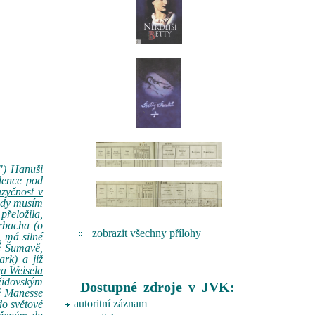
") Hanuši
ndence pod
azyčnost v
tady musím
přeložila,
rbacha (o
zobrazit všechny přílohy
, má silné
né Šumavě,
rk) a jíž
a Weisela
 židovským
Dostupné zdroje v JVK:
ě Manesse
autoritní záznam
do světové