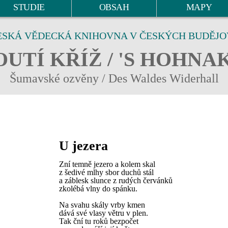
STUDIE
OBSAH
MAPY
ESKÁ VĚDECKÁ KNIHOVNA V ČESKÝCH BUDĚJO
UTÍ KŘÍŽ / 'S HOHNA
Šumavské ozvěny / Des Waldes Widerhall
U jezera
Zní temně jezero a kolem skal
z šedivé mlhy sbor duchů stál
a záblesk slunce z rudých červánků
zkolébá vlny do spánku.
Na svahu skály vrby kmen
dává své vlasy větru v plen.
Tak ční tu roků bezpočet