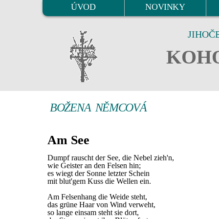
ÚVOD
NOVINKY
JIHOČ
KOHO
BOŽENA NĚMCOVÁ
Am See
Dumpf rauscht der See, die Nebel zieh'n,
wie Geister an den Felsen hin;
es wiegt der Sonne letzter Schein
mit blut'gem Kuss die Wellen ein.
Am Felsenhang die Weide steht,
das grüne Haar von Wind verweht,
so lange einsam steht sie dort,