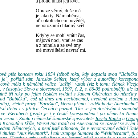
a proud unáší její květ.
Obraze věrný, duše má
je jako ty. Nám oběma,
ať cokoli chcem povědět,
neporozumí chladný svět.
Kdyby se mohl vrátit čas,
májová noci, vrať se zas
a z minula a ze své tmy
mé mrtvé štěstí navrať mi.
vá píše koncem roku 1854 (téhož roku, kdy dopsala svou "Babičku
ho je", pořídil sám Jaroslav Seifert, který výbor z autorčiny korespo
cová měla k němčině velice "zažitý" vztah (viz k tomu článek
Vícej
, v časopise Slovo a slovesnost, 1997, č. 2, s. 86-95 podrobněji), ale 
statně tři roky po jejím českém vydání s Janem Ohéralem do němčiny 
 nad "Babičku", což už dnes ani nechápeme), uvedené mottem z Aue
edia
), včetně prózy "Baruška", kterou přímo "vzdělala dle Auerbacha"
štěstí třeba i v jižních Čechách poznat. Tím se jen dostávám k samot
 ve Všerubech (psala je i v české korespondenci po německu Neuma
 vesnici. Znala i německé šumavské spisovatele
Josefa Ranka
a
Georg
 Kohoutího kříže, Weisel /na rozdíl od Auerbacha se rozešel se svým
sedem Němcových) a není jistě náhodou, že v renomované ediční řad
 titulem "Aus Neumark". I tak vstupuje Šumava do "Weltliteratur", tj. 