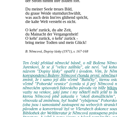
der Strom nimmt ihre Blüten fort.
Du meiner Seele treues Bild,
du graue Weide sturmdurchwühlt,
was auch dein Inn'res glühend spricht,
die kalte Welt versteht es nicht.
O kehr' zurück, du alte Zeit,
du Mainacht der Vergangenheit!
O kehr' zurück, o kehr' zurück -
bring meine Todten und mein Glück!
B. Němcová, Dopisy lásky (1971), s. 167-168
Ten český překlad německé básně, o níž Božena Němco
Jurenkovi, že se jí "velice zalíbila", ale neví. "od ko
názvem "Dopisy lásky" opatřil i úvodem. Vím, že Něm
korespondenci Boženy Němcové (Sonda první: němčina)
zmínit, že i samo její dílo včetně "Babičky", kterou o
včetně "Pohorské vesnice" (cenila si jí prý Němcová
německém spisovateli židovského původu viz blíže
Wikip
vazby na venkov, jaký jsme i my někteří měli ještě to 
kterou Němcová plně zakusila v "okolí domažlickém",
věnovala už zmíněnou, byť hodně "vybájenou" Pohorskou
(oba jsou i samostatně zastoupeni na webových stranách
původem a konvertoval/ byl ve Všerubech dokonce sou
Bibliothek der Weltliteratur je Němcová zastoupena právě