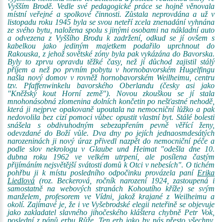
Vyšším Brodě. Vedle své pedagogické práce se hojně věnovala
místní veřejné a spolkové činnosti. Zůstala neprovdána a už v
listopadu roku 1945 byla se svou neteří zcela znenadání vyhnána
ze svého bytu, naložena spolu s jinými osobami na nákladní auto
a odvezena z Vyššího Brodu k zadržení, odkud se jí ovšem s
kabelkou jako jediným majetkem podařilo uprchnout do
Rakouska, z jehož sovětské zóny byla pak vykázána do Bavorska.
Byly to zprvu opravdu těžké časy, než jí důchod zajistil stálý
příjem a než po prvním pobytu v hornobavorském Hugelfingu
našla nový domov v rovněž hornobavorském Weilheimu, centru
tzv. Pfaffenwinkelu bavorského Oberlandu (česky asi jako
"Kněžský kout Horní země"). Novou zkouškou se jí stala
mnohonásobná zlomenina dolních končetin po nešťastné nehodě,
která ji nejprve opakovaně upoutala na nemocniční lůžko a pak
nedovolila bez cizí pomoci vůbec opustit vlastní byt. Stálé bolesti
snášela s obdivuhodným sebezapřením pevně věřící ženy,
odevzdané do Boží vůle. Dva dny po jejích jednaosmdesátých
narozeninách ji nový úraz přivedl nazpět do nemocniční péče a
podle slov nekrologu v Glaube und Heimat "odešla dne 10.
dubna roku 1962 ve velkém utrpení, ale posílena častým
přijímáním nejsvětější svátosti domů k Otci v nebesích". O tichém
pohřbu ji k místu posledního odpočinku provázela paní
Erika
Liedlová
(roz. Beckerová, ročník narození 1924, zastoupená i
samostatně na webových stranách Kohoutího kříže) se svým
manželem, profesorem ve Vídni, jakož krajané z Weilheimu a
okolí. Zajímavé je, že i ve Vyšebrodské elegii neteřině se objevuje
jako zakladatel slavného jihočeského kláštera chybně Petr Vok,
poslední z pánů erbu Růže. Ten erb jako by nás přesto všechny,