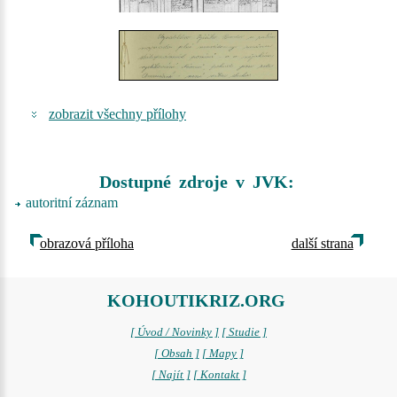
zobrazit všechny přílohy
Dostupné zdroje v JVK:
autoritní záznam
obrazová příloha
další strana
KOHOUTIKRIZ.ORG
[ Úvod / Novinky ]
[ Studie ]
[ Obsah ]
[ Mapy ]
[ Najít ]
[ Kontakt ]