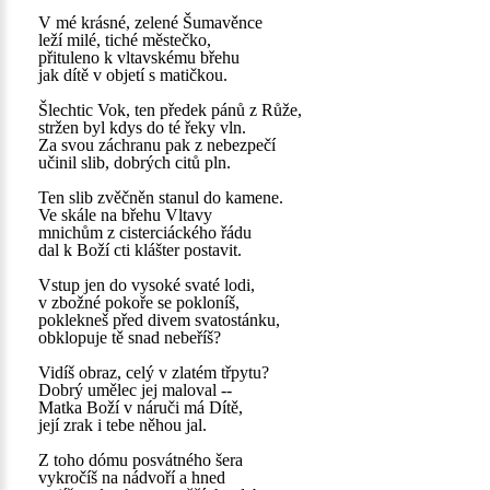
V mé krásné, zelené Šumavěnce
leží milé, tiché městečko,
přituleno k vltavskému břehu
jak dítě v objetí s matičkou.
Šlechtic Vok, ten předek pánů z Růže,
stržen byl kdys do té řeky vln.
Za svou záchranu pak z nebezpečí
učinil slib, dobrých citů pln.
Ten slib zvěčněn stanul do kamene.
Ve skále na břehu Vltavy
mnichům z cisterciáckého řádu
dal k Boží cti klášter postavit.
Vstup jen do vysoké svaté lodi,
v zbožné pokoře se pokloníš,
poklekneš před divem svatostánku,
obklopuje tě snad nebeříš?
Vidíš obraz, celý v zlatém třpytu?
Dobrý umělec jej maloval --
Matka Boží v náruči má Dítě,
její zrak i tebe něhou jal.
Z toho dómu posvátného šera
vykročíš na nádvoří a hned