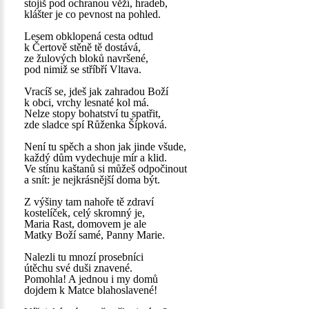
stojíš pod ochranou věží, hradeb,
klášter je co pevnost na pohled.
Lesem obklopená cesta odtud
k Čertově stěně tě dostává,
ze žulových bloků navršené,
pod nimiž se stříbří Vltava.
Vracíš se, jdeš jak zahradou Boží
k obci, vrchy lesnaté kol má.
Nelze stopy bohatství tu spatřit,
zde sladce spí Růženka Šípková.
Není tu spěch a shon jak jinde všude,
každý dům vydechuje mír a klid.
Ve stínu kaštanů si můžeš odpočinout
a snít: je nejkrásnější doma být.
Z výšiny tam nahoře tě zdraví
kostelíček, celý skromný je,
Maria Rast, domovem je ale
Matky Boží samé, Panny Marie.
Nalezli tu mnozí prosebníci
útěchu své duši znavené.
Pomohla! A jednou i my domů
dojdem k Matce blahoslavené!