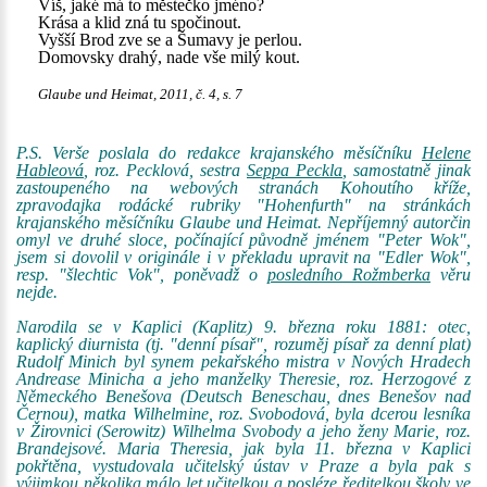
Víš, jaké má to městečko jméno?
Krása a klid zná tu spočinout.
Vyšší Brod zve se a Šumavy je perlou.
Domovsky drahý, nade vše milý kout.
Glaube und Heimat, 2011, č. 4, s. 7
P.S. Verše poslala do redakce krajanského měsíčníku
Helene
Hableová
, roz. Pecklová, sestra
Seppa Peckla
, samostatně jinak
zastoupeného na webových stranách Kohoutího kříže,
zpravodajka rodácké rubriky "Hohenfurth" na stránkách
krajanského měsíčníku Glaube und Heimat. Nepříjemný autorčin
omyl ve druhé sloce, počínající původně jménem "Peter Wok",
jsem si dovolil v originále i v překladu upravit na "Edler Wok",
resp. "šlechtic Vok", poněvadž o
posledního Rožmberka
věru
nejde.
Narodila se v Kaplici (Kaplitz) 9. března roku 1881: otec,
kaplický diurnista (tj. "denní písař", rozuměj písař za denní plat)
Rudolf Minich byl synem pekařského mistra v Nových Hradech
Andrease Minicha a jeho manželky Theresie, roz. Herzogové z
Německého Benešova (Deutsch Beneschau, dnes Benešov nad
Černou), matka Wilhelmine, roz. Svobodová, byla dcerou lesníka
v Žirovnici (Serowitz) Wilhelma Svobody a jeho ženy Marie, roz.
Brandejsové. Maria Theresia, jak byla 11. března v Kaplici
pokřtěna, vystudovala učitelský ústav v Praze a byla pak s
výjimkou několika málo let učitelkou a posléze ředitelkou školy ve