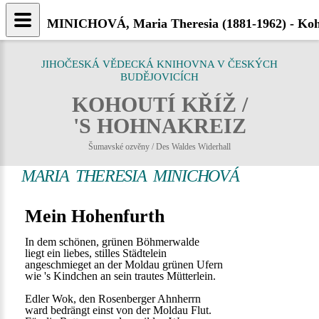
MINICHOVÁ, Maria Theresia (1881-1962) - Koho
JIHOČESKÁ VĚDECKÁ KNIHOVNA V ČESKÝCH
BUDĚJOVICÍCH
KOHOUTÍ KŘÍŽ /
'S HOHNAKREIZ
Šumavské ozvěny / Des Waldes Widerhall
MARIA THERESIA MINICHOVÁ
Mein Hohenfurth
In dem schönen, grünen Böhmerwalde
liegt ein liebes, stilles Städtelein
angeschmieget an der Moldau grünen Ufern
wie 's Kindchen an sein trautes Mütterlein.
Edler Wok, den Rosenberger Ahnherrn
ward bedrängt einst von der Moldau Flut.