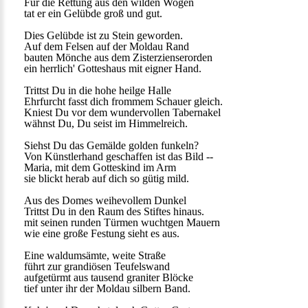
Für die Rettung aus den wilden Wogen
tat er ein Gelübde groß und gut.
Dies Gelübde ist zu Stein geworden.
Auf dem Felsen auf der Moldau Rand
bauten Mönche aus dem Zisterzienserorden
ein herrlich' Gotteshaus mit eigner Hand.
Trittst Du in die hohe heilge Halle
Ehrfurcht fasst dich frommem Schauer gleich.
Kniest Du vor dem wundervollen Tabernakel
wähnst Du, Du seist im Himmelreich.
Siehst Du das Gemälde golden funkeln?
Von Künstlerhand geschaffen ist das Bild --
Maria, mit dem Gotteskind im Arm
sie blickt herab auf dich so gütig mild.
Aus des Domes weihevollem Dunkel
Trittst Du in den Raum des Stiftes hinaus.
mit seinen runden Türmen wuchtgen Mauern
wie eine große Festung sieht es aus.
Eine waldumsämte, weite Straße
führt zur grandiösen Teufelswand
aufgetürmt aus tausend graniter Blöcke
tief unter ihr der Moldau silbern Band.