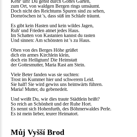
Kehr' um! Du gehst durch Gottes Garten,
zum Ort, von waldgen Bergen rings umsäumt.
Doch nicht des Reichtums Spuren sind zu sehen,
Dornröschen ist 's, dass süß im Schlafe träumt.
Es gibt kein Hasten und kein wildes Jagen,
Ruh' und Frieden atmet jedes Haus.
Im Schatten von Kastanien kannst du rasten
Und sinnen: Am schönsten ist 's zu Haus.
Oben von des Berges Höhe grüßet
dich ein armes Kirchlein klein,
doch ein Heiligtum! Die Heimstatt
der Gottesmutter, Maria Rast am Stein.
Viele Beter fanden was sie suchten:
Trost im Kummer hier und schwerem Leid.
Sie half! Sie wird gewiss uns heimwärts führen.
Maria! Mutter, du gebenedeit.
Und weißt Du, wie dies traute Städtlein heißt?
So reich an Schönheit und der Ruhe Hort.
Es nennt sich Hohenfurth, des Böhmerwaldes Perle.
Es ist mein lieber, teurer Heimatort.
Můj Vyšší Brod