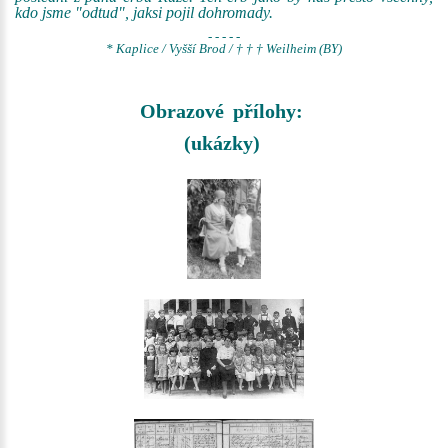
kdo jsme "odtud", jaksi pojil dohromady.
- - - - -
* Kaplice / Vyšší Brod / † † † Weilheim (BY)
Obrazové přílohy:
(ukázky)