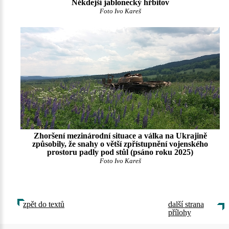
Někdejší jablonecký hřbitov
Foto Ivo Kareš
Zhoršení mezinárodní situace a válka na Ukrajině
způsobily, že snahy o větší zpřístupnění vojenského
prostoru padly pod stůl (psáno roku 2025)
Foto Ivo Kareš
zpět do textů
další strana
přílohy