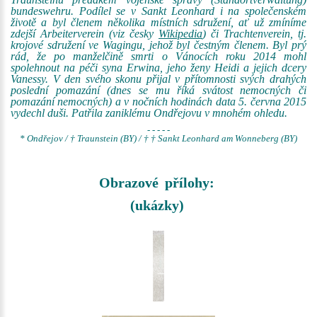
bundeswehru. Podílel se v Sankt Leonhard i na společenském
životě a byl členem několika místních sdružení, ať už zmíníme
zdejší Arbeiterverein (viz česky
Wikipedia
) či Trachtenverein, tj.
krojové sdružení ve Wagingu, jehož byl čestným členem. Byl prý
rád, že po manželčině smrti o Vánocích roku 2014 mohl
spolehnout na péči syna Erwina, jeho ženy Heidi a jejich dcery
Vanessy. V den svého skonu přijal v přítomnosti svých drahých
poslední pomazání (dnes se mu říká svátost nemocných či
pomazání nemocných) a v nočních hodinách data 5. června 2015
vydechl duši. Patřila zaniklému Ondřejovu v mnohém ohledu.
- - - - -
* Ondřejov / † Traunstein (BY) / † † Sankt Leonhard am Wonneberg (BY)
Obrazové přílohy:
(ukázky)