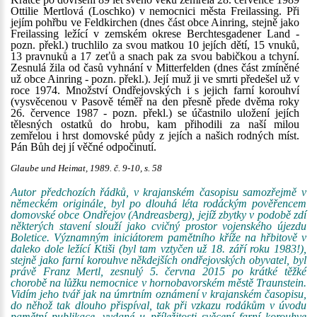
Ottilie Mertlová (Loschko) v nemocnici města Freilassing. Při
jejím pohřbu ve Feldkirchen (dnes část obce Ainring, stejně jako
Freilassing ležící v zemském okrese Berchtesgadener Land -
pozn. překl.) truchlilo za svou matkou 10 jejích dětí, 15 vnuků,
13 pravnuků a 17 zeťů a snach pak za svou babičkou a tchyní.
Zesnulá žila od časů vyhnání v Mitterfelden (dnes část zmíněné
už obce Ainring - pozn. překl.). Její muž ji ve smrti předešel už v
roce 1974. Množství Ondřejovských i s jejich farní korouhví
(vysvěcenou v Pasově téměř na den přesně přede dvěma roky
26. července 1987 - pozn. překl.) se účastnilo uložení jejích
tělesných ostatků do hrobu, kam přihodili za naší milou
zemřelou i hrst domovské půdy z jejích a našich rodných míst.
Pán Bůh dej jí věčné odpočinutí.
Glaube und Heimat, 1989. č. 9-10, s. 58
Autor předchozích řádků, v krajanském časopisu samozřejmě v
německém originále, byl po dlouhá léta rodáckým pověřencem
domovské obce Ondřejov (Andreasberg), jejíž zbytky v podobě zdí
některých stavení slouží jako cvičný prostor vojenského újezdu
Boletice. Významným iniciátorem pamětního kříže na hřbitově v
daleko dole ležící Ktiši (byl tam vztyčen už 18. září roku 1983!),
stejně jako farní korouhve někdejších ondřejovských obyvatel, byl
právě Franz Mertl, zesnulý 5. června 2015 po krátké těžké
chorobě na lůžku nemocnice v hornobavorském městě Traunstein.
Vidím jeho tvář jak na úmrtním oznámení v krajanském časopisu,
do něhož tak dlouho přispíval, tak při vzkazu rodákům v úvodu
pamětní publikace, vydané u příležitosti svěcení farní korouhve