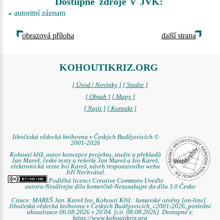
Dostupné zdroje v JVK:
autoritní záznam
obrazová příloha
další strana
KOHOUTIKRIZ.ORG
[ Úvod / Novinky ]
[ Studie ]
[ Obsah ]
[ Mapy ]
[ Najít ]
[ Kontakt ]
Jihočeská vědecká knihovna v Českých Budějovicích ©
2001-2026
Kohoutí kříž, autor koncepce projektu, studie a překladů
Jan Mareš, české texty a rešerše Jan Mareš a Ivo Kareš,
elektronická verze Ivo Kareš, návrh responzivního webu
Jiří Nechvátal.
Podléhá licenci Creative Commons Uveďte
autora-Neužívejte dílo komerčně-Nezasahujte do díla 3.0 Česko
Citace: MAREŠ Jan. Kareš Ivo. Kohoutí Kříž : šumavské ozvěny [on-line] .
Jihočeská vědecká knihovna v Českých Budějovicích, c2001-2026, poslední
aktualizace 06.08.2026 v 20.04. [cit. 08.08.2026]. Dostupné z:
https://www.kohoutikriz.org