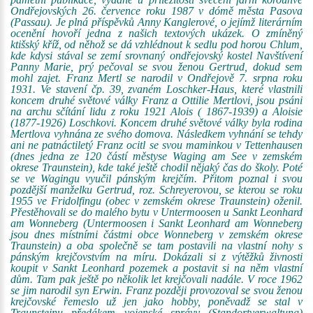
Ondřejovských 26. července roku 1987 v dómě města Pasova
(Passau). Je plná příspěvků Anny Kanglerové, o jejímž literárním
ocenění hovoří jedna z našich textových ukázek. O zmíněný
ktišský kříž, od něhož se dá vzhlédnout k sedlu pod horou Chlum,
kde kdysi stával se zemí srovnaný ondřejovský kostel Navštívení
Panny Marie, prý pečoval se svou ženou Gertrud, dokud sem
mohl zajet. Franz Mertl se narodil v Ondřejově 7. srpna roku
1931. Ve stavení čp. 39, zvaném Loschker-Haus, které vlastnili
koncem druhé světové války Franz a Ottilie Mertlovi, jsou psáni
na archu sčítání lidu z roku 1921 Alois ( 1867-1939) a Aloisie
(1877-1926) Loschkovi. Koncem druhé světové války byla rodina
Mertlova vyhnána ze svého domova. Následkem vyhnání se tehdy
ani ne patnáctiletý Franz ocitl se svou maminkou v Tettenhausen
(dnes jedna ze 120 částí městyse Waging am See v zemském
okrese Traunstein), kde také ještě chodil nějaký čas do školy. Poté
se ve Wagingu vyučil pánským krejčím. Přitom poznal i svou
pozdější manželku Gertrud, roz. Schreyerovou, se kterou se roku
1955 ve Fridolfingu (obec v zemském okrese Traunstein) oženil.
Přestěhovali se do malého bytu v Untermoosen u Sankt Leonhard
am Wonneberg (Untermoosen i Sankt Leonhard am Wonneberg
jsou dnes místními částmi obce Wonneberg v zemském okrese
Traunstein) a oba společně se tam postavili na vlastní nohy s
pánským krejčovstvím na míru. Dokázali si z výtěžků živnosti
koupit v Sankt Leonhard pozemek a postavit si na něm vlastní
dům. Tam pak ještě po několik let krejčovali nadále. V roce 1962
se jim narodil syn Erwin. Franz později provozoval se svou ženou
krejčovské řemeslo už jen jako hobby, poněvadž se stal v
Traunsteinu předákem vojenské správy (Standortverwaltung)