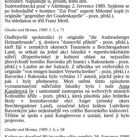
korouhev. Naplánujte si, prosím, tento den.
Sudetoněmecká pouť v Altöttingu 2. července 1989. Sejdeme se
po bohoslužbě v hostince "Zur Post" naproti Milostné kapli (v
originále "gegenüber der Gnadenkapelle" - pozn. překl.).
Na shledanou se těší Franz Mertl.
Glaube und Heimat, 1989. č. 5, s. 71
Ondřejovští spolurodáci (v originále "die Andreasberger
Heimatfreunde", tj. doslova "domovští přátelé" - pozn. překl.),
kteří žijí v zemských okresech Traunstein a Berchtesgadener
Land, se setkali na jedné akci básníků v rupertiwinkelském
nářečí (Rupertiwinkel je kulturní oblast na nejzazším
jihovýchodě horního Bavorska při hranici s Rakouskem - pozn.
překl.) v Laufen an der Salzach. Z několika set veršovníků (v
originále "von einigen hundert Verserlschreiber" - pozn. překl.) z
Bavorska i Rakouska bylo vybráno 17 autorů, jejichž práce tu
pak i byly předneseny. Mezi oněmi tímto způsobem
vyznamenanými nářečními básníky byla i naše
Anna
Kanglerová
(je i samostatně zastoupena na webových stranách
Kohoutího kříže - pozn. překl.), která působila jako ředitelka
školy v hornobavorské obci Anger (zemský okres
Berchtesgadener Land), označené kdysi králem Ludvíkem
Bavorským jako nejkrásnější ves celého Bavorského království.
Těšíme se spolu s paní Kanglerovou z uznání, které jí bylo
projeveno.
Glaube und Heimat, 1989. č. 6, s. 58
Krátce po dovršení 89 let svého věku zemřela 28. července 1989