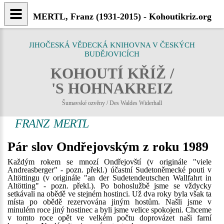
MERTL, Franz (1931-2015) - Kohoutikriz.org
JIHOČESKÁ VĚDECKÁ KNIHOVNA V ČESKÝCH
BUDĚJOVICÍCH
KOHOUTÍ KŘÍŽ /
'S HOHNAKREIZ
Šumavské ozvěny / Des Waldes Widerhall
FRANZ MERTL
Pár slov Ondřejovským z roku 1989
Každým rokem se mnozí Ondřejovští (v originále "viele
Andreasberger" - pozn. překl.) účastní Sudetoněmecké pouti v
Altöttingu (v originále "an der Sudetendeutschen Wallfahrt in
Altötting" - pozn. překl.). Po bohoslužbě jsme se vždycky
setkávali na obědě ve stejném hostinci. Už dva roky byla však ta
místa po obědě rezervována jiným hostům. Našli jsme v
minulém roce jiný hostinec a byli jsme velice spokojeni. Chceme
v tomto roce opět ve velkém počtu doprovázet naši farní