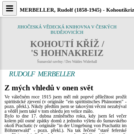
MERBELLER, Rudolf (1858-1945) - Kohoutikriz
JIHOČESKÁ VĚDECKÁ KNIHOVNA V ČESKÝCH
BUDĚJOVICÍCH
KOHOUTÍ KŘÍŽ /
'S HOHNAKREIZ
Šumavské ozvěny / Des Waldes Widerhall
RUDOLF MERBELLER
Z mých vhledů v onen svět
Ve válečném roce 1915 jsem měl mít poprvé příležitost prožít
spiritistické zjevení (v originále "ein spiritistisches Phänomen" -
pozn. překl.). Nikdy předtím jsem se takovými věcmi nezabýval
a věděl jsem také v tom ohledu jen velice málo.
Bylo to dne 17. dubna zmíněného roku, kdy jsem šel večer
kolem půl osmé zpátky domů z jednoho výletu do šumavského
okolí Prachatic (v originále "in der Umgebung von Prachatitz im
Böhmerwald" - pozn. překl.). Na tak řečené "staré feferské