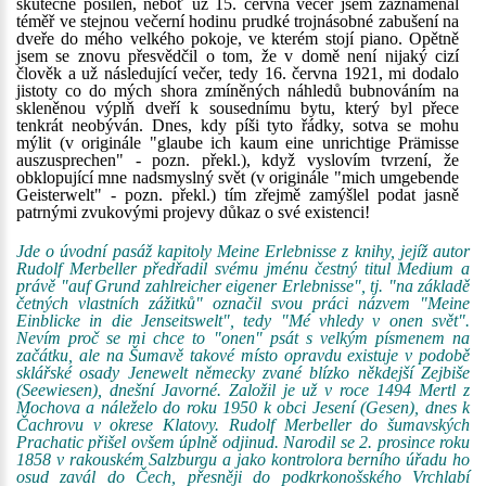
skutečně posílen, neboť už 15. června večer jsem zaznamenal
téměř ve stejnou večerní hodinu prudké trojnásobné zabušení na
dveře do mého velkého pokoje, ve kterém stojí piano. Opětně
jsem se znovu přesvědčil o tom, že v domě není nijaký cizí
člověk a už následující večer, tedy 16. června 1921, mi dodalo
jistoty co do mých shora zmíněných náhledů bubnováním na
skleněnou výplň dveří k sousednímu bytu, který byl přece
tenkrát neobýván. Dnes, kdy píši tyto řádky, sotva se mohu
mýlit (v originále "glaube ich kaum eine unrichtige Prämisse
auszusprechen" - pozn. překl.), když vyslovím tvrzení, že
obklopující mne nadsmyslný svět (v originále "mich umgebende
Geisterwelt" - pozn. překl.) tím zřejmě zamýšlel podat jasně
patrnými zvukovými projevy důkaz o své existenci!
Jde o úvodní pasáž kapitoly Meine Erlebnisse z knihy, jejíž autor
Rudolf Merbeller předřadil svému jménu čestný titul Medium a
právě "auf Grund zahlreicher eigener Erlebnisse", tj. "na základě
četných vlastních zážitků" označil svou práci názvem "Meine
Einblicke in die Jenseitswelt", tedy "Mé vhledy v onen svět".
Nevím proč se mi chce to "onen" psát s velkým písmenem na
začátku, ale na Šumavě takové místo opravdu existuje v podobě
sklářské osady Jenewelt německy zvané blízko někdejší Zejbiše
(Seewiesen), dnešní Javorné. Založil je už v roce 1494 Mertl z
Mochova a náleželo do roku 1950 k obci Jesení (Gesen), dnes k
Čachrovu v okrese Klatovy. Rudolf Merbeller do šumavských
Prachatic přišel ovšem úplně odjinud. Narodil se 2. prosince roku
1858 v rakouském Salzburgu a jako kontrolora berního úřadu ho
osud zavál do Čech, přesněji do podkrkonošského Vrchlabí