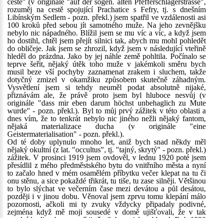
cestě" (v originále "auf der sogen. alten Pfefferschlägerstrasse",
rozuměj na cestě spojující Prachatice s Fefry, tj. s dnešním
Libínským Sedlem - pozn. překl.) jsem spatřil ve vzdálenosti asi
100 kroků před sebou jít samotného muže. Na jeho zevnějšku
nebylo nic nápadného. Blížil jsem se mu víc a víc, a když jsem
ho dostihl, chtěl jsem přejít silnici tak, abych mu mohl pohledět
do obličeje. Jak jsem se zhrozil, když jsem v následující vteřině
hleděl do prázdna. Jako by jej náhle země pohltila. Počínalo se
teprve šeřit, nějaký útěk toho muže v jakémkoli směru bych
musil beze vší pochyby zaznamenat zrakem i sluchem, takže
dotyčný zmizel v okamžiku způsobem skutečně záhadným.
Vysvětlení jsem si tehdy neuměl podat absolutně nijaké,
přiznávám ale, že právě proto jsem byl hluboce nesvůj (v
originále "dass mir eben darum höchst unbehaglich zu Mute
wurde" - pozn. překl.). Byl to můj prvý zážitek v této oblasti a
dnes vím, že to tenkrát nebylo nic jiného nežli nějaký fantom,
nějaká materializace ducha (v originále "eine
Geistermaterialisation" - pozn. překl.).
Od té doby uplynulo mnoho let, aniž bych snad někdy měl
nějaký okultní (z lat. "occultus", tj. "tajný, skrytý" - pozn. překl.)
zážitek. V prosinci 1919 jsem ovdověl, v lednu 1920 poté jsem
přesídlil z mého předměstského bytu do vnitřního města a nyní
to začalo hned v mém osamělém příbytku večer klepat na tu či
onu stěnu, a sice pokaždé třikrát, tu tiše, tu zase silněji. Většinou
to bylo slýchat ve večerním čase mezi devátou a půl desátou,
později i v jinou dobu. Věnoval jsem zprvu tomu klepání málo
pozornosti, ačkoli mi ty zvuky vždycky připadaly podivné,
zejména když mě moji sousedé v domě ujišťovali, že v tak