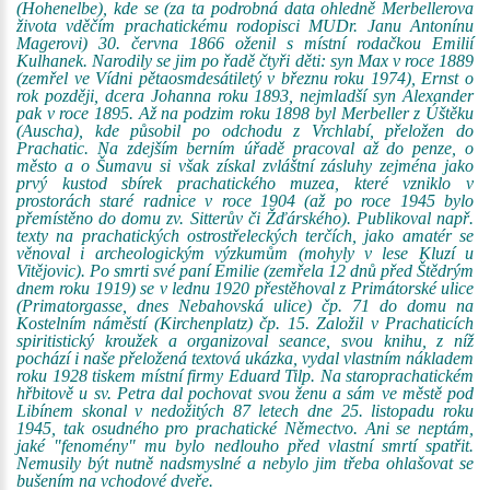
(Hohenelbe), kde se (za ta podrobná data ohledně Merbellerova
života vděčím prachatickému rodopisci MUDr. Janu Antonínu
Magerovi) 30. června 1866 oženil s místní rodačkou Emilií
Kulhanek. Narodily se jim po řadě čtyři děti: syn Max v roce 1889
(zemřel ve Vídni pětaosmdesátiletý v březnu roku 1974), Ernst o
rok později, dcera Johanna roku 1893, nejmladší syn Alexander
pak v roce 1895. Až na podzim roku 1898 byl Merbeller z Úštěku
(Auscha), kde působil po odchodu z Vrchlabí, přeložen do
Prachatic. Na zdejším berním úřadě pracoval až do penze, o
město a o Šumavu si však získal zvláštní zásluhy zejména jako
prvý kustod sbírek prachatického muzea, které vzniklo v
prostorách staré radnice v roce 1904 (až po roce 1945 bylo
přemístěno do domu zv. Sitterův či Žďárského). Publikoval např.
texty na prachatických ostrostřeleckých terčích, jako amatér se
věnoval i archeologickým výzkumům (mohyly v lese Kluzí u
Vitějovic). Po smrti své paní Emilie (zemřela 12 dnů před Štědrým
dnem roku 1919) se v lednu 1920 přestěhoval z Primátorské ulice
(Primatorgasse, dnes Nebahovská ulice) čp. 71 do domu na
Kostelním náměstí (Kirchenplatz) čp. 15. Založil v Prachaticích
spiritistický kroužek a organizoval seance, svou knihu, z níž
pochází i naše přeložená textová ukázka, vydal vlastním nákladem
roku 1928 tiskem místní firmy Eduard Tilp. Na staroprachatickém
hřbitově u sv. Petra dal pochovat svou ženu a sám ve městě pod
Libínem skonal v nedožitých 87 letech dne 25. listopadu roku
1945, tak osudného pro prachatické Němectvo. Ani se neptám,
jaké "fenomény" mu bylo nedlouho před vlastní smrtí spatřit.
Nemusily být nutně nadsmyslné a nebylo jim třeba ohlašovat se
bušením na vchodové dveře.