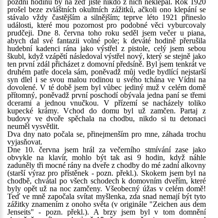
pozdní hodinu by na zeď jistě nikdo z nich neklepal. Rok 1920
prošel beze zvláštních okultních zážitků, ačkoli ono klepání se
stávalo vždy častějším a silnějším; teprve léto 1921 přineslo
události, které mou pozornost pro podobné věci vyburcovaly
prudčeji. Dne 8. června toho roku seděl jsem večer u piana,
abych dal své fantazii volné pole; k deváté hodině přerušila
hudební kadenci rána jako výstřel z pistole, celý jsem sebou
škubl, když vzápětí následoval výstřel nový, který se stejně jako
ten první zdál přicházet z domovní předsíně. Byl jsem tenkrát ve
druhém patře docela sám, poněvadž můj vedle bydlící nejstarší
syn dlel i se svou malou rodinou u svého tchána ve Vídni na
dovolené. V té době jsem byl vůbec jediný muž v celém domě
přítomný, poněvadž první poschodí obývala jedna paní se třemi
dcerami a jednou vnučkou. V přízemí se nacházely toliko
kupecké krámy. Vchod do domu byl už zamčen. Partaj z
budovy ve dvoře spěchala na chodbu, nikdo si tu detonaci
neuměl vysvětlit.
Dva dny nato počala se, přinejmenším pro mne, záhada trochu
vyjasňovat.
Dne 10. června jsem hrál za večerního stmívání zase jako
obvykle na klavír, mohlo být tak asi 9 hodin, když náhle
zaduněly tři mocné rány na dveře z chodby do mé zadní alkovny
(starší výraz pro přístěnek - pozn. překl.). Skokem jsem byl na
chodbě, chvátal po všech schodech k domovním dveřím, které
byly opět už na noc zamčeny. Všeobecný úžas v celém domě!
Teď ve mně započala svítat myšlenka, zda snad nemají být tyto
zážitky znamením z onoho světa (v originále "Zeichen aus dem
Jenseits" - pozn. překl.). A brzy jsem byl v tom domnění