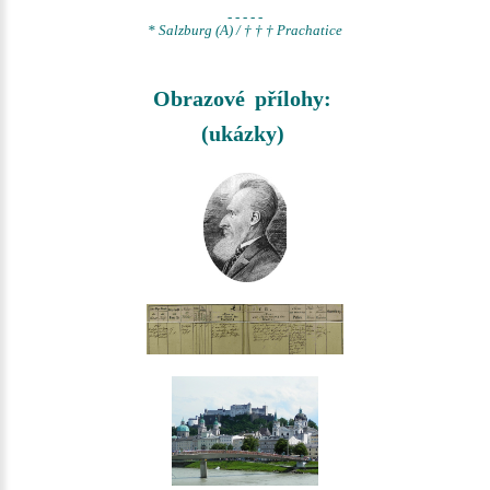
- - - - -
* Salzburg (A) / † † † Prachatice
Obrazové přílohy:
(ukázky)