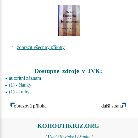
zobrazit všechny přílohy
Dostupné zdroje v JVK:
autoritní záznam
(1) - články
(1) - knihy
obrazová příloha
další strana
KOHOUTIKRIZ.ORG
[ Úvod / Novinky ]
[ Studie ]