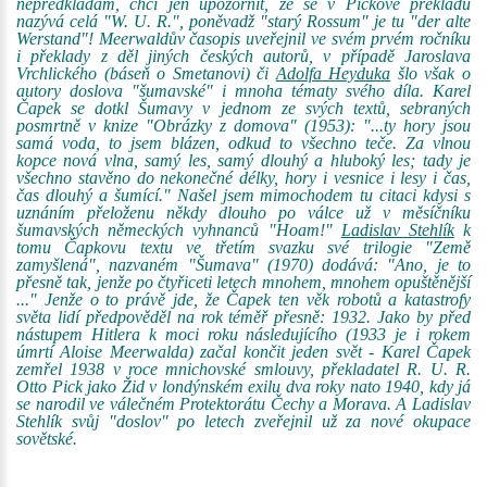
nepředkládám, chci jen upozornit, že se v Pickově překladu
nazývá celá "W. U. R.", poněvadž "starý Rossum" je tu "der alte
Werstand"! Meerwaldův časopis uveřejnil ve svém prvém ročníku
i překlady z děl jiných českých autorů, v případě Jaroslava
Vrchlického (báseň o Smetanovi) či
Adolfa Heyduka
šlo však o
autory doslova "šumavské" i mnoha tématy svého díla. Karel
Čapek se dotkl Šumavy v jednom ze svých textů, sebraných
posmrtně v knize "Obrázky z domova" (1953): "...ty hory jsou
samá voda, to jsem blázen, odkud to všechno teče. Za vlnou
kopce nová vlna, samý les, samý dlouhý a hluboký les; tady je
všechno stavěno do nekonečné délky, hory i vesnice i lesy i čas,
čas dlouhý a šumící." Našel jsem mimochodem tu citaci kdysi s
uznáním přeloženu někdy dlouho po válce už v měsíčníku
šumavských německých vyhnanců "Hoam!"
Ladislav Stehlík
k
tomu Čapkovu textu ve třetím svazku své trilogie "Země
zamyšlená", nazvaném "Šumava" (1970) dodává: "Ano, je to
přesně tak, jenže po čtyřiceti letech mnohem, mnohem opuštěnější
..." Jenže o to právě jde, že Čapek ten věk robotů a katastrofy
světa lidí předpověděl na rok téměř přesně: 1932. Jako by před
nástupem Hitlera k moci roku následujícího (1933 je i rokem
úmrtí Aloise Meerwalda) začal končit jeden svět - Karel Čapek
zemřel 1938 v roce mnichovské smlouvy, překladatel R. U. R.
Otto Pick jako Žid v londýnském exilu dva roky nato 1940, kdy já
se narodil ve válečném Protektorátu Čechy a Morava. A Ladislav
Stehlík svůj "doslov" po letech zveřejnil už za nové okupace
sovětské.