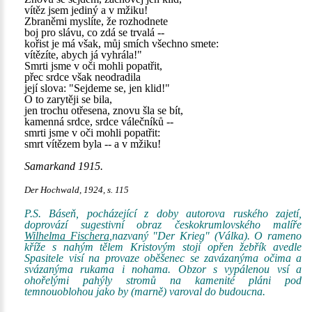
vítěz jsem jediný a v mžiku!
Zbraněmi myslíte, že rozhodnete
boj pro slávu, co zdá se trvalá --
kořist je má však, můj smích všechno smete:
vítězíte, abych já vyhrála!"
Smrti jsme v oči mohli popatřit,
přec srdce však neodradila
její slova: "Sejdeme se, jen klid!"
O to zarytěji se bila,
jen trochu otřesena, znovu šla se bít,
kamenná srdce, srdce válečníků --
smrti jsme v oči mohli popatřit:
smrt vítězem byla -- a v mžiku!
Samarkand 1915.
Der Hochwald, 1924, s. 115
P.S. Báseň, pocházející z doby autorova ruského zajetí,
doprovází sugestivní obraz českokrumlovského malíře
Wilhelma Fischera
,nazvaný "Der Krieg" (Válka). O rameno
kříže s nahým tělem Kristovým stojí opřen žebřík avedle
Spasitele visí na provaze oběšenec se zavázanýma očima a
svázanýma rukama i nohama. Obzor s vypálenou vsí a
ohořelými pahýly stromů na kamenité pláni pod
temnouoblohou jako by (marně) varoval do budoucna.