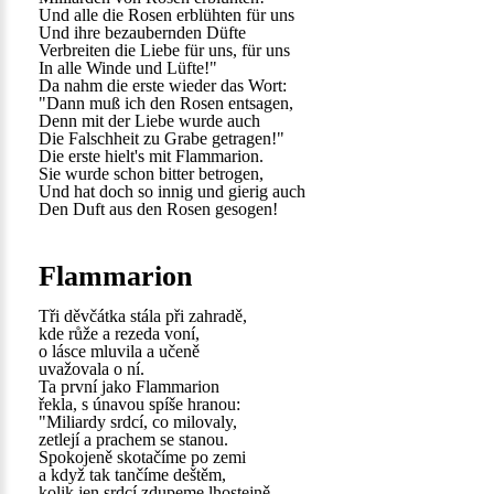
Und alle die Rosen erblühten für uns
Und ihre bezaubernden Düfte
Verbreiten die Liebe für uns, für uns
In alle Winde und Lüfte!"
Da nahm die erste wieder das Wort:
"Dann muß ich den Rosen entsagen,
Denn mit der Liebe wurde auch
Die Falschheit zu Grabe getragen!"
Die erste hielt's mit Flammarion.
Sie wurde schon bitter betrogen,
Und hat doch so innig und gierig auch
Den Duft aus den Rosen gesogen!
Flammarion
Tři děvčátka stála při zahradě,
kde růže a rezeda voní,
o lásce mluvila a učeně
uvažovala o ní.
Ta první jako Flammarion
řekla, s únavou spíše hranou:
"Miliardy srdcí, co milovaly,
zetlejí a prachem se stanou.
Spokojeně skotačíme po zemi
a když tak tančíme deštěm,
kolik jen srdcí zdupeme lhostejně