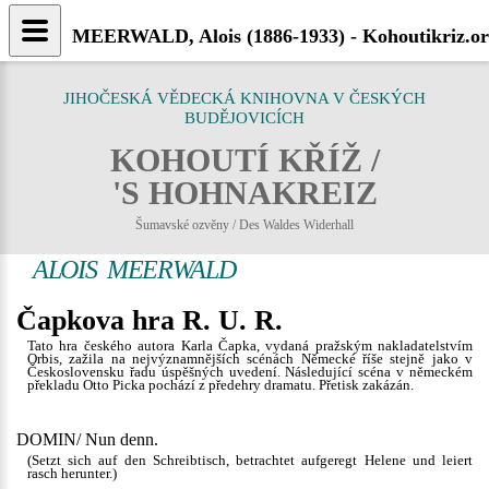
MEERWALD, Alois (1886-1933) - Kohoutikriz.o
JIHOČESKÁ VĚDECKÁ KNIHOVNA V ČESKÝCH
BUDĚJOVICÍCH
KOHOUTÍ KŘÍŽ /
'S HOHNAKREIZ
Šumavské ozvěny / Des Waldes Widerhall
ALOIS MEERWALD
Čapkova hra R. U. R.
Tato hra českého autora Karla Čapka, vydaná pražským nakladatelstvím
Orbis, zažila na nejvýznamnějších scénách Německé říše stejně jako v
Československu řadu úspěšných uvedení. Následující scéna v německém
překladu Otto Picka pochází z předehry dramatu. Přetisk zakázán.
DOMIN/ Nun denn.
(Setzt sich auf den Schreibtisch, betrachtet aufgeregt Helene und leiert
rasch herunter.)