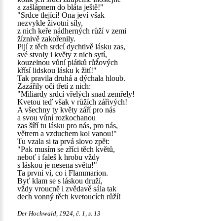
a zašlápnem do bláta ještě!"
"Srdce tlející! Ona jeví však
nezvykle životní síly,
z nich keře nádherných růží v zemi
žíznivě zakořenily.
Pijí z těch srdcí dychtivě lásku zas,
své stvoly i květy z nich sytí,
kouzelnou vůní plátků růžových
křísí lidskou lásku k žití!"
Tak pravila druhá a dýchala hloub.
Zazářily oči třetí z nich:
"Miliardy srdcí vřelých snad zemřely!
Kvetou teď však v růžích zářivých!
A všechny ty květy září pro nás
a svou vůní rozkochanou
zas šíří tu lásku pro nás, pro nás,
větrem a vzduchem kol vanou!"
Tu vzala si ta prvá slovo zpět:
"Pak musím se zříci těch květů,
neboť i faleš k hrobu vždy
s láskou je nesena světu!"
Ta první ví, co i Flammarion.
Byť klam se s láskou druží,
vždy vroucně i zvědavě sála tak
dech vonný těch kvetoucích růží!
Der Hochwald, 1924, č. 1, s. 13