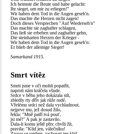
Ich heimste die Beute und habe gelacht:
Ihr sieget, um mir zu erliegen!"
Wir haben dem Tod in die Augen geseh'n.
Das machte die Herzen nicht zagen!
Doch dieses Versprechen "Auf Wiederseh'n"
Das machte sie zaghafter schlagen,
Das ließ sie erbeben und zaghafter gehn,
Die steinharten Herzen der Krieger -
Wir haben dem Tod in die Augen geseh'n:
Er blieb der alleinige Sieger!
Samarkand 1915.
Smrt vítěz
Smrti jsme v oči mohli popatřit,
naproti nám kráčela všude.
Srdce v běhu jeho dokázala stít,
zbledly rty dřív jak růže rudé.
Vřelému srdci než dala vychladnout,
nejprve mu, jež dosud žilo,
řekla: "Mně patří tvá pouť,
jsi mé!" A pak je zastavilo.
Dala-li komu ještě přec chvíli žít,
pravila: "Klid jen, válečníku!
Znovu se sejdem, zachovej jen klid,