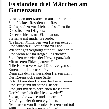
Es standen drei Mädchen am
Gartenzaun
Es standen drei Mädchen am Gartenzaun
Sie pflückten Reseden und Rosen
Und sprachen von Liebe und stellten ihr
Die seltsamen Diagnosen.
Die erste hielt 's mit Flammarion;
Sie sagte mit müder Geberde:
"Es haben Milliarden von Herzen geliebt
Und wurden zu Staub und zu Erde.
Wir springen vergnügt auf der Erde herum
Und wenn wir im Reigen uns drehten.
So haben wir viele der Herzen ganz kalt
Mit unseren Füßen getreten!"
"Die Herzen verwesen! Doch zeugen sie
Erneuernde Lebenskräfte,
Denn aus den verwesenden Herzen zieht
Der Rosenstock seine Säfte.
Er trinkt aus den Herzen die Liebe heraus
Und sättigt mit ihr seine Glieder
Und gibt mit dem herrlichen Rosenduft
Der Menschheit die Liebe wieder!"
So sagte die zweite und atmete tief.
Die Augen der dritten erglühten:
"Milliarden von liebenden Herzen sind tot!
Milliarden von Rosen erblühten!