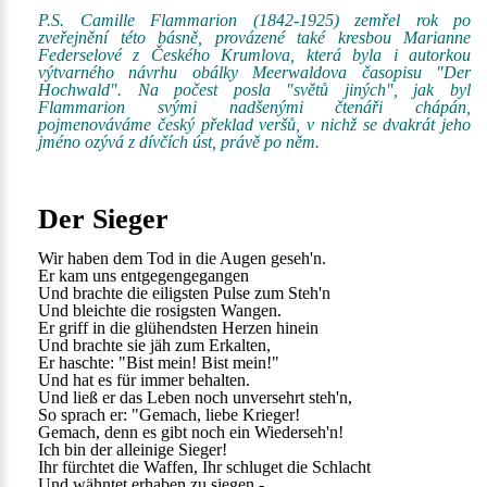
P.S. Camille Flammarion (1842-1925) zemřel rok po
zveřejnění této básně, provázené také kresbou Marianne
Federselové z Českého Krumlova, která byla i autorkou
výtvarného návrhu obálky Meerwaldova časopisu "Der
Hochwald". Na počest posla "světů jiných", jak byl
Flammarion svými nadšenými čtenáři chápán,
pojmenováváme český překlad veršů, v nichž se dvakrát jeho
jméno ozývá z dívčích úst, právě po něm.
Der Sieger
Wir haben dem Tod in die Augen geseh'n.
Er kam uns entgegengegangen
Und brachte die eiligsten Pulse zum Steh'n
Und bleichte die rosigsten Wangen.
Er griff in die glühendsten Herzen hinein
Und brachte sie jäh zum Erkalten,
Er haschte: "Bist mein! Bist mein!"
Und hat es für immer behalten.
Und ließ er das Leben noch unversehrt steh'n,
So sprach er: "Gemach, liebe Krieger!
Gemach, denn es gibt noch ein Wiederseh'n!
Ich bin der alleinige Sieger!
Ihr fürchtet die Waffen, Ihr schluget die Schlacht
Und wähntet erhaben zu siegen -