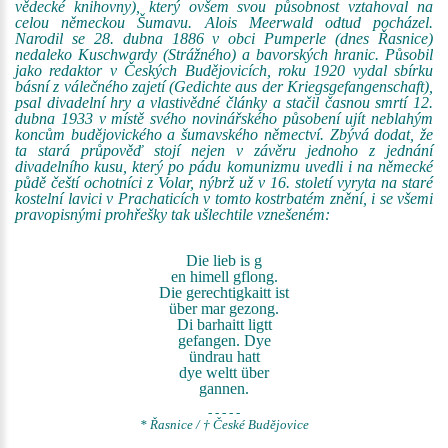
vědecké knihovny), který ovšem svou působnost vztahoval na
celou německou Šumavu. Alois Meerwald odtud pocházel.
Narodil se 28. dubna 1886 v obci Pumperle (dnes Řasnice)
nedaleko Kuschwardy (Strážného) a bavorských hranic. Působil
jako redaktor v Českých Budějovicích, roku 1920 vydal sbírku
básní z válečného zajetí (Gedichte aus der Kriegsgefangenschaft),
psal divadelní hry a vlastivědné články a stačil časnou smrtí 12.
dubna 1933 v místě svého novinářského působení ujít neblahým
koncům budějovického a šumavského němectví. Zbývá dodat, že
ta stará průpověď stojí nejen v závěru jednoho z jednání
divadelního kusu, který po pádu komunizmu uvedli i na německé
půdě čeští ochotníci z Volar, nýbrž už v 16. století vyryta na staré
kostelní lavici v Prachaticích v tomto kostrbatém znění, i se všemi
pravopisnými prohřešky tak ušlechtile vznešeném:
Die lieb is g
en himell gflong.
Die gerechtigkaitt ist
über mar gezong.
Di barhaitt ligtt
gefangen. Dye
ündrau hatt
dye weltt über
gannen.
- - - - -
* Řasnice / † České Budějovice