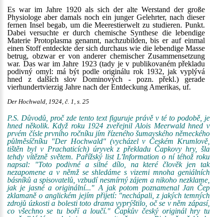
Es war im Jahre 1920 als sich der alte Werstand der große
Physiologe aber damals noch ein junger Gelehrter, nach dieser
fernen Insel begab, um die Meerestierwelt zu studieren. Punkt.
Dabei versuchte er durch chemische Synthese die lebendige
Materie Protoplasma genannt, nachzubilden, bis er auf einmal
einen Stoff entdeckte der sich durchaus wie die lebendige Masse
betrug, obzwar er von anderer chemischer Zusammensetzung
war. Das war im Jahre 1923 (tady je v publikovaném překladu
podivný omyl: má být podle originálu rok 1932, jak vyplývá
hned z dalších slov Dominových - pozn. překl.) gerade
vierhundertvierzig Jahre nach der Entdeckung Amerikas, uf.
Der Hochwald, 1924, č. 1, s. 25
P.S. Důvodů, proč zde tento text figuruje právě v té to podobě, je
hned několik. Když roku 1924 zveřejnil Alois Meerwald hned v
prvém čísle prvního ročníku jím řízeného šumavského německého
půlměsíčníku "Der Hochwald" (vycházel v Českém Krumlově,
tištěn byl v Prachaticích) úryvek z překladu Čapkovy hry, šla
tehdy vítězně světem. Pařížský list L'Information o ní téhož roku
napsal: "Toto podivné a silné dílo, na které člověk jen tak
nezapomene a v němž se shledáme s vizemi mnoha geniálních
básníků a spisovatelů, vzbudí nesmírný zájem a nikoho nezklame,
jak je jasné a originální..." A jak potom poznamenal Jan Čep
zklamaně o anglickém jejím přijetí: "nechápali, z jakých temných
zdrojů úzkosti a bolesti toto drama vyprýštilo, oč se v něm zápasí,
co všechno se tu boří a loučí." Čapkův český originál hry tu