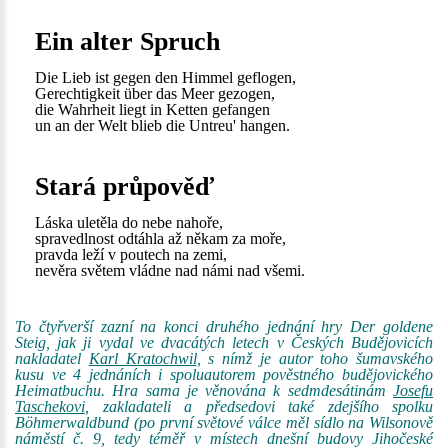
Ein alter Spruch
Die Lieb ist gegen den Himmel geflogen,
Gerechtigkeit über das Meer gezogen,
die Wahrheit liegt in Ketten gefangen
un an der Welt blieb die Untreu' hangen.
Stará průpověď
Láska uletěla do nebe nahoře,
spravedlnost odtáhla až někam za moře,
pravda leží v poutech na zemi,
nevěra světem vládne nad námi nad všemi.
To čtyřverší zazní na konci druhého jednání hry Der goldene
Steig, jak ji vydal ve dvacátých letech v Českých Budějovicích
nakladatel
Karl Kratochwil
, s nímž je autor toho šumavského
kusu ve 4 jednáních i spoluautorem pověstného budějovického
Heimatbuchu. Hra sama je věnována k sedmdesátinám
Josefu
Taschekovi
, zakladateli a předsedovi také zdejšího spolku
Böhmerwaldbund (po první světové válce měl sídlo na Wilsonově
náměstí č. 9, tedy téměř v místech dnešní budovy Jihočeské