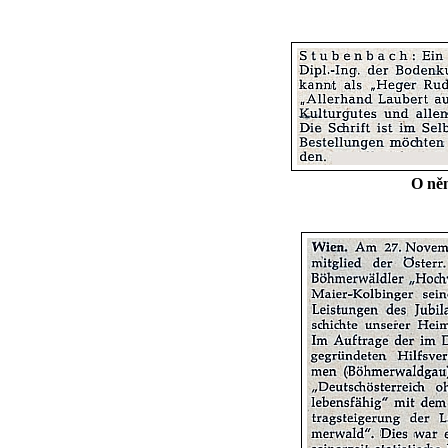
O něm