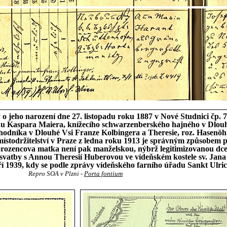
 o jeho narození dne 27. listopadu roku 1887 v Nové Studnici čp.
 Kaspara Maiera, knížecího schwarzenberského hajného v Dlouhé 
bchodníka v Dlouhé Vsi Franze Kolbingera a Theresie, roz. Hasenöh
. místodržitelství v Praze z ledna roku 1913 je správným způsobem
vorozencova matka není pak manželskou, nýbrž legitimizovanou d
svatby s Annou Theresií Huberovou ve vídeňském kostele sv. Jana 
í 1939, kdy se podle zprávy vídeňského farního úřadu Sankt Ulrich z
Repro SOA v Plzni -
Porta fontium