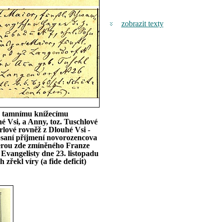
zobrazit texty
 7 tamnímu knížecímu
Vsi, a Anny, toz. Tuschlové
rlové rovněž z Dlouhé Vsi -
 psaní příjmení novorozencova
cerou zde zmíněného Franze
Evangelisty dne 23. listopadu
řekl víry (a fide deficit)