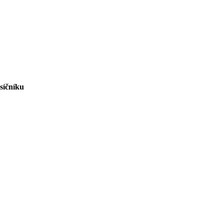
síčníku