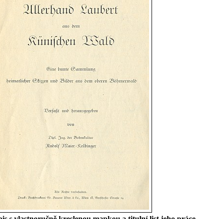
is s vlastnoručně kreslenou mapkou a titulní list jeho práce,