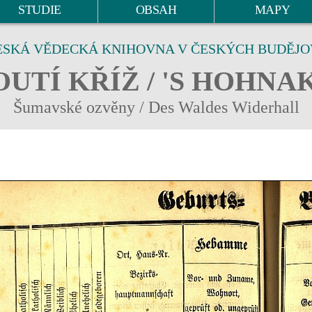
STUDIE
OBSAH
MAPY
ESKÁ VĚDECKÁ KNIHOVNA V ČESKÝCH BUDĚJO
UTÍ KŘÍŽ / 'S HOHNA
Šumavské ozvěny / Des Waldes Widerhall