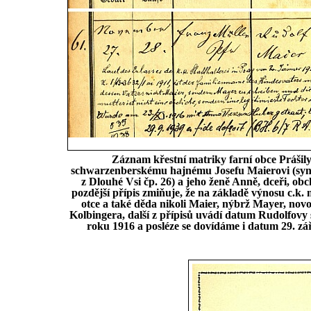
Záznam křestní matriky farní obce Prášily
schwarzenberskému hajnému Josefu Maierovi (synu
z Dlouhé Vsi čp. 26) a jeho ženě Anně, dceři, o
pozdější přípis zmiňuje, že na základě výnosu c.k
otce a také děda nikoli Maier, nýbrž Mayer, no
Kolbingera, další z přípisů uvádí datum Rudolfovy 
roku 1916 a posléze se dovídáme i datum 29. zář