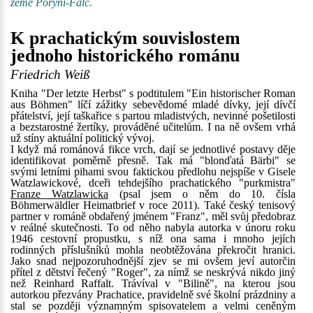
země Porýní-Falc.
K prachatickým souvislostem
jednoho historického románu
Friedrich Weiß
Kniha "Der letzte Herbst" s podtitulem "Ein historischer Roman
aus Böhmen" líčí zážitky sebevědomé mladé dívky, její dívčí
přátelství, její taškařice s partou mladistvých, nevinné pošetilosti
a bezstarostné žertíky, prováděné učitelům. I na ně ovšem vrhá
už stíny aktuální politický vývoj.
I když má románová fikce vrch, dají se jednotlivé postavy děje
identifikovat poměrně přesně. Tak má "blonďatá Bärbi" se
svými letními pihami svou faktickou předlohu nejspíše v Gisele
Watzlawickové, dceři tehdejšího prachatického "purkmistra"
Franze Watzlawicka
(psal jsem o něm do 10. čísla
Böhmerwäldler Heimatbrief v roce 2011). Také český tenisový
partner v románě obdařený jménem "Franz", měl svůj předobraz
v reálné skutečnosti. To od něho nabyla autorka v únoru roku
1946 cestovní propustku, s níž ona sama i mnoho jejích
rodinných příslušníků mohla neobtěžována překročit hranici.
Jako snad nejpozoruhodnější zjev se mi ovšem jeví autorčin
přítel z dětství řečený "Roger", za nímž se neskrývá nikdo jiný
než Reinhard Raffalt. Trávíval v "Bilině", na kterou jsou
autorkou přezvány Prachatice, pravidelně své školní prázdniny a
stal se později významným spisovatelem a velmi ceněným