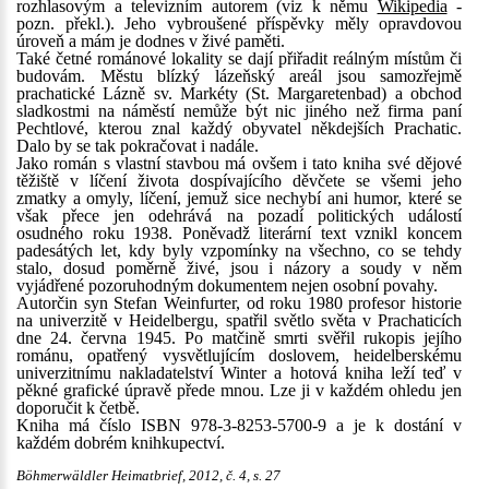
rozhlasovým a televizním autorem (viz k němu
Wikipedia
-
pozn. překl.). Jeho vybroušené příspěvky měly opravdovou
úroveň a mám je dodnes v živé paměti.
Také četné románové lokality se dají přiřadit reálným místům či
budovám. Městu blízký lázeňský areál jsou samozřejmě
prachatické Lázně sv. Markéty (St. Margaretenbad) a obchod
sladkostmi na náměstí nemůže být nic jiného než firma paní
Pechtlové, kterou znal každý obyvatel někdejších Prachatic.
Dalo by se tak pokračovat i nadále.
Jako román s vlastní stavbou má ovšem i tato kniha své dějové
těžiště v líčení života dospívajícího děvčete se všemi jeho
zmatky a omyly, líčení, jemuž sice nechybí ani humor, které se
však přece jen odehrává na pozadí politických událostí
osudného roku 1938. Poněvadž literární text vznikl koncem
padesátých let, kdy byly vzpomínky na všechno, co se tehdy
stalo, dosud poměrně živé, jsou i názory a soudy v něm
vyjádřené pozoruhodným dokumentem nejen osobní povahy.
Autorčin syn Stefan Weinfurter, od roku 1980 profesor historie
na univerzitě v Heidelbergu, spatřil světlo světa v Prachaticích
dne 24. června 1945. Po matčině smrti svěřil rukopis jejího
románu, opatřený vysvětlujícím doslovem, heidelberskému
univerzitnímu nakladatelství Winter a hotová kniha leží teď v
pěkné grafické úpravě přede mnou. Lze ji v každém ohledu jen
doporučit k četbě.
Kniha má číslo ISBN 978-3-8253-5700-9 a je k dostání v
každém dobrém knihkupectví.
Böhmerwäldler Heimatbrief, 2012, č. 4, s. 27