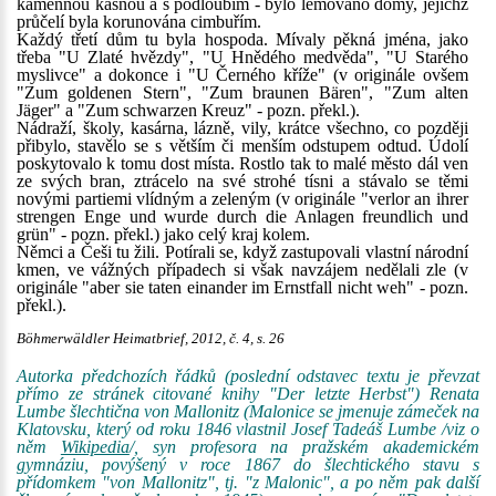
kamennou kašnou a s podloubím - bylo lemováno domy, jejichž
průčelí byla korunována cimbuřím.
Každý třetí dům tu byla hospoda. Mívaly pěkná jména, jako
třeba "U Zlaté hvězdy", "U Hnědého medvěda", "U Starého
myslivce" a dokonce i "U Černého kříže" (v originále ovšem
"Zum goldenen Stern", "Zum braunen Bären", "Zum alten
Jäger" a "Zum schwarzen Kreuz" - pozn. překl.).
Nádraží, školy, kasárna, lázně, vily, krátce všechno, co později
přibylo, stavělo se s větším či menším odstupem odtud. Údolí
poskytovalo k tomu dost místa. Rostlo tak to malé město dál ven
ze svých bran, ztrácelo na své strohé tísni a stávalo se těmi
novými partiemi vlídným a zeleným (v originále "verlor an ihrer
strengen Enge und wurde durch die Anlagen freundlich und
grün" - pozn. překl.) jako celý kraj kolem.
Němci a Češi tu žili. Potírali se, když zastupovali vlastní národní
kmen, ve vážných případech si však navzájem nedělali zle (v
originále "aber sie taten einander im Ernstfall nicht weh" - pozn.
překl.).
Böhmerwäldler Heimatbrief, 2012, č. 4, s. 26
Autorka předchozích řádků (poslední odstavec textu je převzat
přímo ze stránek citované knihy "Der letzte Herbst") Renata
Lumbe šlechtična von Mallonitz (Malonice se jmenuje zámeček na
Klatovsku, který od roku 1846 vlastnil Josef Tadeáš Lumbe /viz o
něm
Wikipedia
/, syn profesora na pražském akademickém
gymnáziu, povýšený v roce 1867 do šlechtického stavu s
přídomkem "von Mallonitz", tj. "z Malonic", a po něm pak další