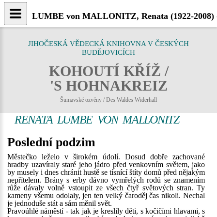
LUMBE von MALLONITZ, Renata (1922-2008) - 
JIHOČESKÁ VĚDECKÁ KNIHOVNA V ČESKÝCH
BUDĚJOVICÍCH
KOHOUTÍ KŘÍŽ /
'S HOHNAKREIZ
Šumavské ozvěny / Des Waldes Widerhall
RENATA LUMBE VON MALLONITZ
Poslední podzim
Městečko leželo v širokém údolí. Dosud dobře zachované
hradby uzavíraly staré jeho jádro před venkovním světem, jako
by musely i dnes chránit hustě se tísnící štíty domů před nějakým
nepřítelem. Brány s erby dávno vymřelých rodů se znamením
růže dávaly volně vstoupit ze všech čtyř světových stran. Ty
kameny všemu odolaly, jen ten velký čaroděj čas nikoli. Nechal
je jednoduše stát a sám měnil svět.
Pravoúhlé náměstí - tak jak je kreslily děti, s kočičími hlavami, s