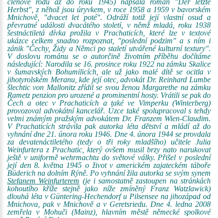
členové rodu až do roku 1945) napsala román "Der letzte
Herbst", z něhož jsou úryvkem, v roce 1958 a 1959 v bavorském
Mnichově, "dvacet let poté". Odráží totiž její vlastní osud a
převratné události dvacátého století, v němž mladá, roku 1938
šestnáctiletá dívka prožila v Prachaticích, které lze v textové
ukázce celkem snadno rozpoznat, "poslední podzim" a s ním i
zánik "Čechy, Židy a Němci po staletí utvářené kulturní textury".
V doslovu románu se o autorčině životním příběhu dočítáme
následující: Narodila se 16. prosince roku 1922 na zámku Skalice
v šumavských Bohumilicích, ale už jako malé dítě se ocitla v
jihotyrolském Meranu, kde její otec, advokát Dr. Reinhard Lumbe
šlechtic von Mallonitz zřídil se svou ženou Margarethe na zámku
Rametz penzion pro urozené a prominentní hosty. Vrátili se pak do
Čech a otec v Prachaticích a také ve Vimperku (Winterberg)
provozoval advokátní kancelář. Úzce také spolupracoval s tehdy
velmi známým pražským advokátem Dr. Franzem Wien-Claudim.
V Prachaticích strávila pak autorka léta dětství a mládí až do
vyhnání dne 21. února roku 1946. Dne 4. února 1944 se provdala
za devatenáctiletého (tedy o tři roky mladšího) učitele Julia
Weinfurtera z Prachatic, který ovšem musil brzy nato narukovat
ještě v uniformě wehrmachtu do světové války. Přišel v poslední
její den 8. května 1945 o život v americkém zajateckém táboře
Büderich na dolním Rýně. Po vyhnání žila autorka se svým synem
Stefanem Weinfurterem
(je i samostatně zastoupen na stránkách
kohoutího kříže stejně jako níže zmíněný Franz Watzlawick)
dlouhá léta v Güntering-Hechendorf u Pilsensee na jihozápad od
Mnichova, pak v Mnichově a v Geretsriedu. Dne 4. ledna 2008
zemřela v Mohuči (Mainz), hlavním městě německé spolkové