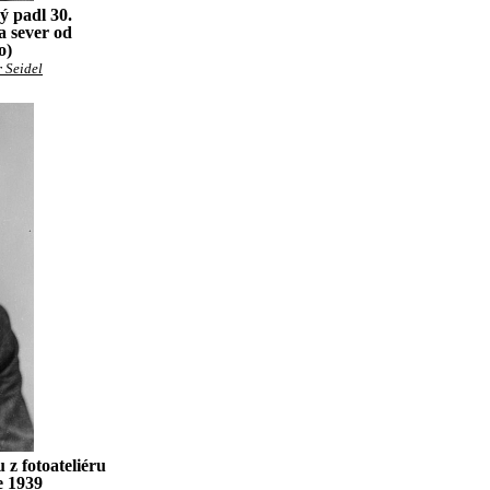
ý padl 30.
a sever od
o)
 Seidel
 z fotoateliéru
e 1939