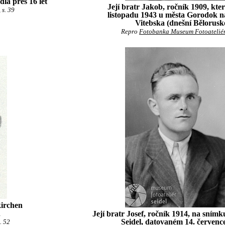
la přes 16 let
Její bratr Jakob, ročník 1909, kter
 s. 39
listopadu 1943 u města Gorodok n
Vitebska (dnešní Bělorusk
Repro
Fotobanka Museum Fotoateliér
kirchen
h
Její bratr Josef, ročník 1914, na snímku
Seidel
, datovaném 14. červenc
. 52