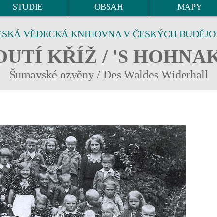
STUDIE
OBSAH
MAPY
ESKÁ VĚDECKÁ KNIHOVNA V ČESKÝCH BUDĚJO
UTÍ KŘÍŽ / 'S HOHNA
Šumavské ozvěny / Des Waldes Widerhall