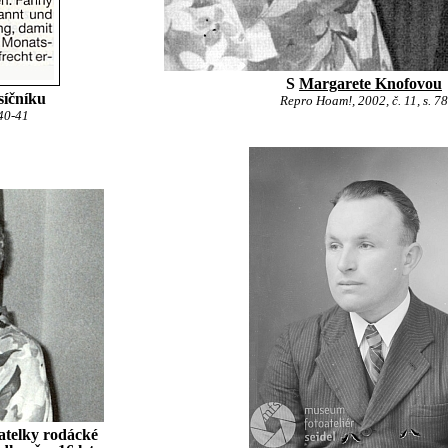
S
Margarete Knofovou
síčníku
Repro Hoam!, 2002, č. 11, s. 78
 40-41
atelky rodácké