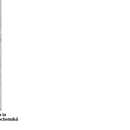
 ta
ochotníků