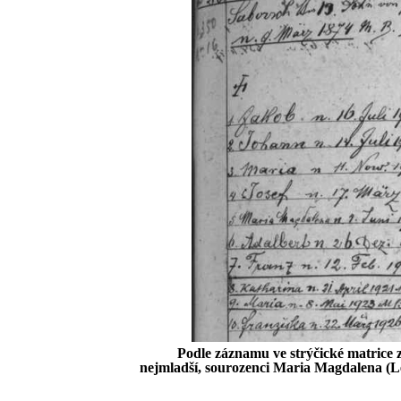
Podle záznamu ve strýčické matrice z
nejmladší, sourozenci Maria Magdalena (Le