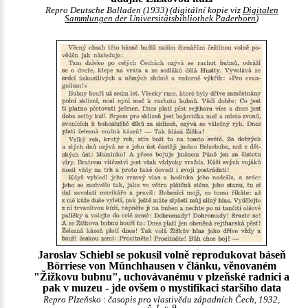
Repro Deutsche Balladen (1933) (digitální kopie viz
Digitalen
Sammlungen der Universitätsbibliothek Paderborn
)
Jaroslav Schiebl se pokusil volně reprodukovat báseň
Börriese von Münchhausen v článku, věnovaném
"Žižkovu bubnu", uchovávanému v plzeňské radnici a
pak v muzeu - jde ovšem o mystifikaci staršího data
Repro Plzeňsko : časopis pro vlastivědu západních Čech, 1932,