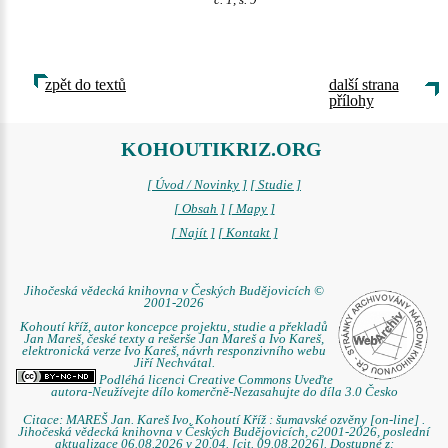
č. 1, s. 9
zpět do textů
další strana
přílohy
KOHOUTIKRIZ.ORG
[ Úvod / Novinky ]
[ Studie ]
[ Obsah ]
[ Mapy ]
[ Najít ]
[ Kontakt ]
Jihočeská vědecká knihovna v Českých Budějovicích ©
2001-2026
Kohoutí kříž, autor koncepce projektu, studie a překladů
Jan Mareš, české texty a rešerše Jan Mareš a Ivo Kareš,
elektronická verze Ivo Kareš, návrh responzivního webu
Jiří Nechvátal.
Podléhá licenci Creative Commons Uveďte
autora-Neužívejte dílo komerčně-Nezasahujte do díla 3.0 Česko
Citace: MAREŠ Jan. Kareš Ivo. Kohoutí Kříž : šumavské ozvěny [on-line] .
Jihočeská vědecká knihovna v Českých Budějovicích, c2001-2026, poslední
aktualizace 06.08.2026 v 20.04. [cit. 09.08.2026]. Dostupné z: