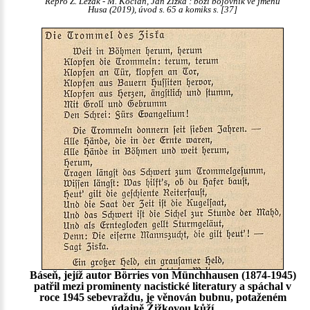
Repro Z. Ležák - M. Kocián, Jan Žižka : boží bojovník ve jménu
Husa (2019), úvod s. 65 a komiks s. [37]
Báseň, jejíž autor Börries von Münchhausen (1874-1945)
patřil mezi prominenty nacistické literatury a spáchal v
roce 1945 sebevraždu, je věnován bubnu, potaženém
údajně Žižkovou kůží