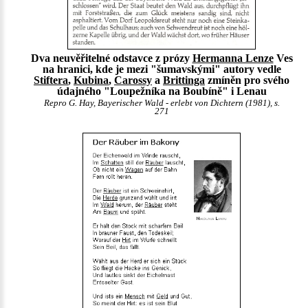
Dva neuvěřitelné odstavce z prózy
Hermanna Lenze
Ves
na hranici, kde je mezi "šumavskými" autory vedle
Stiftera
,
Kubina
,
Carossy
a
Brittinga
zmíněn pro svého
údajného "Loupežníka na Boubíně" i Lenau
Repro G. Hay, Bayerischer Wald - erlebt von Dichtern (1981), s.
271