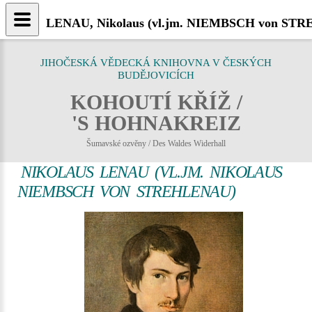
LENAU, Nikolaus (vl.jm. NIEMBSCH von STREHL
JIHOČESKÁ VĚDECKÁ KNIHOVNA V ČESKÝCH
BUDĚJOVICÍCH
KOHOUTÍ KŘÍŽ /
'S HOHNAKREIZ
Šumavské ozvěny / Des Waldes Widerhall
NIKOLAUS LENAU (VL.JM. NIKOLAUS
NIEMBSCH VON STREHLENAU)