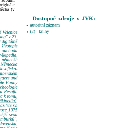
 subtilní
riginále
těcha (v
Dostupné zdroje v JVK:
autoritní záznam
(2) - knihy
é Velenice
ung" z 23.
 digitálně
životopis
o odchodu
Wikipedia
,
o německé
o Německa
losoficko-
emberském
ergers und
rále Panny
rcheologie
ta Resafa.
a k tomu,
ikipedia
),
zilice sv.
 roce 1975
nější svou
cemburků",
lovenska,