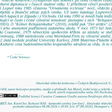
é vědecké konferenci (vystupovali tam dokonce po boku českého exul
turní diplomacie v časech studené války. U příležitosti výročí povále
l Legner roku 1985 výstavou "Ornamenta ecclesiae" nový, vědecky 
bjektů a finanční zdroje jejich vzniku. Už samy katalogy Legnerový
ích kapacit ze Západu i z Východu. Od roku 1990 se množí řada knižní
kající se často i české výtvarné minulosti: jmenujme z nich "Reliquie
03), či "Kölner Reliquienkultur" (2010), zvláště pak "Der artifex" (2
jící jeho anonymní podřízenost zadanému úkolu. V roce 1973 byl Ant
 la Couronne, 1979 německým spolkovým křížem za zásluhy se stu
mbourg, 1988 následovala cena Wormland-Preis za výtvarné umění,
92 zlatá medaile pražské Univerzity Karlovy, 2008 Maternus-Plakette 
 Kulturní cena Sudetoněmeckého krajanského sdružení za vědu. Je to 
- - - - -
* České Velenice
Jihočeská vědecká knihovna v Českých Budějovicích ©
 kříž, autor koncepce projektu, studie a překladů Jan Mareš, české texty a rešerše 
Kareš, návrh responzivního webu Jiří Nechváta
Podléhá licenci Creative Commons Uveďte autora-Neužívejte dílo k
REŠ Jan. Kareš Ivo. Kohoutí Kříž : šumavské ozvěny [on-line] . Jihočeská vědeck
poslední aktualizace 06.08.2026 v 20.04. [cit. 07.08.2026]. Dostupné z: