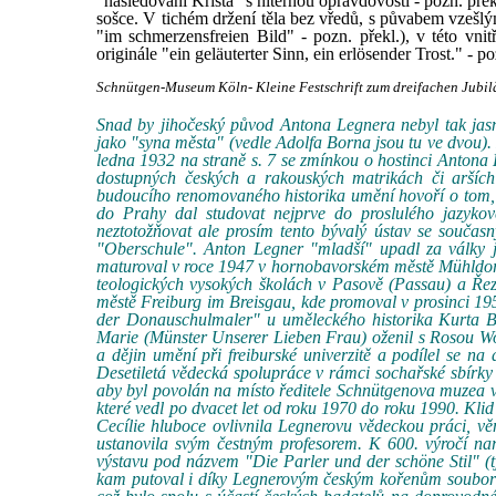
"následování Krista" s niternou opravdovostí - pozn. přek
sošce. V tichém držení těla bez vředů, s půvabem vzešl
"im schmerzensfreien Bild" - pozn. překl.), v této vni
originále "ein geläuterter Sinn, ein erlösender Trost." - po
Schnütgen-Museum Köln- Kleine Festschrift zum dreifachen Jubilä
Snad by jihočeský původ Antona Legnera nebyl tak jasn
jako "syna města" (vedle Adolfa Borna jsou tu ve dvou). 
ledna 1932 na straně s. 7 se zmínkou o hostinci Antona 
dostupných českých a rakouských matrikách či arších 
budoucího renomovaného historika umění hovoří o tom,
do Prahy dal studovat nejprve do proslulého jazyko
neztotožňovat ale prosím tento bývalý ústav se souča
"Oberschule". Anton Legner "mladší" upadl za války 
maturoval v roce 1947 v hornobavorském městě Mühldorf 
teologických vysokých školách v Pasově (Passau) a Ře
městě Freiburg im Breisgau, kde promoval v prosinci 195
der Donauschulmaler" u uměleckého historika Kurta 
Marie (Münster Unserer Lieben Frau) oženil s Rosou Wol
a dějin umění při freiburské univerzitě a podílel se n
Desetiletá vědecká spolupráce v rámci sochařské sbír
aby byl povolán na místo ředitele Schnütgenova muzea 
které vedl po dvacet let od roku 1970 do roku 1990. Klid
Cecílie hluboce ovlivnila Legnerovu vědeckou práci, v
ustanovila svým čestným profesorem. K 600. výročí nar
výstavu pod názvem "Die Parler und der schöne Stil" (
kam putoval i díky Legnerovým českým kořenům soubor 