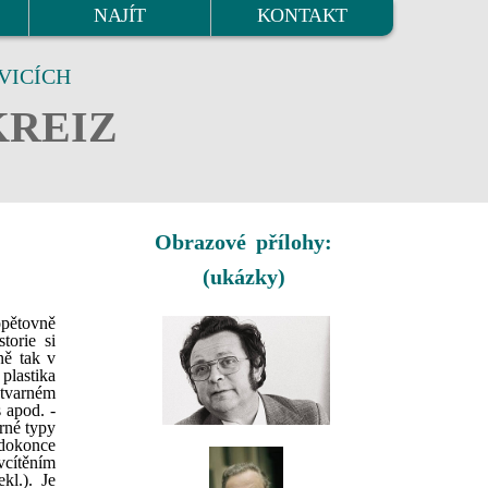
NAJÍT
KONTAKT
VICÍCH
KREIZ
Obrazové přílohy:
(ukázky)
opětovně
torie si
ně tak v
plastika
ýtvarném
 apod. -
arné typy
 dokonce
vcítěním
kl.). Je