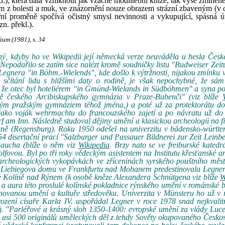
l.), která dala vzniknout jak vzácné modlitební knize, tak výše zmíněné
ým z bolesti a muk, ve znázornění nouze obrazem strázní zbaveným (v o
třní proměně spočívá očistný smysl nevinnosti a vykupující, spásná ú
zn. překl.).
um (1981), s. 34
ý, kdyby ho ve Wikipedii její německá verze neuváděla u hesla Česk
Nepodařilo se zatím sice nalézt kromě soudničky listu "Budweiser Zeit
Legnera "in Böhm.-Wielends", kde došlo k výtržnosti, nijakou zmínku v
sčítání lidu s bližšími daty o rodině, je však nepochybné, že sám 
 že otec byl hoteliérem "in Gmünd-Wielands in Südböhmen" a syna p
vě českého Arcibiskupského gymnázia v Praze-Bubenči" (viz blíže
sným pražským gymnáziem téhož jména,) a poté už za protektorátu d
jako voják wehrmachtu do francouzského zajetí a po návratu už d
am Inn. Následně studoval dějiny umění a klasickou archeologii na fi
zně (Regensburg). Roku 1950 odešel na univerzitu v bádensko-württ
4 disertační prací "Salzburger und Passauer Bildnerei zur Zeit Leinb
Baucha (blíže o něm viz
Wikipedia
. Brzy nato se ve freiburské kated
fovou. Byl po tři roky vědeckým asistentem na Institutu křesťanské a
a archeologických vykopávkách ve zříceninách syrského pouštního měs
ky Liebiegova domu ve Frankfurtu nad Mohanem predestinovala Legner
v Kolíně nad Rýnem (k osobě kněze Alexandera Schnütgena viz blíže
W
 a aura této proslulé kolínské pokladnice rýnského umění v románské ba
ěnovanou umění a kultuře středověku. Univerzita v Münsteru ho už v
ození císaře Karla IV. uspořádal Legner v roce 1978 snad nejkvalit
tj. "Parléřové a krásný sloh 1350-1400: evropské umění za vlády Lu
asi 500 originálů uměleckých děl z tehdy Sověty okupovaného Českos