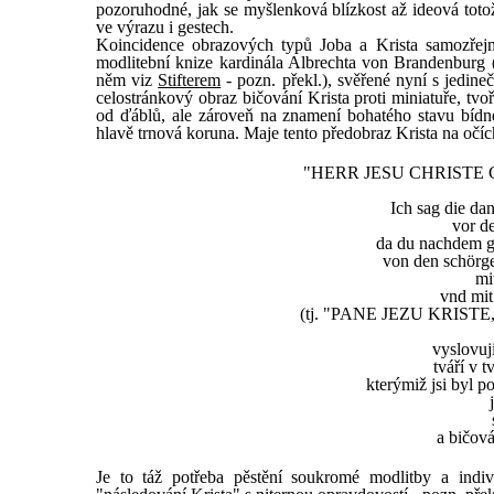
pozoruhodné, jak se myšlenková blízkost až ideová totožn
ve výrazu i gestech.
Koincidence obrazových typů Joba a Krista samozřejmě
modlitební knize kardinála Albrechta von Brandenburg (
něm viz
Stifterem
- pozn. překl.), svěřené nyní s jedi
celostránkový obraz bičování Krista proti miniatuře, tvo
od ďáblů, ale zároveň na znamení bohatého stavu bídné
hlavě trnová koruna. Maje tento předobraz Krista na očích
"HERR JESU CHRISTE
Ich sag die d
vor d
da du nachdem gr
von den schörge
mi
vnd mit 
(tj. "PANE JEZU KRIS
vyslovuj
tváří v
kterýmiž jsi byl p
a bičová
Je to táž potřeba pěstění soukromé modlitby a indiv