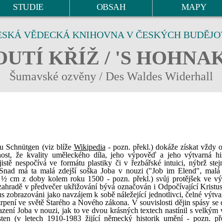
STUDIE
OBSAH
MAPY
ESKÁ VĚDECKÁ KNIHOVNA V ČESKÝCH BUDĚJO
UTÍ KŘÍŽ / 'S HOHNA
Šumavské ozvěny / Des Waldes Widerhall
eu Schnütgen (viz blíže
Wikipedia
- pozn. překl.) dokáže získat vždy 
nost, že kvality uměleckého díla, jeho výpověď a jeho výtvarná his
istě nespočívá ve formátu plastiky či v řezbářské intuici, nýbrž stej
. Snad má ta malá zdejší soška Joba v nouzi ("Job im Elend", malá 
 ½ cm z doby kolem roku 1500 - pozn. překl.) svůj protějšek ve v
ahradě v předvečer ukřižování bývá označován i Odpočívající Kristus
us zobrazováni jako navzájem k sobě náležející jednotlivci, čelné výtv
trpení ve světě Starého a Nového zákona. V souvislosti dějin spásy se
azení Joba v nouzi, jak to ve dvou krásných textech nastínil s velkým 
en (v letech 1910-1983 žijící německý historik umění - pozn. pře