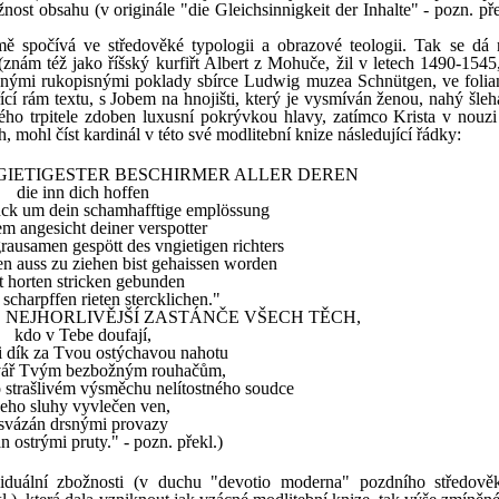
ost obsahu (v originále "die Gleichsinnigkeit der Inhalte" - pozn. pře
 spočívá ve středověké typologii a obrazové teologii. Tak se dá n
znám též jako říšský kurfiřt Albert z Mohuče, žil v letech 1490-1545,
nečnými rukopisnými poklady sbírce Ludwig muzea Schnütgen, ve folia
řící rám textu, s Jobem na hnojišti, který je vysmíván ženou, nahý šle
ho trpitele zdoben luxusní pokrývkou hlavy, zatímco Krista v nouzi 
, mohl číst kardinál v této své modlitební knize následující řádky:
 GIETIGESTER BESCHIRMER ALLER DEREN
die inn dich hoffen
anck um dein schamhafftige emplössung
em angesicht deiner verspotter
ausamen gespött des vngietigen richters
n auss zu ziehen bist gehaissen worden
t horten stricken gebunden
scharpffen rieten stercklichen."
TE, NEJHORLIVĚJŠÍ ZASTÁNČE VŠECH TĚCH,
kdo v Tebe doufají,
i dík za Tvou ostýchavou nahotu
 tvář Tvým bezbožným rouhačům,
o strašlivém výsměchu nelítostného soudce
jeho sluhy vyvlečen ven,
svázán drsnými provazy
n ostrými pruty." - pozn. překl.)
iduální zbožnosti (v duchu "devotio moderna" pozdního středověk