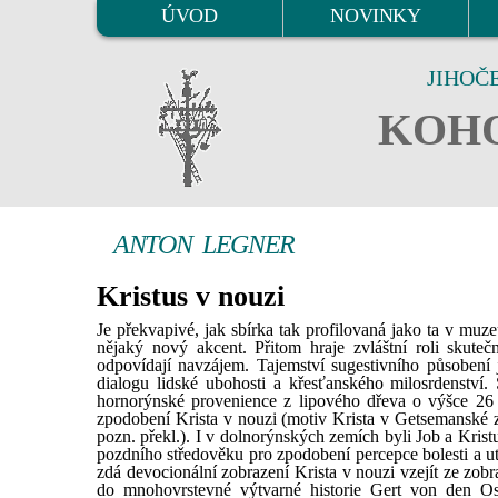
ÚVOD
NOVINKY
JIHOČ
KOHO
ANTON LEGNER
Kristus v nouzi
Je překvapivé, jak sbírka tak profilovaná jako ta v muz
nějaký nový akcent. Přitom hraje zvláštní roli skuteč
odpovídají navzájem. Tajemství sugestivního působení j
dialogu lidské ubohosti a křesťanského milosrdenství
hornorýnské provenience z lipového dřeva o výšce 26
zpodobení Krista v nouzi (motiv Krista v Getsemanské z
pozn. překl.). I v dolnorýnských zemích byli Job a Krist
pozdního středověku pro zpodobení percepce bolesti a u
zdá devocionální zobrazení Krista v nouzi vzejít ze zobr
do mnohovrstevné výtvarné historie Gert von den Ost