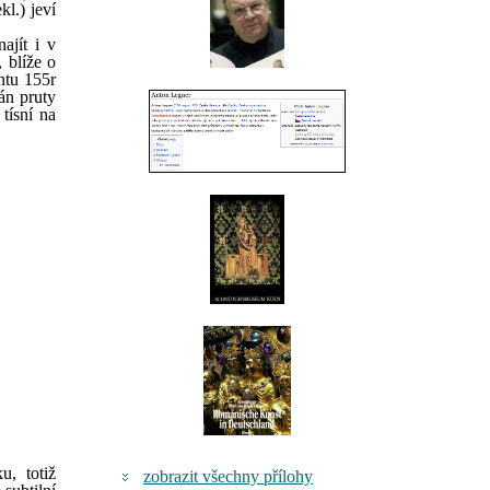
kl.) jeví
ajít i v
 blíže o
ntu 155r
hán pruty
tísní na
u, totiž
zobrazit všechny přílohy