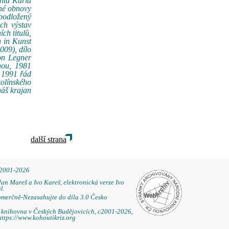
anta Karla
čné obnovy
podložený
ch výstav
ch titulů,
n in Kunst
009), dílo
on Legner
hou, 1981
 1991 řád
kolínského
náš krajan
další strana
 2001-2026
Jan Mareš a Ivo Kareš, elektronická verze Ivo
l.
omerčně-Nezasahujte do díla 3.0 Česko
á knihovna v Českých Budějovicích, c2001-2026,
https://www.kohoutikriz.org