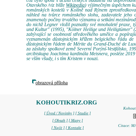
což bylo spolu s účastí českých badatelů na doprovodn
Otavského /viz blíže
Wikipedia
) výjimečným úspěchem kul
románských kostelů v Kolíně nad Rýnem zprostředkova
náhled na tvůrce románského slohu, zadavatele jeho o
znamenaly počiny trvalého významu a setkání mezinárodn
do nichž Legner vložil poznatky své mnohaleté praxe, tý
und Kultur" (1995), "Kölner Heilige und Heiligtümer" (20
zabývající se osobností středověkého umělce a popíra
vyznamenán důstojnickým křížem belgického řádu de
důstojnickým řádem de Mérite du Grand-Duché de Luxe
za zásluhy spolkové země Severní Porýní-Vestfálsko, 19
arcibiskupa Joachima kardinála Meisnera, posléze 2019
se vším všudy, i s tím Kristem v nouzi.
obrazová příloha
KOHOUTIKRIZ.ORG
Kohoutí
[ Úvod / Novinky ]
[ Studie ]
[ Obsah ]
[ Mapy ]
Citace: MA
[ Najít ]
[ Kontakt ]