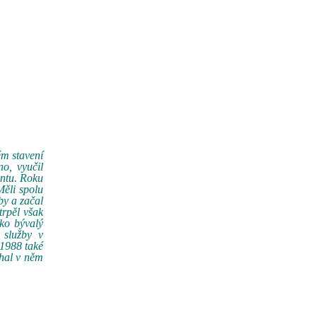
ém stavení
o, vyučil
ontu. Roku
Měli spolu
by a začal
trpěl však
ko bývalý
 služby v
 1988 také
chal v něm