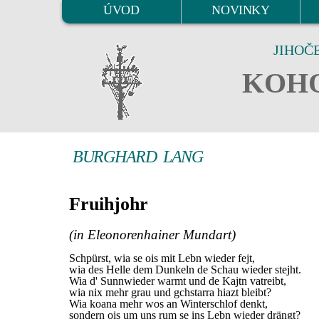
ÚVOD
NOVINKY
JIHOČ
KOHO
BURGHARD LANG
Fruihjohr
(in Eleonorenhainer Mundart)
Schpürst, wia se ois mit Lebn wieder fejt,
wia des Helle dem Dunkeln de Schau wieder stejht.
Wia d' Sunnwieder warmt und de Kajtn vatreibt,
wia nix mehr grau und gchstarra hiazt bleibt?
Wia koana mehr wos an Winterschlof denkt,
sondern ois um uns rum se ins Lebn wieder drängt?