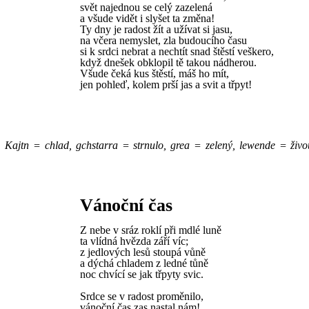
svět najednou se celý zazelená
a všude vidět i slyšet ta změna!
Ty dny je radost žít a užívat si jasu,
na včera nemyslet, zla budoucího času
si k srdci nebrat a nechtít snad štěstí veškero,
když dnešek obklopil tě takou nádherou.
Všude čeká kus štěstí, máš ho mít,
jen pohleď, kolem prší jas a svit a třpyt!
á, Kajtn = chlad, gchstarra = strnulo, grea = zelený, lewende = živo
Vánoční čas
Z nebe v sráz roklí při mdlé luně
ta vlídná hvězda září víc;
z jedlových lesů stoupá vůně
a dýchá chladem z ledné tůně
noc chvící se jak třpyty svic.
Srdce se v radost proměnilo,
vánoční čas zas nastal nám!