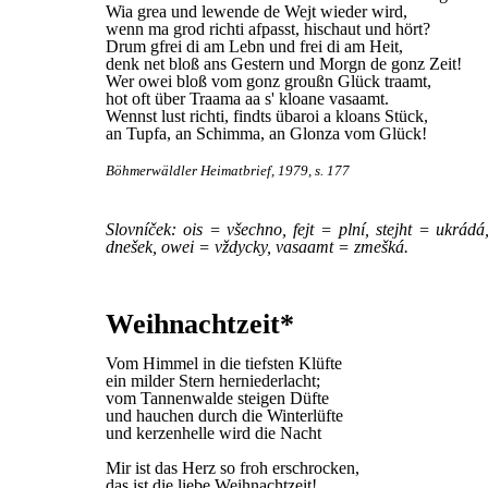
Wia grea und lewende de Wejt wieder wird,
wenn ma grod richti afpasst, hischaut und hört?
Drum gfrei di am Lebn und frei di am Heit,
denk net bloß ans Gestern und Morgn de gonz Zeit!
Wer owei bloß vom gonz groußn Glück traamt,
hot oft über Traama aa s' kloane vasaamt.
Wennst lust richti, findts übaroi a kloans Stück,
an Tupfa, an Schimma, an Glonza vom Glück!
Böhmerwäldler Heimatbrief, 1979, s. 177
Slovníček: ois = všechno, fejt = plní, stejht = ukrád
dnešek, owei = vždycky, vasaamt = zmešká.
Weihnachtzeit*
Vom Himmel in die tiefsten Klüfte
ein milder Stern herniederlacht;
vom Tannenwalde steigen Düfte
und hauchen durch die Winterlüfte
und kerzenhelle wird die Nacht
Mir ist das Herz so froh erschrocken,
das ist die liebe Weihnachtzeit!