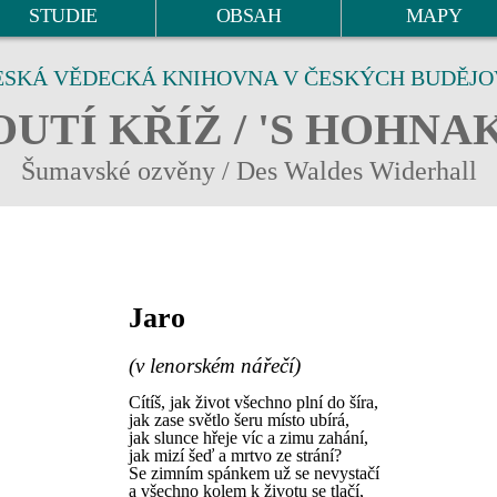
STUDIE
OBSAH
MAPY
ESKÁ VĚDECKÁ KNIHOVNA V ČESKÝCH BUDĚJO
UTÍ KŘÍŽ / 'S HOHNA
Šumavské ozvěny / Des Waldes Widerhall
Jaro
(v lenorském nářečí)
Cítíš, jak život všechno plní do šíra,
jak zase světlo šeru místo ubírá,
jak slunce hřeje víc a zimu zahání,
jak mizí šeď a mrtvo ze strání?
Se zimním spánkem už se nevystačí
a všechno kolem k životu se tlačí,