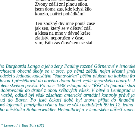
Zvony zdáli zní plnou silou,
jsem doma zas, kde kdysi žilo
kouzlo, patřící pohádkám!
Ten zbožný div mne poutá zase
jak sen, který se v dětství zdál
a klesá na mne v dávné kráse,
zlatistý, neporušen v čase,
vím, Bůh zas člověkem se stal.
jčího Burgharda Langa a jeho ženy Pauliny rozené Görnerové v lenorsk
hození obecné školy se u otce, po němž zdědil nejen křestní jmén
 odešel s jednadevadesátým "šumavským" pěším plukem na italskou fr
blovou i přestěhoval do nového domu hned vedle lenorského nádraží. 
o kolem skvělou pověst. Po roce 1938 vstoupil už v "Říši" do finanční služ
 dobrovolník do druhé z obou světových válek. V bitvě o Leningrad u
é vazbě, odkud byl však zásahem americké armádní kontroly právě ja
ud do Bavor. Po jisté čekací době byl znovu přijat do finanční
ý tajemník penzijního věku a kde ve věku nedožitých 89 let 12. ledna
kého měsíčníku Böhmerwäldler Heimatbrief a v lenorském nářečí zane
- - - - -
* Lenora / † Bad Tölz (BY)