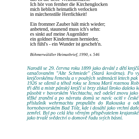
Ich hör von fernher die Kirchenglocken
mich lieblich heimatlich verlocken
in märchenstille Herrlichkeit!
Ein frommer Zauber hält mich wieder;
anbetend, staunend muss ich's sehn:
es sinkt auf meine Augenlider
ein goldner Kindertraum hernieder,
ich fühl's - ein Wunder ist gescheh'n.
Böhmerwäldler Heimatbrief, 1990, s. 546
Narodil se 29. června roku 1899 jako deváté z dětí kre
označovaném "Alte Schmiede" (Stará kovárna). Po vyc
krejčovskému řemeslu a v pouhých sedmnácti letech pak
1926 se oženil a téhož roku se ženou Marií rozenou Ro
tři děti a mistr pánský krejčí si brzy získal široko dalek
působit v bavorském Viechtachu, než odešel znovu jako
těžké zranění a po návratu domů se navíc ocitl v česk
příslušník wehrmachtu propuštěn do Rakouska a odt
hornobavorském Bad Tölz, kde i dosáhl jako vrchní daňov
zemřel. Byl po celá léta věrným přispěvatelem krajans
jako trvalé svědectví o domově řadu svých básní.