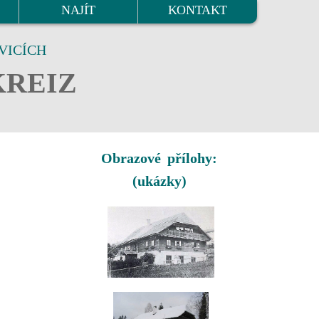
NAJÍT
KONTAKT
VICÍCH
KREIZ
Obrazové přílohy:
(ukázky)