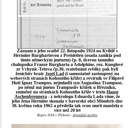
Záznam o jeho svatbě 22. listopadu 1924 na Kvildě s
Hermine Burghartovou z Preisleiten (osada zanikla pod
tímto německým jménem) čp. 8, dcerou tamního
chalupníka Franze Burgharta a Adolphine, roz. Knoglové
ze Vchynic-Tetova čp.30, svatebními svědky pak byli
ženichův bratr
Josef Lad
(i samostatně zastoupený na
webových stranách Kohoutího kříže) a revírník ve Filipově
Huti Ignaz Trampus, nejmladší syn Augustina Trampuse,
po němž má jméno Trampusův křížek u Březníku,
zmíněný na stránkách Kohoutího kříže v textu
Hanse
Aschenbrennera
- z nekrologu Eduarda Lada víme, že
jeho žena Hermine skonala v bavorské obci Mömbris dne
30. května roku 1962 a předešla tak svou smrtí manžela o
více než 20 let
Repro SOA v Třeboni -
digitální archiv