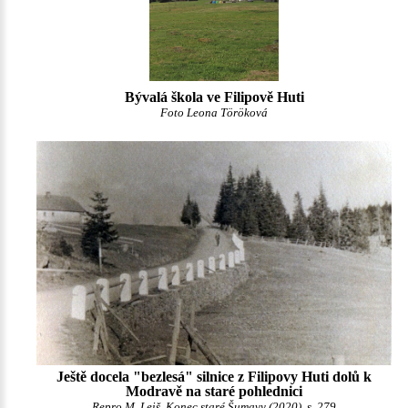
Bývalá škola ve Filipově Huti
Foto Leona Töröková
Ještě docela "bezlesá" silnice z Filipovy Huti dolů k
Modravě na staré pohlednici
Repro M. Leiš, Konec staré Šumavy (2020), s. 279