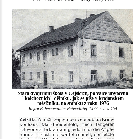
Stará dvojtřídní škola v Cejsicích, po válce ubytovna
"kolchozních" dělníků, jak se píše v krajanském
měsíčníku, na snímku z roku 1976
Repro Böhmerwäldler Heimatbrief, 1977, č. 5, s. 154