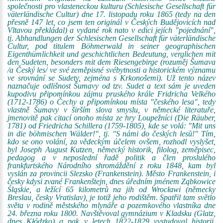
společnosti pro vlasteneckou kulturu (Schlesische Gesellschaft für
väterländische Cultur) dne 17. listopadu roku 1865 (tedy na den
přesně 147 let, co jsem ten originál v Českých Budějovicích nad
Vltavou překládal) a vydané rok nato v edici jejích "pojednání",
tj. Abhandlungen der Schlesischen Gesellschaft für väterländische
Cultur, pod titulem Böhmerwald in seiner geographischen
Eigenthümlichkeit und geschichtlichen Bedeutung, verglichen mit
den Sudeten, besonders mit dem Riesengebirge (rozuměj Šumava
/a Český les/ ve své zeměpisné svébytnosti a historickém významu
ve srovnání se Sudety, zejména s Krkonošemi). Už tento název
naznačuje odlišnost Šumavy od tzv. Sudet a text sám je uveden
kupodivu připomínkou zájmu pruského krále Fridricha Velkého
(1712-1786) o Čechy a připomínkou místa "českého lesa", tedy
vlastně Šumavy v širším slova smyslu, v německé literatuře,
jmenovitě pak citací onoho místa ze hry Loupežníci (Die Räuber,
1781) od Friedricha Schillera (1759-1805), kde se volá: "Mit uns
in die böhmischen Wälder!", tj. "S námi do českých lesů!" Tím,
kdo se ono volání, za vědeckým účelem ovšem, rozhodl vyslyšet,
byl Joseph August Kutzen, německý historik, filolog, zeměpisec,
pedagog a v neposlední řadě politik a člen proslulého
frankfurtského Národního shromáždění z roku 1848, kam byl
vyslán za provincii Slezsko (Frankenstein). Město Frankenstein, i
česky kdysi zvané Frankenštejn, dnes úředním jménem Ząbkowice
Śląskie, a ležící 65 kilometrů na jih od Wrocławi (německy
Breslau, česky Vratislav), je totiž jeho rodištěm. Spatřil tam světlo
světa v rodině městského mlynáře a pozemkového vlastníka dne
24. března roku 1800. Navštěvoval gymnázium v Kladsku (Glatz,
dnes Kłódzko) a pak v letech 1822-1829 vystudoval historii,