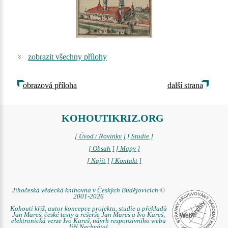
zobrazit všechny přílohy
obrazová příloha
další strana
KOHOUTIKRIZ.ORG
[ Úvod / Novinky ]
[ Studie ]
[ Obsah ]
[ Mapy ]
[ Najít ]
[ Kontakt ]
Jihočeská vědecká knihovna v Českých Budějovicích ©
2001-2026
Kohoutí kříž, autor koncepce projektu, studie a překladů
Jan Mareš, české texty a rešerše Jan Mareš a Ivo Kareš,
elektronická verze Ivo Kareš, návrh responzivního webu
Jiří Nechvátal.