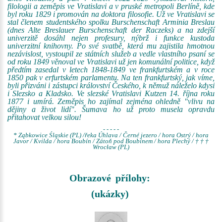
filologii a zeměpis ve Vratislavi a v pruské metropoli Berlíně, kde
byl roku 1829 i promován na doktora filosofie. Už ve Vratislavi se
stal členem studentského spolku Burschenschaft Arminia Breslau
(dnes Alte Breslauer Burschenschaft der Raczeks) a na zdejší
univerzitě dosáhl nejen profesury, nýbrž i funkce kustoda
univerzitní knihovny. Po své svatbě, která mu zajistila hmotnou
nezávislost, vystoupil ze státních služeb a vedle vlastního psaní se
od roku 1849 věnoval ve Vratislavi už jen komunální politice, když
předtím zasedal v letech 1848-1849 ve frankfurtském a v roce
1850 pak v erfurtském parlamentu. Na ten frankfurtský, jak víme,
byli přizváni i zástupci království Českého, k němuž náleželo kdysi
i Slezsko a Kladsko. Ve slezské Vratislavi Kutzen 14. října roku
1877 i umírá. Zeměpis ho zajímal zejména ohledně "vlivu na
dějiny a život lidí". Šumava ho už proto musela opravdu
přitahovat velkou silou!
- - - - -
* Ząbkowice Śląskie (PL) /řeka Úhlava / Černé jezero / hora Ostrý / hora
Javor / Kvilda / hora Boubín / Zátoň pod Boubínem / hora Plechý / † † †
Wrocław (PL)
Obrazové přílohy:
(ukázky)