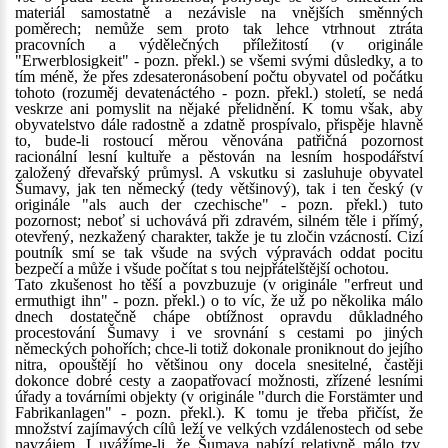
materiál samostatně a nezávisle na vnějších směnných
poměrech; nemůže sem proto tak lehce vtrhnout ztráta
pracovních a výdělečných příležitostí (v originále
"Erwerblosigkeit" - pozn. překl.) se všemi svými důsledky, a to
tím méně, že přes zdesateronásobení počtu obyvatel od počátku
tohoto (rozuměj devatenáctého - pozn. překl.) století, se nedá
veskrze ani pomyslit na nějaké přelidnění. K tomu však, aby
obyvatelstvo dále radostně a zdatně prospívalo, přispěje hlavně
to, bude-li rostoucí měrou věnována patřičná pozornost
racionální lesní kultuře a pěstován na lesním hospodářství
založený dřevařský průmysl. A vskutku si zasluhuje obyvatel
Šumavy, jak ten německý (tedy většinový), tak i ten český (v
originále "als auch der czechische" - pozn. překl.) tuto
pozornost; neboť si uchovává při zdravém, silném těle i přímý,
otevřený, nezkažený charakter, takže je tu zločin vzácností. Cizí
poutník smí se tak všude na svých výpravách oddat pocitu
bezpečí a může i všude počítat s tou nejpřátelštější ochotou.
Tato zkušenost ho těší a povzbuzuje (v originále "erfreut und
ermuthigt ihn" - pozn. překl.) o to víc, že už po několika málo
dnech dostatečně chápe obtížnost opravdu důkladného
procestování Šumavy i ve srovnání s cestami po jiných
německých pohořích; chce-li totiž dokonale proniknout do jejího
nitra, opouštějí ho většinou ony docela snesitelné, častěji
dokonce dobré cesty a zaopatřovací možnosti, zřízené lesními
úřady a továrními objekty (v originále "durch die Forstämter und
Fabrikanlagen" - pozn. překl.). K tomu je třeba přičíst, že
množství zajímavých cílů leží ve velkých vzdálenostech od sebe
navzájem. I uvážíme-li, že Šumava nabízí relativně málo tzv.