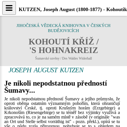
KUTZEN, Joseph August (1800-1877) - Kohoutik
JIHOČESKÁ VĚDECKÁ KNIHOVNA V ČESKÝCH
BUDĚJOVICÍCH
KOHOUTÍ KŘÍŽ /
'S HOHNAKREIZ
Šumavské ozvěny / Des Waldes Widerhall
JOSEPH AUGUST KUTZEN
Je nikoli nepodstatnou předností
Šumavy...
Je nikoli nepodstatnou předností Šumavy a jejího průmyslu, že
oproti oběma ostatním významným pohořím, která ohraničují
království České, tj. oproti Krušným horám (Erzgebirge) a
Krkonoším (Riesengebirge) se tu téměř bez výjimky využívá a
zpracovává to, co je na samém místě v zásobě (v originále "was
an Ort und Stelle selbst vorräthig ist" - pozn. překl.), opírá se tu
vše o půdu zcela přirozenou, pohybuje se to s ohledem na