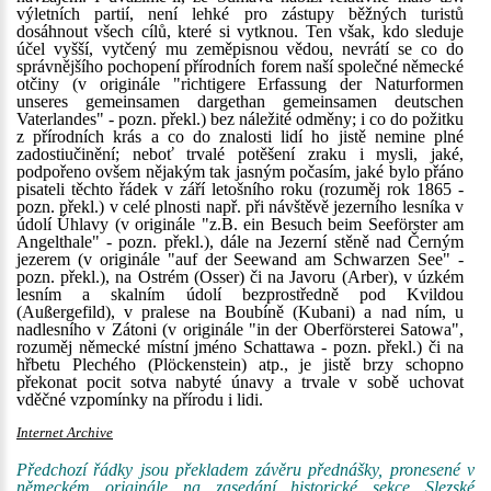
výletních partií, není lehké pro zástupy běžných turistů
dosáhnout všech cílů, které si vytknou. Ten však, kdo sleduje
účel vyšší, vytčený mu zeměpisnou vědou, nevrátí se co do
správnějšího pochopení přírodních forem naší společné německé
otčiny (v originále "richtigere Erfassung der Naturformen
unseres gemeinsamen dargethan gemeinsamen deutschen
Vaterlandes" - pozn. překl.) bez náležité odměny; i co do požitku
z přírodních krás a co do znalosti lidí ho jistě nemine plné
zadostiučinění; neboť trvalé potěšení zraku i mysli, jaké,
podpořeno ovšem nějakým tak jasným počasím, jaké bylo přáno
pisateli těchto řádek v září letošního roku (rozuměj rok 1865 -
pozn. překl.) v celé plnosti např. při návštěvě jezerního lesníka v
údolí Úhlavy (v originále "z.B. ein Besuch beim Seeförster am
Angelthale" - pozn. překl.), dále na Jezerní stěně nad Černým
jezerem (v originále "auf der Seewand am Schwarzen See" -
pozn. překl.), na Ostrém (Osser) či na Javoru (Arber), v úzkém
lesním a skalním údolí bezprostředně pod Kvildou
(Außergefild), v pralese na Boubíně (Kubani) a nad ním, u
nadlesního v Zátoni (v originále "in der Oberförsterei Satowa",
rozuměj německé místní jméno Schattawa - pozn. překl.) či na
hřbetu Plechého (Plöckenstein) atp., je jistě brzy schopno
překonat pocit sotva nabyté únavy a trvale v sobě uchovat
vděčné vzpomínky na přírodu i lidi.
Internet Archive
Předchozí řádky jsou překladem závěru přednášky, pronesené v
německém originále na zasedání historické sekce Slezské