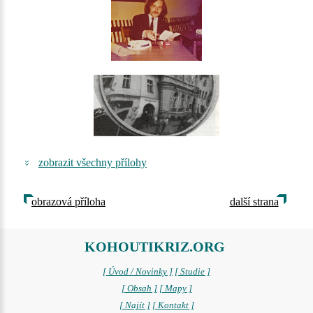
zobrazit všechny přílohy
obrazová příloha
další strana
KOHOUTIKRIZ.ORG
[ Úvod / Novinky ]
[ Studie ]
[ Obsah ]
[ Mapy ]
[ Najít ]
[ Kontakt ]