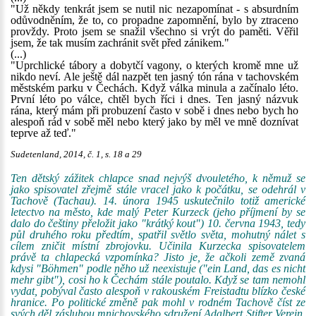
"Už někdy tenkrát jsem se nutil nic nezapomínat - s absurdním
odůvodněním, že to, co propadne zapomnění, bylo by ztraceno
provždy. Proto jsem se snažil všechno si vrýt do paměti. Věřil
jsem, že tak musím zachránit svět před zánikem."
(...)
"Uprchlické tábory a dobytčí vagony, o kterých kromě mne už
nikdo neví. Ale ještě dál nazpět ten jasný tón rána v tachovském
městském parku v Čechách. Když válka minula a začínalo léto.
První léto po válce, chtěl bych říci i dnes. Ten jasný názvuk
rána, který mám při probuzení často v sobě i dnes nebo bych ho
alespoň rád v sobě měl nebo který jako by měl ve mně doznívat
teprve až teď."
Sudetenland, 2014, č. 1, s. 18 a 29
Ten dětský zážitek chlapce snad nejvýš dvouletého, k němuž se
jako spisovatel zřejmě stále vracel jako k počátku, se odehrál v
Tachově (Tachau). 14. února 1945 uskutečnilo totiž americké
letectvo na město, kde malý Peter Kurzeck (jeho příjmení by se
dalo do češtiny přeložit jako "krátký kout") 10. června 1943, tedy
půl druhého roku předtím, spatřil světlo světa, mohutný nálet s
cílem zničit místní zbrojovku. Učinila Kurzecka spisovatelem
právě ta chlapecká vzpomínka? Jisto je, že ačkoli země zvaná
kdysi "Böhmen" podle něho už neexistuje ("ein Land, das es nicht
mehr gibt"), cosi ho k Čechám stále poutalo. Když se tam nemohl
vydat, pobýval často alespoň v rakouském Freistadtu blízko české
hranice. Po politické změně pak mohl v rodném Tachově číst ze
svých děl zásluhou mnichovského sdružení
Adalbert Stifter
Verein,