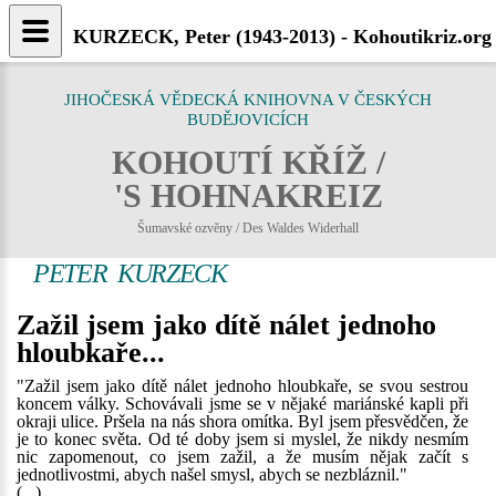
KURZECK, Peter (1943-2013) - Kohoutikriz.org
JIHOČESKÁ VĚDECKÁ KNIHOVNA V ČESKÝCH
BUDĚJOVICÍCH
KOHOUTÍ KŘÍŽ /
'S HOHNAKREIZ
Šumavské ozvěny / Des Waldes Widerhall
PETER KURZECK
Zažil jsem jako dítě nálet jednoho
hloubkaře...
"Zažil jsem jako dítě nálet jednoho hloubkaře, se svou sestrou
koncem války. Schovávali jsme se v nějaké mariánské kapli při
okraji ulice. Pršela na nás shora omítka. Byl jsem přesvědčen, že
je to konec světa. Od té doby jsem si myslel, že nikdy nesmím
nic zapomenout, co jsem zažil, a že musím nějak začít s
jednotlivostmi, abych našel smysl, abych se nezbláznil."
(...)