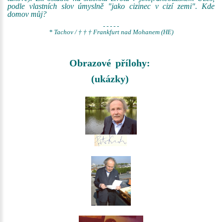
podle vlastních slov úmyslně "jako cizinec v cizí zemi". Kde
domov můj?
- - - - -
* Tachov / † † † Frankfurt nad Mohanem (HE)
Obrazové přílohy:
(ukázky)