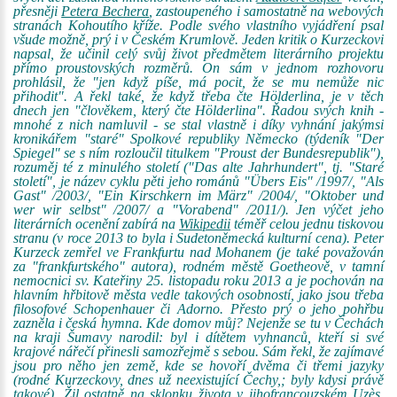
přesněji
Petera Bechera
, zastoupeného i samostatně na webových
stranách Kohoutího kříže. Podle svého vlastního vyjádření psal
všude možně, prý i v Českém Krumlově. Jeden kritik o Kurzeckovi
napsal, že učinil celý svůj život předmětem literárního projektu
přímo proustovských rozměrů. On sám v jednom rozhovoru
prohlásil, že "jen když píše, má pocit, že se mu nemůže nic
přihodit". A řekl také, že když třeba čte Hölderlina, je v těch
dnech jen "člověkem, který čte Hölderlina". Řadou svých knih -
mnohé z nich namluvil - se stal vlastně i díky vyhnání jakýmsi
kronikářem "staré" Spolkové republiky Německo (týdeník "Der
Spiegel" se s ním rozloučil titulkem "Proust der Bundesrepublik"),
rozuměj té z minulého století ("Das alte Jahrhundert", tj. "Staré
století", je název cyklu pěti jeho románů "Übers Eis" /1997/, "Als
Gast" /2003/, "Ein Kirschkern im März" /2004/, "Oktober und
wer wir selbst" /2007/ a "Vorabend" /2011/). Jen výčet jeho
literárních ocenění zabírá na
Wikipedii
téměř celou jednu tiskovou
stranu (v roce 2013 to byla i Sudetoněmecká kulturní cena). Peter
Kurzeck zemřel ve Frankfurtu nad Mohanem (je také považován
za "frankfurtského" autora), rodném městě Goetheově, v tamní
nemocnici sv. Kateřiny 25. listopadu roku 2013 a je pochován na
hlavním hřbitově města vedle takových osobností, jako jsou třeba
filosofové Schopenhauer či Adorno. Přesto prý o jeho pohřbu
zazněla i česká hymna. Kde domov můj? Nejenže se tu v Čechách
na kraji Šumavy narodil: byl i dítětem vyhnanců, kteří si své
krajové nářečí přinesli samozřejmě s sebou. Sám řekl, že zajímavé
jsou pro něho jen země, kde se hovoří dvěma či třemi jazyky
(rodné Kurzeckovy, dnes už neexistující Čechy,; byly kdysi právě
takové). Žil ostatně na sklonku života v jihofrancouzském Uzès,