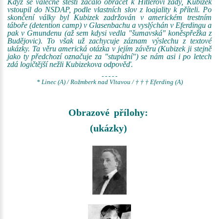
Když se válečné štěstí začalo obracet k Hitlerovi zády, Kubizek
vstoupil do NSDAP, podle vlastních slov z loajality k příteli. Po
skončení války byl Kubizek zadržován v americkém trestním
táboře (detention camp) v Glasenbachu a vyslýchán v Eferdingu a
pak v Gmundenu (až sem kdysi vedla "šumavská" koněspřežka z
Budějovic). To však už zachycuje záznam výslechu z textové
ukázky. Ta věru americká otázka v jejím závěru (Kubizek ji stejně
jako ty předchozí označuje za "stupidní") se nám asi i po letech
zdá logičtější nežli Kubizekova odpověď.
- - - - -
* Linec (A) / Rožmberk nad Vltavou / † † † Eferding (A)
Obrazové přílohy:
(ukázky)