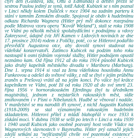
čtyři děti (Gustava, Idu, Ottu a Edmunda) a dětství přežil se
sestrou Paulou jediný ze synů, totiž Adolf. Kubizek se s ním poznal
v Linci někdy kolem Dušiček v roce 1904 na zadním parteru k
stání v tamním Zemském divadle. Spojoval je obdiv k hudebnímu
odkazu Richarda Wagnera (Hitler prý měl dokonce rozepsánu
podle Mistrova vzoru operu "Kovář Wieland"), stali se roku 1908
ve Vídni po několik měsíců spolubydlícími v podnájmu u vdovy
Zakreysové, údajně (viz Jiří Kamen v Lidových novinách ze dne
17. prosince 2014) rodem z Poličky, poté, co se Hitlerovi podařilo
přesvědčit Augustova otce, aby dovolil synovi studovat na
vídeňské konzervatoři. Zatímco Kubicek na podzim toho roku
nastoupil k osmi týdnům vojenské služby, Hitler podnájem opustil
neznámo kam. Od října 1912 až do roku 1914 působil Kubicek
jako druhý kapelník městského divadla v Mariboru (Marburg).
Dne 1. srpna 1914 si vzal za ženu vídeňskou houslistku Annu
Funkeovou a odešel do světové války, z níž se (byl v jejím průběhu
zraněn u Prešova) vrátil až na jejím konci. Po válce byl krátce
kapelníkem ve Vídni, poté žil od roku 1920 až do své smrti 23.
října 1956 v hornorakouském Eferdingu (byl tu úředníkem
magistrátu), jednom z nejstarších rakouských měst, sídle
zmiňovaném i v Písni o Nibelunzích. Hudbě se věnoval i nadále.
V manželství se mu narodili tři synové, z nichž Augustin Kubizek
(1918-2009) se stal významným rakouským hudebním
skladatelem. Hitlerovi přítel z mládí blahopřál v roce 1933 k
získání moci. V dubnu 1938 se sešli po letech v Linci a roku 1939
i 1940 usedl Kubicek jako osobně pozvaný host vedle Vůdce na
Wagnerových slavnostech v Bayreuthu. Hitler prý označil jejich
zdejší setkání za "nejšťastnější chvíle své pozemské existence".