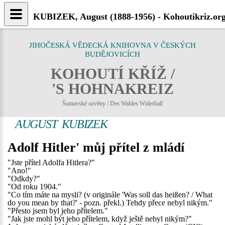
KUBIZEK, August (1888-1956) - Kohoutikriz.or
JIHOČESKÁ VĚDECKÁ KNIHOVNA V ČESKÝCH
BUDĚJOVICÍCH
KOHOUTÍ KŘÍŽ /
'S HOHNAKREIZ
Šumavské ozvěny / Des Waldes Widerhall
AUGUST KUBIZEK
Adolf Hitler' můj přítel z mládí
"Jste přítel Adolfa Hitlera?"
"Ano!"
"Odkdy?"
"Od roku 1904."
"Co tím máte na mysli? (v originále 'Was soll das heißen? / What
do you mean by that?' - pozn. překl.) Tehdy přece nebyl nikým."
"Přesto jsem byl jeho přítelem."
"Jak jste mohl být jeho přítelem, když ještě nebyl nikým?"