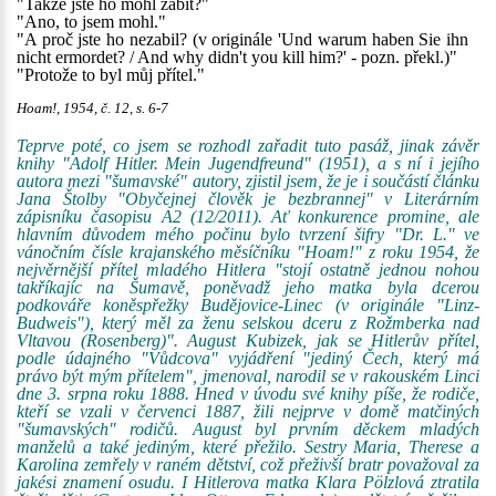
"Takže jste ho mohl zabít?"
"Ano, to jsem mohl."
"A proč jste ho nezabil? (v originále 'Und warum haben Sie ihn
nicht ermordet? / And why didn't you kill him?' - pozn. překl.)"
"Protože to byl můj přítel."
Hoam!, 1954, č. 12, s. 6-7
Teprve poté, co jsem se rozhodl zařadit tuto pasáž, jinak závěr
knihy "Adolf Hitler. Mein Jugendfreund" (1951), a s ní i jejího
autora mezi "šumavské" autory, zjistil jsem, že je i součástí článku
Jana Štolby "Obyčejnej člověk je bezbrannej" v Literárním
zápisníku časopisu A2 (12/2011). Ať konkurence promine, ale
hlavním důvodem mého počinu bylo tvrzení šifry "Dr. L." ve
vánočním čísle krajanského měsíčníku "Hoam!" z roku 1954, že
nejvěrnější přítel mladého Hitlera "stojí ostatně jednou nohou
takříkajíc na Šumavě, poněvadž jeho matka byla dcerou
podkováře koněspřežky Budějovice-Linec (v originále "Linz-
Budweis"), který měl za ženu selskou dceru z Rožmberka nad
Vltavou (Rosenberg)". August Kubizek, jak se Hitlerův přítel,
podle údajného "Vůdcova" vyjádření "jediný Čech, který má
právo být mým přítelem", jmenoval, narodil se v rakouském Linci
dne 3. srpna roku 1888. Hned v úvodu své knihy píše, že rodiče,
kteří se vzali v červenci 1887, žili nejprve v domě matčiných
"šumavských" rodičů. August byl prvním děckem mladých
manželů a také jediným, které přežilo. Sestry Maria, Therese a
Karolina zemřely v raném dětství, což přeživší bratr považoval za
jakési znamení osudu. I Hitlerova matka Klara Pölzlová ztratila