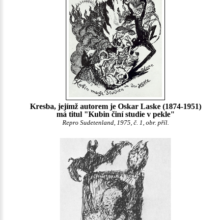
Kresba, jejímž autorem je Oskar Laske (1874-1951)
má titul "Kubin činí studie v pekle"
Repro Sudetenland, 1975, č. 1, obr. příl.