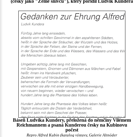
(česky jako "Země snivců"), který pořídil Ludvík Kundera
Báseň Ludvíka Kundery, přeložená do němčiny Vilémem
Reichmannem a psaná Kunderou česky na Kubinovu
počest
Repro Alfred Kubin (katalog výstavy, Galerie Altnöder