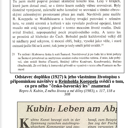
Odstavec doplňku (1927) k jeho vlastnímu životopisu s
připomínkou návštěvy u
Reinholda Koeppela
svědčí o tom,
co pro něho "česko-bavorský les" znamenal
Repro A. Kubin, Z mého života a mé dílny (1983), s. 117, 118 a
308