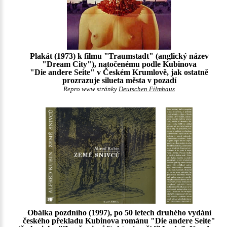
Plakát (1973) k filmu "Traumstadt" (anglický název
"Dream City"), natočenému podle Kubinova
"Die andere Seite" v Českém Krumlově, jak ostatně
prozrazuje silueta města v pozadí
Repro www stránky
Deutschen Filmhaus
Obálka pozdního (1997), po 50 letech druhého vydání
českého překladu Kubinova románu "Die andere Seite"