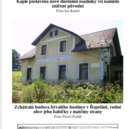
Kaple postavená nově dnešními osadníky vsi namísto
zničené původní
Foto Ivo Kareš
Zchátralá budova bývalého hostince v Řepešíně, rodné
obce jeho babičky z matčiny strany
Foto Pavel Polák