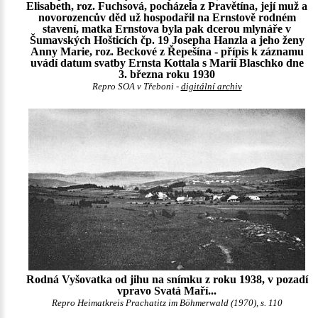
Elisabeth, roz. Fuchsová, pocházela z Pravětína, její muž a
novorozencův děd už hospodařil na Ernstově rodném
stavení, matka Ernstova byla pak dcerou mlynáře v
Šumavských Hošticích čp. 19 Josepha Hanzla a jeho ženy
Anny Marie, roz. Beckové z Řepešína - přípis k záznamu
uvádí datum svatby Ernsta Kottala s Marií Blaschko dne
3. března roku 1930
Repro SOA v Třeboni -
digitální archiv
Rodná Vyšovatka od jihu na snímku z roku 1938, v pozadí
vpravo Svatá Maří...
Repro Heimatkreis Prachatitz im Böhmerwald (1970), s. 110