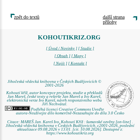
zpět do textů
další strana
přílohy
KOHOUTIKRIZ.ORG
[ Úvod / Novinky ]
[ Studie ]
[ Obsah ]
[ Mapy ]
[ Najít ]
[ Kontakt ]
Jihočeská vědecká knihovna v Českých Budějovicích ©
2001-2026
Kohoutí kříž, autor koncepce projektu, studie a překladů
Jan Mareš, české texty a rešerše Jan Mareš a Ivo Kareš,
elektronická verze Ivo Kareš, návrh responzivního webu
Jiří Nechvátal.
Podléhá licenci Creative Commons Uveďte
autora-Neužívejte dílo komerčně-Nezasahujte do díla 3.0 Česko
Citace: MAREŠ Jan. Kareš Ivo. Kohoutí Kříž : šumavské ozvěny [on-line] .
Jihočeská vědecká knihovna v Českých Budějovicích, c2001-2026, poslední
aktualizace 09.08.2026 v 13.01. [cit. 10.08.2026]. Dostupné z:
https://www.kohoutikriz.org