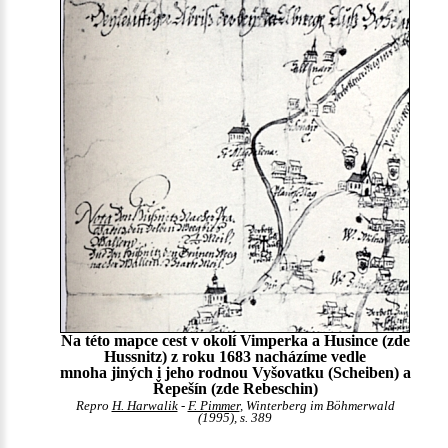
Na této mapce cest v okolí Vimperka a Husince (zde
Hussnitz) z roku 1683 nacházíme vedle
mnoha jiných i jeho rodnou Vyšovatku (Scheiben) a
Řepešín (zde Rebeschin)
Repro
H. Harwalik
-
F. Pimmer
, Winterberg im Böhmerwald
(1995), s. 389