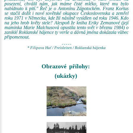
posezení, chválil nám, jak máme čisté mléko, které mu bylo
nabídnuto k pití." Řeč je o Antonínu Zápotockém. Franz Kortus
se stačil dožít i nové sovětské okupace Československa a zemřel
roku 1971 v Německu, kde žil násilně vysídlen od roku 1946. Kdo
na jeho hrob květy stele? Alespoň že kniha Eriky Zemanové (její
maminka Marie Malchusová opustila tento svět v březnu 1984) o
zaniklé Roklanské hájence ty verše a dávná jména dokázala vůbec
připomenout.
- - - - -
* Filipova Huť / Preisleiten / Roklanská hájenka
Obrazové přílohy:
(ukázky)