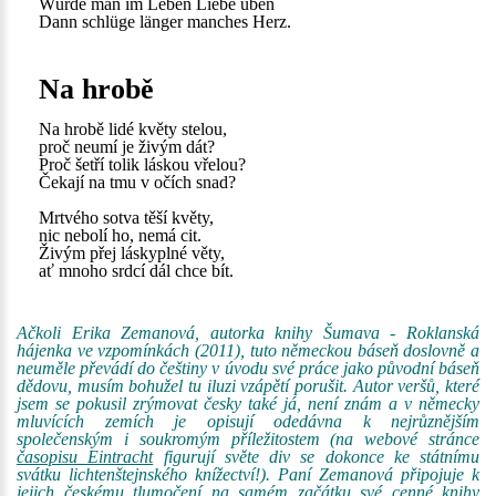
Würde man im Leben Liebe üben
Dann schlüge länger manches Herz.
Na hrobě
Na hrobě lidé květy stelou,
proč neumí je živým dát?
Proč šetří tolik láskou vřelou?
Čekají na tmu v očích snad?
Mrtvého sotva těší květy,
nic nebolí ho, nemá cit.
Živým přej láskyplné věty,
ať mnoho srdcí dál chce bít.
Ačkoli Erika Zemanová, autorka knihy Šumava - Roklanská
hájenka ve vzpomínkách (2011), tuto německou báseň doslovně a
neuměle převádí do češtiny v úvodu své práce jako původní báseň
dědovu, musím bohužel tu iluzi vzápětí porušit. Autor veršů, které
jsem se pokusil zrýmovat česky také já, není znám a v německy
mluvících zemích je opisují odedávna k nejrůznějším
společenským i soukromým příležitostem (na webové stránce
časopisu Eintracht
figurují světe div se dokonce ke státnímu
svátku lichtenštejnského knížectví!). Paní Zemanová připojuje k
jejich českému tlumočení na samém začátku své cenné knihy