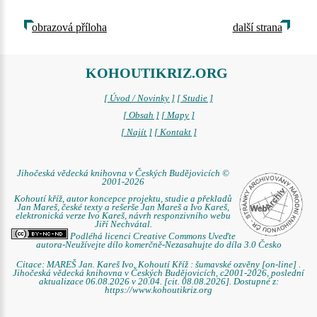
obrazová příloha
další strana
KOHOUTIKRIZ.ORG
[ Úvod / Novinky ]
[ Studie ]
[ Obsah ]
[ Mapy ]
[ Najít ]
[ Kontakt ]
Jihočeská vědecká knihovna v Českých Budějovicích ©
2001-2026
Kohoutí kříž, autor koncepce projektu, studie a překladů
Jan Mareš, české texty a rešerše Jan Mareš a Ivo Kareš,
elektronická verze Ivo Kareš, návrh responzivního webu
Jiří Nechvátal.
Podléhá licenci Creative Commons Uveďte
autora-Neužívejte dílo komerčně-Nezasahujte do díla 3.0 Česko
Citace: MAREŠ Jan. Kareš Ivo. Kohoutí Kříž : šumavské ozvěny [on-line] .
Jihočeská vědecká knihovna v Českých Budějovicích, c2001-2026, poslední
aktualizace 06.08.2026 v 20.04. [cit. 08.08.2026]. Dostupné z:
https://www.kohoutikriz.org