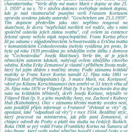
charakteristiku: "Verše dědy mé matce Marii v dopise ze dne 25.
3. 1959" a na s. 70 v závěru dokonce zveřejňuje snímek dopisu,
kde je nad vlastnoručně psanými verši Franzem Kortusem
opravdu uvedeno jakoby autorské: "Geschrieben am 25.3.1959".
Tím dopisem především jako otec nepřímo reagoval na
skutečnost, že dcera "nepřichází navštívit své rodiče, aby s nimi
společně oslavila jejich zlatou svatbu", což ovšem za existence
železné opony nebylo nijak nepochopitelné. Franz Kortus přece
žil po odsunu v západoněmeckém Schwarzwaldu a Eričina matka
v komunistickém Československu (nebyla vysídlena jen proto, že
byla od roku 1939 provdána po tehdejším svém útěku z domova
za "Čechoslováka" Josefa Malchuse). Verše tím, ať je jejich
německým autorem kdokoli, nabývají ovšem silnějšího citového
odstínu. Kniha Eriky Zemanové je vlastně i příběhem života muže,
který byl jejím dědem z matčiny strany. Podle záznamu kvildské
matriky se Franz Xaver Kortus narodil 12. října roku 1881 ve
Filipově Huti (Philippshütte) čp. 3 matce Marii, roz. Kortusové,
vdově po Kilianu Kerschbaumovi (ten zemřel ve 33 letech věku už
26. října roku 1876 ve Filipově Huti čp. 9 a byl pochován dva dny
nato na kvildském hřbitově), dceři Josefa Kortuse, mlynáře ve
Filipově Huti čp. 9, a jeho manželky Anny, roz. Zachové z Kubovy
Huti (Kubohütten). Otec v záznamu křestní matriky uveden není,
zato pozdější přípis informuje o Franzově "zřeknutí se víry" (tj.
apostasii, také "odpadnutí od víry") v roce 1934. Bezdětný strýc,
který pracoval na ministerstvu, jak píše paní Zemanová, si
chlapce odvedl do Prahy a platil mu studia na českých školách.
Roku 1908 se prý vrátil Franz (František) Kortus na Šumavu už
jako financ, který vedle rodné němčiny hovořil i plynně česky a ve