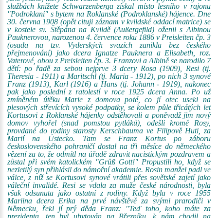
službách knížete Schwarzenberga získal místo lesního v rajonu
"Podroklaní" s bytem na Roklanské (Podroklanské) hájence. Dne
30. června 1908 (opět cituji záznam v kvildské oddací matrice) se
v kostele sv. Štěpána na Kvildě (Außergefild) oženil s Albinou
Pauknerovou, narozenou 4. července roku 1886 v Preisleiten čp. 3
(osada na tzv. Vyderských svazích zanikla bez českého
přejmenování) jako dcera Ignatze Pauknera a Elisabeth, roz.
Vaterové, obou z Preisleiten čp. 3. Franzovi a Albině se narodilo 7
dětí: po řadě za sebou nejprve 3 dcery Rosa (1909), Resi (tj.
Theresia - 1911) a Maritschl (tj. Maria - 1912), po nich 3 synové
Franz (1913), Karl (1916) a Hans (tj. Johann - 1919), nakonec
pak jako poslední z ratolestí v roce 1925 dcera Anna. Po už
zmíněném útěku Marie z domova poté, co jí otec usekl na
plesových střevících vysoké podpatky, se kolem půle třicátých let
Kortusovi z Roklanské hájenky odstěhovali a poněvadž jim nový
domov vyhořel (snad pomstou pytláků), odešli kromě Rosy,
provdané do rodiny starosty Kerschbauma ve Filipově Huti, za
Marií na Ústecko. Tam se Franz Kortus po záboru
československého pohraničí dostal na tři měsíce do německého
vězení za to, že odmítl na úřadě zdravit nacistickým pozdravem a
zůstal při svém katolickém "Grüß Gott!" Propustili ho, když se
nezletilý syn přihlásil do námořní akademie. Rosin manžel padl ve
válce, z níž se Kortusovi synové vrátili přes sovětské zajetí jako
váleční invalidé. Resi se vdala za muže české národnosti, byla
však odsunuta jako ostatní z rodiny. Když byla v roce 1955
Mariina dcera Erika na prvé návštěvě za svými prarodiči v
Německu, řekl jí prý děda Franz: "Teď toho, koho máte za
prezidenta, ten byl ubytován na Březníku, k nám chodil na