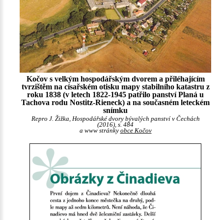
Kočov s velkým hospodářským dvorem a přiléhajícím
tvrzištěm na císařském otisku mapy stabilního katastru z
roku 1838 (v letech 1822-1945 patřilo panství Planá u
Tachova rodu Nostitz-Rieneck) a na současném leteckém
snímku
Repro J. Žižka, Hospodářské dvory bývalých panství v Čechách
(2016), s. 484
a www stránky
obce Kočov