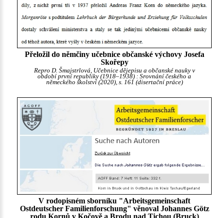
Přeložil do němčiny učebnice občanské výchovy Josefa
Skořepy
Repro D. Šmajstrlová, Učebnice dějepisu a občanské nauky v
období první republiky (1918–1938) : Srovnání českého a
německého školství (2020), s. 161 (disertační práce)
V rodopisném sborníku "Arbeitsgemeinschaft
Ostdeutscher Familienforschung" věnoval Johannes Götz
rodu Kornů v Kočově a Brodu nad Tichou (Bruck)