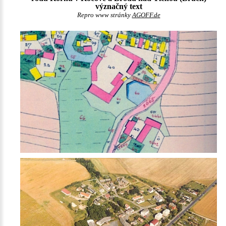
význačný text
Repro www stránky
AGOFF.de