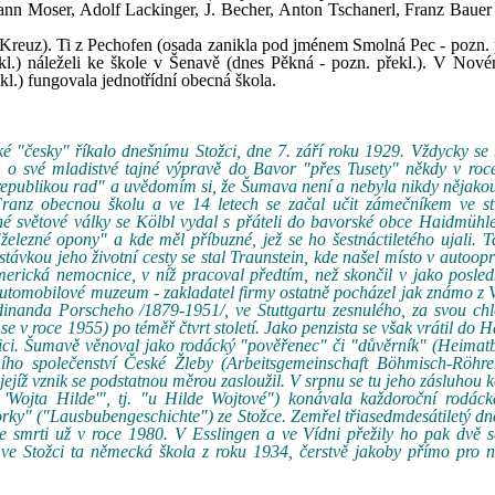
ann Moser, Adolf Lackinger, J. Becher, Anton Tschanerl, Franz Bauer
 Kreuz). Ti z Pechofen (osada zanikla pod jménem Smolná Pec - pozn. p
kl.) náleželi ke škole v Šenavě (dnes Pěkná - pozn. překl.). V Nov
l.) fungovala jednotřídní obecná škola.
aké "česky" říkalo dnešnímu Stožci, dne 7. září roku 1929. Vždycky se
l o své mladistvé tajné výpravě do Bavor "přes Tusety" někdy v roc
republikou rad" a uvědomím si, že Šumava není a nebyla nikdy nějako
Franz obecnou školu a ve 14 letech se začal učit zámečníkem ve st
é světové války se Kölbl vydal s přáteli do bavorské obce Haidmühle
lezné opony" a kde měl příbuzné, jež se ho šestnáctiletého ujali. 
stávkou jeho životní cesty se stal Traunstein, kde našel místo v autoop
americká nemocnice, v níž pracoval předtím, než skončil v jako posl
automobilové muzeum - zakladatel firmy ostatně pocházel jak známo z V
dinanda Porscheho /1879-1951/, ve Stuttgartu zesnulého, za svou ch
se v roce 1955) po téměř čtvrt století. Jako penzista se však vrátil do 
nici. Šumavě věnoval jako rodácký "pověřenec" či "důvěrník" (Heimatb
ního společenství České Žleby (Arbeitsgemeinschaft Böhmisch-Röhre
jíž vznik se podstatnou měrou zasloužil. V srpnu se tu jeho zásluhou 
'Wojta Hilde'", tj. "u Hilde Wojtové") konávala každoroční rodácká
rky" ("Lausbubengeschichte") ze Stožce. Zemřel třiasedmdesátiletý dn
 smrti už v roce 1980. V Esslingen a ve Vídni přežily ho pak dvě se
ve Stožci ta německá škola z roku 1934, čerstvě jakoby přímo pro n