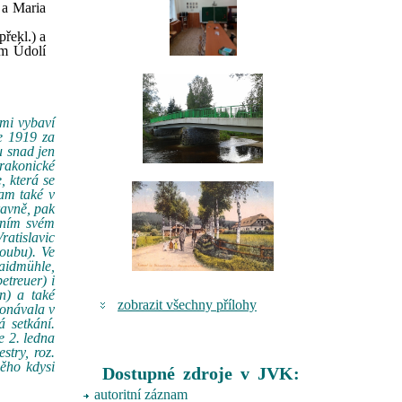
 a Maria
řekl.) a
ém Údolí
 mi vybaví
e 1919 za
u snad jen
rakonické
, která se
Tam také v
ravně, pak
edním svém
ratislavic
loubu). Ve
Haidmühle,
etreuer) i
n) a také
zobrazit všechny přílohy
konávala v
 setkání.
e 2. ledna
stry, roz.
ěho kdysi
Dostupné zdroje v JVK:
autoritní záznam