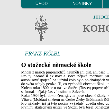
ÚVOD
NOVINKY
JIHOČ
KOHO
FRANZ KÖLBL
O stožecké německé škole
Mnozí z našich praprarodičů neuměli ani číst, ani psát. 
Pro ty nadanější existovala sotva nějaká možnost, ja
autobusové spojení, ba i jízdní kolo bylo po chalupách v
do světa nebyly peníze. Ti, co vychodili obecnou školu, m
Kolem roku 1800 se u nás ve Stožci (Tusset) poprvé učil
se konala nějaký čas v hostinci u Salzerů.
Roku 1934 byla dokončena stavba nové obecné školy, kt
Vltavu (Moldau) směrem na České Žleby (Böhmisch Röh
Pro náklady, jež si tyto počiny vyžádaly, upadla obec 
Prvními skutečnými učiteli ve Stožci byli
Josef Schefczi