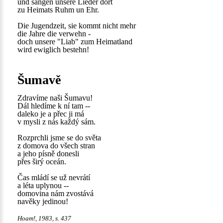
und sangen unsere Lieder dort
zu Heimats Ruhm un Ehr.
Die Jugendzeit, sie kommt nicht mehr
die Jahre die verwehn -
doch unsere "Liab" zum Heimatland
wird ewiglich bestehn!
Šumavě
Zdravíme naši Šumavu!
Dál hledíme k ní tam --
daleko je a přec ji má
v mysli z nás každý sám.
Rozprchli jsme se do světa
z domova do všech stran
a jeho písně donesli
přes širý oceán.
Čas mládí se už nevrátí
a léta uplynou --
domovina nám zvostává
navěky jedinou!
Hoam!, 1983, s. 437