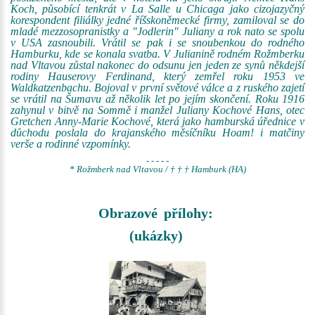
Koch, působící tenkrát v La Salle u Chicaga jako cizojazyčný
korespondent filiálky jedné říšskoněmecké firmy, zamiloval se do
mladé mezzosopranistky a "Jodlerin" Juliany a rok nato se spolu
v USA zasnoubili. Vrátil se pak i se snoubenkou do rodného
Hamburku, kde se konala svatba. V Julianině rodném Rožmberku
nad Vltavou zůstal nakonec do odsunu jen jeden ze synů někdejší
rodiny Hauserovy Ferdinand, který zemřel roku 1953 ve
Waldkatzenbachu. Bojoval v první světové válce a z ruského zajetí
se vrátil na Šumavu až několik let po jejím skončení. Roku 1916
zahynul v bitvě na Sommě i manžel Juliany Kochové Hans, otec
Gretchen Anny-Marie Kochové, která jako hamburská úřednice v
důchodu poslala do krajanského měsíčníku Hoam! i matčiny
verše a rodinné vzpomínky.
- - - - -
* Rožmberk nad Vltavou / † † † Hamburk (HA)
Obrazové přílohy:
(ukázky)