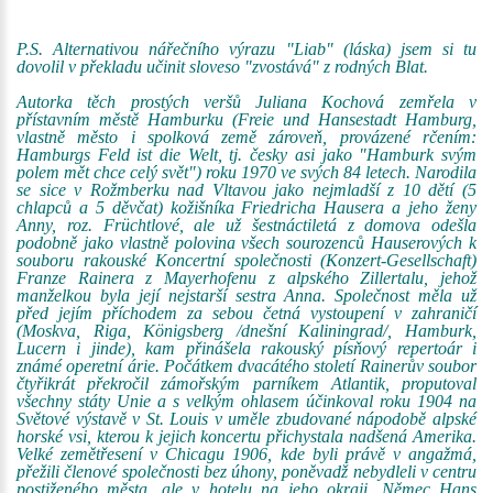
P.S. Alternativou nářečního výrazu "Liab" (láska) jsem si tu
dovolil v překladu učinit sloveso "zvostává" z rodných Blat.
Autorka těch prostých veršů Juliana Kochová zemřela v
přístavním městě Hamburku (Freie und Hansestadt Hamburg,
vlastně město i spolková země zároveň, provázené rčením:
Hamburgs Feld ist die Welt, tj. česky asi jako "Hamburk svým
polem mět chce celý svět") roku 1970 ve svých 84 letech. Narodila
se sice v Rožmberku nad Vltavou jako nejmladší z 10 dětí (5
chlapců a 5 děvčat) kožišníka Friedricha Hausera a jeho ženy
Anny, roz. Früchtlové, ale už šestnáctiletá z domova odešla
podobně jako vlastně polovina všech sourozenců Hauserových k
souboru rakouské Koncertní společnosti (Konzert-Gesellschaft)
Franze Rainera z Mayerhofenu z alpského Zillertalu, jehož
manželkou byla její nejstarší sestra Anna. Společnost měla už
před jejím příchodem za sebou četná vystoupení v zahraničí
(Moskva, Riga, Königsberg /dnešní Kaliningrad/, Hamburk,
Lucern i jinde), kam přinášela rakouský písňový repertoár i
známé operetní árie. Počátkem dvacátého století Rainerův soubor
čtyřikrát překročil zámořským parníkem Atlantik, proputoval
všechny státy Unie a s velkým ohlasem účinkoval roku 1904 na
Světové výstavě v St. Louis v uměle zbudované nápodobě alpské
horské vsi, kterou k jejich koncertu přichystala nadšená Amerika.
Velké zemětřesení v Chicagu 1906, kde byli právě v angažmá,
přežili členové společnosti bez úhony, poněvadž nebydleli v centru
postiženého města, ale v hotelu na jeho okraji. Němec Hans