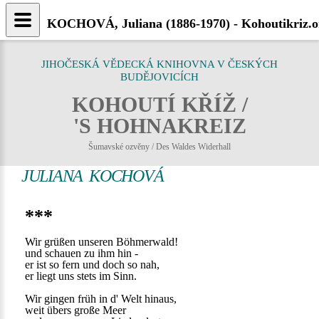
KOCHOVÁ, Juliana (1886-1970) - Kohoutikriz.o
JIHOČESKÁ VĚDECKÁ KNIHOVNA V ČESKÝCH
BUDĚJOVICÍCH
KOHOUTÍ KŘÍŽ /
'S HOHNAKREIZ
Šumavské ozvěny / Des Waldes Widerhall
JULIANA KOCHOVÁ
***
Wir grüßen unseren Böhmerwald!
und schauen zu ihm hin -
er ist so fern und doch so nah,
er liegt uns stets im Sinn.
Wir gingen früh in d' Welt hinaus,
weit übers große Meer