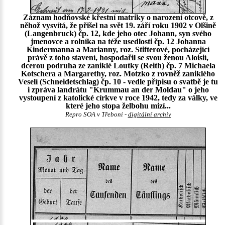
Záznam hodňovské křestní matriky o narození otcově, z
něhož vysvítá, že přišel na svět 19. září roku 1902 v Olšině
(Langenbruck) čp. 12, kde jeho otec Johann, syn svého
jmenovce a rolníka na téže usedlosti čp. 12 Johanna
Kindermanna a Marianny, roz. Stifterové, pocházející
právě z toho stavení, hospodařil se svou ženou Aloisií,
dcerou podruha ze zaniklé Loutky (Reith) čp. 7 Michaela
Kotschera a Margarethy, roz. Motzko z rovněž zaniklého
Veselí (Schneidetschlag) čp. 10 - vedle přípisu o svatbě je tu
i zpráva landrátu "Krummau an der Moldau" o jeho
vystoupení z katolické církve v roce 1942, tedy za války, ve
které jeho stopa želbohu mizí...
Repro SOA v Třeboni -
digitální archiv