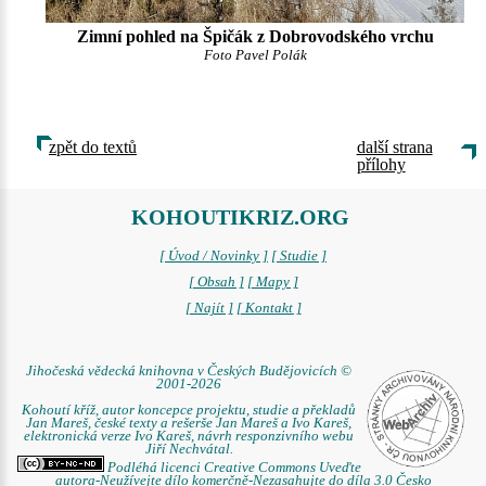
Zimní pohled na Špičák z Dobrovodského vrchu
Foto Pavel Polák
zpět do textů
další strana
přílohy
KOHOUTIKRIZ.ORG
[ Úvod / Novinky ]
[ Studie ]
[ Obsah ]
[ Mapy ]
[ Najít ]
[ Kontakt ]
Jihočeská vědecká knihovna v Českých Budějovicích ©
2001-2026
Kohoutí kříž, autor koncepce projektu, studie a překladů
Jan Mareš, české texty a rešerše Jan Mareš a Ivo Kareš,
elektronická verze Ivo Kareš, návrh responzivního webu
Jiří Nechvátal.
Podléhá licenci Creative Commons Uveďte
autora-Neužívejte dílo komerčně-Nezasahujte do díla 3.0 Česko