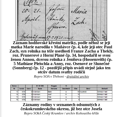
Záznam hodňovské křestní matriky, podle něhož se její
matka Marie narodila v Maňávce čp. 4, kde její otec Paul
Zach, syn rolníka na téže usedlosti Franze Zacha a Thekly,
roz. Prunerové z Horní Plané čp. 34, hospodařil se svou
ženou Annou, dcerou rolníka z Jenišova (Hossenreith) čp.
5 Mathiase Pleischla a Anny, roz. Osenové ze Slunečné
(Sonnberg) čp. 12 - pozdější přípis uvádí stejně jako ten
otcův datum svatby rodičů
Repro SOA v Třeboni -
digitální archiv
Záznamy rodiny v seznamech odsunutých z
českokrumlovského okresu, již bez otce Josefa
Repro SOkA Český Krumlov / archiv Kohoutího kříže