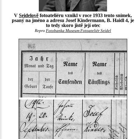
V
Seidelově
fotoateliéru vznikl v roce 1933 tento snímek,
psaný na jméno a adresu Josef Kindermann, B. Haidl 4, je
to tedy skoro jistě její otec
Repro
Fotobanka Museum Fotoateliér Seidel