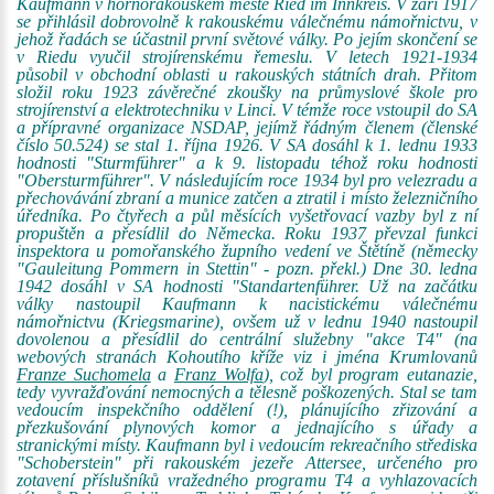
Kaufmann v hornorakouském městě Ried im Innkreis. V září 1917
se přihlásil dobrovolně k rakouskému válečnému námořnictvu, v
jehož řadách se účastnil první světové války. Po jejím skončení se
v Riedu vyučil strojírenskému řemeslu. V letech 1921-1934
působil v obchodní oblasti u rakouských státních drah. Přitom
složil roku 1923 závěrečné zkoušky na průmyslové škole pro
strojírenství a elektrotechniku v Linci. V témže roce vstoupil do SA
a přípravné organizace NSDAP, jejímž řádným členem (členské
číslo 50.524) se stal 1. října 1926. V SA dosáhl k 1. lednu 1933
hodnosti "Sturmführer" a k 9. listopadu téhož roku hodnosti
"Obersturmführer". V následujícím roce 1934 byl pro velezradu a
přechovávání zbraní a munice zatčen a ztratil i místo železničního
úředníka. Po čtyřech a půl měsících vyšetřovací vazby byl z ní
propuštěn a přesídlil do Německa. Roku 1937 převzal funkci
inspektora u pomořanského župního vedení ve Štětíně (německy
"Gauleitung Pommern in Stettin" - pozn. překl.) Dne 30. ledna
1942 dosáhl v SA hodnosti "Standartenführer. Už na začátku
války nastoupil Kaufmann k nacistickému válečnému
námořnictvu (Kriegsmarine), ovšem už v lednu 1940 nastoupil
dovolenou a přesídlil do centrální služebny "akce T4" (na
webových stranách Kohoutího kříže viz i jména Krumlovanů
Franze Suchomela
a
Franz Wolfa
), což byl program eutanazie,
tedy vyvražďování nemocných a tělesně poškozených. Stal se tam
vedoucím inspekčního oddělení (!), plánujícího zřizování a
přezkušování plynových komor a jednajícího s úřady a
stranickými místy. Kaufmann byl i vedoucím rekreačního střediska
"Schoberstein" při rakouském jezeře Attersee, určeného pro
zotavení příslušníků vražedného programu T4 a vyhlazovacích