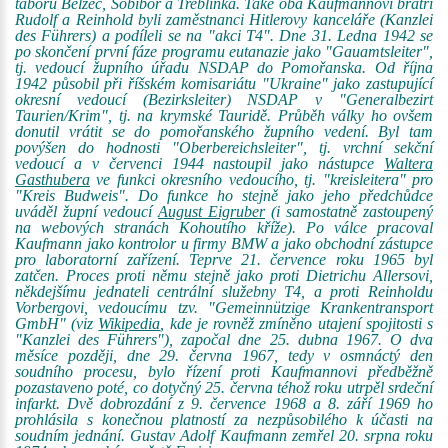
táborů Belzec, Sobibor a Treblinka. Také oba Kaufmannovi bratři
Rudolf a Reinhold byli zaměstnanci Hitlerovy kanceláře (Kanzlei
des Führers) a podíleli se na "akci T4". Dne 31. Ledna 1942 se
po skončení první fáze programu eutanazie jako "Gauamtsleiter",
tj. vedoucí župního úřadu NSDAP do Pomořanska. Od října
1942 působil při říšském komisariátu "Ukraine" jako zastupující
okresní vedoucí (Bezirksleiter) NSDAP v "Generalbezirt
Taurien/Krim", tj. na krymské Tauridě. Průběh války ho ovšem
donutil vrátit se do pomořanského župního vedení. Byl tam
povýšen do hodnosti "Oberbereichsleiter", tj. vrchní sekční
vedoucí a v červenci 1944 nastoupil jako nástupce
Waltera
Gasthubera
ve funkci okresního vedoucího, tj. "kreisleitera" pro
"Kreis Budweis". Do funkce ho stejně jako jeho předchůdce
uváděl župní vedoucí
August Eigruber
(i samostatně zastoupený
na webových stranách Kohoutího kříže). Po válce pracoval
Kaufmann jako kontrolor u firmy BMW a jako obchodní zástupce
pro laboratorní zařízení. Teprve 21. července roku 1965 byl
zatčen. Proces proti němu stejně jako proti Dietrichu Allersovi,
někdejšímu jednateli centrální služebny T4, a proti Reinholdu
Vorbergovi, vedoucímu tzv. "Gemeinnützige Krankentransport
GmbH" (viz
Wikipedia
, kde je rovněž zmíněno utajení spojitosti s
"Kanzlei des Führers"), započal dne 25. dubna 1967. O dva
měsíce později, dne 29. června 1967, tedy v osmnáctý den
soudního procesu, bylo řízení proti Kaufmannovi předběžně
pozastaveno poté, co dotyčný 25. června téhož roku utrpěl srdeční
infarkt. Dvě dobrozdání z 9. července 1968 a 8. září 1969 ho
prohlásila s konečnou platností za nezpůsobilého k účasti na
soudním jednání. Gustav Adolf Kaufmann zemřel 20. srpna roku