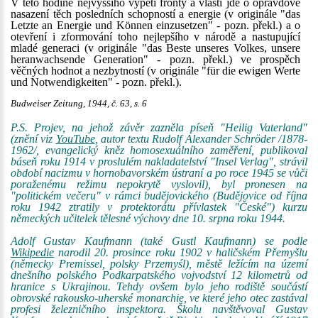
V této hodině nejvyššího vypětí fronty a vlasti jde o opravdové
nasazení těch posledních schopností a energie (v originále "das
Letzte an Energie und Können einzusetzen" - pozn. překl.) a o
otevření i zformování toho nejlepšího v národě a nastupující
mladé generaci (v originále "das Beste unseres Volkes, unsere
heranwachsende Generation" - pozn. překl.) ve prospěch
věčných hodnot a nezbytností (v originále "für die ewigen Werte
und Notwendigkeiten" - pozn. překl.).
Budweiser Zeitung, 1944, č. 63, s. 6
P.S. Projev, na jehož závěr zazněla píseň "Heilig Vaterland"
(znění viz
YouTube
, autor textu Rudolf Alexander Schröder /1878-
1962/, evangelický kněz homosexuálního zaměření, publikoval
báseň roku 1914 v proslulém nakladatelství "Insel Verlag", strávil
období nacizmu v hornobavorském ústraní a po roce 1945 se vůči
poraženému režimu nepokrytě vyslovil), byl pronesen na
"politickém večeru" v rámci budějovického (Budějovice od října
roku 1942 ztratily v protektorátu přívlastek "České") kurzu
německých učitelek tělesné výchovy dne 10. srpna roku 1944.
Adolf Gustav Kaufmann (také Gustl Kaufmann) se podle
Wikipedie
narodil 20. prosince roku 1902 v haličském Přemyšlu
(německy Premissel, polsky Przemyśl), městě ležícím na území
dnešního polského Podkarpatského vojvodství 12 kilometrů od
hranice s Ukrajinou. Tehdy ovšem bylo jeho rodiště součástí
obrovské rakousko-uherské monarchie, ve které jeho otec zastával
profesi železničního inspektora. Školu navštěvoval Gustav