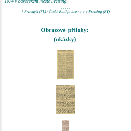
1974 v bavorském městě Freising.
- - - - -
* Przemyśl (PL) / České Budějovice / † † † Freising (BY)
Obrazové přílohy:
(ukázky)