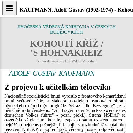
KAUFMANN, Adolf Gustav (1902-1974) - Kohout
JIHOČESKÁ VĚDECKÁ KNIHOVNA V ČESKÝCH
BUDĚJOVICÍCH
KOHOUTÍ KŘÍŽ /
'S HOHNAKREIZ
Šumavské ozvěny / Des Waldes Widerhall
ADOLF GUSTAV KAUFMANN
Z projevu k učitelkám tělocviku
Nacionálně socialistické hnutí vyrostlo z frontového kamarádství
první světové války a stalo se nositelem osudového obratu
německého národa (v originále /výraz "die Bewegung" je v
němčině rodu ženského/ "zur Trägerin der Schicksalswende des
deutschen Volkes führte" - pozn. překl.). Strana NSDAP se
osvědčila všude tam, kde byl zápas o samu existenci národa
nejtěžší a nejnebezpečnější. Tak stojí i v rozhodné fázi totálního
nasazení NSDAP v popředí jako vědomý nositel odpovědnosti.