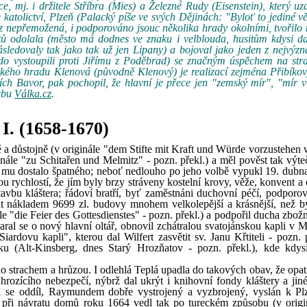
 mj. i držitele Stříbra (Mies) a Železné Rudy (Eisenstein), který uz
atolictví, Plzeň (Palacký píše ve svých Dějinách: "Byloť to jediné vět
hráz nepřemožená, i podporováno jsouc několika hrady okolními, tvořil
tů odolala (město má dodnes ve znaku i velblouda, husitům kdysi d
sledovaly tak jako tak už jen Lipany) a bojoval jako jeden z nejvýz
 kdo vystoupili proti Jiřímu z Poděbrad) se značným úspěchem na str
ského hradu Klenová (původně Klenový) je realizací zejména Přibíko
ních Bavor, pak pochopil, že hlavní je přece jen "zemský mír", "mír 
webu
Válka.cz
.
I. (1658-1670)
ně a důstojně (v originále "dem Stifte mit Kraft und Würde vorzustehen
ginále "zu Schitařen und Melmitz" - pozn. překl.) a měl pověst tak výt
e mu dostalo špatného; neboť nedlouho po jeho volbě vypukl 19. dubn
ou rychlostí, že jím byly brzy stráveny kostelní krovy, věže, konvent a 
avbu kláštera; řádoví bratří, byť zaměstnáni duchovní péčí, podporov
dit nákladem 9699 zl. budovy mnohem velkolepější a krásnější, než b
 "die Feier des Gottesdienstes" - pozn. překl.) a podpořil ducha zbožn
aral se o nový hlavní oltář, obnovil zchátralou svatojánskou kapli v 
ardovu kapli", kterou dal Wilfert zasvětit sv. Janu Křtiteli - pozn. p
u (Alt-Kinsberg, dnes Starý Hrozňatov - pozn. překl.), kde kdys
no strachem a hrůzou. I odlehlá Teplá upadla do takových obav, že opat
hrozícího nebezpečí, nýbrž dal ukrýt i knihovní fondy kláštery a jin
al se oddíl, Raymundem dobře vystrojený a vyzbrojený, vyslán k Plz
c při návratu domů roku 1664 vedl tak po tureckém způsobu (v origi