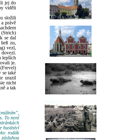
li jej do
by viděli
 složili
, a právě
d nachdem
 (Strich)
k se dal
 ließ zu,
ng) vezl,
a dovezl.
) lepších
vali je.
 (Frevel)
 se také
e urazil
sie nicht
ně a tak
ionálním",
s. To není
 stránkách
 husitství
ako rodák
ě zásluhou