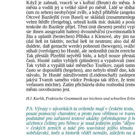
Když je zahnali, vraceli se s kořistí (Beute) do města. 
města a vodili jej u veliké slávě po městě. Lidé se sbíha
(um zu sehen) neobyčejné zvíře, a když přiběhše (angekomme
Otcové Bazilejští (von Basel) se skládali (zusammenlege
velmi štědře (freigebig), sebrali kolik tisíc dukátů a po
tenkráte do Bazileje přijel. Těmi (mit diesem) penězi vyp
sie ihnen ausgezahlt hatten) dvouměsíční (zweimonatlich)
žita a uplatili (bestechen) Přibíka z Klenové, aby jim n
(dal ließ ist faktitiv, nechal ließ ist neutrum; also dal
duldete, daß gemacht werde) pohnouti (bewegen), svážel o
stíhali (verfolgen) ho Husité, ale nedostihli (nicht erreich
Tak přestáli Plzeňští největší bídu, a když nouze přestal
časů. Husité zatím vybíjeli (plündern) a vypalovali (ni
Tak vybili a vypálili také městečko Touškov, zajali tamně
často se dopouštěli (begehen), ano nebylo téměř dne, kd
stávalo, že Husité náruživostmi (Leidenschaft) zaslepeni
jakýsi Tvaroh samého vůdce Prokopa tak těžce, že tento t
verlassen möchte). Zatím přicházela doba rozhodná (entsc
město osvobozeno jest.
H.J. Karlik, Praktische Grammatik zur leichten und schnellen Er
P.S. Výrazy v závorkách tu ovšemže mají v českém textu
pouze pomocný charakter, a proto jsou většinou ve tvarec
podstatné pro zařazení textové ukázky (přetiskujeme ji b
učebnice češtiny pro Němce je snad jediným jejím "dějově
v ćeských zemích a také pro souvislost jejího témat
soběslavský, kněz a historik věděl nemálo, záleželo na 