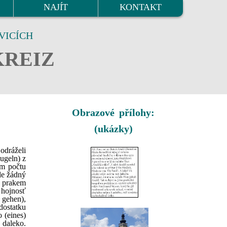
NAJÍT
KONTAKT
VICÍCH
KREIZ
Obrazové přílohy:
(ukázky)
odráželi
Kugeln) z
ém počtu
ale žádný
) prakem
d hojnosť
 gehen),
edostatku
 (eines)
e daleko.