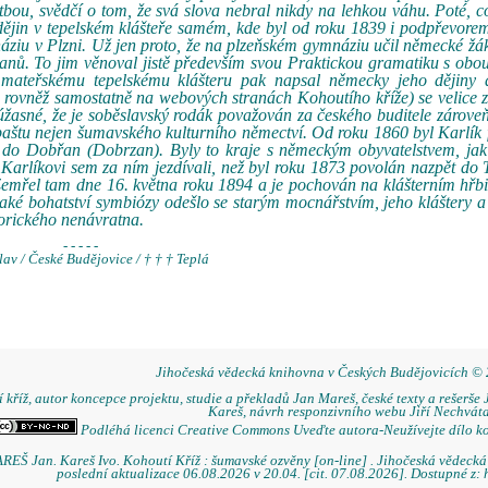
tbou, svědčí o tom, že svá slova nebral nikdy na lehkou váhu. Poté, c
 dějin v tepelském klášteře samém, kde byl od roku 1839 i podpřevore
áziu v Plzni. Už jen proto, že na plzeňském gymnáziu učil německé žák
nů. To jim věnoval jistě především svou Praktickou gramatiku s obo
 mateřskému tepelskému klášteru pak napsal německy jeho dějiny 
rovněž samostatně na webových stranách Kohoutího kříže) se velice z
 úžasné, že je soběslavský rodák považován za českého buditele zároveň
baštu nejen šumavského kulturního němectví. Od roku 1860 byl Karlík
 do Dobřan (Dobrzan). Byly to kraje s německým obyvatelstvem, jak 
 Karlíkovi sem za ním jezdívali, než byl roku 1873 povolán nazpět do 
. Zemřel tam dne 16. května roku 1894 a je pochován na klášterním hřb
, jaké bohatství symbiózy odešlo se starým mocnářstvím, jeho kláštery a
torického nenávratna.
- - - - -
lav / České Budějovice / † † † Teplá
Jihočeská vědecká knihovna v Českých Budějovicích ©
 kříž, autor koncepce projektu, studie a překladů Jan Mareš, české texty a rešerše 
Kareš, návrh responzivního webu Jiří Nechváta
Podléhá licenci Creative Commons Uveďte autora-Neužívejte dílo k
REŠ Jan. Kareš Ivo. Kohoutí Kříž : šumavské ozvěny [on-line] . Jihočeská vědeck
poslední aktualizace 06.08.2026 v 20.04. [cit. 07.08.2026]. Dostupné z: