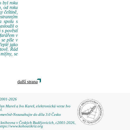
o byl roku
m, od roku
y češtině,
ustranným
a spolu s
asloužil o
 s pověstí
 farářem v
se píše v
Teplé jako
itově. Řád
 mlýny, se
další strana
 2001-2026
Jan Mareš a Ivo Kareš, elektronická verze Ivo
l.
omerčně-Nezasahujte do díla 3.0 Česko
á knihovna v Českých Budějovicích, c2001-2026,
https://www.kohoutikriz.org