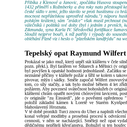
Přibíka z Klenové a Janovic, zpočátku Husova stoupence,
1432 příměří s Rožmberky a dva roky nato přestoupil ke k
české sídlo v zemi, ježto stavilo se proti husitismu co 
mocnost nepřátelskou uprostřed národu.") náporu husi
polským králem), sám "zrádce" však musil prchnout (ná
válečníků i politiků své doby (byl i jedním z prvních,
Zikmunda, syna Karla IV. Středověká fortifikace šumav
Sloužil nejprve bouři, k níž patřily i výpady do soused
obléhání Plzně viz i heslo o "plzeňském landfrýdu" na 
Tepelský opat Raymund Wilfert 
Prokázal se jako muž, který uměl stát klášteru v čele sil
pozn. překl.). Byl farářem ve Štítarech a Mělnici (v ori
byl povýšen k opatské hodnosti jednohlasně. Začátku s
neznámé příčiny v klášteře požár a šířil se kolem s takov
pivovar, mlýn i sádky. Směle započal Wilfert znovuvýst
tom, co síly stačily, a tak bylo možné během 4 let zří
požárem. Aby povznesl svátečnost bohoslužeb (v originále
klášterní chrám opatřit novými chórovými lavicemi, post
(v originále "zu Einsiedl", jde o pověstmi opředenou "Si
položil základní kámen k Loretě ve Starém Kynšperk
blahoslavený Hroznata.
V té době pronikli Turci znovu do Uher a naplnili všech
konal veřejné modlitby a prosebná procesí k odvrácení 
cennosti, v něm se nacházející. Směleji než opat vyd
dědičnému nepříteli křesťanstva. Bohužel si ten houfe