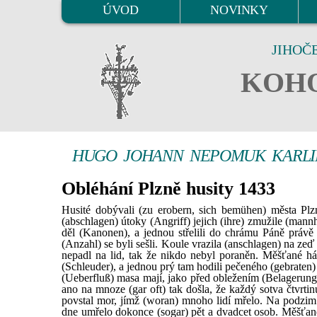
ÚVOD
NOVINKY
JIHOČ
KOHO
HUGO JOHANN NEPOMUK KARLI
Obléhání Plzně husity 1433
Husité dobývali (zu erobern, sich bemühen) města Plz
(abschlagen) útoky (Angriff) jejich (ihre) zmužile (mannh
děl (Kanonen), a jednou střelili do chrámu Páně právě
(Anzahl) se byli sešli. Koule vrazila (anschlagen) na zeď
nepadl na lid, tak že nikdo nebyl poraněn. Měšťané há
(Schleuder), a jednou prý tam hodili pečeného (gebraten)
(Ueberfluß) masa mají, jako před obležením (Belagerung)
ano na mnoze (gar oft) tak došla, že každý sotva čtvrtin
povstal mor, jímž (woran) mnoho lidí mřelo. Na podzim 
dne umřelo dokonce (sogar) pět a dvadcet osob. Měšťané č