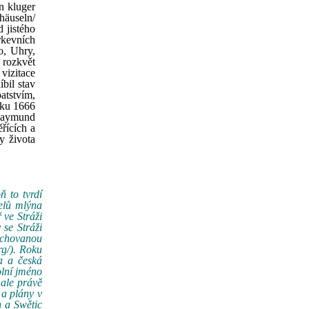
n kluger
häuseln/
 jistého
rkevních
o, Uhry,
 rozkvět
vizitace
íbil stav
atstvím,
roku 1666
 Raymund
řících a
y života
 to tvrdí
elů mlýna
 ve Stráži
 se Stráži
dochovanou
rg/). Roku
a a česká
olní jméno
 ale právě
 a plány v
h a Swětic