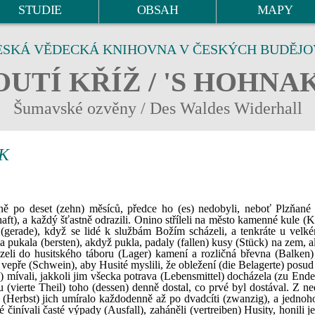
STUDIE
OBSAH
MAPY
ESKÁ VĚDECKÁ KNIHOVNA V ČESKÝCH BUDĚJO
UTÍ KŘÍŽ / 'S HOHNA
Šumavské ozvěny / Des Waldes Widerhall
K
ně po deset (zehn) měsíců, předce ho (es) nedobyli, neboť Plzňané 
aft), a každý šťastně odrazili. Onino stříleli na město kamenné kule (
 (gerade), když se lidé k službám Božím scházeli, a tenkráte u velk
 a pukala (bersten), akdyž pukla, padaly (fallen) kusy (Stück) na zem, 
zeli do husitského táboru (Lager) kamení a rozličná břevna (Balken
 vepře (Schwein), aby Husité myslili, že obležení (die Belagerte) posu
 mívali, jakkoli jim všecka potrava (Lebensmittel) docházela (zu Ende
u (vierte Theil) toho (dessen) denně dostal, co prvé byl dostával. Z n
(Herbst) jich umíralo každodenně až po dvadcíti (zwanzig), a jednoho
inívali časté výpady (Ausfall), zaháněli (vertreiben) Husity, honili j