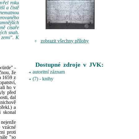
avřel roku
ší a čistě
o nematnou
arovaného
namnějších
aně císaře
vých snah.
v zemi". K
zobrazit všechny přílohy
Dostupné zdroje v JVK:
 würde" -
autoritní záznam
ečnou, že
a 1659 z
(7) - knihy
opatství,
ali ho v
yly před
osti, dal
Mnichově
řekl.) a
i skonal
 nejenže
é vzácné
ni proti
nále "so