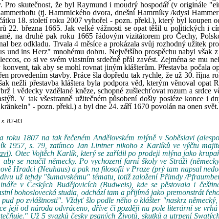
ody. Pro skutečnost, že byl Raymund i moudrý hospodář (v originále "ei
o Hammerhofu (tj. Hamrnického dvora, dnešní Hamrníky /kdysi Hammer
ku 18. století roku 2007 vyhořel - pozn. překl.), který byl koupen od
ů 22. března 1665. Jak velké vážnosti se opat těšil u politických i cí
traně, na druhé pak roku 1665 řádovým vizitátorem pro Čechy, Polsk
al bez odkladu. Trvala 4 měsíce a prokázala svůj rozhodný užitek pro
aus und ins Herz" mnohému dobru. Největšího prospěchu nabyl však z 
 leccos, co si ve svém vlastním srdečně přál zavést. Zejména se mu nel
ý konvent, tak aby se mohl rovnat jiným klášterům. Přestavba počala op
ěřen provedením stavby. Práce šla dopředu tak rychle, že už 30. října 
však nežli přestavba kláštera byla podpora věd, kterým věnoval opat
ýbrž i vědecky vzdělané kněze, schopné zušlechťovat rozum a srdce vě
astýři. V tak všestranně užitečném působení došly posléze konce i dn
kränkeln" - pozn. překl.) a byl dne 24. září 1670 povolán na onen svět.
 s. 82-83
na roku 1807 na tak řečeném Andělovském mlýně v Soběslavi (alespoň
k 1957, s. 79, zatímco Jan Lintner nikoho z Karlíků ve výčtu majit
avi
). Otec Vojtěch Karlík, který se zařídil po prodeji mlýna jako krupař
aby se naučil německy. Po vychození farní školy ve Stráži (německy
chově Hradci (Neuhaus) a pak na filosofii v Praze (prý tam napsal ne
divu už tehdy "šumavskému" tématu, totiž založení Přimdy /Pfraumbe
ináře v Českých Budějovicích (Budweis), kde se pěstovala i češtin
 vlastní bohoslovecká studia, odchází tam a přijímá jako premonstrát řeh
 pud po zvláštnosti". Vždyť šlo podle něho o klášter "naskrz německý,
rdce její od národa odvráceno, dříve či později na pole literární se vrhá
utečňuje." Už 5 svazků česky psaných Životů, skutků a utrpení Swatýc