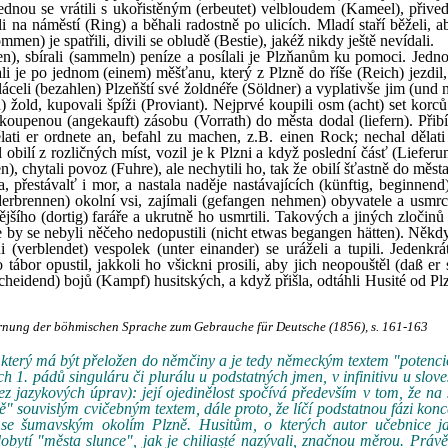
Jednou se vrátili s ukořistěným (erbeutet) velbloudem (Kameel), přived
li na náměstí (Ring) a běhali radostně po ulicích. Mladí staří běželi, a
n) je spatřili, divili se obludě (Bestie), jakéž nikdy ještě nevídali.
n), sbírali (sammeln) peníze a posílali je Plzňanům ku pomoci. Jednou
slali je po jednom (einem) měšťanu, který z Plzně do říše (Reich) jezdil
láceli (bezahlen) Plzeňští své žoldnéře (Söldner) a vyplativše jim (un
 žold, kupovali špíži (Proviant). Nejprvé koupili osm (acht) set korců
akoupenou (angekauft) zásobu (Vorrath) do města dodal (liefern). Přibí
 dělati er ordnete an, befahl zu machen, z.B. einen Rock; nechal dělati
bilí z rozličných míst, vozil je k Plzni a když poslední čásť (Lieferu
en), chytali povoz (Fuhre), ale nechytili ho, tak že obilí šťastně do měst
a, přestávalť i mor, a nastala naděje nastávajících (künftig, beginnend
ederbrennen) okolní vsi, zajímali (gefangen nehmen) obyvatele a usmrco
jšího (dortig) faráře a ukrutně ho usmrtili. Takových a jiných zločinů
e by se nebyli něčeho nedopustili (nicht etwas begangen hätten). Někdy
 (verblendet) vespolek (unter einander) se uráželi a tupili. Jedenkrát
ábor opustil, jakkoli ho všickni prosili, aby jich neopouštěl (daß er 
heidend) bojů (Kampf) husitských, a když přišla, odtáhli Husité od Plz
lernung der böhmischen Sprache zum Gebrauche für Deutsche (1856), s. 161-163
, který má být přeložen do němčiny a je tedy německým textem "potenc
h 1. pádů singuláru či plurálu u podstatných jmen, v infinitivu u slove
ez jazykových úprav): její ojedinělost spočívá především v tom, že na
" souvislým cvičebným textem, dále proto, že líčí podstatnou fázi konce
u se šumavským okolím Plzně. Husitům, o kterých autor učebnice j
dobytí "města slunce", jak je chiliasté nazývali, značnou měrou. Práv