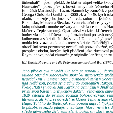
türkenhaft" - pozn. překl.), že klášter utrpěl veliké šk
Hausvater" - pozn. překl.), hovoří nabytí tak řečenéh
jsou částí Mariánských Lázní, Hamrnický zámeček z počát
Georga Christofa Danikla za 3000 zl. a 50 říšských tolar
úřadů, dokazuje jeho jmenování c.k. radou na jedné s
Rakousko, Moravu a Slezsko. Svou vizitační cesty vykon
řádu; odstranila mnohé nešvary a otevřela cestu "ins H
klášter v Teplé samotný. Opat nalezl v cizích klášterech
budov vlastního kláštera a pojal rozhodnutí postavit nov
knihovnou a sakristií. Italský stavitel Dominico byl pov
mohla být vsazena okna do nové sakristie. Důležitější 
obzvláštní svou pozornost; nechtěl mít pouze zbožné, n
prospívat obcím, kterým byli přiděleni jako duchovní p
Raymundova; počal churavět (v originále "er fieng an zu 
H.J. Karlik, Hroznata und die Prämonstratenser-Abtei Tepl (1870),
Jeho předky byli mlynáři. On sám se narodil 25. červ
Milada Suchá v Jihočeském sborníku historickém (roční
neuvádí - viz
J. Lintner, Suchý a Andělský mlýn v Soběsl
nad Nežárkou, poslal syna záhy do sousedních Rakous, 
říkalo Platz) studoval Jan Karlík na gymnáziu v Jindři
první svou báseň v přízvučném daktylu, věnovanou kupo
1829 vstoupil do prvního ročníku bohosloveckého sem
literatura, ale když se dověděl, že klášter Teplá zřizuje
Hugo. Táhl ho do Teplé, jak sám později napsal, "jakýsi
to působí, že každá pilnější aneb čilejší hlava, není-li s
středu německého živlu zamyšlené, pokus síly stačí, usk