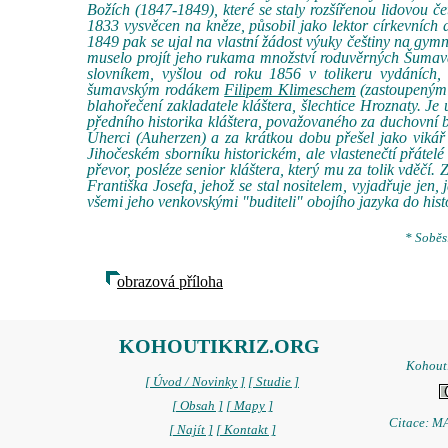
Božích (1847-1849), které se staly rozšířenou lidovou če
1833 vysvěcen na kněze, působil jako lektor církevních
1849 pak se ujal na vlastní žádost výuky češtiny na gymn
muselo projít jeho rukama množství roduvěrných Šumava
slovníkem, vyšlou od roku 1856 v tolikeru vydáních,
šumavským rodákem
Filipem Klimeschem
(zastoupeným 
blahořečení zakladatele kláštera, šlechtice Hroznaty. Je
předního historika kláštera, považovaného za duchovní 
Úherci (Auherzen) a za krátkou dobu přešel jako vikář
Jihočeském sborníku historickém, ale vlastenečtí přátelé
převor, posléze senior kláštera, který mu za tolik vděčí
Františka Josefa, jehož se stal nositelem, vyjadřuje jen
všemi jeho venkovskými "buditeli" obojího jazyka do his
* Soběs
obrazová příloha
KOHOUTIKRIZ.ORG
Kohoutí
[ Úvod / Novinky ]
[ Studie ]
[ Obsah ]
[ Mapy ]
Citace: MA
[ Najít ]
[ Kontakt ]