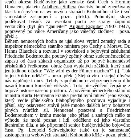
sepětí okresu Budějovice jako zemské části Čech s Horním
Dunajem, plaketu
Adalberta Stiftera
(nacisty hojně zneužívaný
klasik má ovšem na webových stranách Kohoutího kříže i své
samostatné zastoupení - pozn. překl.). Pohnutými slovy
poděkoval básník za vysokou poctu ze strany župního
vedoucího (byl jím "gauleiter"
August Eigruber
/1907-1947/,
popravený po válce Američany jako válečný zločinec - pozn.
překl.).
Během nenucených hodin se ujal slova vrchní zemský rada a
inspektor německého státního ministra pro Čechy a Moravu Dr.
Hanns Blaschek a rozvinul v souvislosti s bojovými zásluhami
Friedricha Bodenreutha poutavý zpětný obraz sudetoněmeckého
zápasu od času zákazů organizace až po bojové kamarádství
příslušníků Freikorpsu, obraz času vypjatých zážitků, který znal
jen jedinou otázku: "Wie wird es der Führer machen?" (tj. "Jak
to jen Vůdce udělá?" - pozn. překl.) Stejná víra a stejná důvěra
nás naplňuje i dnes. Tehdy započatému osvobozeneckému dílu
nasadí korunu konečné vítězství. Toto přesvědčení čerpáme z
bojové historie našeho prostoru. Z pověření německého státního
ministra Karla Hermanna Franka předal nyní mluvčí jeho vzkaz,
který vedle přátelského blahopřejného pozdravu vyjadřuje i
přání, aby oslavenec strávil ještě mnoho dalších let v bohatství
plných tvůrčích sil. Nenucené posezení s Friedrichem
Bodenreuthem v kruhu mnoha jeho přátel a známých mělo tu
výhodu, že mohl poznat i lidi, oddělené od jeho vlastního
literárního díla, a tak připomněl senior budějovického bojového
času,
Pg. Leopold Schweighofer
(také on je samostatně
zastoupen na webových stranách Kohoutího kříže - pozn. překl.)