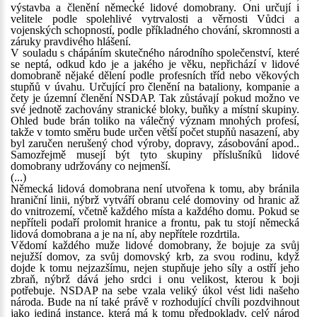
výstavba a členění německé lidové domobrany. Oni určují i
velitele podle spolehlivé vytrvalosti a věrnosti Vůdci a
vojenských schopností, podle příkladného chování, skromnosti a
záruky pravdivého hlášení.
V souladu s chápáním skutečného národního společenství, které
se neptá, odkud kdo je a jakého je věku, nepřichází v lidové
domobraně nějaké dělení podle profesních tříd nebo věkových
stupňů v úvahu. Určující pro členění na bataliony, kompanie a
čety je územní členění NSDAP. Tak zůstávají pokud možno ve
své jednotě zachovány stranické bloky, buňky a místní skupiny.
Ohled bude brán toliko na válečný význam mnohých profesí,
takže v tomto směru bude určen větší počet stupňů nasazení, aby
byl zaručen nerušený chod výroby, dopravy, zásobování apod..
Samozřejmě musejí být tyto skupiny příslušníků lidové
domobrany udržovány co nejmenší.
(...)
Německá lidová domobrana není utvořena k tomu, aby bránila
hraniční linii, nýbrž vytváří obranu celé domoviny od hranic až
do vnitrozemí, včetně každého místa a každého domu. Pokud se
nepříteli podaří prolomit hranice a frontu, pak tu stojí německá
lidová domobrana a je na ní, aby nepřítele rozdrtila.
Vědomí každého muže lidové domobrany, že bojuje za svůj
nejužší domov, za svůj domovský krb, za svou rodinu, když
dojde k tomu nejzazšímu, nejen stupňuje jeho síly a ostří jeho
zbraň, nýbrž dává jeho srdci i onu velikost, kterou k boji
potřebuje. NSDAP na sebe vzala veliký úkol vést lidi našeho
národa. Bude na ní také právě v rozhodující chvíli pozdvihnout
jako jediná instance, která má k tomu předpoklady, celý národ