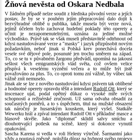
Žňová nevěsta od Oskara Nedbala
V žádném případě nelze soudit z hlediska původní verze a jejích
postav, že by se v pouhém jejím přepracování dalo dojít k
bezvýhradné oblibě u publika, takže musela být verze nová,
jejímž účelem bylo zachovat hudební poklady této operety a
učinit je nezapomenutelnými, uznána za jediné možné
východisko. Právě tak se však museli představitelé odtrhnout od
kdysi nastudovávané verze a "masky" i jazyk přizpůsobit novým
požadavkům, neboť jinak si Polská krev ponechává docela
vesele své dějové pole, posunuté jen trochu směrem na západ.
To, co se tu v půvabném žargonu předvádí, upomíná na jakousi
sešlost všech emigrantských vlád světa, což ovšem velice
přispívá k veselému vyznění večera a to může být jistě
považováno za plus. To, co oproti tomu zní vážně, by vůbec tak
vážně znít nemuselo.
Jinak ale se lze z nového nastudování kdysi právem tak oblíbené
a hodnotné operety opravdu těšit a intendant
Rudolf
Ott
, který se
inscenace ujal, podal opětný důkaz o vysoké míře svých
schopností a režisérské zručnosti. Už sama odvaha obsadit za
současných poměrů, a to s úspěchem, titul na mužské obsazení
tak náročný je husarským kouskem, který vyšel. Statkáře
Wewerku hrál a zpíval intendant Rudolf Ott v příkladné masce a
hlasově skvěle. Jako "diplomat" sklidil salvy smíchu a
dlouhotrvající potlesk na scéně, který si dokonce vynutil
opakování.
Sascha Karena si vedla v roli Heleny výtečně. Šarmantní jako
vždy a poutavá zpěvně, položila důraz na hybnost svého projevu