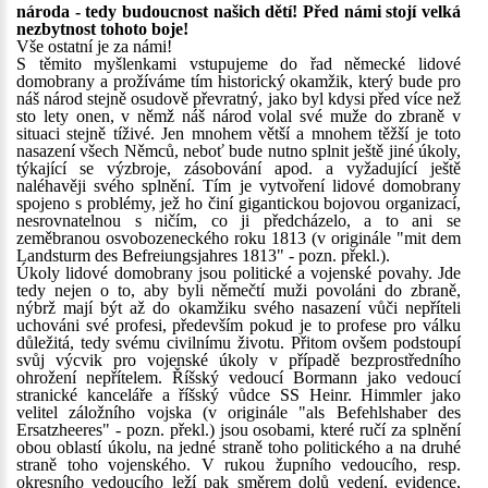
národa - tedy budoucnost našich dětí! Před námi stojí velká
nezbytnost tohoto boje!
Vše ostatní je za námi!
S těmito myšlenkami vstupujeme do řad německé lidové
domobrany a prožíváme tím historický okamžik, který bude pro
náš národ stejně osudově převratný, jako byl kdysi před více než
sto lety onen, v němž náš národ volal své muže do zbraně v
situaci stejně tíživé. Jen mnohem větší a mnohem těžší je toto
nasazení všech Němců, neboť bude nutno splnit ještě jiné úkoly,
týkající se výzbroje, zásobování apod. a vyžadující ještě
naléhavěji svého splnění. Tím je vytvoření lidové domobrany
spojeno s problémy, jež ho činí gigantickou bojovou organizací,
nesrovnatelnou s ničím, co ji předcházelo, a to ani se
zeměbranou osvobozeneckého roku 1813 (v originále "mit dem
Landsturm des Befreiungsjahres 1813" - pozn. překl.).
Úkoly lidové domobrany jsou politické a vojenské povahy. Jde
tedy nejen o to, aby byli němečtí muži povoláni do zbraně,
nýbrž mají být až do okamžiku svého nasazení vůči nepříteli
uchováni své profesi, především pokud je to profese pro válku
důležitá, tedy svému civilnímu životu. Přitom ovšem podstoupí
svůj výcvik pro vojenské úkoly v případě bezprostředního
ohrožení nepřítelem. Říšský vedoucí Bormann jako vedoucí
stranické kanceláře a říšský vůdce SS Heinr. Himmler jako
velitel záložního vojska (v originále "als Befehlshaber des
Ersatzheeres" - pozn. překl.) jsou osobami, které ručí za splnění
obou oblastí úkolu, na jedné straně toho politického a na druhé
straně toho vojenského. V rukou župního vedoucího, resp.
okresního vedoucího leží pak směrem dolů vedení, evidence,