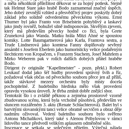
a měla několikrát příležitost děkovat se za hojný potlesk. Stejně
tak Helmut Stare jako hrabě Bodo zaznamenal značný úspěch.
Jeho dobrý zevnější vzhled a přesvědčivý projev poskytly dobrý
základ jeho solidně odvedenému pěveckému výkonu. Ernst
Thurner byl jako Franto von Briselstein pohyblivý a laskavý
jako jindy rovněž, bohužel silně indisponován. Skvělým zjevem,
který má především pěvecky hodně co říci, byla Grete
Zruneková jako Wanda. Matku hrála Mitzi Ahné se spoustou
komiky. Lotte Baumgartnerová jako Karla, Frantova sestra, a
Trude Lindnerová jako komtesa Fanny doplňovaly sevřený
ansámbl s Josefem Eberlem jako humoristicky velice podařeným
šlechticem von Kropačem, s Franzem Stachem, Josef Mahrlem a
Mirko Weberem pak v rolích dalších dobrých přátel hraběte
Bodo.
Dirigent (v originále "Kapellmeister" - pozn. překl.) Robert
Leukauf dodal jako šéf hudby provedení správný švih a říz,
požadoval však občas od pěveckého souboru přece jen až příliš,
takže stávkové mezery orchestru byly místy docela
pochopitelné. Z hudebního hlediska mělo však provedení
opravdu vysokou úroveň. Je třeba zmínit dobře znějící sbor.
Tentokrát šlo i o zvláště pěknou a zejména prostorově vzorně
zbudovanou scénu, která byla vrcholně působivá, především ve
sluncem rozzářeném 3. aktu (Renate Schlachterová). Balet byl s
barvitými slovanskými tanci velice obratně secvičen a obraz děje
nadmíru oživoval. Vedení baletního souboru bylo svěřeno
Antonu Michalikovi, který také s Alenou Pribylovou v rámci
lidového tance předvedl velikým aplausem odměněné sólo.
Inscenace se setkala se srdečným přijetím. Výtečná nálada