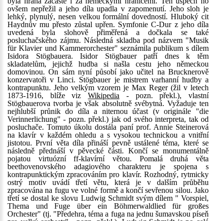
byla hrána začasté i za německými hranicemi. Ten úspěch ho
ovšem nepřežil a jeho díla upadla v zapomenutí. Jeho sloh je
lehký, plynulý, nesen velkou formální dovedností. Hluboký cit
Haydnův mu přesto zůstal upřen. Symfonie C-Dur z jeho díla
uvedená byla slohově přiměřená a dočkala se také
posluchačského zájmu. Následná skladba pod názvem "Musik
für Klavier und Kammerorchester" seznámila publikum s dílem
Isidora Stögbauera. Isidor Stögbauer patří dnes k těm
skladatelům, jejichž hudba si našla cestu jeho německou
domovinou. On sám nyní působí jako učitel na Brucknerově
konzervatoři v Linci. Stögbauer je mistrem varhanní hudby a
kontrapunktu. Jeho velkým vzorem je Max Reger (žil v letech
1873-1916, blíže viz
Wikipedia
- pozn. překl.), vlastní
Stögbauerova tvorba je však absolutně svébytná. Vyžaduje ten
nejhlubší průnik do díla a niternou účast (v originále "die
Verinnerlichung" - pozn. překl.) jak od svého interpreta, tak od
posluchače. Tomuto úkolu dostála paní prof. Annie Steinerová
na klavír v každém ohledu a s vysokou technickou a vnitřní
jistotou. První věta díla přináší pevně ustálené téma, které se
následně přednáší v pěvecké části. Končí se monumentálně
pojatou virtuózní ff-klavírní větou. Pomalá druhá věta
beethovenovského adagiového charakteru je spojena s
kontrapunktickým zpracováním pro klavír. Rozhodný, rytmicky
ostrý motiv uvádí třetí větu, která je v dalším průběhu
zpracována na fugu ve volné formě a končí sevřenou silou. Jako
třetí se dostal ke slovu Ludwig Schmidt svým dílem " Vorspiel,
Thema und Fuge über ein Böhmerwaldlied für großes
Orchester" (tj. "Předehra, téma a fuga na jednu šumavskou píseň