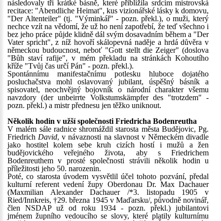
následovaly tři krátké básně, které přiblížila srdcím mistrovská
recitace: "Abendliche Heimat", kus vizionářské lásky k domovu,
"Der Altenteiler" (tj. "Výminkář" - pozn. překl.), o muži, který
nechce vzít na vědomí, že už ho není zapotřebí, že teď všechno i
bez jeho práce půjde klidně dál svým dosavadním během a "Der
Vater spricht", z níž hovoří skálopevná naděje a hrdá důvěra v
německou budoucnost, neboť "Gott stellt die Zeiger" (doslova
"Bůh staví rafije", v mém překladu na stránkách Kohoutího
kříže "Tvůj čas určí Pán" - pozn. překl.).
Spontánnímu manifestačnímu potlesku hluboce dojatého
posluchačstva mohl oslavovaný jubilant, úspěšný básník a
spisovatel, neochvějný bojovník o národní charakter všemu
navzdory (der unbeirrte Volkstumskämpfer des "trotzdem" -
pozn. překl.) a mistr přednesu jen těžko uniknout.
Několik hodin v užší společnosti Friedricha Bodenreutha
V malém sále radnice shromáždil starosta města Budějovic, Pg.
Friedrich
David
, v návaznosti na slavnost v Německém divadle
jako hostitel kolem sebe kruh cizích hostí i mužů a žen
budějovického veřejného života, aby s Friedrichem
Bodenreuthem v prosté společnosti strávili několik hodin u
příležitosti jeho 50. narozenin.
Poté, co starosta úvodem vysvětlil účel tohoto pozvání, předal
kulturní referent vedení župy Oberdonau Dr. Max Dachauer
(Maxmilian Alexander Dachauer /*3. listopadu 1905 v
Ried/Innkreis, †29. března 1945 v Maďarsku/, původně novinář,
člen NSDAP už od roku 1934 - pozn. překl.) jubilantovi
jménem župního vedoucího se slovy, které platily kulturnímu