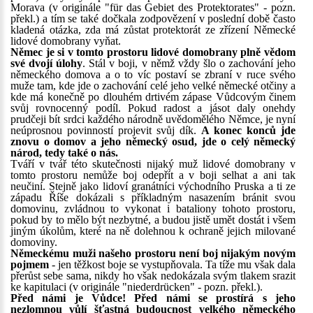
Morava (v originále "für das Gebiet des Protektorates" - pozn.
překl.) a tím se také dočkala zodpovězení v poslední době často
kladená otázka, zda má zůstat protektorát ze zřízení Německé
lidové domobrany vyňat.
Němec je si v tomto prostoru lidové domobrany plně vědom
své dvojí úlohy
. Stál v boji, v němž vždy šlo o zachování jeho
německého domova a o to víc postaví se zbraní v ruce svého
muže tam, kde jde o zachování celé jeho velké německé otčiny a
kde má konečně po dlouhém drtivém zápase Vůdcovým činem
svůj rovnocenný podíl. Pokud radost a jásot daly onehdy
prudčeji bít srdci každého národně uvědomělého Němce, je nyní
neúprosnou povinností projevit svůj dík.
A konec konců jde
znovu o domov a jeho německý osud, jde o celý německý
národ, tedy také o nás.
Tváří v tvář této skutečnosti nijaký muž lidové domobrany v
tomto prostoru nemůže boj odepřít a v boji selhat a ani tak
neučiní. Stejně jako lidoví granátníci východního Pruska a ti ze
západu Říše dokázali s příkladným nasazením bránit svou
domovinu, zvládnou to vykonat i bataliony tohoto prostoru,
pokud by to mělo být nezbytné, a budou jistě umět dostát i všem
jiným úkolům, které na ně dolehnou k ochraně jejich milované
domoviny.
Německému muži našeho prostoru není boj nijakým novým
pojmem
- jen těžkost boje se vystupňovala. Ta tíže mu však dala
přerůst sebe sama, nikdy ho však nedokázala svým tlakem srazit
ke kapitulaci (v originále "niederdrücken" - pozn. překl.).
Před námi je Vůdce! Před námi se prostírá s jeho
nezlomnou vůlí šťastná budoucnost velkého německého