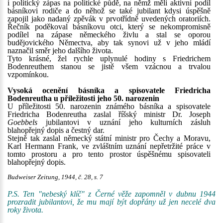
i politický zápas na politické půdě, na němž měli aktivní podíl
básníkovi rodiče a do něhož se také jubilant kdysi úspěšně
zapojil jako nadaný zpěvák v prvotřídně uvedených oratoriích.
Řečník poděkoval básníkovu otci, který se nekompromisně
podílel na zápase německého živlu a stal se oporou
budějovického Němectva, aby tak synovi už v jeho mládí
naznačil směr jeho dalšího života.
Tyto krásné, žel rychle uplynulé hodiny s Friedrichem
Bodenreuthem stanou se jistě všem vzácnou a trvalou
vzpomínkou.
Vysoká ocenění básníka a spisovatele Friedricha
Bodenreutha u příležitosti jeho 50. narozenin
U příležitosti 50. narozenin známého básníka a spisovatele
Friedricha Bodenreutha zaslal říšský ministr Dr. Joseph
Goebbels
jubilantovi v uznání jeho kulturních zásluh
blahopřejný dopis a čestný dar.
Stejně tak zaslal německý státní ministr pro Čechy a Moravu,
Karl Hermann Frank, ve zvláštním uznání nepřetržité práce v
tomto prostoru a pro tento prostor úspěšnému spisovateli
blahopřejný dopis.
Budweiser Zeitung, 1944, č. 28, s. 7
P.S. Ten "nebeský klíč" z Černé věže zapomněl v dubnu 1944
prozradit jubilantovi, že mu mají být dopřány už jen necelé dva
roky života.