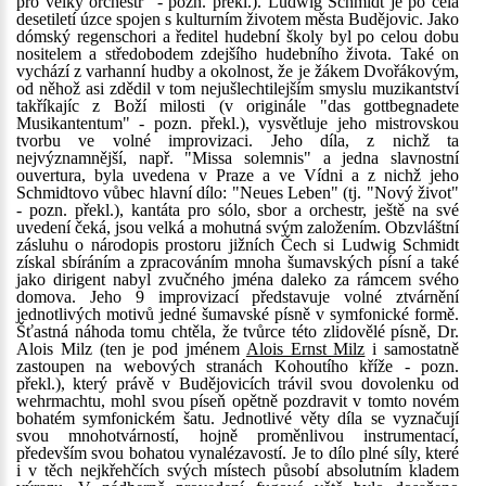
pro velký orchestr" - pozn. překl.). Ludwig Schmidt je po celá
desetiletí úzce spojen s kulturním životem města Budějovic. Jako
dómský regenschori a ředitel hudební školy byl po celou dobu
nositelem a středobodem zdejšího hudebního života. Také on
vychází z varhanní hudby a okolnost, že je žákem Dvořákovým,
od něhož asi zdědil v tom nejušlechtilejším smyslu muzikantství
takříkajíc z Boží milosti (v originále "das gottbegnadete
Musikantentum" - pozn. překl.), vysvětluje jeho mistrovskou
tvorbu ve volné improvizaci. Jeho díla, z nichž ta
nejvýznamnější, např. "Missa solemnis" a jedna slavnostní
ouvertura, byla uvedena v Praze a ve Vídni a z nichž jeho
Schmidtovo vůbec hlavní dílo: "Neues Leben" (tj. "Nový život"
- pozn. překl.), kantáta pro sólo, sbor a orchestr, ještě na své
uvedení čeká, jsou velká a mohutná svým založením. Obzvláštní
zásluhu o národopis prostoru jižních Čech si Ludwig Schmidt
získal sbíráním a zpracováním mnoha šumavských písní a také
jako dirigent nabyl zvučného jména daleko za rámcem svého
domova. Jeho 9 improvizací představuje volné ztvárnění
jednotlivých motivů jedné šumavské písně v symfonické formě.
Šťastná náhoda tomu chtěla, že tvůrce této zlidovělé písně, Dr.
Alois Milz (ten je pod jménem
Alois Ernst Milz
i samostatně
zastoupen na webových stranách Kohoutího kříže - pozn.
překl.), který právě v Budějovicích trávil svou dovolenku od
wehrmachtu, mohl svou píseň opětně pozdravit v tomto novém
bohatém symfonickém šatu. Jednotlivé věty díla se vyznačují
svou mnohotvárností, hojně proměnlivou instrumentací,
především svou bohatou vynalézavostí. Je to dílo plné síly, které
i v těch nejkřehčích svých místech působí absolutním kladem