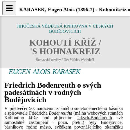
KARASEK, Eugen Alois (1896-?) - Kohoutikriz.
JIHOČESKÁ VĚDECKÁ KNIHOVNA V ČESKÝCH
BUDĚJOVICÍCH
KOHOUTÍ KŘÍŽ /
'S HOHNAKREIZ
Šumavské ozvěny / Des Waldes Widerhall
EUGEN ALOIS KARASEK
Friedrich Bodenreuth o svých
padesátinách v rodných
Budějovicích
V předvečer 50. narozenin známého sudetoněmeckého básníka
a spisovatele Friedricha
Bodenreutha
(má na webových stranách
Kohoutího kříže pod příjmením
Jaksch-Bodenreuth
své
samostatné zastoupení - pozn. překl.) byly Budějovice,
básníkovo rodné město, svědkem povznášejícího okamžiku