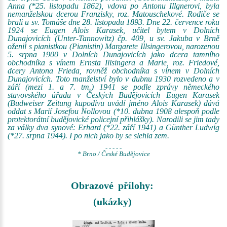
Anna (*25. listopadu 1862), vdova po Antonu Illgnerovi, byla
nemanželskou dcerou Franzisky, roz. Matouschekové. Rodiče se
brali u sv. Tomáše dne 28. listopadu 1893. Dne 22. července roku
1924 se Eugen Alois Karasek, učitel bytem v Dolních
Dunajovicích (Unter-Tannowitz) čp. 409, u sv. Jakuba v Brně
oženil s pianistkou (Pianistin) Margarete Illsingerovou, narozenou
5. srpna 1900 v Dolních Dunajovicích jako dcera tamního
obchodníka s vínem Ernsta Illsingera a Marie, roz. Friedové,
dcery Antona Frieda, rovněž obchodníka s vínem v Dolních
Dunajovicích. Toto manželství bylo v dubnu 1930 rozvedeno a v
září (mezi 1. a 7. tm.) 1941 se podle zprávy německého
stavovského úřadu v Českých Budějovicích Eugen Karasek
(Budweiser Zeitung kupodivu uvádí jméno Alois Karasek) dává
oddat s Marií Josefou Nollovou (*10. dubna 1908 alespoň podle
protektorátní budějovické policejní přihlášky). Narodili se jim tady
za války dva synové: Erhard (*22. září 1941) a Günther Ludwig
(*27. srpna 1944). I po nich jako by se slehla zem.
- - - - -
* Brno / České Budějovice
Obrazové přílohy:
(ukázky)