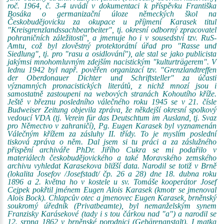
roč. 1964, č. 3-4 uvádí v dokumentaci k příspěvku Františka
Bosáka o germanizační úloze německých škol na
Českobudějovicku za okupace u příjmení Karasek titul
"Kreisgrenzlandssachbearbeiter", tj. okresní odborný zpracovatel
pohraničních záležitostí", a jmenuje ho i v sousedství tzv. RuS-
Amtu, což byl zlověstný protektorátní úřad pro "Rasse und
Siedlung", tj. pro "rasu a osidlování"), ale stal se jako publicista
jakýmsi mnohomluvným zdejším nacistickým "kulturträgerem". V
lednu 1942 byl např. pověřen organizací tzv. "Grenzlandtreffen
der Oberdonauer Dichter und Schriftsteller" za účasti
významných pronacistických literátů, z nichž mnozí jsou i
samostatně zastoupeni na webových stranách Kohoutího kříže.
Ještě v březnu posledního válečného roku 1945 se v 21. čísle
Budweiser Zeitung objevila zpráva, že někdejší okresní spolkový
vedoucí VDA (tj. Verein für das Deutschtum im Ausland, tj. Svaz
pro Němectvo v zahraničí), Pg. Eugen Karasek byl vyznamenán
Válečným křížem za zásluhy II. třídy. To je myslím poslední
tisková zpráva o něm. Dal jsem si tu práci a za záslužného
přispění archiváře PhDr. Jiřího Cukra se mi podařilo v
materiálech českobudějovického a také Moravského zemského
archivu vyhledat Karasekova bližší data. Narodil se totiž v Brně
(lokalita Josefov /Josefstadt/ čp. 26 a 28) dne 18. dubna roku
1896 a 2. května ho v kostele u sv. Tomáše kooperátor Josef
Cejpek pokřtil jménem Eugen Alois Karasek (kmotr se jmenoval
Alois Bock). Chlapcův otec a jmenovec Eugen Karasek, brněnský
soukromý úředník (Privatbeamte), byl nemanželským synem
Franzisky Karásekové (tady i s tou čárkou nad "a") a narodil se
12. srpna 1862 v brněnské porodnici (Gebärenanstalt). I matka