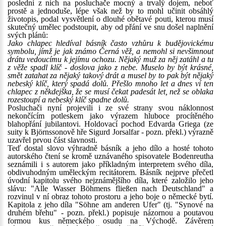
poslední z nich na posluchače mocný a trvalý dojem, neboť
prostě a jednoduše, lépe však než by to mohl učinit obsáhlý
životopis, podal vysvětlení o dlouhé obětavé pouti, kterou musí
skutečný umělec podstoupit, aby od přání ve snu došel naplnění
svých plánů:
Jako chlapec hledíval básník často vzhůru k budějovickému
symbolu, jímž je jak známo Černá věž, a nemohl si nevšimnout
drátu vedoucímu k jejímu ochozu. Nějaký muž za něj zatáhl a tu
z věže spadl klíč - doslova jako z nebe. Muselo by být krásné,
smět zatahat za nějaký takový drát a musel by to pak být nějaký
nebeský klíč, který spadá dolů. Přešlo mnoho let a dnes ví ten
chlapec z někdejška, že se musí čekat padesát let, než se oblaka
rozestoupí a nebeský klíč spadne dolů.
Posluchači nyní projevili i ze své strany svou náklonnost
nekončícím potleskem jako výrazem hluboce procítěného
blahopřání jubilantovi. Holdovací pochod Edvarda Griega (ze
suity k Björnssonově hře Sigurd Jorsalfar - pozn. překl.) výrazně
uzavřel prvou část slavnosti.
Teď dostal slovo výhradně básník a jeho dílo a hosté tohoto
autorského čtení se kromě uznávaného spisovatele Bodenreutha
seznámili i s autorem jako příkladným interpretem svého díla,
obdivuhodným uměleckým recitátorem. Básník nejprve přečetl
úvodní kapitolu svého nejznámějšího díla, které založilo jeho
slávu: "Alle Wasser Böhmens fließen nach Deutschland" a
rozvinul v ní obraz tohoto prostoru a jeho boje o německé bytí.
Kapitola z jeho díla "Söhne am anderen Ufer" (tj. "Synové na
druhém břehu" - pozn. překl.) popisuje názornou a poutavou
formou kus německého osudu na Východě. Závěrem