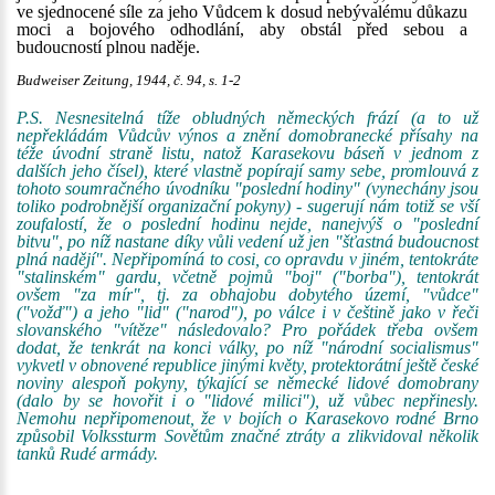
ve sjednocené síle za jeho Vůdcem k dosud nebývalému důkazu
moci a bojového odhodlání, aby obstál před sebou a
budoucností plnou naděje.
Budweiser Zeitung, 1944, č. 94, s. 1-2
P.S. Nesnesitelná tíže obludných německých frází (a to už
nepřekládám Vůdcův výnos a znění domobranecké přísahy na
téže úvodní straně listu, natož Karasekovu báseň v jednom z
dalších jeho čísel), které vlastně popírají samy sebe, promlouvá z
tohoto soumračného úvodníku "poslední hodiny" (vynechány jsou
toliko podrobnější organizační pokyny) - sugerují nám totiž se vší
zoufalostí, že o poslední hodinu nejde, nanejvýš o "poslední
bitvu", po níž nastane díky vůli vedení už jen "šťastná budoucnost
plná nadějí". Nepřipomíná to cosi, co opravdu v jiném, tentokráte
"stalinském" gardu, včetně pojmů "boj" ("borba"), tentokrát
ovšem "za mír", tj. za obhajobu dobytého území, "vůdce"
("vožď") a jeho "lid" ("narod"), po válce i v češtině jako v řeči
slovanského "vítěze" následovalo? Pro pořádek třeba ovšem
dodat, že tenkrát na konci války, po níž "národní socialismus"
vykvetl v obnovené republice jinými květy, protektorátní ještě české
noviny alespoň pokyny, týkající se německé lidové domobrany
(dalo by se hovořit i o "lidové milici"), už vůbec nepřinesly.
Nemohu nepřipomenout, že v bojích o Karasekovo rodné Brno
způsobil Volkssturm Sovětům značné ztráty a zlikvidoval několik
tanků Rudé armády.