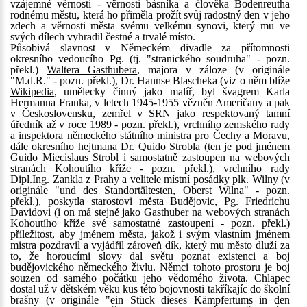
vzájemné věrnosti - věrnosti básníka a člověka Bodenreutha
rodnému městu, která ho přiměla prožít svůj radostný den v jeho
zdech a věrnosti města svému velkému synovi, který mu ve
svých dílech vyhradil čestné a trvalé místo.
Působivá slavnost v Německém divadle za přítomnosti
okresního vedoucího Pg. (tj. "stranického soudruha" - pozn.
překl.)
Waltera Gasthubera
, majora v záloze (v originále
"M.d.R." - pozn. překl.), Dr. Hannse Blascheka (viz o něm blíže
Wikipedia
, umělecky činný jako malíř, byl švagrem Karla
Hermanna Franka, v letech 1945-1955 vězněn Američany a pak
v Československu, zemřel v SRN jako respektovaný tamní
úředník až v roce 1989 - pozn. překl.), vrchního zemského rady
a inspektora německého státního ministra pro Čechy a Moravu,
dále okresního hejtmana Dr. Quido Strobla (ten je pod jménem
Guido Miecislaus Strobl
i samostatně zastoupen na webových
stranách Kohoutího kříže - pozn. překl.), vrchního rady
Dipl.Ing. Zankla z Prahy a velitele místní posádky plk. Wilny (v
originále "und des Standortältesten, Oberst Wilna" - pozn.
překl.), poskytla starostovi města Budějovic,
Pg. Friedrichu
Davidovi
(i on má stejně jako Gasthuber na webových stranách
Kohoutího kříže své samostatné zastoupení - pozn. překl.)
příležitost, aby jménem města, jakož i svým vlastním jménem
mistra pozdravil a vyjádřil zároveň dík, který mu město dluží za
to, že horoucími slovy dal světu poznat existenci a boj
budějovického německého živlu. Němci tohoto prostoru je boj
souzen od samého počátku jeho vědomého života. Chlapec
dostal už v dětském věku kus této bojovnosti takříkajíc do školní
brašny (v originále "ein Stück dieses Kämpfertums in den