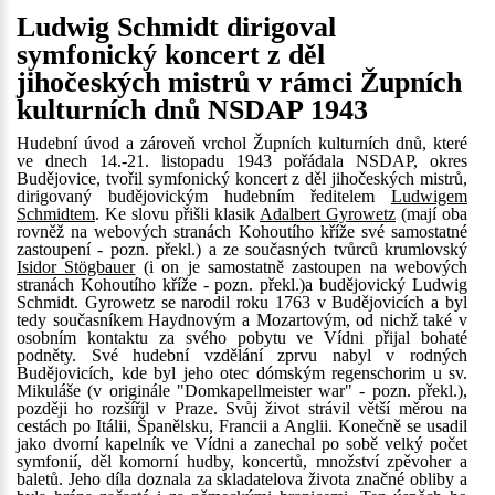
Ludwig Schmidt dirigoval
symfonický koncert z děl
jihočeských mistrů v rámci Župních
kulturních dnů NSDAP 1943
Hudební úvod a zároveň vrchol Župních kulturních dnů, které
ve dnech 14.-21. listopadu 1943 pořádala NSDAP, okres
Budějovice, tvořil symfonický koncert z děl jihočeských mistrů,
dirigovaný budějovickým hudebním ředitelem
Ludwigem
Schmidtem
. Ke slovu přišli klasik
Adalbert Gyrowetz
(mají oba
rovněž na webových stranách Kohoutího kříže své samostatné
zastoupení - pozn. překl.) a ze současných tvůrců krumlovský
Isidor Stögbauer
(i on je samostatně zastoupen na webových
stranách Kohoutího kříže - pozn. překl.)a budějovický Ludwig
Schmidt. Gyrowetz se narodil roku 1763 v Budějovicích a byl
tedy současníkem Haydnovým a Mozartovým, od nichž také v
osobním kontaktu za svého pobytu ve Vídni přijal bohaté
podněty. Své hudební vzdělání zprvu nabyl v rodných
Budějovicích, kde byl jeho otec dómským regenschorim u sv.
Mikuláše (v originále "Domkapellmeister war" - pozn. překl.),
později ho rozšířil v Praze. Svůj život strávil větší měrou na
cestách po Itálii, Španělsku, Francii a Anglii. Konečně se usadil
jako dvorní kapelník ve Vídni a zanechal po sobě velký počet
symfonií, děl komorní hudby, koncertů, množství zpěvoher a
baletů. Jeho díla doznala za skladatelova života značné obliby a