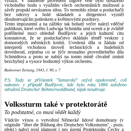
výrazu. V nádherně provedení fugové větě bylo dosaženo
vrcholného bodu s využitím všech orchestrálních možností a
závěr propukl nevázanou silou. To nemohlo zůstat u posluchačů
bez odezvy a hold skladateli a dirigentovi vyzněl
dlouhotrvajícím potleskem a květinovými pozdravy.
Tento impozantní a na zážitky tak bohatý večer nalezl vděčné
publikum, které svého Ludwiga Schmidta umí ocenit a je zvláště
potěšitelné moci ohledně Budějovic a jejich kulturní citu
konstatovat, že se posluchačstvo skládalo téměř veskrze z
domorodých městských kruhů. Uvedená díla si žádala od
interpretů vrcholnou úroveň technických a hudebních
dovedností, zejména co se týče nesnadno proveditelného díla
Schmidtova a proto se nabízí na tomto místě chvalně zmínit
bezchybný a vysoce hodnotný výkon orchestru.
Budweiser Zeitung, 1943, č. 90, s. 7
P.S. Tady se přívlastek "šumavský" ozývá opakovaně, což
nakonec v případě Budějovic, kde bylo roku 1884 založeno
sdružení Deutscher Böhmerwaldbund, nijak neudivuje.
Volkssturm také v protektorátě
To podstatné, co musí vědět každý
Vůdcův výnos o vytvoření Německé lidové domobrany (v
originále "über die Bildung des Deutschen Volkssturms" - pozn.
překl.) nabyl nyní platnosti i pro území Protektorátu Čechy a