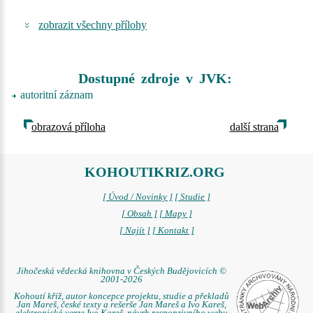
zobrazit všechny přílohy
Dostupné zdroje v JVK:
autoritní záznam
obrazová příloha
další strana
KOHOUTIKRIZ.ORG
[ Úvod / Novinky ]
[ Studie ]
[ Obsah ]
[ Mapy ]
[ Najít ]
[ Kontakt ]
Jihočeská vědecká knihovna v Českých Budějovicích ©
2001-2026
Kohoutí kříž, autor koncepce projektu, studie a překladů
Jan Mareš, české texty a rešerše Jan Mareš a Ivo Kareš,