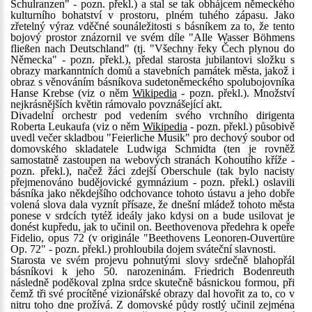
Schulranzen" - pozn. překl.) a stal se tak obhájcem německého
kulturního bohatství v prostoru, plném tuhého zápasu. Jako
zřetelný výraz vděčné sounáležitosti s básníkem za to, že tento
bojový prostor znázornil ve svém díle "Alle Wasser Böhmens
fließen nach Deutschland" (tj. "Všechny řeky Čech plynou do
Německa" - pozn. překl.), předal starosta jubilantovi složku s
obrazy markanntních domů a stavebních památek města, jakož i
obraz s věnováním básníkova sudetoněmeckého spolubojovníka
Hanse Krebse (viz o něm
Wikipedia
- pozn. překl.). Množství
nejkrásnějších květin rámovalo povznášející akt.
Divadelní orchestr pod vedením svého vrchního dirigenta
Roberta Leukaufa (viz o něm
Wikipedia
- pozn. překl.) působivě
uvedl večer skladbou "Feierliche Musik" pro dechový soubor od
domovského skladatele Ludwiga Schmidta (ten je rovněž
samostatně zastoupen na webových stranách Kohoutího kříže -
pozn. překl.), načež žáci zdejší Oberschule (tak bylo nacisty
přejmenováno budějovické gymnázium - pozn. překl.) oslavili
básníka jako někdejšího odchovance tohoto ústavu a jeho dobře
volená slova dala vyznít přísaze, že dnešní mládež tohoto města
ponese v srdcích tytéž ideály jako kdysi on a bude usilovat je
donést kupředu, jak to učinil on. Beethovenova předehra k opeře
Fidelio, opus 72 (v originále "Beethovens Leonoren-Ouvertüre
Op. 72" - pozn. překl.) prohloubila dojem sváteční slavnosti.
Starosta ve svém projevu pohnutými slovy srdečně blahopřál
básníkovi k jeho 50. narozeninám. Friedrich Bodenreuth
následně poděkoval zplna srdce skutečně básnickou formou, při
čemž tři své procítěné vizionářské obrazy dal hovořit za to, co v
nitru toho dne prožívá. Z domovské půdy rostlý učinil zejména