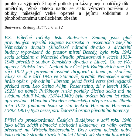
publika a výjimečně hojný potlesk prokázaly nejen patřičný dík
umělcům, nýbrž daleko nadto se stalo výrazem potěšení a
obliby, náležející velké operetě a jejímu solidnímu a
plnohodnotnému uměleckému obsahu.
Budweiser Zeitung, 1944, č. 6, s. 12
P.S. Válečné ročníky listu Budweiser Zeitung jsou plné
pravidelných referátů Eugena Karaseka o inscenacích zdejšího
Německého divadla (Jihočeské národní divadlo z divadelní
budovy vypovězené do prostor místní Besedy, bylo roku 1942
zcela zakázáno a Německé divadlo představoval v letech 1939-
1945 převážně soubor Zemského divadla z Lince). Co se týče
operety "Polská krev", Nedbal tu v Českých Budějovicích dne 15.
září 1922 její provedení osobně dirigoval a hned po skončení
války se už v září 1945 ve Stalinově, předtím Německém domě
hrála opět s "původním" libretem, jehož česká verze (asi nejstarší
překlad textu Leo Steina /vl.jm. Rosensteina, žil v letech 1861-
1921/ na námět Puškinovy ruské povídky Slečna selka má na
svědomí Adolf Wenig /1874-1940/) byla ovšem během let různě
upravována. Hlavním důvodem německého přepracování libreta
roku 1942 (autorem textu se stal tenkrát Hermann Hermecke
/1892-1961/) byla bezesporu židovská osoba původního libretisty.
Přišel do protektorátních Českých Budějovic v září roku 1940
jako učitel zdejší německé obchodní akademie, za války ovšem
přezvané na Wirtschaftsoberschule. Brzy ovšem nejenže nabyl
jako oddaný straník různých funkcí (Jihočeský sborník historický,