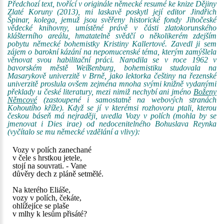
Předchozí text, tvořící v originále německé resumé ke knize Dějiny
Zlaté Koruny (2013), mi laskavě poskytl její editor Jindřich
Špinar, kolega, jemuž jsou svěřeny historické fondy Jihočeské
vědecké knihovny, umístěné právě v části zlatokorunského
klášterního areálu, hmatatelně svědčí o několikerém zdejším
pobytu německé bohemistky Kristiny Kallertové. Zavedl ji sem
zájem o barokní kázání na nepomucenské téma, kterým zamýšlela
věnovat svou habilitační práci. Narodila se v roce 1962 v
bavorském městě Wei҆ßenburg, bohemistiku studovala na
Masarykově univerzitě v Brně, jako lektorka češtiny na řezenské
univerzitě proslula ovšem zejména mnoha svými knižně vydanými
překlady u české literatury, mezi nimiž nechybí ani jméno
Boženy
Němcové
(zastoupené i samostatně na webových stranách
Kohoutího kříže). Když se jí v kterémsi rozhovoru ptali, kterou
českou báseň má nejraději, uvedla Vozy v polích (mohla by se
jmenovat i Dies irae) od nedocenitelného Bohuslava Reynka
(vyčítalo se mu německé vzdělání a vlivy):
Vozy v polích zanechané
v čele s hrstkou jetele,
stojí na souvrati. - Vane
důvěry dech z pláně setmělé.
Na kterého Eliáše,
vozy v polích, čekáte,
ohlížejíce se plaše
v mlhy k lesům přisáté?