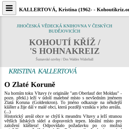
KALLERTOVÁ, Kristina (1962- - Kohoutikriz.o
JIHOČESKÁ VĚDECKÁ KNIHOVNA V ČESKÝCH
BUDĚJOVICÍCH
KOHOUTÍ KŘÍŽ /
'S HOHNAKREIZ
Šumavské ozvěny / Des Waldes Widerhall
KRISTINA KALLERTOVÁ
O Zlaté Koruně
Na horním toku Vltavy (v originále "am Oberlauf der Moldau" -
pozn. překl.) leží v údolí malebné místo s nevšedním jménem
Zlatá Koruna (Goldenkron). To jméno odkazuje na někdejší
klášter a žije dál v malé obci, která později vznikla v jeho areálu.
(...)
Historický areál obce se chýlí k meandru Vltavy a leží stranou
větších lidských sídel a dopravních tepen. Ideální místo pro
založení kláštera! Odpovídalo požadavku po co možná