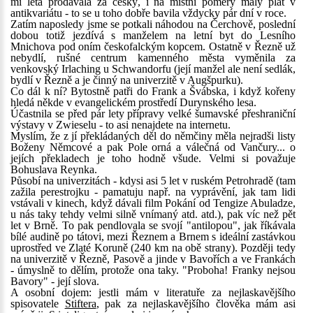
mi léta prodávala za český, i na místní poměry malý plat v
antikvariátu - to se u toho dobře bavila vždycky pár dní v roce.
Zatím naposledy jsme se potkali náhodou na Čerchově, poslední
dobou totiž jezdívá s manželem na letní byt do Lesního
Mnichova pod oním českofalckým kopcem. Ostatně v Řezně už
nebydlí, rušné centrum kamenného města vyměnila za
venkovský Irlaching u Schwandorfu (její manžel ale není sedlák,
bydlí v Řezně a je činný na univerzitě v Augšpurku).
Co dál k ní? Bytostně patři do Frank a Švábska, i když kořeny
hledá někde v evangelickém prostředí Durynského lesa.
Účastnila se před pár lety přípravy velké šumavské přeshraniční
výstavy v Zwieselu - to asi nenajdete na internetu.
Myslím, že z jí překládaných děl do němčiny měla nejradši listy
Boženy Němcové a pak Pole orná a válečná od Vančury... o
jejích překladech je toho hodně všude. Velmi si považuje
Bohuslava Reynka.
Působí na univerzitách - kdysi asi 5 let v ruském Petrohradě (tam
zažila perestrojku - pamatuju např. na vyprávění, jak tam lidi
vstávali v kinech, když dávali film Pokání od Tengize Abuladze,
u nás taky tehdy velmi silně vnímaný atd. atd.), pak víc než pět
let v Brně. To pak pendlovala se svojí "antilopou", jak říkávala
bílé audině po tátovi, mezi Řeznem a Brnem s ideální zastávkou
uprostřed ve Zlaté Koruně (240 km na obě strany). Později tedy
na univerzitě v Řezně, Pasově a jinde v Bavořích a ve Frankách
- úmyslně to dělím, protože ona taky. "Proboha! Franky nejsou
Bavory" - její slova.
A osobní dojem: jestli mám v literatuře za nejlaskavějšího
spisovatele
Stiftera
, pak za nejlaskavějšího člověka mám asi