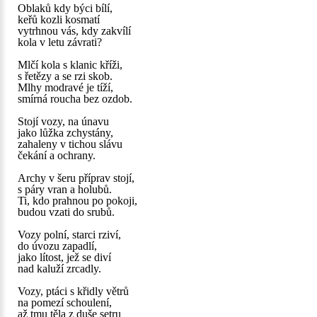
Oblaků kdy býci bílí,
keřů kozli kosmatí
vytrhnou vás, kdy zakvílí
kola v letu závrati?
Mlčí kola s klanic kříži,
s řetězy a se rzi skob.
Mlhy modravé je tíží,
smírná roucha bez ozdob.
Stojí vozy, na únavu
jako lůžka zchystány,
zahaleny v tichou slávu
čekání a ochrany.
Archy v šeru příprav stojí,
s páry vran a holubů.
Ti, kdo prahnou po pokoji,
budou vzati do srubů.
Vozy polní, starci rziví,
do úvozu zapadlí,
jako lítost, jež se diví
nad kaluží zrcadly.
Vozy, ptáci s křidly větrů
na pomezí schoulení,
až tmu těla z duše setru