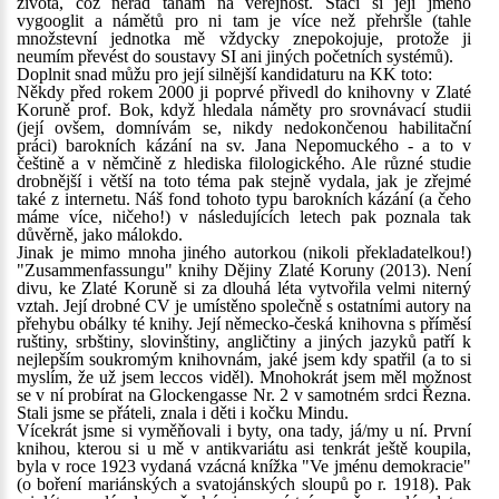
života, což nerad tahám na veřejnost. Stačí si její jméno
vygooglit a námětů pro ni tam je více než přehršle (tahle
množstevní jednotka mě vždycky znepokojuje, protože ji
neumím převést do soustavy SI ani jiných početních systémů).
Doplnit snad můžu pro její silnější kandidaturu na KK toto:
Někdy před rokem 2000 ji poprvé přivedl do knihovny v Zlaté
Koruně prof. Bok, když hledala náměty pro srovnávací studii
(její ovšem, domnívám se, nikdy nedokončenou habilitační
práci) barokních kázání na sv. Jana Nepomuckého - a to v
češtině a v němčině z hlediska filologického. Ale různé studie
drobnější i větší na toto téma pak stejně vydala, jak je zřejmé
také z internetu. Náš fond tohoto typu barokních kázání (a čeho
máme více, ničeho!) v následujících letech pak poznala tak
důvěrně, jako málokdo.
Jinak je mimo mnoha jiného autorkou (nikoli překladatelkou!)
"Zusammenfassungu" knihy Dějiny Zlaté Koruny (2013). Není
divu, ke Zlaté Koruně si za dlouhá léta vytvořila velmi niterný
vztah. Její drobné CV je umístěno společně s ostatními autory na
přehybu obálky té knihy. Její německo-česká knihovna s příměsí
ruštiny, srbštiny, slovinštiny, angličtiny a jiných jazyků patří k
nejlepším soukromým knihovnám, jaké jsem kdy spatřil (a to si
myslím, že už jsem leccos viděl). Mnohokrát jsem měl možnost
se v ní probírat na Glockengasse Nr. 2 v samotném srdci Řezna.
Stali jsme se přáteli, znala i děti i kočku Mindu.
Vícekrát jsme si vyměňovali i byty, ona tady, já/my u ní. První
knihou, kterou si u mě v antikvariátu asi tenkrát ještě koupila,
byla v roce 1923 vydaná vzácná knížka "Ve jménu demokracie"
(o boření mariánských a svatojánských sloupů po r. 1918). Pak