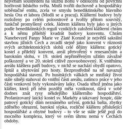
největším soustředění na službu Bohu v odloučení od povrchní
horlivosti lidského světa. Mniši tvořili duchovně a hospodářsky
soběstačné entitu, zcela ve smyslu benediktinského hlavního
hesla Ora et labora (Modli se a pracuj). Klášterní budovy byly
rozloženy po celém poloostrově a tvořily přitom souvislý,
funkčně promyšlený celek. Jádrem kláštera byly jako u jiných
podle benediktinských regulí vzniklých založení klášterní chrám
a k němu přilehlý kvadrát budovy konventu. Chrám
Nanebevzetí Panny Marie ve Zlaté Koruně je největší sakrální
stavbou jižních Čech a zrcadlí stejně jako konvent v různosti
svých architektonických slohů celé dějiny kláštera: gotický
kostel a přilehlý konvent, areál přetvořený v renesančním a
barokním slohu, v 19. století nepřiměřeným užitím závažně
poškozený a ve 20. století citlivě znovuobnovený. K vnitřnímu
areálu kláštera patří budovy, v nichž se nachází obydlí opatovo,
špitál a ubytování pro hosty. Bezprostředně na ně navazují
hospodářská stavení. Po husitských válkách se mnišský život
stále silněji stahoval do vnitřní části areálu, zatímco práce v jeho
části venkovní byly vykonávány laiky. Osada téhož jména jako
klášter, která při něm později měla vzniknout, dává v sobě
dodnes znát rysy někdejšího klášterního hospodářství.
Profanizovaný laický kostel sv. Markéty a takzvaný hospic, dále
patrový gotický dům neznámého určení, gotická bašta, zbytky
zděného ohrazení, barokní sýpka, rozličné klášteru příslušející
hospodářské a obytné budovy - to vše se stále ještě pojí do
mocného komplexu, který ve svém úhrnu nemá v Čechách
obdoby.