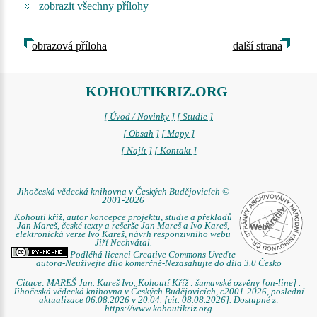
zobrazit všechny přílohy
obrazová příloha
další strana
KOHOUTIKRIZ.ORG
[ Úvod / Novinky ]
[ Studie ]
[ Obsah ]
[ Mapy ]
[ Najít ]
[ Kontakt ]
Jihočeská vědecká knihovna v Českých Budějovicích ©
2001-2026
Kohoutí kříž, autor koncepce projektu, studie a překladů
Jan Mareš, české texty a rešerše Jan Mareš a Ivo Kareš,
elektronická verze Ivo Kareš, návrh responzivního webu
Jiří Nechvátal.
Podléhá licenci Creative Commons Uveďte
autora-Neužívejte dílo komerčně-Nezasahujte do díla 3.0 Česko
Citace: MAREŠ Jan. Kareš Ivo. Kohoutí Kříž : šumavské ozvěny [on-line] .
Jihočeská vědecká knihovna v Českých Budějovicích, c2001-2026, poslední
aktualizace 06.08.2026 v 20.04. [cit. 08.08.2026]. Dostupné z:
https://www.kohoutikriz.org