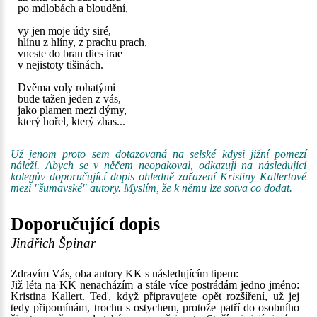
po mdlobách a bloudění,
vy jen moje údy siré,
hlínu z hlíny, z prachu prach,
vneste do bran dies irae
v nejistoty tišinách.
Dvěma voly rohatými
bude tažen jeden z vás,
jako plamen mezi dýmy,
který hořel, který zhas...
Už jenom proto sem dotazovaná na selské kdysi jižní pomezí
náleží. Abych se v něčem neopakoval, odkazuji na následující
kolegův doporučující dopis ohledně zařazení Kristiny Kallertové
mezi "šumavské" autory. Myslím, že k němu lze sotva co dodat.
Doporučující dopis
Jindřich Špinar
Zdravím Vás, oba autory KK s následujícím tipem:
Již léta na KK nenacházím a stále více postrádám jedno jméno:
Kristina Kallert. Teď, když připravujete opět rozšíření, už jej
tedy připomínám, trochu s ostychem, protože patří do osobního