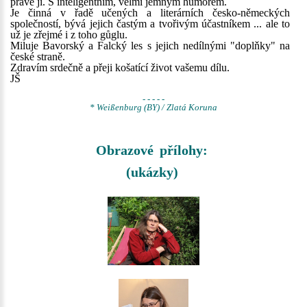
právě ji. S inteligentním, velmi jemným humorem.
Je činná v řadě učených a literárních česko-německých
společností, bývá jejich častým a tvořivým účastníkem ... ale to
už je zřejmé i z toho gůglu.
Miluje Bavorský a Falcký les s jejich nedílnými "doplňky" na
české straně.
Zdravím srdečně a přeji košatící život vašemu dílu.
JŠ
- - - - -
* Weißenburg (BY) / Zlatá Koruna
Obrazové přílohy:
(ukázky)