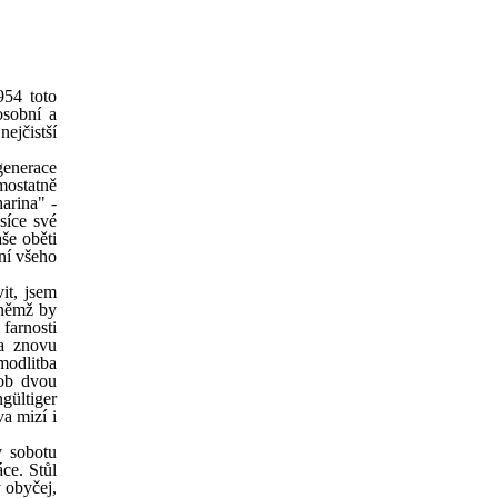
954 toto
osobní a
ejčistší
generace
mostatně
arina" -
síce své
še oběti
ní všeho
it, jsem
 němž by
farnosti
 a znovu
modlitba
sob dvou
gültiger
a mizí i
v sobotu
ce. Stůl
 obyčej,