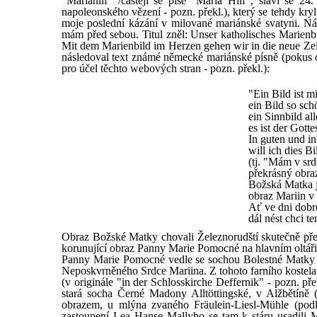
"Mariahilf" /častěji se píše "Maria Hilf", slaví se 
napoleonského vězení - pozn. překl.), který se tehdy kryl
moje poslední kázání v milované mariánské svatyni. Náčr
mám před sebou. Titul zněl: Unser katholisches Marienbild
Mit dem Marienbild im Herzen gehen wir in die neue Zeit
následoval text známé německé mariánské písně (pokus o
pro účel těchto webových stran - pozn. překl.):
"Ein Bild ist m
ein Bild so sc
ein Sinnbild al
es ist der Gotte
In guten und i
will ich dies B
(tj. "Mám v sr
překrásný obra
Božská Matka j
obraz Mariin 
Ať ve dni dobr
dál nést chci t
Obraz Božské Matky chovali Železnorudští skutečně přeh
korunující obraz Panny Marie Pomocné na hlavním oltáři
Panny Marie Pomocné vedle se sochou Bolestné Matky B
Neposkvrněného Srdce Mariina. Z tohoto farního kostela
(v originále "in der Schlosskirche Deffernik" - pozn. p
stará socha Černé Madony Alltöttingské, v Alžbětíně (
obrazem, u mlýna zvaného Fräulein-Liesl-Mühle (po
zastoupení
Lea Hanse Mallyho
se tam k stáru usadili 