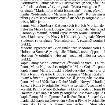
Korunování Panny Marie v Cudrovicích (v originále "Ma
v Pohoří na Šumavě (v originále "Maria von guten Rat 
originále "Mariahilf in Markt Eisenstein" - pozn. překl.).
Kniha "Sudetenland - Marianisches Land" (Königstein in
překl.) 23 míst českobudějovické diecéze (v originále "2
místa, blíže je to:
Panna Maria Sněžná v Kašperských Horách (v originále "
milostná Matka Boží Budějovická (v originále "die Gnad
Chroboly (rozuměj poutní kaple Panny Marie Lurdské "U 
kostel řádu servitů v Nových Hradech (v originále "Servit
Studenec (v originále "Herrnlesbrunn", rozuměj poutní
překl.),
Madona Vyšebrodská (v originále "die Madonna von Hohe
Hořice na Šumavě (v originále "Höritz", rozuměj poutní 
Hostouň (v originále "Hostau", rozuměj milostná soc
překl.),
kaple Panny Marie Pomocnice křesťanů na vrchu Thurmber
Panna Maria Kájovská (v originále "Maria Gojau" - pozn.
kaple Panny Marie Lurdské u Horšovského Týna (v originá
Maria Rast u Vyššího Brodu (v originále "Maria Rast am S
Svatý Kámen u Rychnova nad Malší (v originále "Maria S
Panna Maria Utěšitelka v Dobré Vodě u Nových Hradů (v o
Železná Ruda (v originále "Markt Eisenstein", rozuměj 
kostelík Panny Marie Bolestné na Dobré vodě u Horní Pla
Hauswaldská kaple u Srní (v originále "die Waldkapelle b
kaple Panny Marie Pomocné u Rožmitálu na Šumavě (v orig
mariánská kaple na Červeném vršku u Pěkné (v originále 
mariánská kaple na Kamenném vrchu u Strážnéh