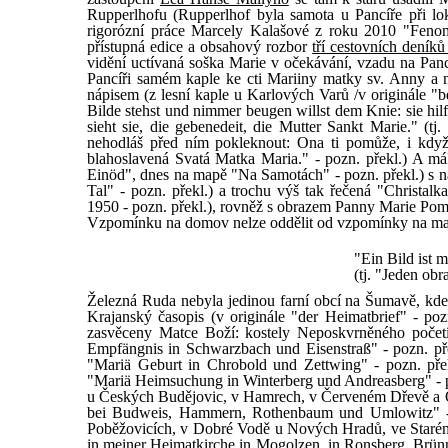
Rupperlhofu (Rupperlhof byla samota u Pancíře při lok
rigorózní práce Marcely Kalašové z roku 2010 "Fenomé
přístupná edice a obsahový rozbor
tří cestovních deník
vidění uctívaná soška Marie v očekávání, vzadu na Pancí
Pancíři samém kaple ke cti Mariiny matky sv. Anny a n
nápisem (z lesní kaple u Karlových Varů /v originále "b
Bilde stehst und nimmer beugen willst dem Knie: sie hilf
sieht sie, die gebenedeit, die Mutter Sankt Marie." (t
nehodláš před ním pokleknout: Ona ti pomůže, i když o
blahoslavená Svatá Matka Maria." - pozn. překl.) A m
Einöd", dnes na mapě "Na Samotách" - pozn. překl.) s n
Tal" - pozn. překl.) a trochu výš tak řečená "Christalk
1950 - pozn. překl.), rovněž s obrazem Panny Marie Po
Vzpomínku na domov nelze oddělit od vzpomínky na mar
"Ein Bild ist 
(tj. "Jeden obr
Železná Ruda nebyla jedinou farní obcí na Šumavě, kde 
Krajanský časopis (v originále "der Heimatbrief" - poz
zasvěceny Matce Boží: kostely Neposkvrněného počet
Empfängnis in Schwarzbach und Eisenstraß" - pozn. pře
"Mariä Geburt in Chrobold und Zettwing" - pozn. přek
"Mariä Heimsuchung in Winterberg und Andreasberg" - p
u Českých Budějovic, v Hamrech, v Červeném Dřevě a Om
bei Budweis, Hammern, Rothenbaum und Umlowitz" - 
Poběžovicích, v Dobré Vodě u Nových Hradů, ve Starém
in meiner Heimatkirche in Mogolzen, in Ronsberg, Brünnl b