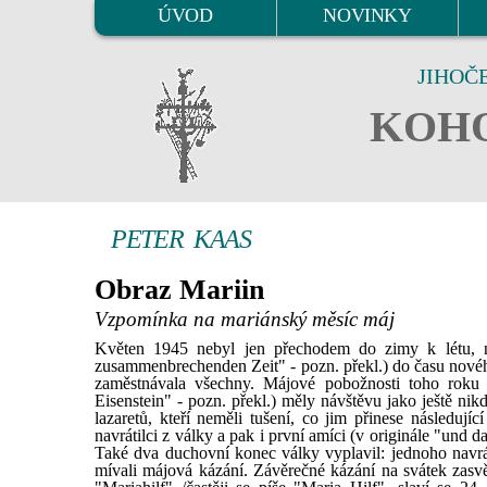
ÚVOD
NOVINKY
JIHOČ
KOHO
PETER KAAS
Obraz Mariin
Vzpomínka na mariánský měsíc máj
Květen 1945 nebyl jen přechodem do zimy k létu, n
zusammenbrechenden Zeit" - pozn. překl.) do času nové
zaměstnávala všechny. Májové pobožnosti toho roku 
Eisenstein" - pozn. překl.) měly návštěvu jako ještě n
lazaretů, kteří neměli tušení, co jim přinese následujíc
navrátilci z války a pak i první amíci (v originále "und 
Také dva duchovní konec války vyplavil: jednoho navrát
mívali májová kázání. Závěrečné kázání na svátek zasvě