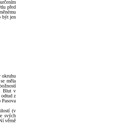
 určením
tlu před
vrněnému
 být jen
v okruhu
 se měla
božností
 Blut v
 odtud z
o Pasova
lostí (v
ve svých
Ní věrně