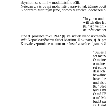
abychom se s nimi v modlitbách loučili.
Nejeden z vás by mi mohl jistě vyprávět. jak účinně pocí
S obrazem Mariiným jsme, domov v srdcích, odcházeli do n
"In guten und 
will ich dies B
(tj. "Ať ve dni
dál nést chci t
Dne 8. prosince roku 1942 (tj. ve svátek Neposkvrněného
svět Neposkvrněnému Srdci Mariinu. Rok nato, tj. 8. pros
K trvalé vzpomínce na toto mariánské zasvěcení jsme v ž
"Süßes 
sei mein
O meine 
o meine 
sei eing
dass ich
bewähre
beschütz
und als 
(tj. "Sl
budiž mi
Ó má Př
ó má Ma
budiž pa
že Ti ná