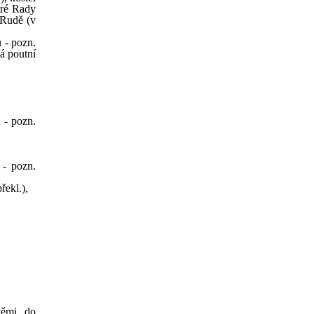
bré Rady
 Rudě (v
 - pozn.
á poutní
 - pozn.
 - pozn.
ekl.),
těmi do