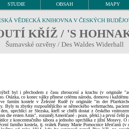
STUDIE
OBSAH
MAPY
ESKÁ VĚDECKÁ KNIHOVNA V ČESKÝCH BUDĚJO
UTÍ KŘÍŽ / 'S HOHNA
Šumavské ozvěny / Des Waldes Widerhall
ýbrž byl i přechodem z času zhroucení a krachu (v originále "a
ho. Otázka, co konec války přinese celému národu, domovu i každému
ve farním kostele v Železné Rudě (v originále "in der Pfarrkirc
ikdy. Byly tu zbytky rozpouštějícího se německého wehrmachtu, pacien
í den, uprchlíci ze Slezska, kteří se chtěli dostat z českého vnitroze
dann die ersten Amis", rozuměj Američané - pozn. překl.) a první čeští p
ilce z koncentračního tábora a jednoho uprchlíka z jižní Moravy. O 
cení farního kostela, tj. svátek Panny Marie Pomocnice křesťanů (v o