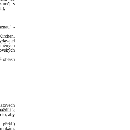
ozuměj s
.),
henau" -
irchen,
ydavatel
míněných
kovských
é oblasti
latovech
áždili k
 to, aby
 překl.)
m mukám,