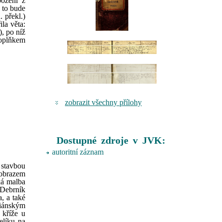
bození z
e to bude
 překl.)
ila věta:
, po níž
doplňkem
zobrazit všechny přílohy
Dostupné zdroje v JVK:
autoritní záznam
 stavbou
 obrazem
ká malba
 Debrník
, a také
riánským
 kříže u
elíku na