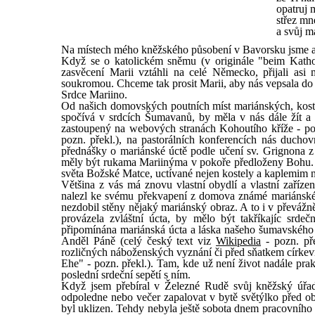
opatruj 
střez mn
a svůj ma
Na místech mého kněžského působení v Bavorsku jsme až
Když se o katolickém sněmu (v originále "beim Kathol
zasvěcení Marii vztáhli na celé Německo, přijali asi
soukromou. Chceme tak prosit Marii, aby nás vepsala do 
Srdce Mariino.
Od našich domovských poutních míst mariánských, kostel
spočívá v srdcích Šumavanů, by měla v nás dále žít a 
zastoupený na webových stranách Kohoutího kříže - pozn
pozn. překl.), na pastorálních konferencích nás ducho
přednášky o mariánské úctě podle učení sv. Grignona z
měly být rukama Mariinýma v pokoře předloženy Bohu. -
světa Božské Matce, uctívané nejen kostely a kaplemim n
Většina z vás má znovu vlastní obydlí a vlastní zaříze
nalezl ke svému překvapení z domova známé mariánské 
nezdobil stěny nějaký mariánský obraz. A to i v převážn
provázela zvláštní úcta, by mělo být takříkajíc srd
připomínána mariánská úcta a láska našeho šumavského
Anděl Páně (celý český text viz
Wikipedia
- pozn. př
rozličných náboženských vyznání či před sňatkem církevn
Ehe" - pozn. překl.). Tam, kde už není život nadále prak
poslední srdeční sepětí s ním.
Když jsem přebíral v Železné Rudě svůj kněžský úřad
odpoledne nebo večer zapalovat v bytě světýlko před o
byl uklizen. Tehdy nebyla ještě sobota dnem pracovního