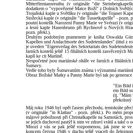
Mitterfirmiansreuthu (v originále "die Steinbergkape
dodatkem o "vypovězené Matce Boží" z Dolních Světlých H
Trojaňská kaple u Světlíku (v originále "die Tojaser Kapel
Stožecká kaple (v originále "die Tussetkapellle" - pozn. p
poutní kostelík Narození Panny Marie ve Svérazi (v origin
a lesní kaple Hasenbrunn při Rychnově u Nových Hrad
pozn. překl.).
Druhým podobným pramenem je kniha Oswalda Günth
Kapellen und Andachtsorte des Sudetenlandes" (titul z r
je uveden "Eigenverlag des Sekretariats des Sudetendeu
farních kostelů ještě 15 filiálních kostelů zasvěcených
kaplí ke cti Mariině.
Nespočetné jsou mariánské oltáře ve farních a filiálních 
Šumavy.
Vedle toho byly Šumavanům známa i významná mariánská
Obraz Božské Matky a Panny Marie byl tak po generace
"Ein Bild 
ein Bild s
(tj. "Mám 
překrásný 
Máj roku 1946 byl opět časem přechodu, tentokráte přec
(v originále "in Klattau" - pozn. překl.). Po mém prop
májové pobožnosti při Christalkapelle na Samotách, pros
se jejich duchovní pastýř k nim ve zdraví vrátil a také o 
Mnozí z vás se pak ještě rozpomenou, jak jsme se ve v
koncem června 1946 v duchu ještě vraceli do železn