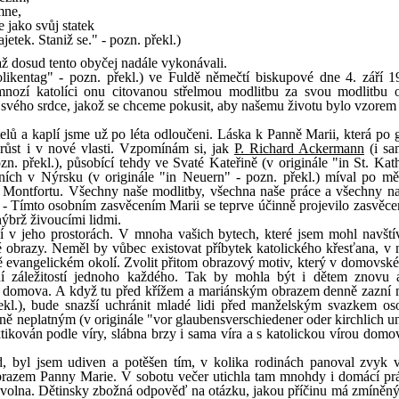
mne,
e jako svůj statek
jetek. Staniž se." - pozn. překl.)
 dosud tento obyčej nadále vykonávali.
ikentag" - pozn. překl.) ve Fuldě němečtí biskupové dne 4. září 1
 mnozí katolíci onu citovanou střelmou modlitbu za svou modlitbu 
svého srdce, jakož se chceme pokusit, aby našemu životu bylo vzorem n
ů a kaplí jsme už po léta odloučeni. Láska k Panně Marii, která po 
růst i v nové vlasti. Vzpomínám si, jak
P. Richard Ackermann
(i sa
. překl.), působící tehdy ve Svaté Kateřině (v originále "in St. Kath
vních v Nýrsku (v originále "in Neuern" - pozn. překl.) míval po mě
 Montfortu. Všechny naše modlitby, všechna naše práce a všechny na
 Tímto osobním zasvěcením Marii se teprve účinně projevilo zasvěce
ýbrž živoucími lidmi.
ní v jeho prostorách. V mnoha vašich bytech, které jsem mohl navštív
obrazy. Neměl by vůbec existovat příbytek katolického křesťana, v
ě evangelickém okolí. Zvolit přitom obrazový motiv, který v domovské 
eční záležitostí jednoho každého. Tak by mohla být i dětem znovu
 domova. A když tu před křížem a mariánským obrazem denně zazní 
ekl.), bude snazší uchránit mladé lidi před manželským svazkem o
ě neplatným (v originále "vor glaubensverschiedener oder kirchlich un
tikován podle víry, slábna brzy i sama víra a s katolickou vírou domov
, byl jsem udiven a potěšen tím, v kolika rodinách panoval zvyk 
brazem Panny Marie. V sobotu večer utichla tam mnohdy i domácí prá
 volna. Dětinsky zbožná odpověď na otázku, jakou příčinu má zmíněný