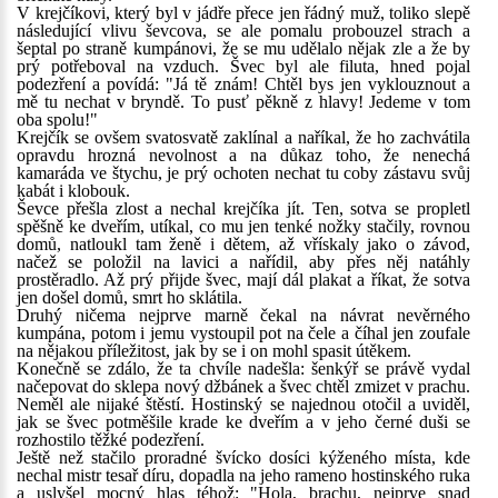
V krejčíkovi, který byl v jádře přece jen řádný muž, toliko slepě
následující vlivu ševcova, se ale pomalu probouzel strach a
šeptal po straně kumpánovi, že se mu udělalo nějak zle a že by
prý potřeboval na vzduch. Švec byl ale filuta, hned pojal
podezření a povídá: "Já tě znám! Chtěl bys jen vyklouznout a
mě tu nechat v bryndě. To pusť pěkně z hlavy! Jedeme v tom
oba spolu!"
Krejčík se ovšem svatosvatě zaklínal a naříkal, že ho zachvátila
opravdu hrozná nevolnost a na důkaz toho, že nenechá
kamaráda ve štychu, je prý ochoten nechat tu coby zástavu svůj
kabát i klobouk.
Ševce přešla zlost a nechal krejčíka jít. Ten, sotva se propletl
spěšně ke dveřím, utíkal, co mu jen tenké nožky stačily, rovnou
domů, natloukl tam ženě i dětem, až vřískaly jako o závod,
načež se položil na lavici a nařídil, aby přes něj natáhly
prostěradlo. Až prý přijde švec, mají dál plakat a říkat, že sotva
jen došel domů, smrt ho sklátila.
Druhý ničema nejprve marně čekal na návrat nevěrného
kumpána, potom i jemu vystoupil pot na čele a číhal jen zoufale
na nějakou příležitost, jak by se i on mohl spasit útěkem.
Konečně se zdálo, že ta chvíle nadešla: šenkýř se právě vydal
načepovat do sklepa nový džbánek a švec chtěl zmizet v prachu.
Neměl ale nijaké štěstí. Hostinský se najednou otočil a uviděl,
jak se švec potměšile krade ke dveřím a v jeho černé duši se
rozhostilo těžké podezření.
Ještě než stačilo proradné švícko dosíci kýženého místa, kde
nechal mistr tesař díru, dopadla na jeho rameno hostinského ruka
a uslyšel mocný hlas téhož: "Hola, brachu, nejprve snad