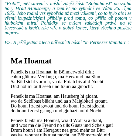
"Pribil", měl stavení v místní zdejší části "Böhmhäusl" na svahu
hory Hrad /Hausberg/) a zemřel po vyhnání ve Vídni 26. října
1955. Jeho rodná ves vyhořela už mezi válkami, co to bylo ale i se
všemi loupežnickými příběhy proti tomu, co přišlo až potom v
hlubokém míru! Pohádky se ovšem zakládají právě na té
ševcovské a krejčovské víře v dobrý konec, který všechno posléze
napraví.
P.S. A ještě jedna z těch nářečních básní "in Perneker Mundart":
Ma Hoamat
Peneik is ma Hoamat, in Böhmerwold drin;
eahm gült ma Verlianga, ma Herz und ma Sinn.
Sa Bild steht vor mir, va da Früah bis af d Nocht
Und hot mi ouft seeli und trauri aa gmocht.
Peneik is ma Hoamat, am Hausberg hi gloant,
wo da Seidlbast blüaht und aa s Maiglökerl groant.
Do houn i zerst gwoat und do houn i zerst glocht,
do houn i zerst gsunga und gjuhazt auf d Nocht.
Peneik bleibt ma Hoamat, wia d Wölt si a draht,
und wos ma die Freimd no ulls Guats und Scheis gat!
Drum houn i am Herrgout nea grod mehr oa Bitt:
vagiss, wounst ulls guat mocht, an Böhmerwold nit!