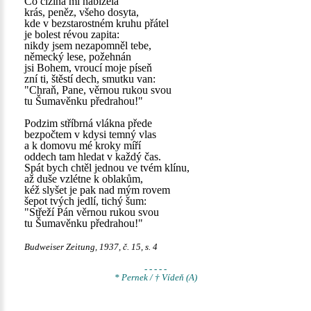
Co cizina mi nabízela
krás, peněz, všeho dosyta,
kde v bezstarostném kruhu přátel
je bolest révou zapita:
nikdy jsem nezapomněl tebe,
německý lese, požehnán
jsi Bohem, vroucí moje píseň
zní ti, štěstí dech, smutku van:
"Chraň, Pane, věrnou rukou svou
tu Šumavěnku předrahou!"
Podzim stříbrná vlákna přede
bezpočtem v kdysi temný vlas
a k domovu mé kroky míří
oddech tam hledat v každý čas.
Spát bych chtěl jednou ve tvém klínu,
až duše vzlétne k oblakům,
kéž slyšet je pak nad mým rovem
šepot tvých jedlí, tichý šum:
"Střeží Pán věrnou rukou svou
tu Šumavěnku předrahou!"
Budweiser Zeitung, 1937, č. 15, s. 4
- - - - -
* Pernek / † Vídeň (A)