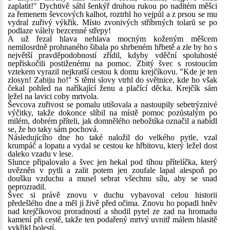
zaplatit!" Dychtivě sáhl šenkýř druhou rukou po naditém měšci
za řemenem ševcových kalhot, roztrhl ho vejpůl a z prsou se mu
vydral zuřivý výkřik. Místo zvonivých stříbrných tolarů se po
podlaze válely bezcenné střepy!
A už řezal hlava nehlava mocným koženým měšcem
nemilosrdně prohnaného šibala po shrbeném hřbetě a zle by ho s
největší pravděpodobností zřídil, kdyby vděční spoluhosté
nepřiskočili postiženému na pomoc. Zbitý švec s rostoucím
vztekem vyrazil nejkratší cestou k domu krejčíkovu. "Kde je ten
zlosyn! Zabiju ho!" S těmi slovy vtrhl do světnice, kde ho však
čekal pohled na naříkající ženu a plačící děcka. Krejčík sám
ležel na lavici coby mrtvola.
Ševcova zuřivost se pomalu utišovala a nastoupily sebetrýznivé
výčitky, takže dokonce slíbil na místě pomoc pozůstalým po
milém, dobrém příteli, jak domnělého nebožtíka označil a nabídl
se, že ho taky sám pochová.
Následujícího dne ho také naložil do velkého pytle, vzal
krumpáč a lopatu a vydal se cestou ke hřbitovu, který ležel dost
daleko vzadu v lese.
Slunce připalovalo a švec jen hekal pod tíhou přítelíčka, který
uvězněn v pytli a zalit potem jen zoufale lapal alespoň po
doušku vzduchu a musel sebrat všechnu sílu, aby se snad
neprozradil.
Švec si právě znovu v duchu vybavoval celou historii
předešlého dne a měl ji živě před očima. Znovu ho popadl hněv
nad krejčíkovou proradností a shodil pytel ze zad na hromadu
kamení při cestě, takže ten podařený mrtvý uvnitř málem hlasitě
vykřikl bolestí.