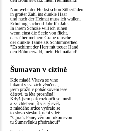
den Böhmerwald, mein Heimatland!"
Nun webt der Herbst schon Silberfäden
in großer Zahl ins dunkle Haar
und nach der Heimat muss ich wallen,
Erholung suchend Jahr für Jahr.
In ihrem Schoße will ich ruhen
wenn einst die Seele von flieht,
dass über meinem Grabe rausche
der dunkle Tanne als Schlummerlied
"Es schirmt der Herr mit treuer Hand
den Böhmerwald, mein Heimatland!"
Šumavan v cizině
Kde mladá Vltava se vine
lukami v svazích věnčena,
jsem prožil v pohádkovém lese
dětství, ta léta prosněná!
Když jsem pak rozloučit se musil
a za chlebem jít v širý svět,
z mladého srdce vydralo se
to slovo stesku k nebi v let:
"Chraň, Pane, věrnou rukou svou
tu Šumavěnku předrahou!"