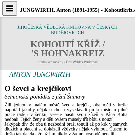
JUNGWIRTH, Anton (1891-1955) - Kohoutikriz.
JIHOČESKÁ VĚDECKÁ KNIHOVNA V ČESKÝCH
BUDĚJOVICÍCH
KOHOUTÍ KŘÍŽ /
'S HOHNAKREIZ
Šumavské ozvěny / Des Waldes Widerhall
ANTON JUNGWIRTH
O ševci a krejčíkovi
Šelmovská pohádka z jižní Šumavy
Žili jednou v malém městě švec a krejčík, oba měli v hrdle
napořád jakoby nějak sucho a vysedávali proto místo u pilné
práce raději v šenku, vesele hasili svou žízeň a Pána Boha
nedbali. Jejich ženy a děti ovšem musely třít bídu s nouzí.
Jakýpak div, že oba ti nezbední braši tonuli až po krk v samých
dluzích a placení se dokázali vždycky nějak vyhnout. Časem to
došlo tak daleko, že už jim nikdo v žádné hospodě nenalil.