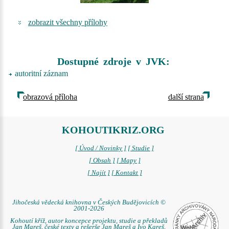
zobrazit všechny přílohy
Dostupné zdroje v JVK:
autoritní záznam
obrazová příloha
další strana
KOHOUTIKRIZ.ORG
[ Úvod / Novinky ]
[ Studie ]
[ Obsah ]
[ Mapy ]
[ Najít ]
[ Kontakt ]
Jihočeská vědecká knihovna v Českých Budějovicích ©
2001-2026
Kohoutí kříž, autor koncepce projektu, studie a překladů
Jan Mareš, české texty a rešerše Jan Mareš a Ivo Kareš,