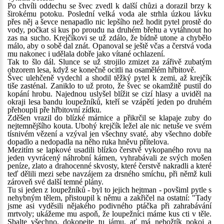
Po chvíli oddechu se švec zvedl k další chůzi a dorazil brzy k
širokému potoku. Poslední velká voda ale strhla úzkou lávku
přes něj a ševce nenapadlo nic lepšího než hodit pytel prostě do
vody, počkat si kus po proudu na druhém břehu a vytáhnout ho
zas na sucho. Krejčíkovi se už zdálo, že bídně utone a chybělo
málo, aby o sobě dal znát. Opanoval se ještě včas a čerstvá voda
mu nakonec i udělala dobře jako vítané ochlazení.
Tak to šlo dál. Slunce se už strojilo zmizet za zářivě zubatým
obzorem lesa, když se konečně ocitli na osamělém hřbitově.
Švec ulehčeně vydechl a shodil těžký pytel k zemi, až krejčík
tiše zasténal. Zaniklo to už proto, že švec se okamžitě pustil do
kopání hrobu. Najednou uslyšel blížit se cizí hlasy a uviděl na
okraji lesa bandu loupežníků, kteří se vzápětí jeden po druhém
přehoupli pře hřbitovní zídku.
Zděšen vrazil do blízké márnice a přikrčil se klapaje zuby do
nejtemnějšího kouta. Ubohý krejčík ležel ale nic netuše ve svém
tísnivém vězení a vzýval jen všechny svaté, aby všechno dobře
dopadlo a nedopadla na něho ruka hněvu přítelova.
Mezitím se lapkové usadili blízko čerstvě vykopaného rovu na
jeden vyvrácený náhrobní kámen, vyhrabávali ze svých mošen
peníze, zlato a drahocenné skvosty, které čerstvě nakradli a které
teď dělili mezi sebe navzájem za drsného smíchu, při němž kuli
zároveň své další temné plány.
Tu si jeden z loupežníků - byl to jejich hejtman - povšiml pytle s
nehybným tělem, přistoupil k němu a zakřičel na ostatní: "Tady
jsme asi vyděsili nějakého podivného ptáčka při zahrabávání
mrtvoly; ukážeme mu aspoň, že loupežníci máme kus cti v těle.
Sbalte všechno, dokopejte tu jámu, ať má nebožtík pokoj a