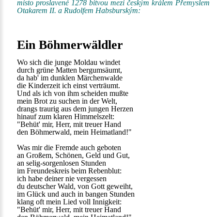
místo proslavené 1278 bitvou mezi českým králem Přemyslem
Otakarem II. a Rudolfem Habsburským:
Ein Böhmerwäldler
Wo sich die junge Moldau windet
durch grüne Matten bergumsäumt,
da hab' im dunklen Märchenwalde
die Kinderzeit ich einst verträumt.
Und als ich von ihm scheiden mußte
mein Brot zu suchen in der Welt,
drangs traurig aus dem jungen Herzen
hinauf zum klaren Himmelszelt:
"Behüt' mir, Herr, mit treuer Hand
den Böhmerwald, mein Heimatland!"
Was mir die Fremde auch geboten
an Großem, Schönen, Geld und Gut,
an selig-sorgenlosen Stunden
im Freundeskreis beim Rebenblut:
ich habe deiner nie vergessen
du deutscher Wald, von Gott geweiht,
im Glück und auch in bangen Stunden
klang oft mein Lied voll Innigkeit:
"Behüt' mir, Herr, mit treuer Hand