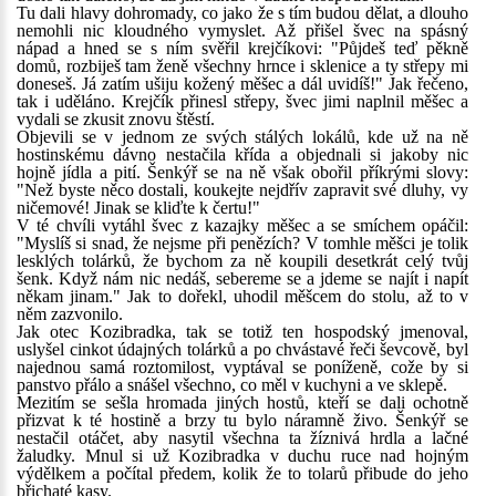
Tu dali hlavy dohromady, co jako že s tím budou dělat, a dlouho
nemohli nic kloudného vymyslet. Až přišel švec na spásný
nápad a hned se s ním svěřil krejčíkovi: "Půjdeš teď pěkně
domů, rozbiješ tam ženě všechny hrnce i sklenice a ty střepy mi
doneseš. Já zatím ušiju kožený měšec a dál uvidíš!" Jak řečeno,
tak i uděláno. Krejčík přinesl střepy, švec jimi naplnil měšec a
vydali se zkusit znovu štěstí.
Objevili se v jednom ze svých stálých lokálů, kde už na ně
hostinskému dávno nestačila křída a objednali si jakoby nic
hojně jídla a pití. Šenkýř se na ně však obořil příkrými slovy:
"Než byste něco dostali, koukejte nejdřív zapravit své dluhy, vy
ničemové! Jinak se kliďte k čertu!"
V té chvíli vytáhl švec z kazajky měšec a se smíchem opáčil:
"Myslíš si snad, že nejsme při penězích? V tomhle měšci je tolik
lesklých tolárků, že bychom za ně koupili desetkrát celý tvůj
šenk. Když nám nic nedáš, sebereme se a jdeme se najít i napít
někam jinam." Jak to dořekl, uhodil měšcem do stolu, až to v
něm zazvonilo.
Jak otec Kozibradka, tak se totiž ten hospodský jmenoval,
uslyšel cinkot údajných tolárků a po chvástavé řeči ševcově, byl
najednou samá roztomilost, vyptával se poníženě, cože by si
panstvo přálo a snášel všechno, co měl v kuchyni a ve sklepě.
Mezitím se sešla hromada jiných hostů, kteří se dali ochotně
přizvat k té hostině a brzy tu bylo náramně živo. Šenkýř se
nestačil otáčet, aby nasytil všechna ta žíznivá hrdla a lačné
žaludky. Mnul si už Kozibradka v duchu ruce nad hojným
výdělkem a počítal předem, kolik že to tolarů přibude do jeho
břichaté kasy.