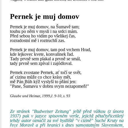
Pernek je muj domov
Pernek je muj domov, na Šumavě tam;
touhu po něm v mysli i na srdci mám.
Před sebou ho vidim po všelikej čas,
rozradostní mě i roztruchlí zas.
Pernek je muj domov, tam pod vrchem Hrad,
kde lejkovec kvete, konvalinek řad.
Tady prvně sem plakal a prvně se smál,
tady prvně sem zpíval i zajódloval.
Pernek zvostane Pernek, ať točí se svět,
ať cizina může co chce krásy mět,
mě Pán Bůh kýž vyslyší to přání jen:
"Pane, Šumavu v dobru svym nezapomeň!"
Glaube und Heimat, 1999,č. 9-10, s. 93
Ze stránek "Budweiser Zeitung" ještě před válkou (z února
1937) pak v jazyce spisovném verše, jejichž pětačtyřicetiletý
tehdy autor označil za své bydliště "v cizině" Suché Kruty na
řece Moravě a při hranici s dnes samostatným Slovenskem,