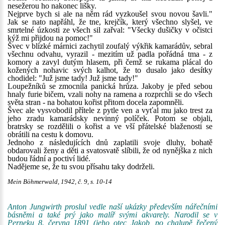
nesežerou ho nakonec lišky.
Nejprve bych si ale na něm rád vyzkoušel svou novou šavli."
Jak se nato napřáhl, že tne, krejčík, který všechno slyšel, ve
smrtelné úzkosti ze všech sil zařval: "Všecky dušičky v očistci
kýž mi přijdou na pomoc!"
Švec v blízké márnici zachytil zoufalý výkřik kamarádův, sebral
všechnu odvahu, vyrazil - mezitím už padla pořádná tma - z
komory a zavyl dutým hlasem, při čemž se rukama plácal do
kožených nohavic svých kalhot, že to dusalo jako desítky
chodidel: "Juž jsme tady! Juž jsme tady!"
Loupežníků se zmocnila panická hrůza. Jakoby je před sebou
hnaly furie bičem, vzali nohy na ramena a rozprchli se do všech
světa stran - na bohatou kořist přitom docela zapomněli.
Švec ale vysvobodil přítele z pytle ven a vyťal mu jako trest za
jeho zradu kamarádsky nevinný políček. Potom se objali,
bratrsky se rozdělili o kořist a ve vší přátelské blaženosti se
obrátili na cestu k domovu.
Jednoho z následujících dnů zaplatili svoje dluhy, bohatě
obdarovali ženy a děti a svatosvatě slíbili, že od nynějška z nich
budou řádní a poctiví lidé.
Nadějeme se, že tu svou přísahu taky dodrželi.
Mein Böhmerwald, 1942, č. 9, s. 10-14
Anton Jungwirth proslul vedle naší ukázky především nářečními
básněmi a také prý jako malíř svými akvarely. Narodil se v
Perneku 8. června 1891 (jeho otec Jakob, po chalupě řečený