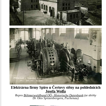
Elektrárna firmy Spiro u Čertovy stěny na pohlednicích
Josefa Wolfa
Repro
Böhmerwaldbund OÖ - Historische Datenbank
(ze sbírky
Dr. Otto Spitzenbergera, Puchenau)