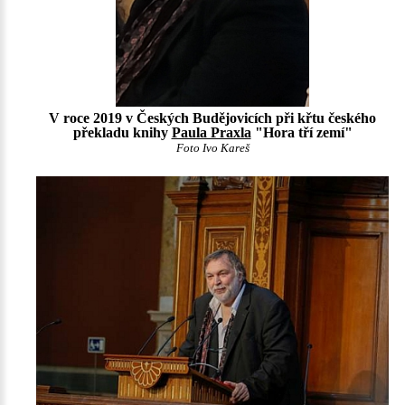
V roce 2019 v Českých Budějovicích při křtu českého
překladu knihy
Paula Praxla
"Hora tří zemí"
Foto Ivo Kareš