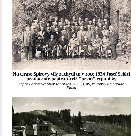
Na terase Spirovy vily zachytil tu v roce 1934
Josef Seidel
producenty papíru z celé "první" republiky
Repro Böhmerwäldler Jahrbuch 2023, s. 89, ze sbírky Reinholda
Finka