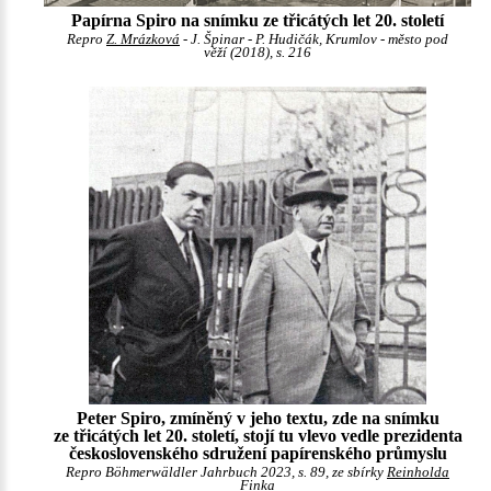
Papírna Spiro na snímku ze třicátých let 20. století
Repro
Z. Mrázková
- J. Špinar - P. Hudičák, Krumlov - město pod
věží (2018), s. 216
Peter Spiro, zmíněný v jeho textu, zde na snímku
ze třicátých let 20. století, stojí tu vlevo vedle prezidenta
československého sdružení papírenského průmyslu
Repro Böhmerwäldler Jahrbuch 2023, s. 89, ze sbírky
Reinholda
Finka