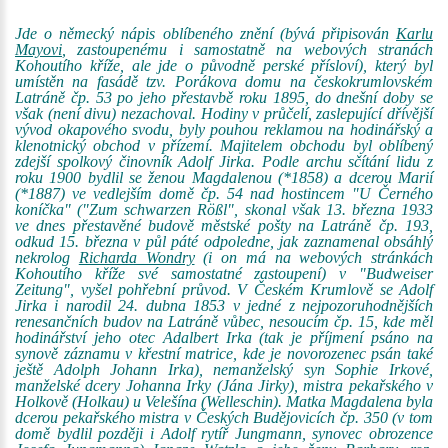
Jde o německý nápis oblíbeného znění (bývá připisován
Karlu
Mayovi
, zastoupenému i samostatně na webových stranách
Kohoutího kříže, ale jde o původně perské přísloví), který byl
umístěn na fasádě tzv. Porákova domu na českokrumlovském
Latráně čp. 53 po jeho přestavbě roku 1895, do dnešní doby se
však (není divu) nezachoval. Hodiny v průčelí, zaslepující dřívější
vývod okapového svodu, byly pouhou reklamou na hodinářský a
klenotnický obchod v přízemí. Majitelem obchodu byl oblíbený
zdejší spolkový činovník Adolf Jirka. Podle archu sčítání lidu z
roku 1900 bydlil se ženou Magdalenou (*1858) a dcerou Marií
(*1887) ve vedlejším domě čp. 54 nad hostincem "U Černého
koníčka" ("Zum schwarzen Rößl", skonal však 13. března 1933
ve dnes přestavěné budově městské pošty na Latráně čp. 193,
odkud 15. března v půl páté odpoledne, jak zaznamenal obsáhlý
nekrolog
Richarda Wondry
(i on má na webových stránkách
Kohoutího kříže své samostatné zastoupení) v "Budweiser
Zeitung", vyšel pohřební průvod. V Českém Krumlově se Adolf
Jirka i narodil 24. dubna 1853 v jedné z nejpozoruhodnějších
renesančních budov na Latráně vůbec, nesoucím čp. 15, kde měl
hodinářství jeho otec Adalbert Irka (tak je příjmení psáno na
synově záznamu v křestní matrice, kde je novorozenec psán také
ještě Adolph Johann Irka), nemanželský syn Sophie Irkové,
manželské dcery Johanna Irky (Jána Jirky), mistra pekařského v
Holkově (Holkau) u Velešína (Welleschin). Matka Magdalena byla
dcerou pekařského mistra v Českých Budějovicích čp. 350 (v tom
domě bydlil později i Adolf rytíř Jungmann, synovec obrozence