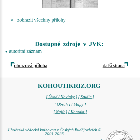
zobrazit všechny přílohy
Dostupné zdroje v JVK:
autoritní záznam
obrazová příloha
další strana
KOHOUTIKRIZ.ORG
[ Úvod / Novinky ]
[ Studie ]
[ Obsah ]
[ Mapy ]
[ Najít ]
[ Kontakt ]
Jihočeská vědecká knihovna v Českých Budějovicích ©
2001-2026