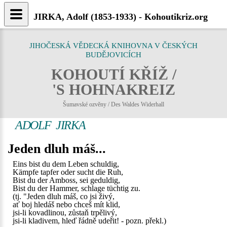
JIRKA, Adolf (1853-1933) - Kohoutikriz.org
JIHOČESKÁ VĚDECKÁ KNIHOVNA V ČESKÝCH
BUDĚJOVICÍCH
KOHOUTÍ KŘÍŽ /
'S HOHNAKREIZ
Šumavské ozvěny / Des Waldes Widerhall
ADOLF JIRKA
Jeden dluh máš...
Eins bist du dem Leben schuldig,
Kämpfe tapfer oder sucht die Ruh,
Bist du der Amboss, sei geduldig,
Bist du der Hammer, schlage tüchtig zu.
(tj. "Jeden dluh máš, co jsi živý,
ať boj hledáš nebo chceš mít klid,
jsi-li kovadlinou, zůstaň trpělivý,
jsi-li kladivem, hleď řádně udeřit! - pozn. překl.)