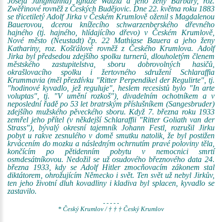
Josefa Jungmanna) Ignaze Watzla a jeho ženy Barbary, roz.
Zwěřinové rovněž z Českých Budějovic. Dne 22. května roku 1883
se třicetiletý Adolf Jirka v Českém Krumlově oženil s Magdalenou
Bauerovou, dcerou knížecího schwarzenberského dřevného
hajného (tj. hajného, hlídajícího dřevo) v Českém Krumlově,
Nové město (Neustadt) čp. 22 Mathiase Bauera a jeho ženy
Kathariny, roz. Košťálové rovněž z Českého Krumlova. Adolf
Jirka byl předsedou zdejšího spolku turnerů, dlouholetým členem
městského zastupitelstva, sboru dobrovolných hasičů,
okrašlovacího spolku i žertovného sdružení Schlaraffia
Krummavia (měl přezdívku "Ritter Perpendikel der Regulirte", tj.
"hodinové kyvadlo, jež reguluje", heslem recesistů bylo "In arte
voluptas", tj. "V umění rozkoš"), divadelním ochotníkem a v
neposlední řadě po 53 let bratrským příslušníkem (Sangesbruder)
zdejšího mužského pěveckého sboru. Když 7. března roku 1933
zemřel jeho přítel (v někdejší Schlaraffii "Ritter Goliath van der
Strass"), bývalý okresní tajemník Johann Festl, rozrušil Jirku
pobyt u rakve zesnulého v domě smutku natolik, že byl postižen
krvácením do mozku a následným ochrnutím pravé poloviny těla,
končícím po pětidenním pobytu v nemocnici smrtí
osmdesátníkovou. Nedožil se už osudového březnového data 24.
března 1933, kdy se Adolf Hitler zmocňovacím zákonem stal
diktátorem, ohrožujícím Německo i svět. Ten svět už nebyl Jirkův,
ten jeho životní dluh kovadliny i kladiva byl splacen, kyvadlo se
zastavilo.
- - - - -
* Český Krumlov / † † † Český Krumlov