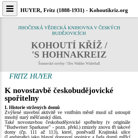
HUYER, Fritz (1888-1931) - Kohoutikriz.org
JIHOČESKÁ VĚDECKÁ KNIHOVNA V ČESKÝCH
BUDĚJOVICÍCH
KOHOUTÍ KŘÍŽ /
'S HOHNAKREIZ
Šumavské ozvěny / Des Waldes Widerhall
FRITZ HUYER
K novostavbě českobudějovické
spořitelny
I. Historie stržených domů
Zvýšené stavební aktivitě ve vnitřním městě musil už ustoupit
mnohý starý měšťanský dům.
Také novostavbou českobudějovické spořitelny (v originále
"Budweiser Sparkasse" - pozn. překl.) zmizely znovu tři takové
domy (čp. 111 až 113), které, poněvadž Krajinská ulice
(Landstraße) jako hlavní dopravní spojnice a řada domů mířící