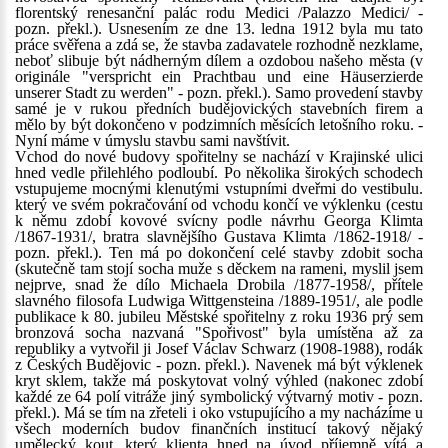
florentský renesanční palác rodu Medici /Palazzo Medici/ -
pozn. překl.). Usnesením ze dne 13. ledna 1912 byla mu tato
práce svěřena a zdá se, že stavba zadavatele rozhodně nezklame,
neboť slibuje být nádherným dílem a ozdobou našeho města (v
originále "verspricht ein Prachtbau und eine Häuserzierde
unserer Stadt zu werden" - pozn. překl.). Samo provedení stavby
samé je v rukou předních budějovických stavebních firem a
mělo by být dokončeno v podzimních měsících letošního roku. -
Nyní máme v úmyslu stavbu sami navštívit.
Vchod do nové budovy spořitelny se nachází v Krajinské ulici
hned vedle přilehlého podloubí. Po několika širokých schodech
vstupujeme mocnými klenutými vstupními dveřmi do vestibulu.
který ve svém pokračování od vchodu končí ve výklenku (cestu
k němu zdobí kovové svícny podle návrhu Georga Klimta
/1867-1931/, bratra slavnějšího Gustava Klimta /1862-1918/ -
pozn. překl.). Ten má po dokončení celé stavby zdobit socha
(skutečně tam stojí socha muže s děckem na rameni, myslil jsem
nejprve, snad že dílo Michaela Drobila /1877-1958/, přítele
slavného filosofa Ludwiga Wittgensteina /1889-1951/, ale podle
publikace k 80. jubileu Městské spořitelny z roku 1936 prý sem
bronzová socha nazvaná "Spořivost" byla umístěna až za
republiky a vytvořil ji Josef Václav Schwarz (1908-1988), rodák
z Českých Budějovic - pozn. překl.). Navenek má být výklenek
kryt sklem, takže má poskytovat volný výhled (nakonec zdobí
každé ze 64 polí vitráže jiný symbolický výtvarný motiv - pozn.
překl.). Má se tím na zřeteli i oko vstupujícího a my nacházíme u
všech moderních budov finančních institucí takový nějaký
umělecký kout, který klienta hned na úvod příjemně vítá a