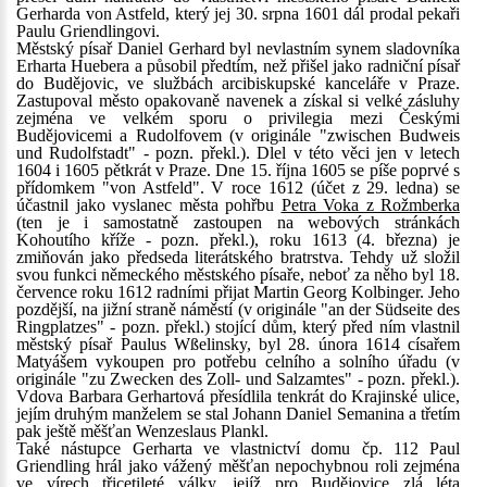
Gerharda von Astfeld, který jej 30. srpna 1601 dál prodal pekaři
Paulu Griendlingovi.
Městský písař Daniel Gerhard byl nevlastním synem sladovníka
Erharta Huebera a působil předtím, než přišel jako radniční písař
do Budějovic, ve službách arcibiskupské kanceláře v Praze.
Zastupoval město opakovaně navenek a získal si velké zásluhy
zejména ve velkém sporu o privilegia mezi Českými
Budějovicemi a Rudolfovem (v originále "zwischen Budweis
und Rudolfstadt" - pozn. překl.). Dlel v této věci jen v letech
1604 i 1605 pětkrát v Praze. Dne 15. října 1605 se píše poprvé s
přídomkem "von Astfeld". V roce 1612 (účet z 29. ledna) se
účastnil jako vyslanec města pohřbu
Petra Voka z Rožmberka
(ten je i samostatně zastoupen na webových stránkách
Kohoutího kříže - pozn. překl.), roku 1613 (4. března) je
zmiňován jako předseda literátského bratrstva. Tehdy už složil
svou funkci německého městského písaře, neboť za něho byl 18.
července roku 1612 radními přijat Martin Georg Kolbinger. Jeho
pozdější, na jižní straně náměstí (v originále "an der Südseite des
Ringplatzes" - pozn. překl.) stojící dům, který před ním vlastnil
městský písař Paulus Wßelinsky, byl 28. února 1614 císařem
Matyášem vykoupen pro potřebu celního a solního úřadu (v
originále "zu Zwecken des Zoll- und Salzamtes" - pozn. překl.).
Vdova Barbara Gerhartová přesídlila tenkrát do Krajinské ulice,
jejím druhým manželem se stal Johann Daniel Semanina a třetím
pak ještě měšťan Wenzeslaus Plankl.
Také nástupce Gerharta ve vlastnictví domu čp. 112 Paul
Griendling hrál jako vážený měšťan nepochybnou roli zejména
ve vírech třicetileté války, jejíž pro Budějovice zlá léta