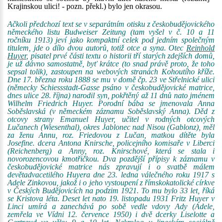
Krajinskou ulici! - pozn. překl.) bylo jen okrasou.
Ačkoli předchozí text se v separátním otisku z českobudějovického
německého listu Budweiser Zeitung (tam vyšel v č. 10 a 11
ročníku 1913) jeví jako kompaktní celek pod jedním společným
titulem, jde o dílo dvou autorů, totiž otce a syna. Otec
Reinhold
Huyer
, pisatel prvé části textu o historii tří starých zdejších domů,
je už dávno samostatně, byť krátce (to snad právě proto, že toho
sepsal tolik), zastoupen na webových stranách Kohoutího kříže.
Dne 17. března roku 1888 se mu v domě čp. 23 ve Střelnické ulici
(německy Schiessstadt-Gasse psáno v českobudějovické matrice,
dnes ulice 28. října) narodil syn, pokřtěný až 11 dnů nato jménem
Wilhelm Friedrich Huyer. Porodní bába se jmenovala Anna
Soběslavská (v německém záznamu Soběslavský Anna). Děd z
otcovy strany Emanuel Huyer, učitel v rodných otcových
Lučanech (Wiesenthal), okres Jablonec nad Nisou (Gablonz), měl
za ženu Annu, roz. Friedovou z Lučan, matkou dítěte byla
Josefine. dcera Antona Knirsche, policejního komisaře v Liberci
(Reichenberg) a Anny, roz. Knirschové, která se stala i
novorozencovou kmotřičkou. Dva pozdější přípisy k záznamu v
českobudějovické matrice nás zpravují i o svatbě málem
devětadvacetilého Huyera dne 23. ledna válečného roku 1917 s
Adele Zinkovou, jakož i o jeho vystoupení z římskokatolické církve
v Českých Budějovicích na podzim 1921. To mu bylo 33 let, říká
se Kristova léta. Deset let nato 19. listopadu 1931 Fritz Huyer v
Linci umírá a zanechává po sobě vedle vdovy Ady (Adele,
zemřela ve Vídni 12. července 1950) i dvě dcerky Liselotte a