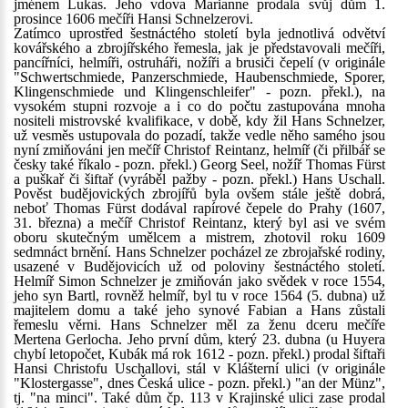
jménem Lukas. Jeho vdova Marianne prodala svůj dům 1.
prosince 1606 mečíři Hansi Schnelzerovi.
Zatímco uprostřed šestnáctého století byla jednotlivá odvětví
kovářského a zbrojířského řemesla, jak je představovali mečíři,
pancířníci, helmíři, ostruháři, nožíři a brusiči čepelí (v originále
"Schwertschmiede, Panzerschmiede, Haubenschmiede, Sporer,
Klingenschmiede und Klingenschleifer" - pozn. překl.), na
vysokém stupni rozvoje a i co do počtu zastupována mnoha
nositeli mistrovské kvalifikace, v době, kdy žil Hans Schnelzer,
už vesměs ustupovala do pozadí, takže vedle něho samého jsou
nyní zmiňováni jen mečíř Christof Reintanz, helmíř (či přilbář se
česky také říkalo - pozn. překl.) Georg Seel, nožíř Thomas Fürst
a puškař či šiftař (vyráběl pažby - pozn. překl.) Hans Uschall.
Pověst budějovických zbrojířů byla ovšem stále ještě dobrá,
neboť Thomas Fürst dodával rapírové čepele do Prahy (1607,
31. března) a mečíř Christof Reintanz, který byl asi ve svém
oboru skutečným umělcem a mistrem, zhotovil roku 1609
sedmnáct brnění. Hans Schnelzer pocházel ze zbrojařské rodiny,
usazené v Budějovicích už od poloviny šestnáctého století.
Helmíř Simon Schnelzer je zmiňován jako svědek v roce 1554,
jeho syn Bartl, rovněž helmíř, byl tu v roce 1564 (5. dubna) už
majitelem domu a také jeho synové Fabian a Hans zůstali
řemeslu věrni. Hans Schnelzer měl za ženu dceru mečíře
Mertena Gerlocha. Jeho první dům, který 23. dubna (u Huyera
chybí letopočet, Kubák má rok 1612 - pozn. překl.) prodal šiftaři
Hansi Christofu Uschallovi, stál v Klášterní ulici (v originále
"Klostergasse", dnes Česká ulice - pozn. překl.) "an der Münz",
tj. "na minci". Také dům čp. 113 v Krajinské ulici zase prodal