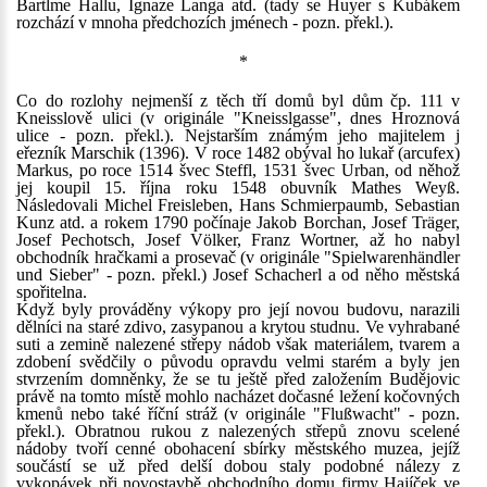
Bartlme Hallu, Ignaze Langa atd. (tady se Huyer s Kubákem
rozchází v mnoha předchozích jménech - pozn. překl.).
*
Co do rozlohy nejmenší z těch tří domů byl dům čp. 111 v
Kneisslově ulici (v originále "Kneisslgasse", dnes Hroznová
ulice - pozn. překl.). Nejstarším známým jeho majitelem j
eřezník Marschik (1396). V roce 1482 obýval ho lukař (arcufex)
Markus, po roce 1514 švec Steffl, 1531 švec Urban, od něhož
jej koupil 15. října roku 1548 obuvník Mathes Weyß.
Následovali Michel Freisleben, Hans Schmierpaumb, Sebastian
Kunz atd. a rokem 1790 počínaje Jakob Borchan, Josef Träger,
Josef Pechotsch, Josef Völker, Franz Wortner, až ho nabyl
obchodník hračkami a prosevač (v originále "Spielwarenhändler
und Sieber" - pozn. překl.) Josef Schacherl a od něho městská
spořitelna.
Když byly prováděny výkopy pro její novou budovu, narazili
dělníci na staré zdivo, zasypanou a krytou studnu. Ve vyhrabané
suti a zemině nalezené střepy nádob však materiálem, tvarem a
zdobení svědčily o původu opravdu velmi starém a byly jen
stvrzením domněnky, že se tu ještě před založením Budějovic
právě na tomto místě mohlo nacházet dočasné ležení kočovných
kmenů nebo také říční stráž (v originále "Flußwacht" - pozn.
překl.). Obratnou rukou z nalezených střepů znovu scelené
nádoby tvoří cenné obohacení sbírky městského muzea, jejíž
součástí se už před delší dobou staly podobné nálezy z
vykopávek při novostavbě obchodního domu firmy Hajíček ve