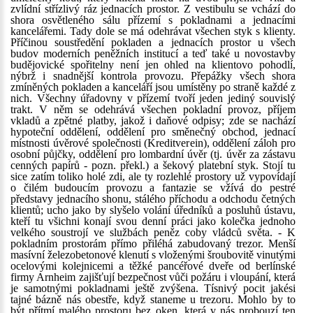
zvlídní střízlivý ráz jednacích prostor. Z vestibulu se vchází do
shora osvětleného sálu přízemí s pokladnami a jednacími
kancelářemi. Tady dole se má odehrávat všechen styk s klienty.
Příčinou soustředění pokladen a jednacích prostor u všech
budov moderních peněžních institucí a teď také u novostavby
budějovické spořitelny není jen ohled na klientovo pohodlí,
nýbrž i snadnější kontrola provozu. Přepážky všech shora
zmíněných pokladen a kanceláří jsou umístěny po straně každé z
nich. Všechny úřadovny v přízemí tvoří jeden jediný souvislý
trakt. V něm se odehrává všechen pokladní provoz, příjem
vkladů a zpětné platby, jakož i daňové odpisy; zde se nachází
hypoteční oddělení, oddělení pro směnečný obchod, jednací
místnosti úvěrové společnosti (Kreditverein), oddělení záloh pro
osobní půjčky, oddělení pro lombardní úvěr (tj. úvěr za zástavu
cenných papírů - pozn. překl.) a šekový platební styk. Stojí tu
sice zatím toliko holé zdi, ale ty rozlehlé prostory už vypovídají
o čilém budoucím provozu a fantazie se vžívá do pestré
představy jednacího shonu, stálého příchodu a odchodu četných
klientů; ucho jako by slyšelo volání úředníků a posluhů ústavu,
kteří tu všichni konají svou denní práci jako kolečka jednoho
velkého soustrojí ve službách peněz coby vládců světa. - K
pokladním prostorám přímo přiléhá zabudovaný trezor. Menší
masívní železobetonové klenutí s vloženými šroubovitě vinutými
ocelovými kolejnicemi a těžké pancéřové dveře od berlínské
firmy Arnheim zajišťují bezpečnost vůči požáru i vloupání, která
je samotnými pokladnami ještě zvýšena. Tísnivý pocit jakési
tajné bázně nás obestře, když staneme u trezoru. Mohlo by to
být přítmí malého prostoru bez oken, která v nás probouzí ten