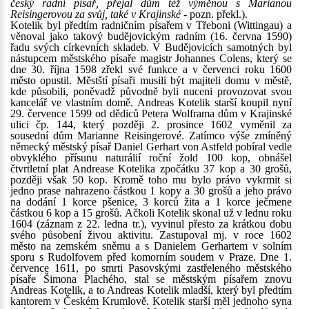
český radní písař, přejal dům též výměnou s Marianou
Reisingerovou za svůj, také v Krajinské
- pozn. překl.).
Kotelik byl předtím radničním písařem v Třeboni (Wittingau) a
věnoval jako takový budějovickým radním (16. června 1590)
řadu svých církevních skladeb. V Budějovicích samotných byl
nástupcem městského písaře magistr Johannes Colens, který se
dne 30. října 1598 zřekl své funkce a v červenci roku 1600
město opustil. Městští písaři musili být majiteli domu v městě,
kde působili, poněvadž původně byli nuceni provozovat svou
kancelář ve vlastním domě. Andreas Kotelik starší koupil nyní
29. července 1599 od dědiců Petera Wolframa dům v Krajinské
ulici čp. 144, který později 2. prosince 1602 vyměnil za
sousední dům Marianne Reisingerové. Zatímco výše zmíněný
německý městský písař Daniel Gerhart von Astfeld pobíral vedle
obvyklého přísunu naturálií roční žold 100 kop, obnášel
čtvrtletní plat Andrease Kotelika zpočátku 37 kop a 30 grošů,
později však 50 kop. Kromě toho mu bylo právo vykrmit si
jedno prase nahrazeno částkou 1 kopy a 30 grošů a jeho právo
na dodání 1 korce pšenice, 3 korců žita a 1 korce ječmene
částkou 6 kop a 15 grošů. Ačkoli Kotelik skonal už v lednu roku
1604 (záznam z 22. ledna tr.), vyvinul přesto za krátkou dobu
svého působení živou aktivitu. Zastupoval mj. v roce 1602
město na zemském sněmu a s Danielem Gerhartem v solním
sporu s Rudolfovem před komorním soudem v Praze. Dne 1.
července 1611, po smrti Pasovskými zastřeleného městského
písaře Šimona Plachého, stal se městským písařem znovu
Andreas Kotelik, a to Andreas Kotelik mladší, který byl předtím
kantorem v Českém Krumlově. Kotelik starší měl jednoho syna