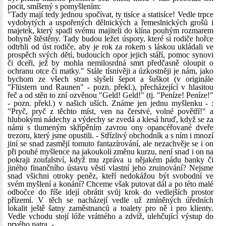
pocit, smíšený s pomyšlením:
"Tady mají tedy jednou spočívat, ty tisíce a statisíce! Vedle trpce
vydobytých a uspořených dělnických a řemeslnických grošů i
majetek, který spadl svému majiteli do klína pouhým rozmarem
bohyně štěstěny. Tady budou ležet úspory, které si rodiče hořce
odtrhli od úst rodiče, aby je rok za rokem s láskou ukládali ve
prospěch svých dětí, budoucích opor jejich stáří, pomoc synovi
či dceři, jež by mohla nemilosrdná smrt předčasně oloupit o
ochranu otce či matky." Stále tísnivěji a úzkostněji je nám, jako
bychom ze všech stran slyšeli šepot a šuškot (v originále
"Flüstern und Raunen" - pozn. překl.), přecházející v hlasitou
řeč a od stěn to zní ozvěnou "Geld! Geld!" (tj. "Peníze! Peníze!"
- pozn. překl.) v našich uších. Známe jen jednu myšlenku - :
"Pryč, pryč z těchto míst, ven na čerstvé, volné povětří!" a
hlubokými nádechy a výdechy se zvedá a klesá hruď, když se za
námi s tlumeným skřípěním zavrou ony opancéřované dveře
trezoru, který jsme opustili. - Střízlivý obchodník a s ním i mnozí
jiní se snad zasmějí tomuto fantazírování, ale nezachvěje se i on
při pouhé myšlence na jakoukoli změnu kurzu, není snad i on na
pokraji zoufalství, když mu zpráva u nějakém pádu banky či
jiného finančního ústavu věstí vlastní jeho zruinování? Nejsme
snad všichni otroky peněz, kteří nedokážou být svobodní ve
svém myšlení a konání? Chceme však putovat dál a po této malé
odbočce do říše idejí obrátit svůj krok do vedlejších prostor
přízemí. V těch se nacházejí vedle už zmíněných úředních
lokalit ještě šatny zaměstnanců a toalety pro ně i pro klienty.
Vedle vchodu stojí lóže vrátného a zdviž, ulehčující výstup do
prvého patra. -