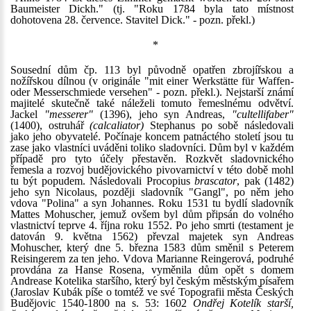
Baumeister Dickh." (tj. "Roku 1784 byla tato místnost
dohotovena 28. července. Stavitel Dick." - pozn. překl.)
*
Sousední dům čp. 113 byl původně opatřen zbrojířskou a
nožířskou dílnou (v originále "mit einer Werkstätte für Waffen-
oder Messerschmiede versehen" - pozn. překl.). Nejstarší známí
majitelé skutečně také náleželi tomuto řemeslnému odvětví.
Jackel
"messerer"
(1396), jeho syn Andreas,
"cultellifaber"
(1400), ostruhář
(calcaliator)
Stephanus po sobě následovali
jako jeho obyvatelé. Počínaje koncem patnáctého století jsou tu
zase jako vlastníci uváděni toliko sladovníci. Dům byl v každém
případě pro tyto účely přestavěn. Rozkvět sladovnického
řemesla a rozvoj budějovického pivovarnictví v této době mohl
tu být popudem. Následovali Procopius
brascator
, pak (1482)
jeho syn Nicolaus, později sladovník "Gangl", po něm jeho
vdova "Polina" a syn Johannes. Roku 1531 tu bydlí sladovník
Mattes Mohuscher, jemuž ovšem byl dům připsán do volného
vlastnictví teprve 4. října roku 1552. Po jeho smrti (testament je
datován 9. května 1562) převzal majetek syn Andreas
Mohuscher, který dne 5. března 1583 dům směnil s Peterem
Reisingerem za ten jeho. Vdova Marianne Reingerová, podruhé
provdána za Hanse Rosena, vyměnila dům opět s domem
Andrease Kotelika staršího, který byl českým městským písařem
(Jaroslav Kubák píše o tomtéž ve své Topografii města Českých
Budějovic 1540-1800 na s. 53: 1602
Ondřej Kotelík starší,