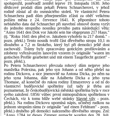
spoluprožil, poněvadž zemřel teprve 19. listopadu 1630. Jeho
dědicové prodali dům pekaři Peteru Schnarcherovi, v jehož
rodině zůstal až do osmnáctého století. Ve vlastnictví Petera
Schnarchera padl dům přinejmenším zčásti za oběť velkému
požáru města z 24. července 1641. K připomínce tohoto
neblahého data dal Schnarcher při stavební obnově domu vyrýt
do jednoho stropního nosníku prvního patra následující větu:
"Anno 1641 den Dok vor Jakobi sein hie obgeprunn 217 Haus."
(tj. "Roku 1641 den před sv. Jakubem vyhořelo tu 217 domů." -
pozn. překl.) Tento nosník tvořil část dřevěného stropu 10,1 m
dlouhého a 7,2 m širokého, který byl při demolici ještě dost
zachovalý. Trámy byly zpracovány gotickým profilováním a
zdobeny vyřezávaným lanovým vzorem (v originále "waren im
gotischen Profile gearbeitet und mit einem Taugeflecht geziert" -
pozn. překl.).
Po Peteru Schnarcherovi převzala rohový dům nejprve jeho
manželka Polexina, pak jeho syn Johann a od něho přešel na
rodinu Dickovu, a sice jmenovitě na Antona Dicka, po něm na
jeho syna Johanna, dále na Adalberta Dicka a jeho syna
Thomase, až konečně do rukou rodiny Etmayerovy a od ní do
vlastnictví budějovické spořitelny (už tady je třeba asi
poznamenat, že českobudějovická městská spořitelna byla v roce
svého založení /1856/ vůbec první mimopražskou spořitelnou v
Čechách, viz k tomu blíže webé stránky
Slavné vily
- pozn.
překl.). Na rodinu Dickovu upomíná nápis, učiněný rudkou na
jednom stropním rámu (v originále "auf einen Fehltram" - pozn.
překl.) druhého při demolici nalezeného dřevěného stropu. Zní:
"Anno 1784 ist dieses Zimmer gemacht worden den 28. Juli.