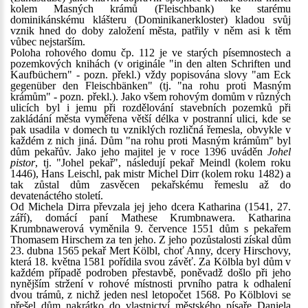
kolem Masných krámů (Fleischbank) ke starému
dominikánskému klášteru (Dominikanerkloster) kladou svůj
vznik hned do doby založení města, patřily v něm asi k těm
vůbec nejstarším.
Poloha rohového domu čp. 112 je ve starých písemnostech a
pozemkových knihách (v originále "in den alten Schriften und
Kaufbüchern" - pozn. překl.) vždy popisována slovy "am Eck
gegenüber den Fleischbänken" (tj. "na rohu proti Masným
krámům" - pozn. překl.). Jako všem rohovým domům v různých
ulicích byl i jemu při rozdělování stavebních pozemků při
zakládání města vyměřena větší délka v postranní ulici, kde se
pak usadila v domech tu vzniklých rozličná řemesla, obvykle v
každém z nich jiná. Dům "na rohu proti Masným krámům" byl
dům pekařův. Jako jeho majitel je v roce 1396 uváděn
Johel
pistor
, tj. "Johel pekař", následují pekař Meindl (kolem roku
1446), Hans Leischl, pak mistr Michel Dirr (kolem roku 1482) a
tak zůstal dům zasvěcen pekařskému řemeslu až do
devatenáctého století.
Od Michela Dirra převzala jej jeho dcera Katharina (1541, 27.
září), domácí paní Mathese Krumbnawera. Katharina
Krumbnawerová vyměnila 9. července 1551 dům s pekařem
Thomasem Hirschem za ten jeho. Z jeho pozůstalosti získal dům
23. dubna 1565 pekař Mert Kölbl, choť Anny, dcery Hirschovy,
která 18. května 1581 pořídila svou závěť. Za Kölbla byl dům v
každém případě podroben přestavbě, poněvadž došlo při jeho
nynějším stržení v rohové místnosti prvního patra k odhalení
dvou trámů, z nichž jeden nesl letopočet 1568. Po Kölblovi se
přešel dům nakrátko do vlastnictví městského písaře Daniela