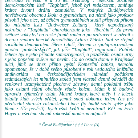
Gertraud ve věku 9 a 10 let. Nekrolog v lineckém sociálně
demokratickém listě "Tagblatt", jehož byl redaktorem, zmiňuje
krátce životní dráhu zesnulého. V rodných Budějovicích
navštěvoval obecnou školu a gymnázium, na němž jako profesor
působil jeho otec, už běhěm gymnaziálních studií přispíval přitom
do místního listu "Budweiser Zeitung", který nepodepsaný
nekrolog v "Tagblattu" charakterizuje jako "liberální". Za první
světové války byl na ruské frontě raněn a po uzdravení se oženil s
dcerou seniora linecké žurnalistiky Artura Zideka. Stal se zřejmě
sociálním demokratem tělem i duší, členem a spolupracovníkem
mnoha "proletářských", jak píše "Tagblatt", organizací. Pohřeb
žehem byl v jeho případě samozřejmostí, o pozdějším osudu urny
s jeho popelem ovšem nic nevím. Co do osudu domu v Krajinské
ulici, jímž se dnes přímo pyšní Komerční banka, nemohu
opomenout, že v době svého působení v roli vedoucího knižního
antikvariátu na českobudějovickém náměstí počátkem
sedmdesátých let minulého století jsem vlastně denně odváděl do
venkovní uzamykatelné plechové zásuvky denní pokladní tržbu
jako ostatní státní obchody všude kolem. Mám k té budově
opravdu výjimečný vztah, Masné krámy, které měly i v letech
totality klub svých přátel, jemuž snad dokonce jeden čas prý
předsedal starosta rakouského Lince (to budiž vzato spíše jako
fáma z říše pověstí), bych však kvůli ní nezatratil. Kéž mi Fritz
Huyer a všechna slavná rakouská moderna odpustí!
- - - - -
* České Budějovice / † † † Linec (A)