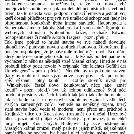
konkurenceschopnost umožňovala, takže na novostavbě
budějovické spořitelny se jak podíleli dělníci místních stavebních
firem, tak tu nalezla svou podporu domácí řemesla a jednotlivci,
kteří dostali příležitost projevit své umělecké schopnosti (tady lze
připomenout konkrétně třeba jména stavitelů Hauptvogela a
Stabernaka /jméno
Jakoba Stabernaka
i samostatně figuruje na
webových stranách Kohoutího kříže/, sochaře Edwina
Schopenhauera či malíře Adolfa Trägera - pozn. překl.).
Tak jsme, pokud to hrubá stavba ve své nahotě dovoluje,
ukončili své putování novou spořitelní budovou. Opouštíme ji s
pocitem uspokojení, že je naše milé rodné město bohatší o dům,
který bude nesporně jeho ozdobou, - když náš pohled padne při
vycházení z něho na někdejší staré Masné krámy. Hned se v nás
probudí lehký pocit nevole (v originále "ein leichtes Gefühl des
Unbehagens" - pozn. překl.). "Nemělo by to pokoutní stavení
(tady by mohl mít jinak významově jasný přívlastek "pokoutní"
spíš význam "plný koutů" - Kottův slovník uvádí pro
"Winkelwerk" české slovo "koutkovina", něco jako "změť
koutů" - pozn. překl.) být už jednou odklizeno? Svůj účel
prodejní prostory zdejších řezníků tak jako tak dlouho neplní a
jak se bude krásná novostavba spořitelny vyjímat vedle těch
starých kamenných zdí?" Nehledě na nepěkný dojem, který
stará stavba budí vedle té moderní, není přece ani průchod z
Krajinské ulice do Kneisslovy (rozuměj do dnešní Hroznové
ulice - pozn. překl.) nijak zvlášť široký a pro povozy je nelehké
tudy projet. Kus starých Budějovic by sice odstraněním
Masných krámů zmizel, malý park na jejich místě, nějaké malé
náměstíčko se sochou by hlavní ulici našeho města (rozuměj