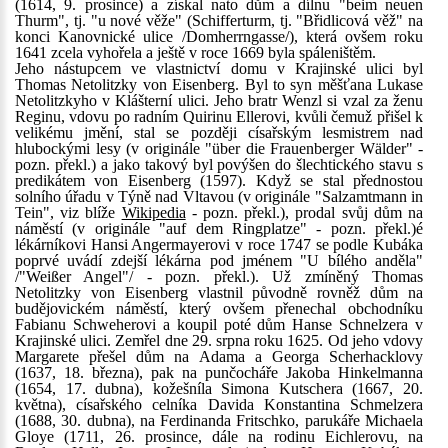
(1614, 9. prosince) a získal nato dům a dílnu "beim neuen
Thurm", tj. "u nové věže" (Schifferturm, tj. "Břidlicová věž" na
konci Kanovnické ulice /Domherrngasse/), která ovšem roku
1641 zcela vyhořela a ještě v roce 1669 byla spáleništěm.
Jeho nástupcem ve vlastnictví domu v Krajinské ulici byl
Thomas Netolitzky von Eisenberg. Byl to syn měšťana Lukase
Netolitzkyho v Klášterní ulici. Jeho bratr Wenzl si vzal za ženu
Reginu, vdovu po radním Quirinu Ellerovi, kvůli čemuž přišel k
velikému jmění, stal se později císařským lesmistrem nad
hlubockými lesy (v originále "über die Frauenberger Wälder" -
pozn. překl.) a jako takový byl povýšen do šlechtického stavu s
predikátem von Eisenberg (1597). Když se stal přednostou
solního úřadu v Týně nad Vltavou (v originále "Salzamtmann in
Tein", viz blíže
Wikipedia
- pozn. překl.), prodal svůj dům na
náměstí (v originále "auf dem Ringplatze" - pozn. překl.)é
lékárníkovi Hansi Angermayerovi v roce 1747 se podle Kubáka
poprvé uvádí zdejší lékárna pod jménem "U bílého anděla"
/"Weißer Angel"/ - pozn. překl.). Už zmíněný Thomas
Netolitzky von Eisenberg vlastnil původně rovněž dům na
budějovickém náměstí, který ovšem přenechal obchodníku
Fabianu Schweherovi a koupil poté dům Hanse Schnelzera v
Krajinské ulici. Zemřel dne 29. srpna roku 1625. Od jeho vdovy
Margarete přešel dům na Adama a Georga Scherhacklovy
(1637, 18. března), pak na punčocháře Jakoba Hinkelmanna
(1654, 17. dubna), kožešníla Simona Kutschera (1667, 20.
května), císařského celníka Davida Konstantina Schmelzera
(1688, 30. dubna), na Ferdinanda Fritschko, parukáře Michaela
Gloye (1711, 26. prosince, dále na rodinu Eichlerovu, na