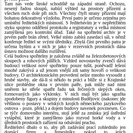
Tam nás vede široké schodiště na západní straně. Ochozu,
nesený řadou sloupů, nabízí výhled na prostory přízemí a
všechen ruch dole při nich. Všechny čtyři strany přízemí mají
bohatou dekorativní výzdobu. První patro je určeno zejména pro
umístění ředitelských místností. S ředitelstvím je v nepřetržitém
styku spojeno oddělení protokolu a registratury a velká místnost
zamýšlená pro kontrolní úřad. Také na spořitelní archiv je v
prvém patře brán zřetel. Velké místo zabírá zasedací sál, v němž
konferuje ředitel se svými úředníky. Zbylá část prvního patra je
určena bytům a v nich je jako v rezervních prostorách dána
ústavu možnost dalšího rozšíření.
Celá budova spořitelny je založena zvláště na železobetonových
sloupech a rohových pilířích. Vzhled novostavby zvenčí dává
budoucí velikost nové spořitelny pouze tušit, poněvadž lešení
mnohé zakrývá a už jenom vnější zdi samy hovoří o velikosti
budovy. O architektonickém provedení nelze mnoho vysoudit z
hrubé stavby, ale dá-li si někdo tu práci a blíže si z Krajinské
ulice prohlédne okna v prvním patře, pak může nad nimi
směrem ke střeše spatřit řadu tak řečených slepých oken,
formovaných jako výklenky. V nich mají být jako sgrafita
zpodobeny figury a skupiny z minulosti Budějovic (nakonec jde
většinou o postavy v selských krojích německého jazykového
ostrova - pozn. překl.) a dojem budovy navenek povznesen. Co
se týče domovního interiéru, stojí ještě za zmínku její ústřední
vytápění, které je zamýšleno jako rozvod horké vody a v
úředních prostorách zařízení na odsávání prachu.
Ředitelství dbalo o to, aby při zadávání prací zohlednilo jen
domácí firmy a řemeslníky, pokud to jejich