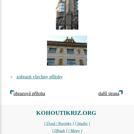
zobrazit všechny přílohy
obrazová příloha
další strana
KOHOUTIKRIZ.ORG
[ Úvod / Novinky ]
[ Studie ]
[ Obsah ]
[ Mapy ]