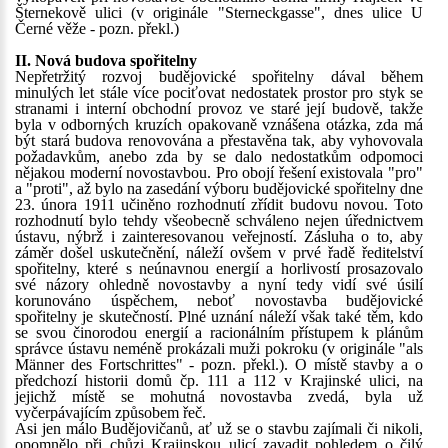
Šternekově ulici (v originále "Sterneckgasse", dnes ulice U
Černé věže - pozn. překl.)
II. Nová budova spořitelny
Nepřetržitý rozvoj budějovické spořitelny dával během
minulých let stále více pociťovat nedostatek prostor pro styk se
stranami i interní obchodní provoz ve staré její budově, takže
byla v odborných kruzích opakovaně vznášena otázka, zda má
být stará budova renovována a přestavěna tak, aby vyhovovala
požadavkům, anebo zda by se dalo nedostatkům odpomoci
nějakou moderní novostavbou. Pro obojí řešení existovala "pro"
a "proti", až bylo na zasedání výboru budějovické spořitelny dne
23. února 1911 učiněno rozhodnutí zřídit budovu novou. Toto
rozhodnutí bylo tehdy všeobecně schváleno nejen úřednictvem
ústavu, nýbrž i zainteresovanou veřejností. Zásluha o to, aby
záměr došel uskutečnění, náleží ovšem v prvé řadě ředitelství
spořitelny, které s neúnavnou energií a horlivostí prosazovalo
své názory ohledně novostavby a nyní tedy vidí své úsilí
korunováno úspěchem, neboť novostavba budějovické
spořitelny je skutečností. Plné uznání náleží však také těm, kdo
se svou činorodou energií a racionálním přístupem k plánům
správce ústavu neméně prokázali muži pokroku (v originále "als
Männer des Fortschrittes" - pozn. překl.). O místě stavby a o
předchozí historii domů čp. 111 a 112 v Krajinské ulici, na
jejichž místě se mohutná novostavba zvedá, byla už
vyčerpávajícím způsobem řeč.
Asi jen málo Budějovičanů, ať už se o stavbu zajímali či nikoli,
opomnělo při chůzi Krajinskou ulicí zavadit pohledem o čilý