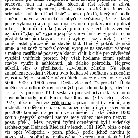
pracovní ruch na staveništi, sledovat růst lešení a zdiva,
pozdravit pestře opentlený jedlový vršek na střešním hřebeni (v
originále "auf dem Dachfirste" - pozn. překl.), který má podle
starého mravu a zednického obyčeje zvěstovat, že je hlavní
práce vykonána a že je řada na tesařích a pokrývačích přiložit
ruku k dokončení díla (právě proto i v Čechách zavedené
označení "glajcha" vyjadřuje spíše zarovnání stavby pod střechu
před dokončením krovu a střešní krytiny - pozn. překl.). Teď v
zimě nastal přirozeně na stavbě klid. Hlučný pokřik dělníků
umlkl a jen když to počasí dovolí, vyrojí se na staveništi vápnem
a maltou zastříkané postavy a kladou cihlu k cihle pro závěrečné
vyzdění vnitřních prostor. My však hodláme zimní spánek
stavby využít k nahlédnutí, jak daleko pokročila. Nejprve
několik slov o předhistorii stavebního záměru. Na shora
zmíněném zasedání výboru bylo ředitelství spořitelny zmocněno
vypsat veřejnou soutěž o návrh úřední budovy s cenami ve výši
5000, 3000 a 1500 korun. Došlo více než 73 projektů. Řada
umělecky a odborně rovnocenných prací donutila jury, která se
12. a 13. prosince 1911 sešla za předsednictví c.k. vrchního
stavebního rady prof. Friedricha Ohmanna (žil v letech 1858-
1927, blíže o něm viz
Wikipedia
- pozn. překl.) z Vídně, aby
rozhodla o udělení cen, což nakonec učinila čtyřmi oceněními
po 2000 korunách a jedním ve zmíněné už také částce 1000
korun (nejvyšší ocenění zřejmě tedy vůbec uděleno nebylo -
pozn. překl.). Mezi prvými čtyřmi oceněnými byl i vídeňský
architekt pan Heinrich Ried (žil v letech 1881-1957, blíže o něm
viz opět
Wikipedia
- pozn. překl.), podle jehož návrhu je
novostavba spořitelny realizována (vzorem mu údajně byl