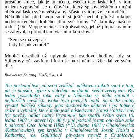
prostého srdce, jak je tu líčena, všecka tato láska leží v tom
malém vyprávění. Je o člověku, který spisovatelskému umění
obětoval lásku své nevěsty a byl šťasten v tom, že je u rodičů."
Několik dní před svou smrtí si ještě nechal přinést rukopis
nedokončeného druhého dílu své knihy "Z kroniky našeho
rodu" (Die Mappe meines Urgroßvaters), jehož přepracováním
se zabýval, a připojil tam vlastní rukou slova:
"Sem se má vepsat:
Tady básník zemřel:"
Mnohá desetiletí už uplynula od osudové hodiny, kdy se
Stifterovy oči zavřely. Přesto je mezi námi a žije dál ve svém
díle.
Budweiser Zeitung, 1945, č. 4, s. 4
Ten poslední text má svou zvláštní naléhavost nikoli snad v tom,
jak je napsán, nýbrž s ohledem na datum svého zveřejnění. Byl
leden posledního roku války a Německo se mělo zhroutit v
nejbližších měsících. Kolik bylo pevných bodů, na nichž mohly
vyvstat lidštější základy jeho duchovního dědictví i po tolikeré
zkáze a vyhnání, které mělo ještě následovat? Hansi Hölzlovi měl
být navždy odňat rodný Frymburk, kde spatřil světlo světa 10.
ledna 1907 ve stavení čp. 88 (v jiné podobě je tam ono číslo stále
k nalezení. Otec Johann Hölzl (*13. dubna 1881 v Chabičovicích
/Kabschowitz/), syn krejčího v Chabičovicích Josefa Hölzla a
Kathariny, roz. Gallistlové původem rovněž z Chabičovic,