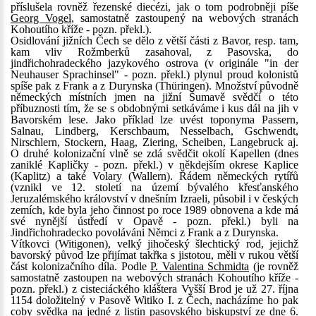
příslušela rovněž řezenské diecézi, jak o tom podrobněji píše
Georg Vogel
, samostatně zastoupený na webových stranách
Kohoutího kříže - pozn. překl.).
Osidlování jižních Čech se dělo z větší části z Bavor, resp. tam,
kam vliv Rožmberků zasahoval, z Pasovska, do
jindřichohradeckého jazykového ostrova (v originále "in der
Neuhauser Sprachinsel" - pozn. překl.) plynul proud kolonistů
spíše pak z Frank a z Durynska (Thüringen). Množství původně
německých místních jmen na jižní Šumavě svědčí o této
příbuznosti tím, že se s obdobnými setkáváme i kus dál na jih v
Bavorském lese. Jako příklad lze uvést toponyma Passern,
Salnau, Lindberg, Kerschbaum, Nesselbach, Gschwendt,
Nirschlern, Stockern, Haag, Ziering, Scheiben, Langebruck aj.
O druhé kolonizační vlně se zdá svědčit okolí Kapellen (dnes
zaniklé Kapličky - pozn. překl.) v někdejším okrese Kaplice
(Kaplitz) a také Volary (Wallern). Řádem německých rytířů
(vznikl ve 12. století na území bývalého křesťanského
Jeruzalémského království v dnešním Izraeli, působil i v českých
zemích, kde byla jeho činnost po roce 1989 obnovena a kde má
své nynější ústředí v Opavě - pozn. překl.) byli na
Jindřichohradecko povoláváni Němci z Frank a z Durynska.
Vítkovci (Witigonen), velký jihočeský šlechtický rod, jejichž
bavorský původ lze přijímat takřka s jistotou, měli v rukou větší
část kolonizačního díla. Podle
P. Valentina Schmidta
(je rovněž
samostatně zastoupen na webových stranách Kohoutího kříže -
pozn. překl.) z cisteciáckého kláštera Vyšší Brod je už 27. října
1154 doložitelný v Pasově Witiko I. z Čech, nacházíme ho pak
coby svědka na jedné z listin pasovského biskupství ze dne 6.