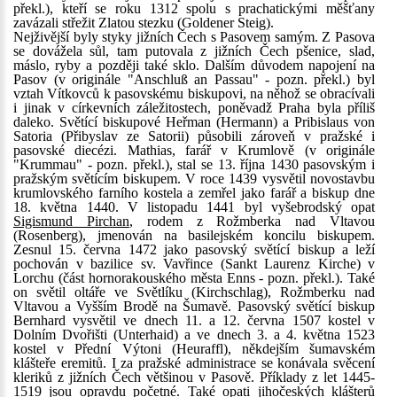
překl.), kteří se roku 1312 spolu s prachatickými měšťany
zavázali střežit Zlatou stezku (Goldener Steig).
Nejživější byly styky jižních Čech s Pasovem samým. Z Pasova
se dovážela sůl, tam putovala z jižních Čech pšenice, slad,
máslo, ryby a později také sklo. Dalším důvodem napojení na
Pasov (v originále "Anschluß an Passau" - pozn. překl.) byl
vztah Vítkovců k pasovskému biskupovi, na něhož se obracívali
i jinak v církevních záležitostech, poněvadž Praha byla příliš
daleko. Světící biskupové Heřman (Hermann) a Pribislaus von
Satoria (Přibyslav ze Satorii) působili zároveň v pražské i
pasovské diecézi. Mathias, farář v Krumlově (v originále
"Krummau" - pozn. překl.), stal se 13. října 1430 pasovským i
pražským světícím biskupem. V roce 1439 vysvětil novostavbu
krumlovského farního kostela a zemřel jako farář a biskup dne
18. května 1440. V listopadu 1441 byl vyšebrodský opat
Sigismund Pirchan
, rodem z Rožmberka nad Vltavou
(Rosenberg), jmenován na basilejském koncilu biskupem.
Zesnul 15. června 1472 jako pasovský světící biskup a leží
pochován v bazilice sv. Vavřince (Sankt Laurenz Kirche) v
Lorchu (část hornorakouského města Enns - pozn. překl.). Také
on světil oltáře ve Světlíku (Kirchschlag), Rožmberku nad
Vltavou a Vyšším Brodě na Šumavě. Pasovský světící biskup
Bernhard vysvětil ve dnech 11. a 12. června 1507 kostel v
Dolním Dvořišti (Unterhaid) a ve dnech 3. a 4. května 1523
kostel v Přední Výtoni (Heuraffl), někdejším šumavském
klášteře eremitů. I za pražské administrace se konávala svěcení
kleriků z jižních Čech většinou v Pasově. Příklady z let 1445-
1519 jsou opravdu početné. Také opati jihočeských klášterů