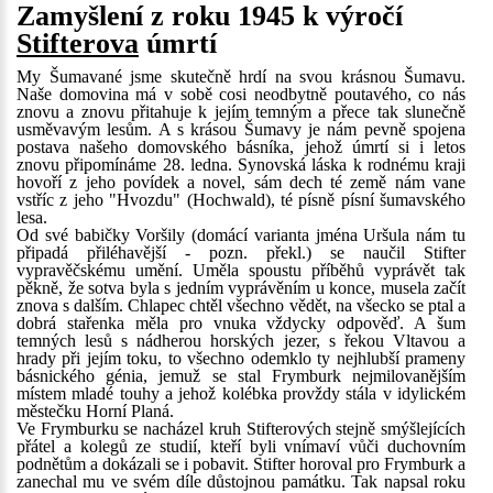
Zamyšlení z roku 1945 k výročí
Stifterova
úmrtí
My Šumavané jsme skutečně hrdí na svou krásnou Šumavu.
Naše domovina má v sobě cosi neodbytně poutavého, co nás
znovu a znovu přitahuje k jejím temným a přece tak slunečně
usměvavým lesům. A s krásou Šumavy je nám pevně spojena
postava našeho domovského básníka, jehož úmrtí si i letos
znovu připomínáme 28. ledna. Synovská láska k rodnému kraji
hovoří z jeho povídek a novel, sám dech té země nám vane
vstříc z jeho "Hvozdu" (Hochwald), té písně písní šumavského
lesa.
Od své babičky Voršily (domácí varianta jména Uršula nám tu
připadá přiléhavější - pozn. překl.) se naučil Stifter
vypravěčskému umění. Uměla spoustu příběhů vyprávět tak
pěkně, že sotva byla s jedním vyprávěním u konce, musela začít
znova s dalším. Chlapec chtěl všechno vědět, na všecko se ptal a
dobrá stařenka měla pro vnuka vždycky odpověď. A šum
temných lesů s nádherou horských jezer, s řekou Vltavou a
hrady při jejím toku, to všechno odemklo ty nejhlubší prameny
básnického génia, jemuž se stal Frymburk nejmilovanějším
místem mladé touhy a jehož kolébka provždy stála v idylickém
městečku Horní Planá.
Ve Frymburku se nacházel kruh Stifterových stejně smýšlejících
přátel a kolegů ze studií, kteří byli vnímaví vůči duchovním
podnětům a dokázali se i pobavit. Stifter horoval pro Frymburk a
zanechal mu ve svém díle důstojnou památku. Tak napsal roku