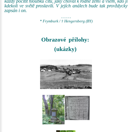
každý pocítit hloubku citu, jaký choval k rodné zemi a všem, kdo ji
kdekoli ve světě proslavili. V jejích análech bude tak provždycky
zapsán i on.
- - - - -
* Frymburk / † Hengersberg (BY)
Obrazové přílohy:
(ukázky)