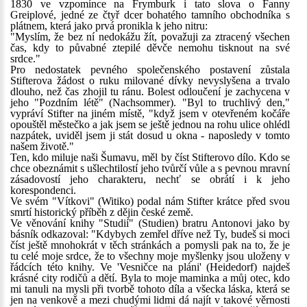
1830 ve vzpomínce na Frymburk i tato slova o Fanny
Greiplové, jedné ze čtyř dcer bohatého tamního obchodníka s
plátnem, která jako prvá pronikla k jeho nitru:
"Myslím, že bez ní nedokážu žít, považuji za ztracený všechen
čas, kdy to půvabné ztepilé děvče nemohu tisknout na své
srdce."
Pro nedostatek pevného společenského postavení zůstala
Stifterova žádost o ruku milované dívky nevyslyšena a trvalo
dlouho, než čas zhojil tu ránu. Bolest odloučení je zachycena v
jeho "Pozdním létě" (Nachsommer). "Byl to truchlivý den,"
vypráví Stifter na jiném místě, "když jsem v otevřeném kočáře
opouštěl městečko a jak jsem se ještě jednou na rohu ulice ohlédl
nazpátek, uviděl jsem ji stát dosud u okna - naposledy v tomto
našem životě."
Ten, kdo miluje naši Šumavu, měl by číst Stifterovo dílo. Kdo se
chce obeznámit s ušlechtilostí jeho tvůrčí vůle a s pevnou mravní
zásadovostí jeho charakteru, nechť se obrátí i k jeho
korespondenci.
Ve svém "Vítkovi" (Witiko) podal nám Stifter krátce před svou
smrtí historický příběh z dějin české země.
Ve věnování knihy "Studií" (Studien) bratru Antonovi jako by
básník odkazoval: "Kdybych zemřel dříve než Ty, budeš si moci
číst ještě mnohokrát v těch stránkách a pomysli pak na to, že je
tu celé moje srdce, že to všechny moje myšlenky jsou uloženy v
řádcích této knihy. Ve 'Vesničce na pláni' (Heidedorf) najdeš
krásné city rodičů a dětí. Byla to moje maminka a můj otec, kdo
mi tanuli na mysli při tvorbě tohoto díla a všecka láska, která se
jen na venkově a mezi chudými lidmi dá najít v takové věrnosti