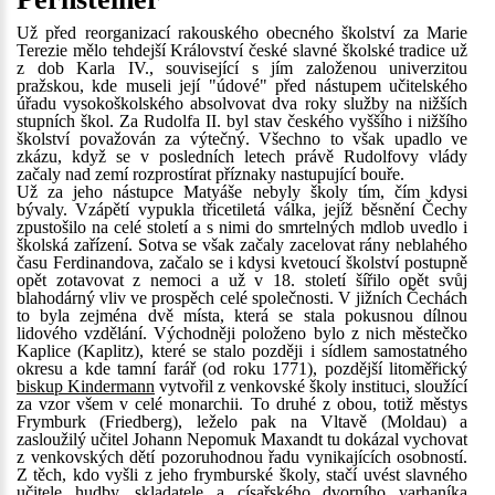
Už před reorganizací rakouského obecného školství za Marie
Terezie mělo tehdejší Království české slavné školské tradice už
z dob Karla IV., související s jím založenou univerzitou
pražskou, kde museli její "údové" před nástupem učitelského
úřadu vysokoškolského absolvovat dva roky služby na nižších
stupních škol. Za Rudolfa II. byl stav českého vyššího i nižšího
školství považován za výtečný. Všechno to však upadlo ve
zkázu, když se v posledních letech právě Rudolfovy vlády
začaly nad zemí rozprostírat příznaky nastupující bouře.
Už za jeho nástupce Matyáše nebyly školy tím, čím kdysi
bývaly. Vzápětí vypukla třicetiletá válka, jejíž běsnění Čechy
zpustošilo na celé století a s nimi do smrtelných mdlob uvedlo i
školská zařízení. Sotva se však začaly zacelovat rány neblahého
času Ferdinandova, začalo se i kdysi kvetoucí školství postupně
opět zotavovat z nemoci a už v 18. století šířilo opět svůj
blahodárný vliv ve prospěch celé společnosti. V jižních Čechách
to byla zejména dvě místa, která se stala pokusnou dílnou
lidového vzdělání. Východněji položeno bylo z nich městečko
Kaplice (Kaplitz), které se stalo později i sídlem samostatného
okresu a kde tamní farář (od roku 1771), pozdější litoměřický
biskup Kindermann
vytvořil z venkovské školy instituci, sloužící
za vzor všem v celé monarchii. To druhé z obou, totiž městys
Frymburk (Friedberg), leželo pak na Vltavě (Moldau) a
zasloužilý učitel Johann Nepomuk Maxandt tu dokázal vychovat
z venkovských dětí pozoruhodnou řadu vynikajících osobností.
Z těch, kdo vyšli z jeho frymburské školy, stačí uvést slavného
učitele hudby, skladatele a císařského dvorního varhaníka