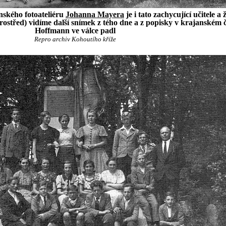
ského fotoateliéru
Johanna Mayera
je i tato zachycující učitele
rostřed) vidíme další snímek z tého dne a z popisky v krajanském 
Hoffmann ve válce padl
Repro archiv Kohoutího kříže