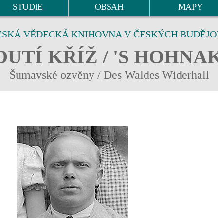
STUDIE
OBSAH
MAPY
ESKÁ VĚDECKÁ KNIHOVNA V ČESKÝCH BUDĚJO
UTÍ KŘÍŽ / 'S HOHNA
Šumavské ozvěny / Des Waldes Widerhall