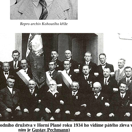
Repro archiv Kohoutího kříže
odního družstva v Horní Plané roku 1934 ho vidíme pátého zleva v
ním je
Gustav Pechmann
)