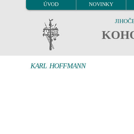
ÚVOD
NOVINKY
JIHOČ
KOHO
KARL HOFFMANN