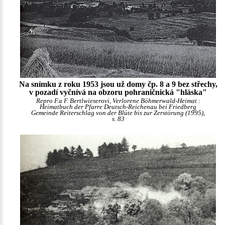
Na snímku z roku 1953 jsou už domy čp. 8 a 9 bez střechy,
v pozadí vyčnívá na obzoru pohraničnická "hláska"
Repro F.a F. Bertlwieserovi, Verlorene Böhmerwald-Heimat :
Heimatbuch der Pfarre Deutsch-Reichenau bei Friedberg
Gemeinde Reiterschlag von der Blüte bis zur Zerstörung (1995),
s. 83