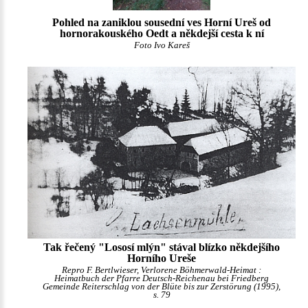
Pohled na zaniklou sousední ves Horní Ureš od
hornorakouského Oedt a někdejší cesta k ní
Foto Ivo Kareš
Tak řečený "Lososí mlýn" stával blízko někdejšího
Horního Ureše
Repro F. Bertlwieser, Verlorene Böhmerwald-Heimat :
Heimatbuch der Pfarre Deutsch-Reichenau bei Friedberg
Gemeinde Reiterschlag von der Blüte bis zur Zerstörung (1995),
s. 79