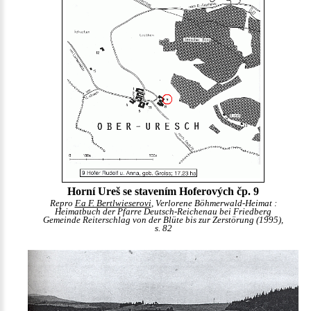
Horní Ureš se stavením Hoferových čp. 9
Repro
F.a F. Bertlwieserovi
, Verlorene Böhmerwald-Heimat :
Heimatbuch der Pfarre Deutsch-Reichenau bei Friedberg
Gemeinde Reiterschlag von der Blüte bis zur Zerstörung (1995),
s. 82