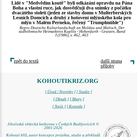
Lidé v "Medvědím koutě" byli odkázání opravdu na Pána
Boha a vlastní ruce, jak dosvědčují dva snímky z počátku
dvacátého století (jeden ze stavby domu v Multerberských
Lesních Domcích a druhý z hotovení mlýnského kola pro
mlýn v Malém Perneku, řečený "Trumplmühle")
Repro Deutsche Kulturlandschaft an Moldau und Maltsch, Der
südböhmische Heimatkreis Kaplitz - Hohenfurth - Gratzen, Band
I (1986), s. 462, 463
zpět do textů
další strana
přílohy
KOHOUTIKRIZ.ORG
[ Úvod / Novinky ]
[ Studie ]
[ Obsah ]
[ Mapy ]
[ Najít ]
[ Kontakt ]
Jihočeská vědecká knihovna v Českých Budějovicích ©
2001-2026
Kohoutí kříž, autor koncepce projektu, studie a překladů