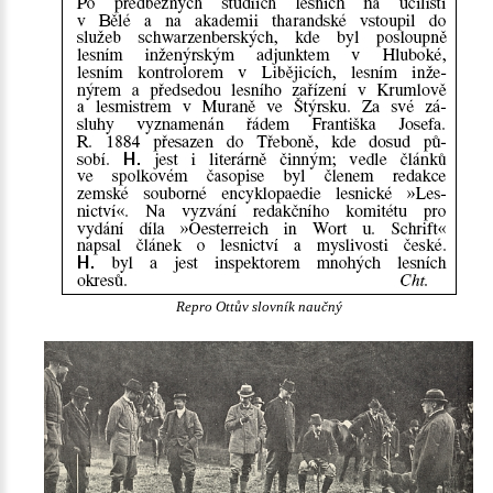
Repro Ottův slovník naučný