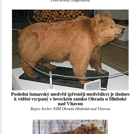
Foto Květa Cempírková
Poslední šumavský medvěd (přesněji medvědice) je dodnes
k vidění vycpaný v loveckém zámku Ohrada u Hluboké
nad Vltavou
Repro Archiv NZM Ohrada Hluboká nad Vltavou