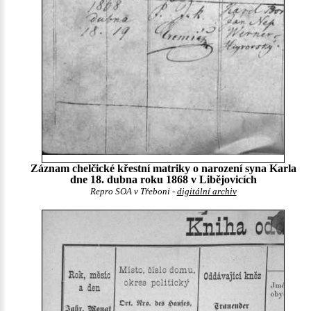
Záznam chelčické křestní matriky o narození syna Karla
dne 18. dubna roku 1868 v Libějovicích
Repro SOA v Třeboni -
digitální archiv