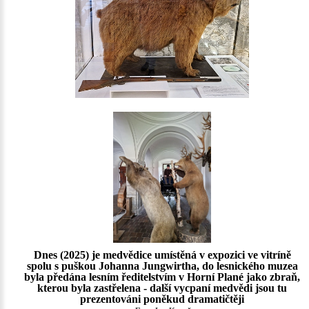
Dnes (2025) je medvědice umístěná v expozici ve vitríně
spolu s puškou Johanna Jungwirtha, do lesnického muzea
byla předána lesním ředitelstvím v Horní Plané jako zbraň,
kterou byla zastřelena - další vycpaní medvědi jsou tu
prezentováni poněkud dramatičtěji