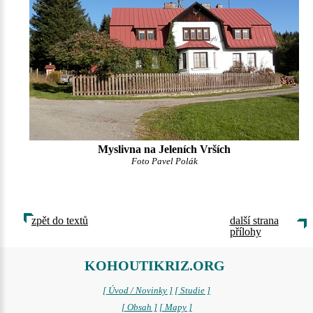
Myslivna na Jeleních Vrších
Foto Pavel Polák
zpět do textů
další strana
přílohy
KOHOUTIKRIZ.ORG
[ Úvod / Novinky ]
[ Studie ]
[ Obsah ]
[ Mapy ]