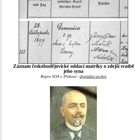
Záznam českobudějovické oddací matriky o zdejší svatbě
jeho syna
Repro SOA v Třeboni -
digitální archiv