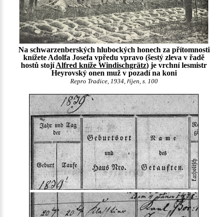
Na schwarzenberských hlubockých honech za přítomnosti
knížete Adolfa Josefa vpředu vpravo (šestý zleva v řadě
hostů stojí
Alfred kníže Windischgrätz
) je vrchní lesmistr
Heyrovský onen muž v pozadí na koni
Repro Tradice, 1934, říjen, s. 100