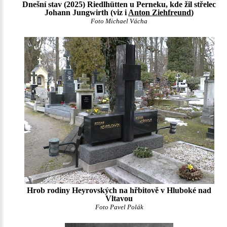
Dnešní stav (2025) Riedlhütten u Perneku, kde žil střelec
Johann Jungwirth (viz i
Anton Ziehfreund
)
Foto Michael Vácha
Hrob rodiny Heyrovských na hřbitově v Hluboké nad
Vltavou
Foto Pavel Polák