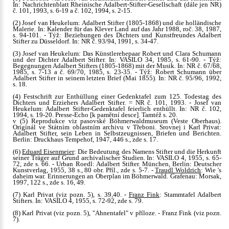
In: Nachrichtenblatt Rheinische Adalbert-Stifter-Gesellschaft (dále jen NR)
č. 101, 1993, s. 6-19 a č. 102, 1994, s. 2-15.
(2) Josef van Heukelum: Adalbert Stifter (1805-1868) und die holländische
Malerie. In: Kalender für das Klever Land auf das Jahr 1988, roč. 38, 1987,
s. 94-101. - Týž: Beziehungen des Dichters und Kunstfreundes Adalbert
Stifter zu Düsseldorf. In: NR č. 93/94, 1991, s. 34-47.
(3) Josef van Heukelum: Das Künstlerehepaar Robert und Clara Schumann
und der Dichter Adalbert Stifter. In: VASILO 34, 1985, s. 61-90. - Týž:
Begegnungen Adalbert Stifters (1805-1868) mit der Musik. In: NR č. 67/68,
1985, s. 7-13 a č. 69/70, 1985, s. 23-35. - Týž: Robert Schumann über
Adalbert Stifter in seinem letzten Brief (Mai 1855). In: NR č. 95/96, 1992,
s. 18.
(4) Festschrift zur Enthüllung einer Gedenktafel zum 125. Todestag des
Dichters und Erziehers Adalbert Stifter. = NR č. 101, 1993. - Josef van
Heukelum: Adalbert Stifter-Gedenktafel feierlich enthüllt. In: NR č. 102,
1994, s. 19-20. Presse-Echo [k pamětní desce]. Tamtéž s. 20.
v (5) Reprodukce viz pasovské Böhmerwaldmuseum (Veste Oberhaus).
Originál ve Státním oblastním archivu v Třeboni. Srovnej i Karl Privat:
Adalbert Stifter, sein Leben in Selbstzeugnissen, Briefen und Berichten.
Berlin: Druckhaus Tempehof, 1947, 446 s., zde s. 17.
(6)
Eduard Eisenmeier
: Die Bedeutung des Namens Stifter und die Herkunft
seiner Träger auf Grund archivalischer Studien. In: VASILO 4, 1955, s. 65-
72, zde s. 66. - Urban Roedl: Adalbert Stifter. München, Berlin: Deutscher
Kunstverlag, 1955, 38 s., 80 obr. Příl., zde s. 5-7. -
Traudl Woldrich
: Wie 's
daheim war. Erinnerungen an Oberplan im Böhmerwald. Grafenau: Morsak,
1997, 122 s., zde s. 16, 49.
(7) Karl Privat (viz pozn. 5), s. 39,40. -
Franz Fink
: Stammtafel Adalbert
Stifters. In: VASILO 4, 1955, s. 72-92, zde s. 79.
(8) Karl Privat (viz pozn. 5), "Ahnentafel" v příloze. - Franz Fink (viz pozn.
7).