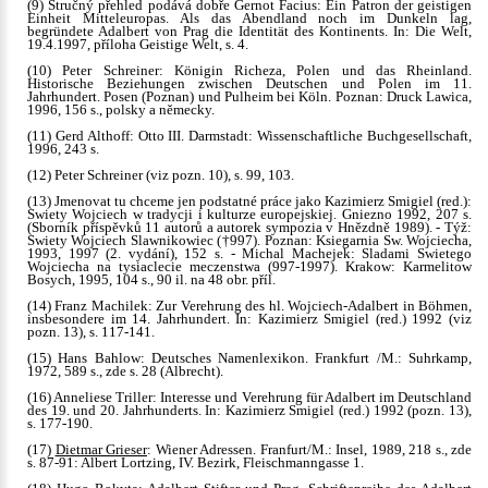
(9) Stručný přehled podává dobře Gernot Facius: Ein Patron der geistigen
Einheit Mitteleuropas. Als das Abendland noch im Dunkeln lag,
begründete Adalbert von Prag die Identität des Kontinents. In: Die Welt,
19.4.1997, příloha Geistige Welt, s. 4.
(10) Peter Schreiner: Königin Richeza, Polen und das Rheinland.
Historische Beziehungen zwischen Deutschen und Polen im 11.
Jahrhundert. Posen (Poznan) und Pulheim bei Köln. Poznan: Druck Lawica,
1996, 156 s., polsky a německy.
(11) Gerd Althoff: Otto III. Darmstadt: Wissenschaftliche Buchgesellschaft,
1996, 243 s.
(12) Peter Schreiner (viz pozn. 10), s. 99, 103.
(13) Jmenovat tu chceme jen podstatné práce jako Kazimierz Smigiel (red.):
Swiety Wojciech w tradycji i kulturze europejskiej. Gniezno 1992, 207 s.
(Sborník příspěvků 11 autorů a autorek sympozia v Hnězdně 1989). - Týž:
Swiety Wojciech Slawnikowiec (†997). Poznan: Ksiegarnia Sw. Wojciecha,
1993, 1997 (2. vydání), 152 s. - Michal Machejek: Sladami Swietego
Wojciecha na tysiaclecie meczenstwa (997-1997). Krakow: Karmelitow
Bosych, 1995, 104 s., 90 il. na 48 obr. příl.
(14) Franz Machilek: Zur Verehrung des hl. Wojciech-Adalbert in Böhmen,
insbesondere im 14. Jahrhundert. In: Kazimierz Smigiel (red.) 1992 (viz
pozn. 13), s. 117-141.
(15) Hans Bahlow: Deutsches Namenlexikon. Frankfurt /M.: Suhrkamp,
1972, 589 s., zde s. 28 (Albrecht).
(16) Anneliese Triller: Interesse und Verehrung für Adalbert im Deutschland
des 19. und 20. Jahrhunderts. In: Kazimierz Smigiel (red.) 1992 (pozn. 13),
s. 177-190.
(17)
Dietmar Grieser
: Wiener Adressen. Franfurt/M.: Insel, 1989, 218 s., zde
s. 87-91: Albert Lortzing, IV. Bezirk, Fleischmanngasse 1.