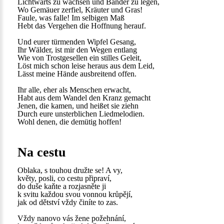
Lichtwärts zu wachsen und Bänder zu legen,
Wo Gemäuer zerfiel, Kräuter und Gras!
Faule, was falle! Im selbigen Maß
Hebt das Vergehen die Hoffnung herauf.
Und eurer türmenden Wipfel Gesang,
Ihr Wälder, ist mir den Wegen entlang
Wie von Trostgesellen ein stilles Geleit,
Löst mich schon leise heraus aus dem Leid,
Lässt meine Hände ausbreitend offen.
Ihr alle, eher als Menschen erwacht,
Habt aus dem Wandel den Kranz gemacht
Jenen, die kamen, und heißet sie ziehn
Durch eure unsterblichen Liedmelodien.
Wohl denen, die demütig hoffen!
Na cestu
Oblaka, s touhou družte se! A vy,
květy, posli, co cestu připraví,
do duše kaňte a rozjasněte ji
k svitu každou svou vonnou krůpějí,
jak od dětství vždy činíte to zas.
Vždy nanovo vás žene požehnání,