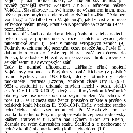
Vojtěch je dána toliko faktem, že magdeburský arcibiskup a
rovněž pozdější světec Adalbert /†981/ biřmoval našeho
Vojtěcha /Slavníkovce/ na své jméno, ne významem jmen, mezi
něž se pouze omylem klade rovnítko /Němci rozlišují "Adalbert
von Prag" a "Adalbert von Magdeburg"/, jak lze číst v příručce
Průvodce našimi jmény Františka Kopečného /Academia 1974/ -
pozn. překl.).
Hluboce důsažného a dalekosáhlého působení svatého Vojtěcha
bylo důstojně připomenuto v roce tisíciletého výročí jeho
mučednické smrti, tj. 1997 v mnoha evropských zemích (9).
Podtrhly to zejména obě pasorační cesty papeže Jana Pavla II. v
dubnu toho roku do České republiky a začátkem června do
Polska, kde došlo v Hnězdně, místě světcova hrobu, rovněž k
setkání sedmi hlav evropských států.
Tady je namístě připomenout takříkajíc přímé spojení
Vojtěchovy osobnosti s Porýním v osobě Richezy (v polštině
psané Rycheza, asi 998-1063), dcery lotrinsko-rýnského
falckraběte Erenrieda (Ezzona), vnučkou císaře Oty II. (953-
983) a sestřenici (v originále omylem neteři! - pozn. překl.)
císaře Oty III. (983-1002), který se cítil myšlenkou křesťanské
obnovy své říše úzce spojen se svým přítelem Vojtěchem. V
roce 1013 se Richeza stala ženou polského knížete a prvého z
polských králů Mieszka II. (990-1034). Hrála v politice raného
jedenáctého století významnou roli. Po Mieszkově smrti se
vrátila do rodného Porýní a podporovala tu zejména rodičovský
klášter Brauweiler u Kolína nad Rýnem (Köln am Rhein).
Zesnula na svém durynském statku Saalfeld a je pochována v
jedné z kaplí (Johanneskapelle) kolínského dómu (10).