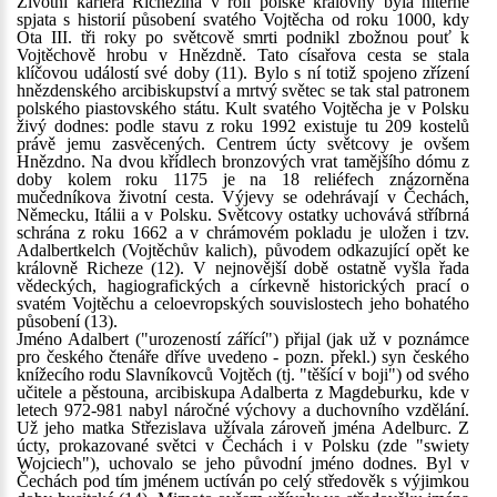
Životní kariéra Richezina v roli polské královny byla niterně
spjata s historií působení svatého Vojtěcha od roku 1000, kdy
Ota III. tři roky po světcově smrti podnikl zbožnou pouť k
Vojtěchově hrobu v Hnězdně. Tato císařova cesta se stala
klíčovou událostí své doby (11). Bylo s ní totiž spojeno zřízení
hnězdenského arcibiskupství a mrtvý světec se tak stal patronem
polského piastovského státu. Kult svatého Vojtěcha je v Polsku
živý dodnes: podle stavu z roku 1992 existuje tu 209 kostelů
právě jemu zasvěcených. Centrem úcty světcovy je ovšem
Hnězdno. Na dvou křídlech bronzových vrat tamějšího dómu z
doby kolem roku 1175 je na 18 reliéfech znázorněna
mučedníkova životní cesta. Výjevy se odehrávají v Čechách,
Německu, Itálii a v Polsku. Světcovy ostatky uchovává stříbrná
schrána z roku 1662 a v chrámovém pokladu je uložen i tzv.
Adalbertkelch (Vojtěchův kalich), původem odkazující opět ke
královně Richeze (12). V nejnovější době ostatně vyšla řada
vědeckých, hagiografických a církevně historických prací o
svatém Vojtěchu a celoevropských souvislostech jeho bohatého
působení (13).
Jméno Adalbert ("urozeností zářící") přijal (jak už v poznámce
pro českého čtenáře dříve uvedeno - pozn. překl.) syn českého
knížecího rodu Slavníkovců Vojtěch (tj. "těšící v boji") od svého
učitele a pěstouna, arcibiskupa Adalberta z Magdeburku, kde v
letech 972-981 nabyl náročné výchovy a duchovního vzdělání.
Už jeho matka Střezislava užívala zároveň jména Adelburc. Z
úcty, prokazované světci v Čechách i v Polsku (zde "swiety
Wojciech"), uchovalo se jeho původní jméno dodnes. Byl v
Čechách pod tím jménem uctíván po celý středověk s výjimkou