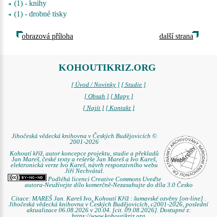
(1) - knihy
(1) - drobné tisky
obrazová příloha
další strana
KOHOUTIKRIZ.ORG
[ Úvod / Novinky ]
[ Studie ]
[ Obsah ]
[ Mapy ]
[ Najít ]
[ Kontakt ]
Jihočeská vědecká knihovna v Českých Budějovicích ©
2001-2026
Kohoutí kříž, autor koncepce projektu, studie a překladů
Jan Mareš, české texty a rešerše Jan Mareš a Ivo Kareš,
elektronická verze Ivo Kareš, návrh responzivního webu
Jiří Nechvátal.
Podléhá licenci Creative Commons Uveďte
autora-Neužívejte dílo komerčně-Nezasahujte do díla 3.0 Česko
Citace: MAREŠ Jan. Kareš Ivo. Kohoutí Kříž : šumavské ozvěny [on-line] .
Jihočeská vědecká knihovna v Českých Budějovicích, c2001-2026, poslední
aktualizace 06.08.2026 v 20.04. [cit. 09.08.2026]. Dostupné z:
https://www.kohoutikriz.org