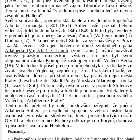
(1708-1777) platí (bez uvedení jeho křestního jména ovšem)
jako "učenci v oboru farmacie" zájem Tiburiův v Lesní pěšině.
Ten si tam čte a hloubá "v jednom spise starého a teď už dávno
zesnulého Hallera".
Svého současníka, operního skladatele a divadelního kapelníka
Alberta Lortzinga (1801-1851) Stifter jistě poznal během
vídeňských let hudebníkových 1846-1849, kdy tu byly uvedeny
v premiérách jeho opery Car a tesař, Zbrojíř (Waffenschmied) či
Undina (17). A konečně nebyl Stifter za své návštěvy v Praze
14.-24. června 1865 jen hostem v domě svobodného pána
Adalberta (Vojtěcha) z Lannů
(von Lanna), nýbrž navštívil
rovněž pražskou uměleckou výstavu, na níž byl svou
olejomalbou zámku Konopiště zastoupen i malíř Vojtěch Berka
(18). V těch dnech přišel přece do přímého styku i s doklady ze
života svatého Vojtěcha, zejména jistě na Pražském hradě, ve
svatovítském dómě a při studiu německy psaných dějin města
Prahy (Geschichte der Stadt Prag) Vácslava Vladivoje Tomka
(1. svazek 1856). Přitom stály ovšem zcela v popředí Stifterovy
historické rešerše pro druhý a třetí díl jeho románu Vítek, tedy k
událostem časů dobrých 150 let po smrti a působení svatého
Vojtěcha, "Adalberta z Prahy".
Tento malý přehled by chtěl především ozřejmit, že jméno
Adalberta Stiftera je neodlučně spojeno s velkou historickou
osobností evropského středověku, která prostřednictvím císaře
Oty III. a jeho sestřenice Richezy odkazuje i do Porýní, domova
a působiště Josefa van Heukeluma.
Poznámky:
(1) Podrobně viz Josef van Heukelum: Adalbert Stifter und das Rheinland.