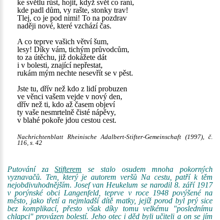
ke světlu růst, hojit, když svět co raní,
kde padl dům, vy rašte, stonky trav!
Tlej, co je pod nimi! To na pozdrav
naději nové, které vzchází čas.
A co teprve vašich větví šum,
lesy! Díky vám, tichým průvodcům,
to za útěchu, již dokážete dát
i v bolesti, znající nepřestat,
rukám mým nechte nesevřít se v pěst.
Jste tu, dřív než kdo z lidí probuzen
ve věnci vašem vejde v nový den,
dřív než ti, kdo až časem objeví
ty vaše nesmrtelně čisté nápěvy,
v blahé pokoře jdou cestou cest.
Nachrichtenblatt Rheinische Adalbert-Stifter-Gemeinschaft (1997), č.
116, s. 42
Putování za
Stifterem
se stalo osudem mnoha pokorných
vyznavačů. Ten, který je autorem veršů Na cestu, patří k těm
nejobdivuhodnějším. Josef van Heukelum se narodil 8. září 1917
v porýnské obci Langenfeld, teprve v roce 1948 povýšené na
město, jako třetí a nejmladší dítě matky, jejíž porod byl prý sice
bez komplikací, přesto však díky tomu velkému "poslednímu
chlapci" provázen bolestí. Jeho otec i děd byli učiteli a on se jím