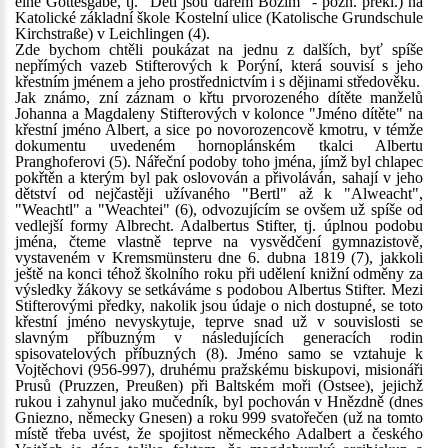
eine Gottesgabe, tj. "Děti jsou darem Božím" - pozn. překl.) na
Katolické základní škole Kostelní ulice (Katolische Grundschule
Kirchstraße) v Leichlingen (4).
Zde bychom chtěli poukázat na jednu z dalších, byť spíše
nepřímých vazeb Stifterových k Porýní, která souvisí s jeho
křestním jménem a jeho prostřednictvím i s dějinami středověku.
Jak známo, zní záznam o křtu prvorozeného dítěte manželů
Johanna a Magdaleny Stifterových v kolonce "Jméno dítěte" na
křestní jméno Albert, a sice po novorozencově kmotru, v témže
dokumentu uvedeném hornoplánském tkalci Albertu
Pranghoferovi (5). Nářeční podoby toho jména, jímž byl chlapec
pokřtěn a kterým byl pak oslovován a přivoláván, sahají v jeho
dětství od nejčastěji užívaného "Bertl" až k "Alweacht",
"Weachtl" a "Weachtei" (6), odvozujícím se ovšem už spíše od
vedlejší formy Albrecht. Adalbertus Stifter, tj. úplnou podobu
jména, čteme vlastně teprve na vysvědčení gymnazistově,
vystaveném v Kremsmünsteru dne 6. dubna 1819 (7), jakkoli
ještě na konci téhož školního roku při udělení knižní odměny za
výsledky žákovy se setkáváme s podobou Albertus Stifter. Mezi
Stifterovými předky, nakolik jsou údaje o nich dostupné, se toto
křestní jméno nevyskytuje, teprve snad už v souvislosti se
slavným příbuzným v následujících generacích rodin
spisovatelových příbuzných (8). Jméno samo se vztahuje k
Vojtěchovi (956-997), druhému pražskému biskupovi, misionáři
Prusů (Pruzzen, Preußen) při Baltském moři (Ostsee), jejichž
rukou i zahynul jako mučedník, byl pochován v Hnězdně (dnes
Gniezno, německy Gnesen) a roku 999 svatořečen (už na tomto
místě třeba uvést, že spojitost německého Adalbert a českého