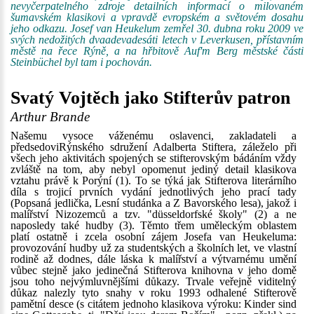
nevyčerpatelného zdroje detailních informací o milovaném
šumavském klasikovi a vpravdě evropském a světovém dosahu
jeho odkazu. Josef van Heukelum zemřel 30. dubna roku 2009 ve
svých nedožitých dvaadevadesáti letech v Leverkusen, přístavním
městě na řece Rýně, a na hřbitově Auf'm Berg městské části
Steinbüchel byl tam i pochován.
Svatý Vojtěch jako Stifterův patron
Arthur Brande
Našemu vysoce váženému oslavenci, zakladateli a
předsedoviRýnského sdružení Adalberta Stiftera, záleželo při
všech jeho aktivitách spojených se stifterovským bádáním vždy
zvláště na tom, aby nebyl opomenut jediný detail klasikova
vztahu právě k Porýní (1). To se týká jak Stifterova literárního
díla s trojicí prvních vydání jednotlivých jeho prací tady
(Popsaná jedlička, Lesní studánka a Z Bavorského lesa), jakož i
malířství Nizozemců a tzv. "düsseldorfské školy" (2) a ne
naposledy také hudby (3). Těmto třem uměleckým oblastem
platí ostatně i zcela osobní zájem Josefa van Heukeluma:
provozování hudby už za studentských a školních let, ve vlastní
rodině až dodnes, dále láska k malířství a výtvarnému umění
vůbec stejně jako jedinečná Stifterova knihovna v jeho domě
jsou toho nejvýmluvnějšími důkazy. Trvale veřejně viditelný
důkaz nalezly tyto snahy v roku 1993 odhalené Stifterově
pamětní desce (s citátem jednoho klasikova výroku: Kinder sind