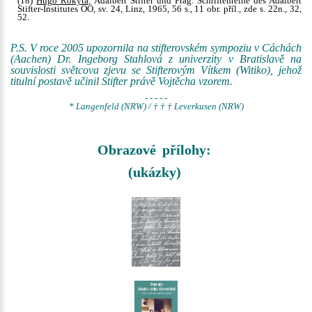
(18)
Hugo Rokyta
: Adalbert Stifter und Prag. Schriftenreihe des Adalbert
Stifter-Institutes OÖ, sv. 24, Linz, 1965, 56 s., 11 obr. příl., zde s. 22n., 32,
52.
P.S. V roce 2005 upozornila na stifterovském sympoziu v Cáchách
(Aachen) Dr. Ingeborg Stahlová z univerzity v Bratislavě na
souvislosti světcova zjevu se Stifterovým Vítkem (Witiko), jehož
titulní postavě učinil Stifter právě Vojtěcha vzorem.
- - - - -
* Langenfeld (NRW) / † † † Leverkusen (NRW)
Obrazové přílohy:
(ukázky)