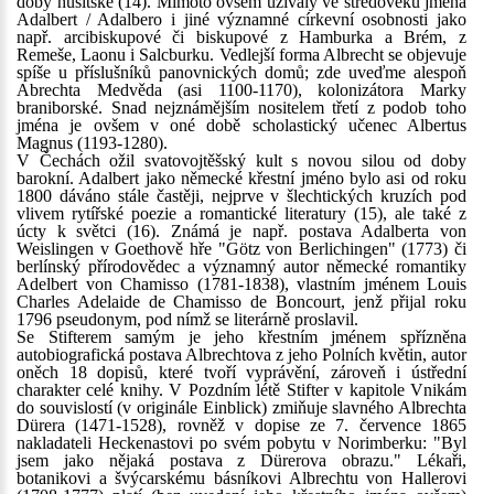
doby husitské (14). Mimoto ovšem užívaly ve středověku jména
Adalbert / Adalbero i jiné významné církevní osobnosti jako
např. arcibiskupové či biskupové z Hamburka a Brém, z
Remeše, Laonu i Salcburku. Vedlejší forma Albrecht se objevuje
spíše u příslušníků panovnických domů; zde uveďme alespoň
Abrechta Medvěda (asi 1100-1170), kolonizátora Marky
braniborské. Snad nejznámějším nositelem třetí z podob toho
jména je ovšem v oné době scholastický učenec Albertus
Magnus (1193-1280).
V Čechách ožil svatovojtěšský kult s novou silou od doby
barokní. Adalbert jako německé křestní jméno bylo asi od roku
1800 dáváno stále častěji, nejprve v šlechtických kruzích pod
vlivem rytířské poezie a romantické literatury (15), ale také z
úcty k světci (16). Známá je např. postava Adalberta von
Weislingen v Goethově hře "Götz von Berlichingen" (1773) či
berlínský přírodovědec a významný autor německé romantiky
Adelbert von Chamisso (1781-1838), vlastním jménem Louis
Charles Adelaide de Chamisso de Boncourt, jenž přijal roku
1796 pseudonym, pod nímž se literárně proslavil.
Se Stifterem samým je jeho křestním jménem spřízněna
autobiografická postava Albrechtova z jeho Polních květin, autor
oněch 18 dopisů, které tvoří vyprávění, zároveň i ústřední
charakter celé knihy. V Pozdním létě Stifter v kapitole Vnikám
do souvislostí (v originále Einblick) zmiňuje slavného Albrechta
Dürera (1471-1528), rovněž v dopise ze 7. července 1865
nakladateli Heckenastovi po svém pobytu v Norimberku: "Byl
jsem jako nějaká postava z Dürerova obrazu." Lékaři,
botanikovi a švýcarskému básníkovi Albrechtu von Hallerovi