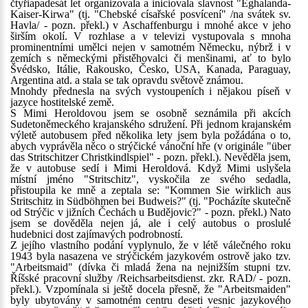
čtyřiapadesát let organizovala a iniciovala slavnost "Eghalanda-
Kaiser-Kirwa" (tj. "Chebské císařské posvícení" /na svátek sv.
Havla/ - pozn. překl.) v Aschaffenburgu i mnohé akce v jeho
širším okolí. V rozhlase a v televizi vystupovala s mnoha
prominentními umělci nejen v samotném Německu, nýbrž i v
zemích s německými přistěhovalci či menšinami, ať to bylo
Švédsko, Itálie, Rakousko, Česko, USA, Kanada, Paraguay,
Argentina atd. a stala se tak opravdu světově známou.
Mnohdy přednesla na svých vystoupeních i nějakou píseň v
jazyce hostitelské země.
S Mimi Heroldovou jsem se osobně seznámila při akcích
Sudetoněmeckého krajanského sdružení. Při jednom krajanském
výletě autobusem před několika lety jsem byla požádána o to,
abych vyprávěla něco o strýčické vánoční hře (v originále "über
das Stritschitzer Christkindlspiel" - pozn. překl.). Nevěděla jsem,
že v autobuse sedí i Mimi Heroldová. Když Mimi uslyšela
místní jméno "Stritschitz", vyskočila ze svého sedadla,
přistoupila ke mně a zeptala se: "Kommen Sie wirklich aus
Stritschitz in Südböhmen bei Budweis?" (tj. "Pocházíte skutečně
od Strýčic v jižních Čechách u Budějovic?" - pozn. překl.) Nato
jsem se dověděla nejen já, ale i celý autobus o proslulé
hudebnici dost zajímavých podrobností.
Z jejího vlastního podání vyplynulo, že v létě válečného roku
1943 byla nasazena ve strýčickém jazykovém ostrově jako tzv.
"Arbeitsmaid" (dívka či mladá žena na nejnižším stupni tzv.
Říšské pracovní služby /Reichsarbeitsdienst. zkr. RAD/ - pozn.
překl.). Vzpomínala si ještě docela přesně, že "Arbeitsmaiden"
byly ubytovány v samotném centru deseti vesnic jazykového