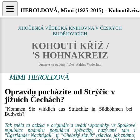
HEROLDOVÁ, Mimi (1925-2015) - Kohoutikriz.
JIHOČESKÁ VĚDECKÁ KNIHOVNA V ČESKÝCH
BUDĚJOVICÍCH
KOHOUTÍ KŘÍŽ /
'S HOHNAKREIZ
Šumavské ozvěny / Des Waldes Widerhall
MIMI HEROLDOVÁ
Opravdu pocházíte od Strýčic v
jižních Čechách?
"Kommen Sie wirklich aus Stritschitz in Südböhmen bei
Budweis?"
Tak zněla ta otázka v originále a uvádí vzpomínky ve Spolkové
republice nadmíru populární zpěvačky, nazývané tam i
"Egerländer Nachtigall", tj. "Chebský slavík" (slavice, jak známo,