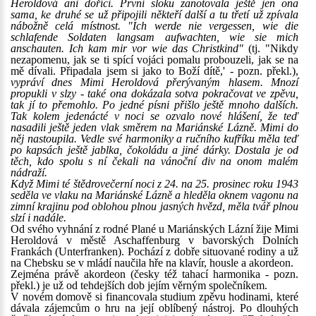
Heroldová ani doříci. První sloku zanotovala ještě jen ona
sama, ke druhé se už připojili někteří další a tu třetí už zpívala
nábožně celá místnost. "Ich werde nie vergessen, wie die
schlafende Soldaten langsam aufwachten, wie sie mich
anschauten. Ich kam mir vor wie das Christkind"
(tj. "Nikdy
nezapomenu, jak se ti spící vojáci pomalu probouzeli, jak se na
mě dívali. Připadala jsem si jako to Boží dítě,' - pozn. překl.),
vypráví dnes Mimi Heroldová přerývaným hlasem. Mnozí
propukli v slzy - také ona dokázala sotva pokračovat ve zpěvu,
tak jí to přemohlo. Po jedné písni přišlo ještě mnoho dalších.
Tak kolem jedenácté v noci se ozvalo nové hlášení, že teď
nasadili ještě jeden vlak směrem na Mariánské Lázně. Mimi do
něj nastoupila. Vedle své harmoniky a ručního kufříku měla teď
po kapsách ještě jablka, čokoládu a jiné dárky. Dostala je od
těch, kdo spolu s ní čekali na vánoční div na onom malém
nádraží.
Když Mimi té štědrovečerní noci z 24. na 25. prosinec roku 1943
seděla ve vlaku na Mariánské Lázně a hleděla oknem vagonu na
zimní krajinu pod oblohou plnou jasných hvězd, měla tvář plnou
slzí i nadále.
Od svého vyhnání z rodné Plané u Mariánských Lázní žije Mimi
Heroldová v městě Aschaffenburg v bavorských Dolních
Frankách (Unterfranken). Pochází z dobře situované rodiny a už
na Chebsku se v mládí naučila hře na klavír, housle a akordeon.
Zejména právě akordeon (česky též tahací harmonika - pozn.
překl.) je už od tehdejších dob jejím věrným společníkem.
V novém domově si financovala studium zpěvu hodinami, které
dávala zájemcům o hru na její oblíbený nástroj. Po dlouhých