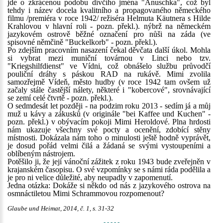
jde o zkrácenou podobu dívčího jména "Anuschka", což byl
tehdy i název docela kvalitního a propagovaného německého
filmu /premiéra v roce 1942/ režiséra Helmuta Käutnera s Hilde
Krahlovou v hlavní roli - pozn. překl.). nýbrž na německém
jazykovém ostrově běžné označení pro nůši na záda (ve
spisovné němčině "Buckelkorb" - pozn. překl.).
Po zdejším pracovním nasazení čekal děvčata další úkol. Mohla
si vybrat mezi muniční továrnou v Linci nebo tzv.
"Kriegshilfdienst" ve Vídni, což obnášelo službu průvodčí
pouliční dráhy s páskou RAD na rukávě. Mimi zvolila
samozřejmě Vídeň, město hudby (v roce 1942 tam ovšem už
začaly stále častější nálety, některé i "kobercové", srovnávající
se zemí celé čtvrtě - pozn. překl.).
O sedmdesát let později - na podzim roku 2013 - sedím já a můj
muž u kávy a zákusků (v originále "bei Kaffee und Kuchen" -
pozn. překl.) v obývacím pokoji Mimi Heroldové. Plna hrdosti
nám ukazuje všechny své pocty a ocenění, zdobící stěny
místnosti. Dokázala nám toho o minulosti ještě hodně vyprávět,
je dosud pořád velmi čilá a žádaná se svými vystoupeními a
oblíbeným nástrojem.
Potěšilo ji, že její vánoční zážitek z roku 1943 bude zveřejněn v
krajanském časopisu. O své vzpomínky se s námi ráda podělila a
je pro ni velice důležité, aby neupadly v zapomenutí.
Jedna otázka: Dokáže si někdo od nás z jazykového ostrova na
osmnáctiletou Mimi Schrammovou rozpomenout?
Glaube und Heimat, 2014, č. 1, s. 31-32
- - - - -