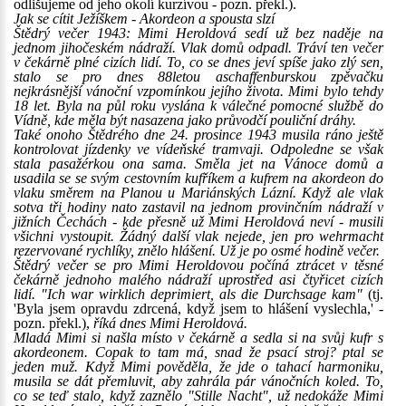
odlišujeme od jeho okolí kurzívou - pozn. překl.).
Jak se cítit Ježíškem - Akordeon a spousta slzí
Štědrý večer 1943: Mimi Heroldová sedí už bez naděje na
jednom jihočeském nádraží. Vlak domů odpadl. Tráví ten večer
v čekárně plné cizích lidí. To, co se dnes jeví spíše jako zlý sen,
stalo se pro dnes 88letou aschaffenburskou zpěvačku
nejkrásnější vánoční vzpomínkou jejího života. Mimi bylo tehdy
18 let. Byla na půl roku vyslána k válečné pomocné službě do
Vídně, kde měla být nasazena jako průvodčí pouliční dráhy.
Také onoho Štědrého dne 24. prosince 1943 musila ráno ještě
kontrolovat jízdenky ve vídeňské tramvaji. Odpoledne se však
stala pasažérkou ona sama. Směla jet na Vánoce domů a
usadila se se svým cestovním kufříkem a kufrem na akordeon do
vlaku směrem na Planou u Mariánských Lázní. Když ale vlak
sotva tři hodiny nato zastavil na jednom provinčním nádraží v
jižních Čechách - kde přesně už Mimi Heroldová neví - musili
všichni vystoupit. Žádný další vlak nejede, jen pro wehrmacht
rezervované rychlíky, znělo hlášení. Už je po osmé hodině večer.
Štědrý večer se pro Mimi Heroldovou počíná ztrácet v těsné
čekárně jednoho malého nádraží uprostřed asi čtyřicet cizích
lidí. "Ich war wirklich deprimiert, als die Durchsage kam"
(tj.
'Byla jsem opravdu zdrcená, když jsem to hlášení vyslechla,' -
pozn. překl.),
říká dnes Mimi Heroldová.
Mladá Mimi si našla místo v čekárně a sedla si na svůj kufr s
akordeonem. Copak to tam má, snad že psací stroj? ptal se
jeden muž. Když Mimi pověděla, že jde o tahací harmoniku,
musila se dát přemluvit, aby zahrála pár vánočních koled. To,
co se teď stalo, když zaznělo "Stille Nacht", už nedokáže Mimi