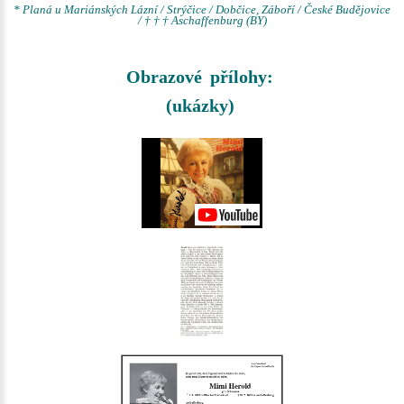
* Planá u Mariánských Lázní / Strýčice / Dobčice, Záboří / České Budějovice
/ † † † Aschaffenburg (BY)
Obrazové přílohy:
(ukázky)