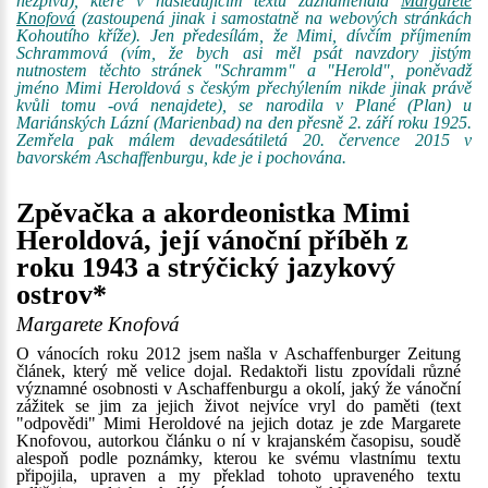
nezpívá), které v následujícím textu zaznamenala
Margarete
Knofová
(zastoupená jinak i samostatně na webových stránkách
Kohoutího kříže). Jen předesílám, že Mimi, dívčím příjmením
Schrammová (vím, že bych asi měl psát navzdory jistým
nutnostem těchto stránek "Schramm" a "Herold", poněvadž
jméno Mimi Heroldová s českým přechýlením nikde jinak právě
kvůli tomu -ová nenajdete), se narodila v Plané (Plan) u
Mariánských Lázní (Marienbad) na den přesně 2. září roku 1925.
Zemřela pak málem devadesátiletá 20. července 2015 v
bavorském Aschaffenburgu, kde je i pochována.
Zpěvačka a akordeonistka Mimi
Heroldová, její vánoční příběh z
roku 1943 a strýčický jazykový
ostrov*
Margarete Knofová
O vánocích roku 2012 jsem našla v Aschaffenburger Zeitung
článek, který mě velice dojal. Redaktoři listu zpovídali různé
významné osobnosti v Aschaffenburgu a okolí, jaký že vánoční
zážitek se jim za jejich život nejvíce vryl do paměti (text
"odpovědi" Mimi Heroldové na jejich dotaz je zde Margarete
Knofovou, autorkou článku o ní v krajanském časopisu, soudě
alespoň podle poznámky, kterou ke svému vlastnímu textu
připojila, upraven a my překlad tohoto upraveného textu