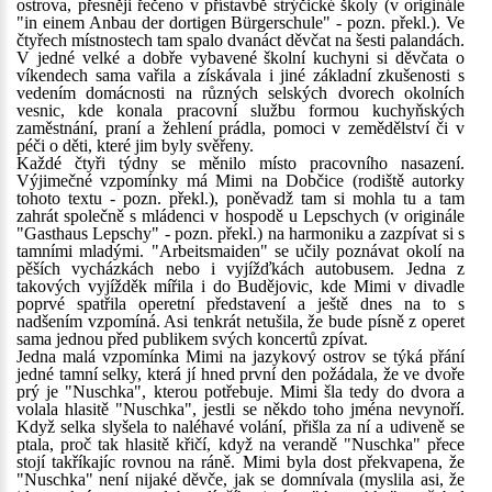
ostrova, přesněji řečeno v přístavbě strýčické školy (v originále
"in einem Anbau der dortigen Bürgerschule" - pozn. překl.). Ve
čtyřech místnostech tam spalo dvanáct děvčat na šesti palandách.
V jedné velké a dobře vybavené školní kuchyni si děvčata o
víkendech sama vařila a získávala i jiné základní zkušenosti s
vedením domácnosti na různých selských dvorech okolních
vesnic, kde konala pracovní službu formou kuchyňských
zaměstnání, praní a žehlení prádla, pomoci v zemědělství či v
péči o děti, které jim byly svěřeny.
Každé čtyři týdny se měnilo místo pracovního nasazení.
Výjimečné vzpomínky má Mimi na Dobčice (rodiště autorky
tohoto textu - pozn. překl.), poněvadž tam si mohla tu a tam
zahrát společně s mládenci v hospodě u Lepschych (v originále
"Gasthaus Lepschy" - pozn. překl.) na harmoniku a zazpívat si s
tamními mladými. "Arbeitsmaiden" se učily poznávat okolí na
pěších vycházkách nebo i vyjížďkách autobusem. Jedna z
takových vyjížděk mířila i do Budějovic, kde Mimi v divadle
poprvé spatřila operetní představení a ještě dnes na to s
nadšením vzpomíná. Asi tenkrát netušila, že bude písně z operet
sama jednou před publikem svých koncertů zpívat.
Jedna malá vzpomínka Mimi na jazykový ostrov se týká přání
jedné tamní selky, která jí hned první den požádala, že ve dvoře
prý je "Nuschka", kterou potřebuje. Mimi šla tedy do dvora a
volala hlasitě "Nuschka", jestli se někdo toho jména nevynoří.
Když selka slyšela to naléhavé volání, přišla za ní a udiveně se
ptala, proč tak hlasitě křičí, když na verandě "Nuschka" přece
stojí takříkajíc rovnou na ráně. Mimi byla dost překvapena, že
"Nuschka" není nijaké děvče, jak se domnívala (myslila asi, že