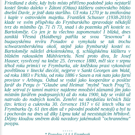
Friedland z doby, kdy bylo místo přiřčeno podobně jako nejstarší
kostel široko daleko v Zátoni (Ottau) klášteru ostrovského blízko
dnešní Davle, je jistě data staršího. Už roku 1270 je tu zmiňována
i kaple v ostrovském majetku. František Schusser (1938-2010)
klade ve svém příspěvku do Frynburského zpravodaje někdejší
tvrz do místního čp. 71 či 73, snad i do pozemku při kostele sv.
Bartoloměje. Co jen je tu všechno zapomenuto! I blízká, dnes
zaniklá Vřesná (Haidberg) patřila se svou "lesovnou" k
buquoyskému revíru Posudov a vymykala se tak trochu
schwarzenberskému okolí, stejně jako frymburský kostel sv.
Bartoloměje náležel drkolenskému, tj. schläglskému klášteru v
blízkém rakouském Mühlviertelu. Není proto divu, že Josef
Hauser, vysvěcený na kněze 25. července 1880, měl sice v srpnu
téhož roku primici ve Frymburku, ale kněžskou praxi vykonával
povětšinou v linecké diecézi, nejprve v Sankt Georgen am Wald,
od roku 1883 v Pichlu, od roku 1886 v Saxen a rok nato jako farní
provizor v Arbingu. Odtud se vydal jako kooperátor a posléze
farář do Pergu (v "Glaube und Heimat "mylně "nach Prag"!),
kde setrval (v tamní matrice najdeme množství záznamů jím jako
místním farářem podepsaných) až do roku 1900, kdy se vrátil už
natrvalo do rodných končin. Zemřel na skrofulózu krčních žláz
(tzv. krtice) a cukrovku 30. července 1917 v 61 letech věku ve
Frymburku čp. 61 (ten dům už v původní podobě nestojí) a byl tu
i pochován na dnes už díky Lipnu také už neexistujícím hřbitově.
Dějiny kloužou směrem dolů navzdory jakémukoli "ochrannému"
posypu.
- - - - -
* Posudov / † † † Frymburk