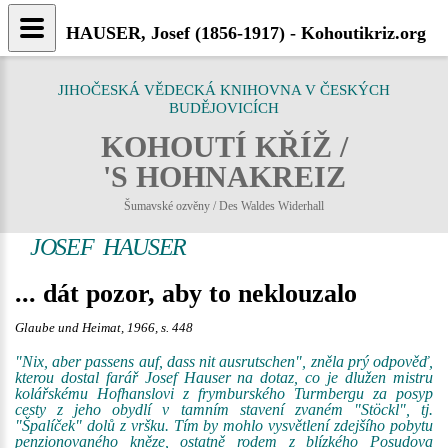
HAUSER, Josef (1856-1917) - Kohoutikriz.org
JIHOČESKÁ VĚDECKÁ KNIHOVNA V ČESKÝCH
BUDĚJOVICÍCH
KOHOUTÍ KŘÍŽ /
'S HOHNAKREIZ
Šumavské ozvěny / Des Waldes Widerhall
JOSEF HAUSER
... dát pozor, aby to neklouzalo
Glaube und Heimat, 1966, s. 448
"Nix, aber passens auf, dass nit ausrutschen", zněla prý odpověď,
kterou dostal farář Josef Hauser na dotaz, co je dlužen mistru
kolářskému Hofhanslovi z frymburského Turmbergu za posyp
cesty z jeho obydlí v tamním stavení zvaném "Stöckl", tj.
"Špalíček" dolů z vršku. Tím by mohlo vysvětlení zdejšího pobytu
penzionovaného kněze, ostatně rodem z blízkého Posudova