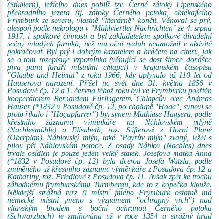
(Stüblern), ležícího dnes poblíž tzv. Černé zátoky Lipenského
přehradního jezera (tj. zátoky Černého potoka, obtékajícího
Frymburk ze severu, vlastně "literárně" končit. Věnoval se prý,
alespoň podle nekrologu v "Mühlviertler Nachrichten" ze 4. srpna
1917, i spolkové činnosti a byl zakladatelem spolkové divadelní
scény mladých farníků, než mu oční neduh neumožnil v aktivitě
pokračovat. Byl prý i dobrým kazatelem a hráčem na citeru, jak
se o tom rozepisuje vzpomínka (věnující se dost široce donášce
piva panu faráři místními chlapci) v krajanském časopisu
"Glaube und Heimat" z roku 1966, kdy uplynulo už 110 let od
Hauserova narození. Přišel na svět dne 31. května 1856 v
Posudově čp. 12 a 1. června téhož roku byl ve Frymburku pokřtěn
kooperátorem Bernardem Fürlingerem. Chlapcův otec Andreas
Hauser (*1832 v Posudově čp. 12, po chalupě "Hoga", synovi se
proto říkalo i "Hogapfarrer") byl synem Mathiase Hausera, podle
křestního záznamu výminkáře na Náhlovském mlýně
(Nachlesmühle) a Elisabeth, roz. Stifterové z Horní Plané
(Oberplan). Náhlovský mlýn, také "Payrův mlýn" zvaný, ležel s
pilou při Náhlovském potoce. Z osady Náhlov (Nachles) dnes
trvale osídlen je pouze jeden velký statek. Josefova matka Anna
(*1832 v Posudově čp. 12) byla dcerou Josefa Watzla, podle
zmíněného už křestního záznamu výměnkáře z Posudova čp. 12 a
Kathariny, roz. Friedlové z Posudova čp. 11. Avšak zpět ke trochu
záhadnému frymburskému Turmbergu, kde to z kopečka klouže.
Někdejší strážná tvrz (i místní jméno Frymburk ostatně má
německé místní jméno s významem "ochranný vrch") nad
vltavským brodem s boční ochranou Černého potoka
(Schwarzbach) je zmiňována už v roce 1354 a strážný hrad